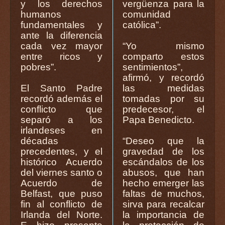
y los derechos
vergüenza para la
humanos
comunidad
fundamentales y
católica”.
ante la diferencia
cada vez mayor
“Yo mismo
entre ricos y
comparto estos
pobres”.
sentimientos”,
afirmó, y recordó
El Santo Padre
las medidas
recordó además el
tomadas por su
conflicto que
predecesor, el
separó a los
Papa Benedicto.
irlandeses en
décadas
“Deseo que la
precedentes, y el
gravedad de los
histórico Acuerdo
escándalos de los
del viernes santo o
abusos, que han
Acuerdo de
hecho emerger las
Belfast, que puso
faltas de muchos,
fin al conflicto de
sirva para recalcar
Irlanda del Norte.
la importancia de