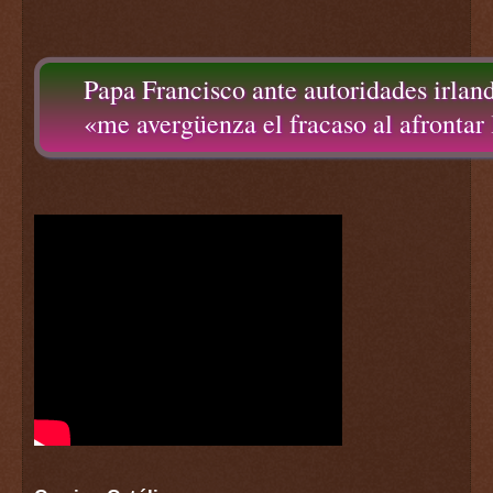
Papa Francisco ante autoridades irlan
«me avergüenza el fracaso al afrontar