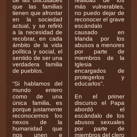
de las dificultades
realidad de los
que las familias
más vulnerables,
tienen que afrontar
no puedo dejar de
en la sociedad
reconocer el grave
actual, y se refirió
escándalo
a la necesidad de
causado en
recobrar, en cada
Irlanda por los
ámbito de la vida
abusos a menores
política y social, el
por parte de
sentido de ser una
miembros de la
verdadera familia
Iglesia
de pueblos.
encargados de
protegerlos y
“Si hablamos del
educarlos”.
mundo entero
como de una
En el primer
única familia, es
discurso el Papa
porque justamente
abordó el
reconocemos los
escándalo de los
nexos de la
abusos sexuales
humanidad que
por parte de
nos unen e
miembros del clero