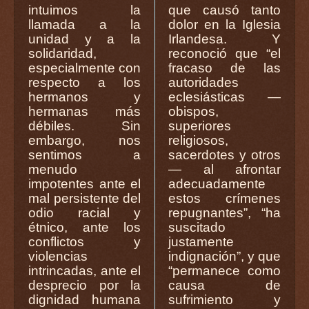
intuimos la
que causó tanto
llamada a la
dolor en la Iglesia
unidad y a la
Irlandesa. Y
solidaridad,
reconoció que “el
especialmente con
fracaso de las
respecto a los
autoridades
hermanos y
eclesiásticas —
hermanas más
obispos,
débiles. Sin
superiores
embargo, nos
religiosos,
sentimos a
sacerdotes y otros
menudo
— al afrontar
impotentes ante el
adecuadamente
mal persistente del
estos crímenes
odio racial y
repugnantes”, “ha
étnico, ante los
suscitado
conflictos y
justamente
violencias
indignación”, y que
intrincadas, ante el
“permanece como
desprecio por la
causa de
dignidad humana
sufrimiento y