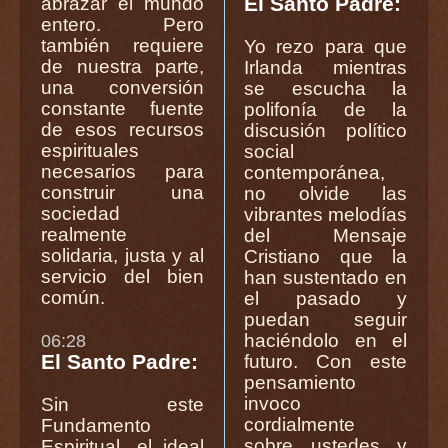
El Santo Padre:
abrazar el mundo
entero. Pero
también requiere
Yo rezo para que
de nuestra parte,
Irlanda mientras
una conversión
se escucha la
constante fuente
polifonía de la
de esos recursos
discusión político
espirituales
social
necesarios para
contemporánea,
construir una
no olvide las
sociedad
vibrantes melodías
realmente
del Mensaje
solidaria, justa y al
Cristiano que la
servicio del bien
han sustentado en
común.
el pasado y
puedan seguir
haciéndolo en el
06:28
El Santo Padre:
futuro. Con este
pensamiento
invoco
Sin este
cordialmente
Fundamento
sobre ustedes y
Espiritual, el ideal