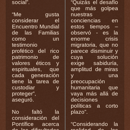
social”.
“Quizás el desafío
que más golpea
“Me gusta
nuestras
considerar el
conciencias en
Encuentro Mundial
estos tiempos –
de las Familias
observó - es la
como un
enorme crisis
testimonio
migratoria, que no
profético del rico
parece disminuir y
patrimonio de
cuya solución
valores éticos y
exige sabiduría,
espirituales, que
amplitud de miras
cada generación
y una
tiene la tarea de
preocupación
custodiar y
humanitaria que
proteger”,
vaya más allá de
aseguró.
decisiones
políticas a corto
No faltó la
plazo”.
consideración del
Pontífice acerca
“Considerando la