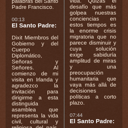
vida. Quizás el
palabras del Santo
desafío que más
Padre Francisco.
golpea nuestras
conciencias en
00:13
estos tiempos es
El Santo Padre:
la enorme crisis
migratoria que no
Dixit Miembros del
parece disminuir y
Gobierno y del
cuya solución
Cuerpo
exige sabiduría
Diplomático,
amplitud de miras
Señoras y
y una
Señores. Al
preocupación
comienzo de mi
humanitaria que
visita en Irlanda y
vaya más allá de
agradezco la
decisiones
invitación para
políticas a corto
dirigirme a esta
plazo.
distinguida
asamblea que
07:44
representa la vida
El Santo Padre:
civil, cultural y
religiosa del país.