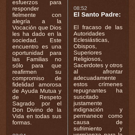
esfuerzos para
08:52
responder
El Santo Padre:
fielmente con
alegría a la
El fracaso de las
Vocación que Dios
Autoridades
les ha dado en la
Eclesiásticas,
sociedad. Este
Obispos,
encuentro es una
Superiores
oportunidad para
Religiosos,
las Familias no
Sacerdotes y otros
sólo para que
al afrontar
reafirmen su
adecuadamente
compromiso de
estos crímenes
fidelidad amorosa
repugnantes ha
de Ayuda Mutua y
suscitado
de Respeto
justamente
Sagrado por el
indignación y
Don Divino de la
permanece como
Vida en todas sus
causa de
formas.
sufrimiento y
vergüenza para la