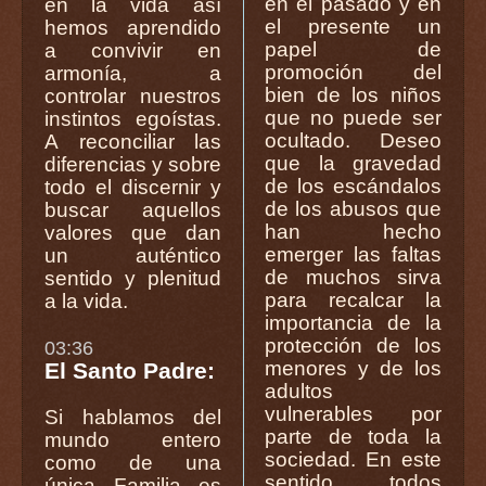
en el pasado y en
en la vida así
el presente un
hemos aprendido
papel de
a convivir en
promoción del
armonía, a
bien de los niños
controlar nuestros
que no puede ser
instintos egoístas.
ocultado. Deseo
A reconciliar las
que la gravedad
diferencias y sobre
de los escándalos
todo el discernir y
de los abusos que
buscar aquellos
han hecho
valores que dan
emerger las faltas
un auténtico
de muchos sirva
sentido y plenitud
para recalcar la
a la vida.
importancia de la
protección de los
03:36
menores y de los
El Santo Padre:
adultos
vulnerables por
Si hablamos del
parte de toda la
mundo entero
sociedad. En este
como de una
sentido todos
única Familia es