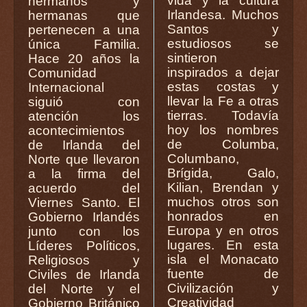
vida y la cultura
hermanos y
Irlandesa. Muchos
hermanas que
Santos y
pertenecen a una
estudiosos se
única Familia.
sintieron
Hace 20 años la
inspirados a dejar
Comunidad
estas costas y
Internacional
llevar la Fe a otras
siguió con
tierras. Todavía
atención los
hoy los nombres
acontecimientos
de Columba,
de Irlanda del
Columbano,
Norte que llevaron
Brígida, Galo,
a la firma del
Kilian, Brendan y
acuerdo del
muchos otros son
Viernes Santo. El
honrados en
Gobierno Irlandés
Europa y en otros
junto con los
lugares. En esta
Líderes Políticos,
isla el Monacato
Religiosos y
fuente de
Civiles de Irlanda
Civilización y
del Norte y el
Creatividad
Gobierno Británico