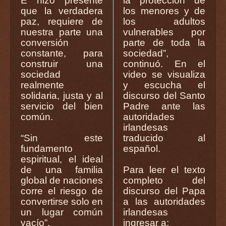
E hizo presente
la protección de
que la verdadera
los menores y de
paz, requiere de
los adultos
nuestra parte una
vulnerables por
conversión
parte de toda la
constante, para
sociedad”,
construir una
continuó. En el
sociedad
video se visualiza
realmente
y escucha el
solidaria, justa y al
discurso del Santo
servicio del bien
Padre ante las
común.
autoridades
irlandesas
“Sin este
traducido al
fundamento
español.
espiritual, el ideal
de una familia
Para leer el texto
global de naciones
completo del
corre el riesgo de
discurso del Papa
convertirse solo en
a las autoridades
un lugar común
irlandesas
vacío”.
ingresar a: