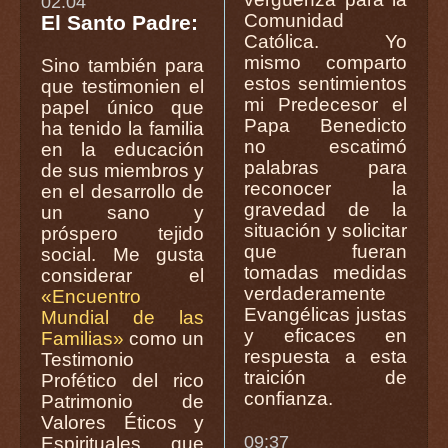
02:04
Comunidad
El Santo Padre:
Católica. Yo
mismo comparto
Sino también para
estos sentimientos
que testimonien el
mi Predecesor el
papel único que
Papa Benedicto
ha tenido la familia
no escatimó
en la educación
palabras para
de sus miembros y
reconocer la
en el desarrollo de
gravedad de la
un sano y
situación y solicitar
próspero tejido
que fueran
social. Me gusta
tomadas medidas
considerar el
verdaderamente
«Encuentro
Evangélicas justas
Mundial de las
y eficaces en
Familias»
como un
respuesta a esta
Testimonio
traición de
Profético del rico
confianza.
Patrimonio de
Valores Éticos y
09:37
Espirituales que