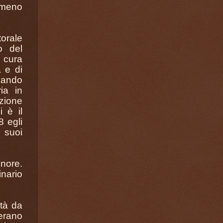
 meno
orale
o del
a cura
a e di
iando
ia in
zione
i è il
8 egli
 suoi
gnore.
inario
ità da
perano