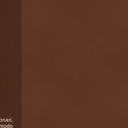
nari,
 modo