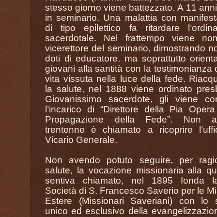
stesso giorno viene battezzato. A 11 anni
in seminario. Una malattia con manifest
di tipo epilettico fa ritardare l’ordin
sacerdotale. Nel frattempo viene nom
vicerettore del seminario, dimostrando no
doti di educatore, ma soprattutto orient
giovani alla santità con la testimonianza 
vita vissuta nella luce della fede. Riacqu
la salute, nel 1888 viene ordinato presb
Giovanissimo sacerdote, gli viene con
l’incarico di “Direttore della Pia Opera
Propagazione della Fede”. Non a
trentenne è chiamato a ricoprire l’uffi
Vicario Generale.
Non avendo potuto seguire, per ragio
salute, la vocazione missionaria alla qu
sentiva chiamato, nel 1895 fonda l
Società di S. Francesco Saverio per le Mi
Estere (Missionari Saveriani) con lo
unico ed esclusivo della evangelizzazio