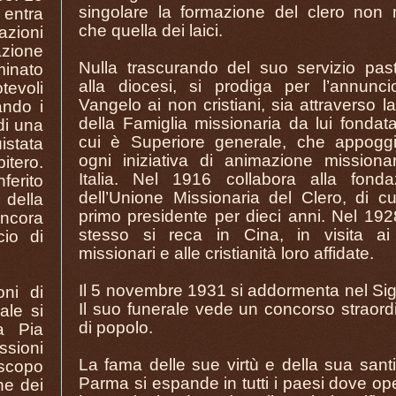
singolare la formazione del clero non
 entra
che quella dei laici.
azioni
azione
Nulla trascurando del suo servizio past
inato
alla diocesi, si prodiga per l’annunci
tevoli
Vangelo ai non cristiani, sia attraverso l
ando i
della Famiglia missionaria da lui fondat
di una
cui è Superiore generale, che appogg
istata
ogni iniziativa di animazione missionar
itero.
Italia. Nel 1916 collabora alla fonda
ferito
dell’Unione Missionaria del Clero, di cu
 della
primo presidente per dieci anni. Nel 192
ncora
stesso si reca in Cina, in visita ai
cio di
missionari e alle cristianità loro affidate.
Il 5 novembre 1931 si addormenta nel Si
ni di
Il suo funerale vede un concorso straord
ale si
di popolo.
a Pia
ssioni
La fama delle sue virtù e della sua sant
 scopo
Parma si espande in tutti i paesi dove o
ne dei