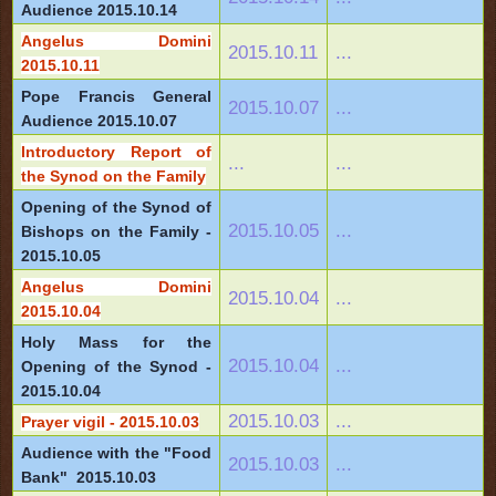
Audience 2015.10.14
Angelus Domini
2015.10.11
...
2015.10.11
Pope Francis General
2015.10.07
...
Audience 2015.10.07
Introductory Report of
...
...
the Synod on the Family
Opening of the Synod of
2015.10.05
...
Bishops on the Family -
2015.10.05
Angelus Domini
2015.10.04
...
2015.10.04
Holy Mass for the
2015.10.04
...
Opening of the Synod -
2015.10.04
2015.10.03
...
Prayer vigil - 2015.10.03
Audience with the "Food
2015.10.03
...
Bank" ­ 2015.10.03