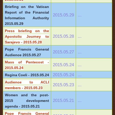
Briefing on the Vatican
Report of the Financial
2015.05.29
...
Information Authority
2015.05.29
Press briefing on the
2015.05.28
...
Apostolic Journey to
Sarajevo - 2015.05.28
Pope Francis General
2015.05.27
...
Audience 2015.05.27
Mass of Pentecost -
2015.05.24
...
2015.05.24
2015.05.24
...
Regina Coeli - 2015.05.24
Audience to ACLI
2015.05.23
...
members - 2015.05.23
Women and the post-
2015.05.21
...
2015 development
agenda - 2015.05.21
Pope Francis General