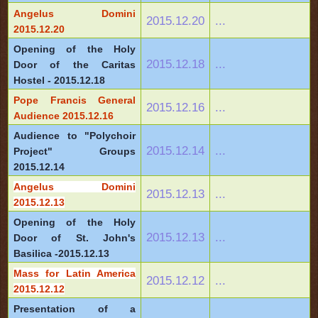
Angelus Domini
2015.12.20
...
2015.12.20
Opening of the Holy
2015.12.18
...
Door of the Caritas
Hostel - 2015.12.18
Pope Francis General
2015.12.16
...
Audience 2015.12.16
Audience to "Polychoir
2015.12.14
...
Project" Groups
2015.12.14
Angelus Domini
2015.12.13
...
2015.12.13
Opening of the Holy
2015.12.13
...
Door of St. John's
Basilica -2015.12.13
Mass for Latin America
2015.12.12
...
2015.12.12
Presentation of a