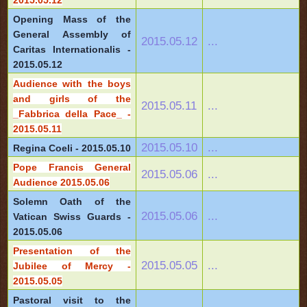
2015.05.12
Opening Mass of the
General Assembly of
2015.05.12
...
Caritas Internationalis -
2015.05.12
Audience with the boys
and girls of the
2015.05.11
...
_Fabbrica della Pace_ -
2015.05.11
2015.05.10
...
Regina Coeli - 2015.05.10
Pope Francis General
2015.05.06
...
Audience 2015.05.06
Solemn Oath of the
2015.05.06
...
Vatican Swiss Guards -
2015.05.06
Presentation of the
2015.05.05
...
Jubilee of Mercy -
2015.05.05
Pastoral visit to the