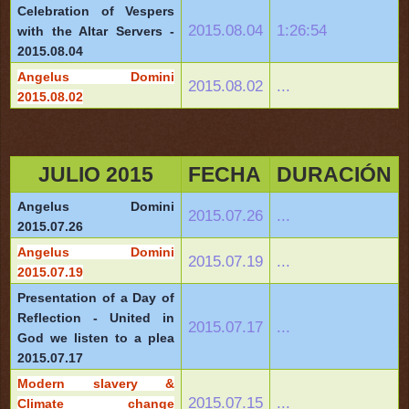
Celebration of Vespers
2015.08.04
1:26:54
with the Altar Servers -
2015.08.04
Angelus Domini
2015.08.02
...
2015.08.02
JULIO 2015
FECHA
DURACIÓN
Angelus Domini
2015.07.26
...
2015.07.26
Angelus Domini
2015.07.19
...
2015.07.19
Presentation of a Day of
Reflection - United in
2015.07.17
...
God we listen to a plea
2015.07.17
Modern slavery &
2015.07.15
...
Climate change