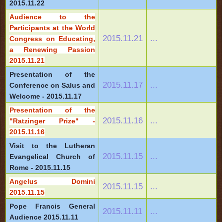
2015.11.22
Audience to the
Participants at the World
2015.11.21
...
Congress on Educating,
a Renewing Passion
2015.11.21
Presentation of the
2015.11.17
...
Conference on Salus and
Welcome - 2015.11.17
Presentation of the
2015.11.16
...
"Ratzinger Prize" -
2015.11.16
Visit to the Lutheran
2015.11.15
...
Evangelical Church of
Rome - 2015.11.15
Angelus Domini
2015.11.15
...
2015.11.15
Pope Francis General
2015.11.11
...
Audience 2015.11.11