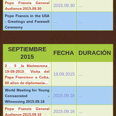
Pope Francis General
2015.09.30
...
Audience 2015.09.30
Pope Francis in the USA
...
...
- Greetings and Farewell
Ceremony
SEPTIEMBRE
FECHA
DURACIÓN
2015
2 _ 5 _la Marimorena_
19-09-2015_ Visita del
19.09.2015
...
Papa Francisco a Cuba.
80 años de diplomacia...
World Meeting for Young
2015.09.18
...
Consacrated -
Witnessing 2015.09.18
Pope Francis General
2015.09.16
...
Audience 2015.09.16