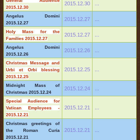
General Audience
2015.12.30
...
2015.12.30
Angelus Domini
2015.12.27
...
2015.12.27
Holy Mass for the
2015.12.27
...
Families 2015.12.27
Angelus Domini
2015.12.26
...
2015.12.26
Christmas Message and
2015.12.25
...
Urbi et Orbi blessing
2015.12.25
Midnight Mass of
2015.12.24
...
Christmas 2015.12.24
Special Audience for
2015.12.21
...
Vatican Employees -
2015.12.21
Christmas greetings of
2015.12.21
...
the Roman Curia
2015.12.21