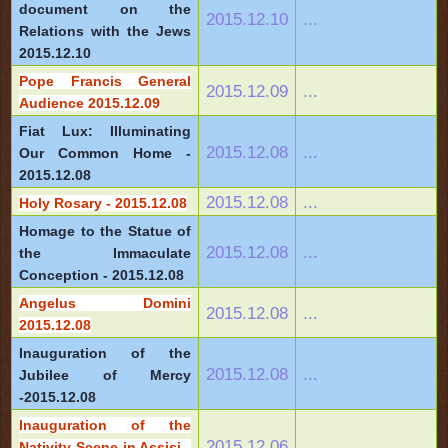
document on the
2015.12.10
...
Relations with the Jews
2015.12.10
Pope Francis General
2015.12.09
...
Audience 2015.12.09
Fiat Lux: Illuminating
2015.12.08
...
Our Common Home -
2015.12.08
2015.12.08
...
Holy Rosary - 2015.12.08
Homage to the Statue of
2015.12.08
...
the Immaculate
Conception - 2015.12.08
Angelus Domini
2015.12.08
...
2015.12.08
Inauguration of the
2015.12.08
...
Jubilee of Mercy
-2015.12.08
Inauguration of the
2015.12.06
...
Nativity Scene in Assisi -