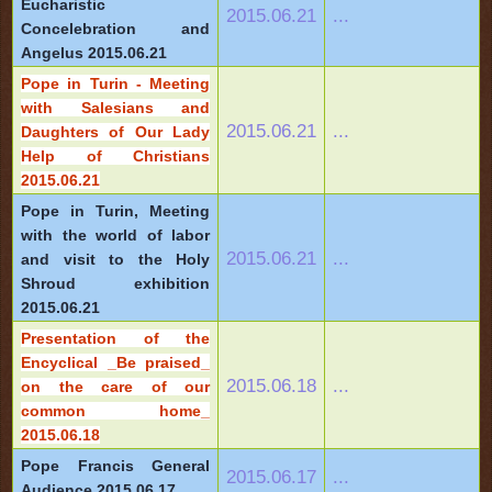
Eucharistic
2015.06.21
...
Concelebration and
Angelus 2015.06.21
Pope in Turin - Meeting
with Salesians and
2015.06.21
...
Daughters of Our Lady
Help of Christians
2015.06.21
Pope in Turin, Meeting
with the world of labor
2015.06.21
...
and visit to the Holy
Shroud exhibition
2015.06.21
Presentation of the
Encyclical _Be praised_
2015.06.18
...
on the care of our
common home_
2015.06.18
Pope Francis General
2015.06.17
...
Audience 2015.06.17