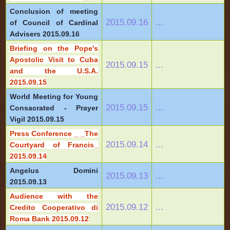
Conclusion of meeting
2015.09.16
...
of Council of Cardinal
Advisers 2015.09.16
Briefing on the Pope's
Apostolic Visit to Cuba
2015.09.15
...
and the U.S.A.
2015.09.15
World Meeting for Young
2015.09.15
...
Consacrated - Prayer
Vigil 2015.09.15
Press Conference _ _The
2015.09.14
...
Courtyard of Francis_
2015.09.14
Angelus Domini
2015.09.13
...
2015.09.13
Audience with the
2015.09.12
...
Credito Cooperativo di
Roma Bank 2015.09.12