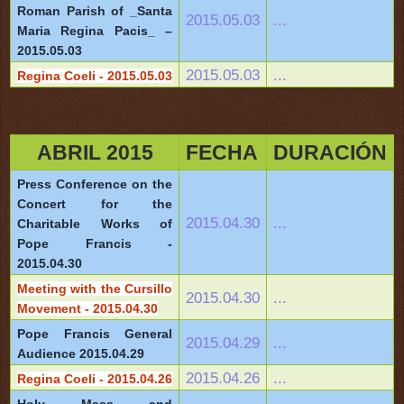
Roman Parish of _Santa
2015.05.03
...
Maria Regina Pacis_ –
2015.05.03
2015.05.03
...
Regina Coeli - 2015.05.03
ABRIL 2015
FECHA
DURACIÓN
Press Conference on the
Concert for the
2015.04.30
...
Charitable Works of
Pope Francis -
2015.04.30
Meeting with the Cursillo
2015.04.30
...
Movement - 2015.04.30
Pope Francis General
2015.04.29
...
Audience 2015.04.29
2015.04.26
...
Regina Coeli - 2015.04.26