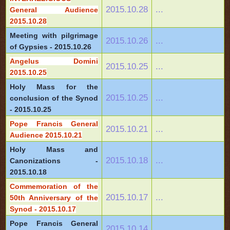
2015.10.28
...
General Audience
2015.10.28
Meeting with pilgrimage
2015.10.26
...
of Gypsies - 2015.10.26
Angelus Domini
2015.10.25
...
2015.10.25
Holy Mass for the
2015.10.25
...
conclusion of the Synod
- 2015.10.25
Pope Francis General
2015.10.21
...
Audience 2015.10.21
Holy Mass and
2015.10.18
...
Canonizations -
2015.10.18
Commemoration of the
2015.10.17
...
50th Anniversary of the
Synod - 2015.10.17
Pope Francis General
2015.10.14
...