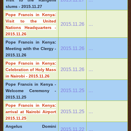
Visit to the Kangemi
slums - 2015.11.27
Pope Francis in Kenya:
Visit to the United
2015.11.26
...
Nations Headquarters -
2015.11.26
Pope Francis in Kenya:
2015.11.26
...
Meeting with the Clergy -
2015.11.26
Pope Francis in Kenya:
2015.11.26
...
Celebration of Holy Mass
in Nairobi - 2015.11.26
Pope Francis in Kenya -
2015.11.25
...
Welcome Ceremony -
2015.11.25
Pope Francis in Kenya:
2015.11.25
...
arrival at Nairobi Airport
2015.11.25
Angelus Domini
2015.11.22
...