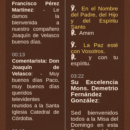
Francisco Pérez
℣.
En el Nombre
Martinez
: - Le
del Padre, del Hijo
damos la
y del Espíritu
bienvenida a
Santo
nuestro compañero
℟.
Amen
Joaquín de Velasco
buenos días.
℣.
La Paz esté
con Vosotros.
00:13
℟.
y con tu
Comentarista: Don
espíritu.
Joaquín de
Velasco
: - Muy
03:22
buenos días Paco,
Su Excelencia
muy buenos días
Mons. Demetrio
queridos
Fernández
televidentes
González
:
reunidos a la Santa
Iglesia Catedral de
Sed bienvenidos
Córdoba.
todos a la Misa del
Domingo en esta