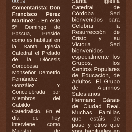
Santa Iglesia
00:19
Catedral de
Comentarista: Don
Córdoba. Sed
Francisco Pérez
bienvenidos para
Martinez
: - En este
Celebrar la
5º Domingo de
Resurrección de
Pascua, Preside
Cristo y su
como es habitual en
Victoria. Sed
la Santa Iglesia
bienvenidos
Catedral el Prelado
especialmente los
de la Diócesis
Grupos, los
Cordobesa
Centros Populares
Monseñor Demetrio
de Educación, de
Fernández
Adultos. El Grupo
González. Y
de Alumnos
Concelebrada por
Salesianos
Miembros del
Hermano Gárate
Cabildo
de Ciudad Real.
Catedralicio. En el
Muchas Familias
día de hoy
que estáis de
interviene como
paso y otros que
Maestro de
sois habituales en