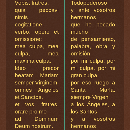
Vobis, fratres,
Todopoderoso
quia peccavi
y ante vosotros
nimis
hermanos
cogitatione,
que he pecado
verbo, opere et
mucho
omissione:
de pensamiento,
mea culpa, mea
palabra, obra y
culpa, mea
omisión
maxima culpa.
por mi culpa, por
Ideo precor
mi culpa, por mi
beatam Mariam
gran culpa
semper Virginem,
por eso ruego a
omnes Angelos
Santa María,
et Sanctos,
siempre Virgen
et vos, fratres,
a los Ángeles, a
orare pro me
los Santos
ad Dominum
y a vosotros
Deum nostrum.
hermanos