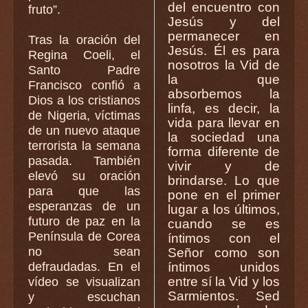
del encuentro con
fruto”.
Jesús y del
permanecer en
Tras la oración del
Jesús. Él es para
Regina Coeli, el
nosotros la Vid de
Santo Padre
la que
Francisco confió a
absorbemos la
Dios a los cristianos
linfa, es decir, la
de Nigeria, víctimas
vida para llevar en
de un nuevo ataque
la sociedad una
terrorista la semana
forma diferente de
pasada. También
vivir y de
elevó su oración
brindarse. Lo que
para que las
pone en el primer
esperanzas de un
lugar a los últimos,
futuro de paz en la
cuando se es
Península de Corea
íntimos con el
no sean
Señor como son
defraudadas. En el
íntimos unidos
entre sí la Vid y los
vídeo se visualizan
Sarmientos. Sed
y escuchan