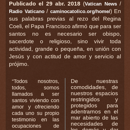
Publicado el 29 abr. 2018
(
/
Vatican News
/
) En
Radio Vaticano
caminocatolico.org/home/
sus palabras previas al rezo del Regina
Coeli, el Papa Francisco afirmó que para ser
santos no es necesario ser obispo,
sacerdote o religioso, sino vivir toda
actividad, grande o pequeña, en unión con
Jesús y con actitud de amor y servicio al
prójimo.
De nuestras
“Todos nosotros,
comodidades, de
todos, somos
nuestros espacios
llamados a ser
restringidos y
santos viviendo con
protegidos para
amor y ofreciendo
adentrarnos en el
cada uno su propio
mar abierto de las
testimonio en las
necesidades de
ocupaciones de
los demás y dar