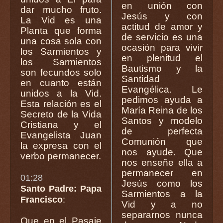
en unión con
dar mucho fruto.
Jesús y con
La Vid es una
actitud de amor y
Planta que forma
de servicio es una
una cosa sola con
ocasión para vivir
los Sarmientos y
en plenitud el
los Sarmientos
Bautismo y la
son fecundos solo
Santidad
en cuanto están
Evangélica. Le
unidos a la Vid.
pedimos ayuda a
Esta relación es el
María Reina de los
Secreto de la Vida
Santos y modelo
Cristiana y el
de perfecta
Evangelista Juan
Comunión que
la expresa con el
nos ayude. Que
verbo permanecer.
nos enseñe ella a
permanecer en
01:28
Jesús como los
Santo Padre: Papa
Sarmientos a la
Francisco
:
Vid y a no
separarnos nunca
Que en el Pasaje