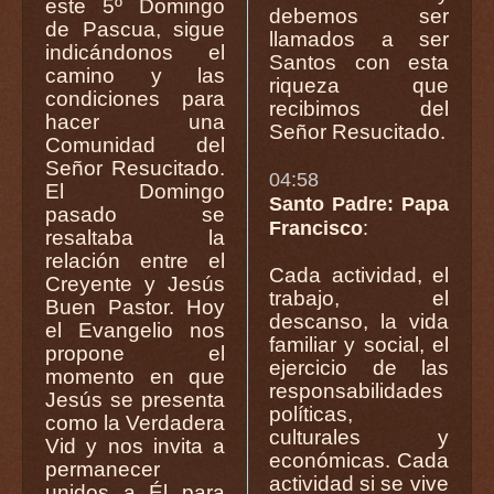
este 5º Domingo
debemos ser
de Pascua, sigue
llamados a ser
indicándonos el
Santos con esta
camino y las
riqueza que
condiciones para
recibimos del
hacer una
Señor Resucitado.
Comunidad del
Señor Resucitado.
04:58
El Domingo
Santo Padre: Papa
pasado se
Francisco
:
resaltaba la
relación entre el
Cada actividad, el
Creyente y Jesús
trabajo, el
Buen Pastor. Hoy
descanso, la vida
el Evangelio nos
familiar y social, el
propone el
ejercicio de las
momento en que
responsabilidades
Jesús se presenta
políticas,
como la Verdadera
culturales y
Vid y nos invita a
económicas. Cada
permanecer
actividad si se vive
unidos a Él para