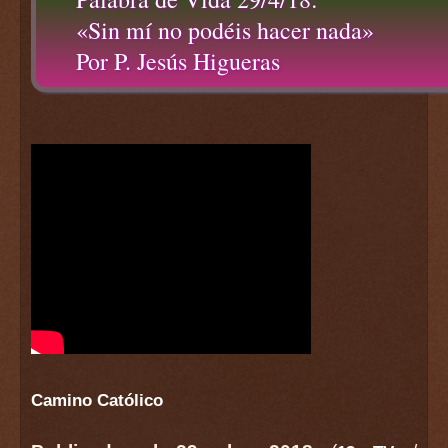
«Sin mí no podéis hacer nada»
Por P. Jesús Higueras
Camino Católico