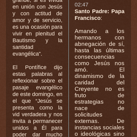
02:47
en unión con Jesús
Santo Padre: Papa
y con actitud de
Francisco
:
amor y de servicio,
es una ocasión para
Amando a los
vivir en plenitud el
hermanos con
Bautismo y la
abnegación de sí,
santidad
hasta las últimas
evangélica”.
consecuencias
como Jesús nos
El Pontífice dijo
amó. El
estas palabras al
dinamismo de la
reflexionar sobre el
caridad del
pasaje evangélico
Creyente no es
de este domingo, en
fruto de
el que “Jesús se
estrategias no
presenta como la
nace de
vid verdadera y nos
solicitudes
externas. De
invita a permanecer
instancias sociales
unidos a Él para
o ideológicas sino
poder dar mucho