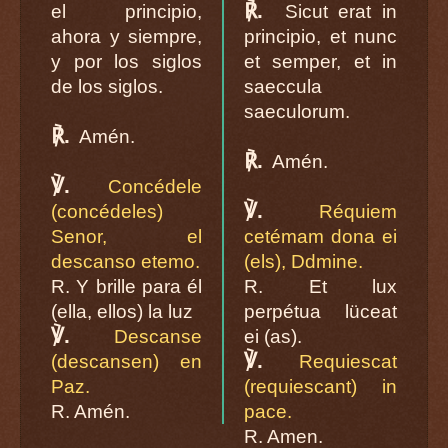
℟.
el principio,
Sicut erat in
ahora y siempre,
principio, et nunc
y por los siglos
et semper, et in
de los siglos.
saeccula
saeculorum.
℟.
Amén.
℟.
Amén.
℣.
Concédele
℣.
(concédeles)
Réquiem
Senor, el
cetémam dona ei
descanso etemo.
(els), Ddmine.
R. Y brille para él
R. Et lux
(ella, ellos) la luz
perpétua lüceat
℣.
Descanse
ei (as).
℣.
(descansen) en
Requiescat
Paz.
(requiescant) in
R. Amén.
pace.
R. Amen.