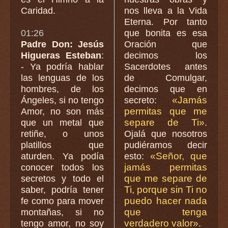
Caridad.
nos lleva a la Vida
Eterna. Por tanto
01:26
que bonita es esa
Padre Don: Jesús
Oración que
Higueras Esteban
:
decimos los
- Ya podría hablar
Sacerdotes antes
las lenguas de los
de Comulgar,
hombres, de los
decimos que en
«Jamás
Ángeles, si no tengo
secreto:
permitas que me
Amor, no son más
separe de Ti»
que un metal que
.
retiñe, o unos
Ojalá que nosotros
platillos que
pudiéramos decir
«Señor, que
aturden. Ya podía
esto:
jamás permitas
conocer todos los
que me separe de
secretos y todo el
Ti, porque sin Ti no
saber, podría tener
puedo hacer nada
fe como para mover
que tenga
montañas, si no
verdadero valor»
tengo amor, no soy
.