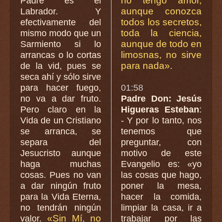
no tengo amor,
Padre es el
aunque conozca
Labrador. Y
todos los secretos,
efectivamente del
toda la ciencia,
mismo modo que un
aunque de todo en
Sarmiento si lo
limosnas, no sirve
arrancas o lo cortas
para nada»
de la vid, pues se
.
seca ahí y sólo sirve
para hacer fuego,
01:58
no va a dar fruto.
Padre Don: Jesús
Pero claro en la
Higueras Esteban
:
Vida de un Cristiano
- Y por lo tanto, nos
se arranca, se
tenemos que
separa del
preguntar, con
Jesucristo aunque
motivo de este
haga muchas
Evangelio es: «yo
cosas. Pues no van
las cosas que hago,
a dar ningún fruto
poner la mesa,
para la Vida Eterna,
hacer la comida,
no tendrán ningún
limpiar la casa, ir a
«Sin Mí, no
valor.
trabajar por las