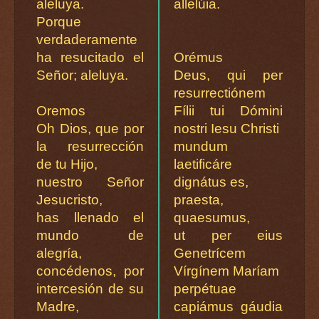
aleluya.
allelúia.
Porque
verdaderamente
ha resucitado el
Orémus
Señor; aleluya.
Deus, qui per
resurrectiónem
Oremos
Fílii tui Dómini
Oh Dios, que por
nostri Iesu Christi
la resurrección
mundum
de tu Hijo,
laetificáre
nuestro Señor
dignátus es,
Jesucristo,
praesta,
has llenado el
quaesumus,
mundo de
ut per eius
alegría,
Genetrícem
concédenos, por
Vírgínem Maríam
intercesión de su
perpétuae
Madre,
capiámus gáudia