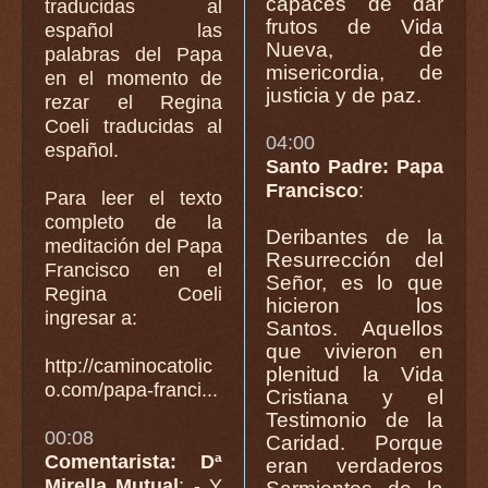
capaces de dar
traducidas al
frutos de Vida
español las
Nueva, de
palabras del Papa
misericordia, de
en el momento de
justicia y de paz.
rezar el Regina
Coeli traducidas al
04:00
español.
Santo Padre: Papa
Francisco
:
Para leer el texto
completo de la
Deribantes de la
meditación del Papa
Resurrección del
Francisco en el
Señor, es lo que
Regina Coeli
hicieron los
ingresar a:
Santos. Aquellos
que vivieron en
http://caminocatolic
plenitud la Vida
o.com/papa-franci...
Cristiana y el
Testimonio de la
00:08
Caridad. Porque
Comentarista: Dª
eran verdaderos
Mirella Mutual
: - Y