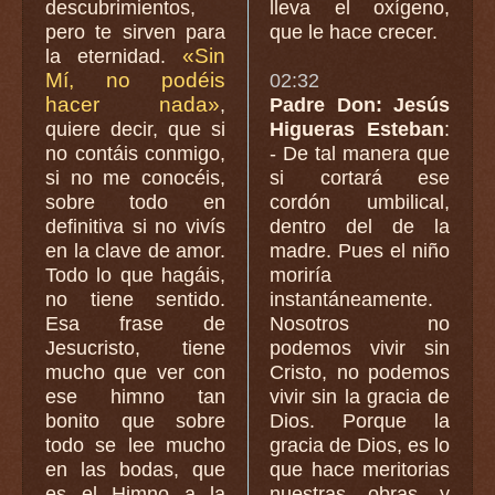
descubrimientos,
lleva el oxígeno,
pero te sirven para
que le hace crecer.
«Sin
la eternidad.
Mí, no podéis
02:32
hacer nada»
,
Padre Don: Jesús
quiere decir, que si
Higueras Esteban
:
no contáis conmigo,
- De tal manera que
si no me conocéis,
si cortará ese
sobre todo en
cordón umbilical,
definitiva si no vivís
dentro del de la
en la clave de amor.
madre. Pues el niño
Todo lo que hagáis,
moriría
no tiene sentido.
instantáneamente.
Esa frase de
Nosotros no
Jesucristo, tiene
podemos vivir sin
mucho que ver con
Cristo, no podemos
ese himno tan
vivir sin la gracia de
bonito que sobre
Dios. Porque la
todo se lee mucho
gracia de Dios, es lo
en las bodas, que
que hace meritorias
es el Himno a la
nuestras obras y