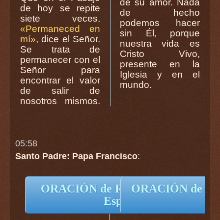
de su amor. Nada
de hoy se repite
de hecho
siete veces,
podemos hacer
«Permaneced en
sin Él, porque
mí»
, dice el Señor.
nuestra vida es
Se trata de
Cristo Vivo,
permanecer con el
presente en la
Señor para
Iglesia y en el
encontrar el valor
mundo.
de salir de
nosotros mismos.
05:58
Santo Padre: Papa Francisco
:
ORACIÓN de Reina del Cielo en
ORACIÓN de RE
Español
La