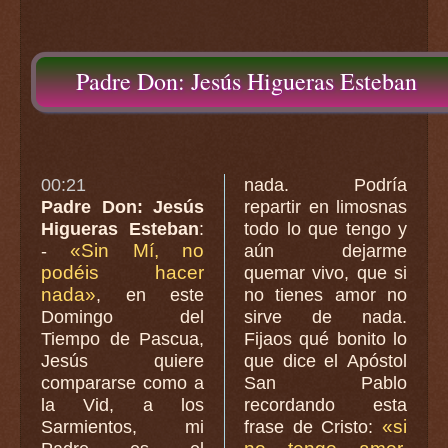
Padre Don: Jesús Higueras Esteban
00:21
nada. Podría
Padre Don: Jesús
repartir en limosnas
Higueras Esteban
:
todo lo que tengo y
«Sin Mí, no
-
aún dejarme
podéis hacer
quemar vivo, que si
nada»
, en este
no tienes amor no
Domingo del
sirve de nada.
Tiempo de Pascua,
Fijaos qué bonito lo
Jesús quiere
que dice el Apóstol
compararse como a
San Pablo
la Vid, a los
recordando esta
«si
Sarmientos, mi
frase de Cristo: