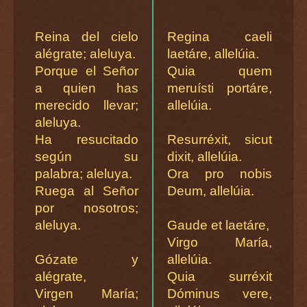
Reina del cielo
Regina caeli
alégrate; aleluya.
laetáre, allelúia.
Porque el Señor
Quia quem
a quien has
meruísti portáre,
merecido llevar;
allelúia.
aleluya.
Ha resucitado
Resurréxit, sicut
según su
dixit, allelúia.
palabra; aleluya.
Ora pro nobis
Ruega al Señor
Deum, allelúia.
por nosotros;
aleluya.
Gaude et laetáre,
Virgo María,
Gózate y
allelúia.
alégrate,
Quia surréxit
Virgen María;
Dóminus vere,