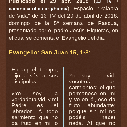
Publicado el 29 abr. 2018
(
/
13 TV
) Espacio "Palabra
caminocatolico.org/home/
de Vida" de 13 TV del 29 de abril de 2018,
domingo de la 5ª semana de Pascua,
presentado por el padre Jesús Higueras, en
el cual se comenta el Evangelio del día.
Evangelio: San Juan 15, 1-8:
En aquel tiempo,
dijo Jesús a sus
Yo soy la vid,
discípulos:
vosotros los
sarmientos; el que
«Yo soy la
permanece en mí
verdadera vid, y mi
y yo en él, ese da
Padre es el
fruto abundante;
labrador. A todo
porque sin mí no
sarmiento que no
podéis hacer
da fruto en mí lo
nada. Al que no