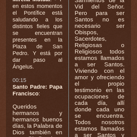
Sarmientos de la
en estos momentos
Vid del Señor.
el Pontífice está
Pero para ser
Santos no es
saludando a los
necesario ser
distintos fieles que
Obispos,
se encuentran
Sacerdotes,
presentes en la
Religiosas o
Plaza de San
Religiosos todos
Pedro. Y está por
estamos llamados
dar paso al
a ser Santos.
Ángelus.
Viviendo con el
amor y ofreciendo
00:15
el propio
Santo Padre: Papa
testimonio en las
Francisco
:
ocupaciones de
cada día, allí
Queridos
donde cada uno
hermanos y
se encuentra.
hermanos buenos
Todos nosotros
días, la Palabra de
estamos llamados
Dios también en
a ser Santos y