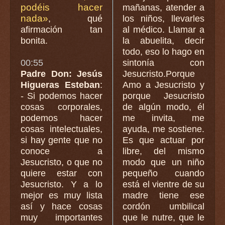
podéis hacer
mañanas, atender a
nada»
, qué
los niños, llevarles
afirmación tan
al médico. Llamar a
bonita.
la abuelita, decir
todo, eso lo hago en
00:55
sintonía con
Padre Don: Jesús
Jesucristo.Porque
Higueras Esteban
:
Amo a Jesucristo y
- Si podemos hacer
porque Jesucristo
cosas corporales,
de algún modo, él
podemos hacer
me invita, me
cosas intelectuales,
ayuda, me sostiene.
si hay gente que no
Es que actuar por
conoce a
libre, del mismo
Jesucristo, o que no
modo que un niño
quiere estar con
pequeño cuando
Jesucristo. Y a lo
está el vientre de su
mejor es muy lista
madre tiene ese
así y hace cosas
cordón umbilical
muy importantes
que le nutre, que le