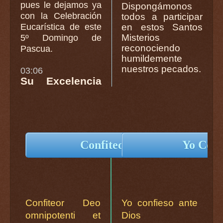
pues le dejamos ya
Dispongámonos
con la Celebración
todos a participar
Eucarística de este
en estos Santos
Misterios
5º Domingo de
reconociendo
Pascua.
humildemente
nuestros pecados.
03:06
Su Excelencia
Confiteor Deo...
Yo Confi
Confiteor Deo
Yo confieso ante
omnipotenti et
Dios