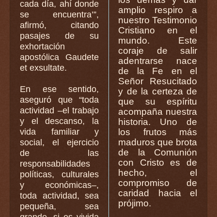
cada día, ahí donde
amplio respiro a
se encuentra’”,
nuestro Testimonio
afirmó, citando
Cristiano en el
pasajes de su
mundo. Este
exhortación
coraje de salir
apostólica Gaudete
adentrarse nace
et exsultate.
de la Fe en el
Señor Resucitado
En ese sentido,
y de la certeza de
aseguró que “toda
que su espíritu
actividad –el trabajo
acompaña nuestra
y el descanso, la
historia. Uno de
vida familiar y
los frutos más
maduros que brota
social, el ejercicio
de la Comunión
de las
con Cristo es de
responsabilidades
hecho, el
políticas, culturales
compromiso de
y económicas–,
caridad hacia el
toda actividad, sea
prójimo.
pequeña, sea
grande, si es vivida