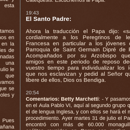
Catequesis. Escuchemos al Papa.
19:43
El Santo Padre:
ntamos
Ahora la traducción el Papa dijo: «s
cordialmente a los Peregrinos de l
mos en
Francesa en particular a los jóvenes 
Parroquia de Saint Germain Dipré de P
les de
Acompañados por su Arzobispo que
nadas
amigos en este periodo de reposo de
a una
vuestro tiempo para individualizar los ídolos
que nos esclavizan y pedid al Señor q
s que
libere de ellos, Dios os Bendiga.
s vamos
e se
20:54
oles y
Comentarios: Betty Marchetti
: - Y pasamo
en el Aula Pablo VI, aquí al segundo grupo 
el de lengua Inglesa, y con ellos se hará el mismo
procedimiento. Ayer martes 31 de julio el P
Pues
encontró con más de 60.000 monaguil
mañana