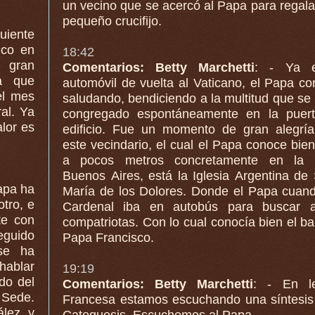
un vecino que se acercó al Papa para regala
pequeño crucifijo.
guiente
ico en
18:42
Comentarios: Betty Marchetti
: - Ya 
a que
automóvil de vuelta al Vaticano, el Papa co
el mes
saludando, bendiciendo a la multitud que se había
al. Ya
congregado espontáneamente en la puert
edificio. Fue un momento de gran alegrí
este vecindario, el cual el Papa conoce bie
a pocos metros concretamente en la Plaza
Buenos Aires, está la Iglesia Argentina de
Papa ha
María de los Dolores. Donde el Papa cuan
tro, e
Cardenal iba en autobús para buscar a sus
compatriotas. Con lo cual conocía bien el bar
eguido
Papa Francisco.
 se ha
hablar
19:19
ido del
Comentarios: Betty Marchetti
: - En l
 Sede.
Francesa estamos escuchando una síntesis
ález y