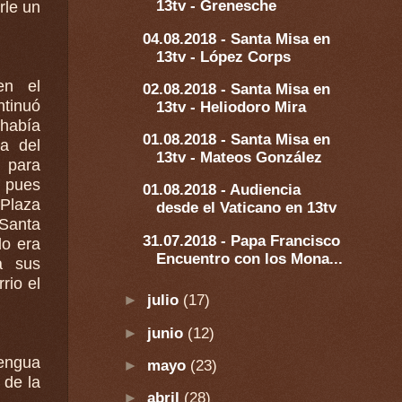
13tv - Grenesche
rle un
04.08.2018 - Santa Misa en
13tv - López Corps
en el
02.08.2018 - Santa Misa en
ntinuó
13tv - Heliodoro Mira
01.08.2018 - Santa Misa en
a del
13tv - Mateos González
a para
n pues
01.08.2018 - Audiencia
desde el Vaticano en 13tv
 Santa
31.07.2018 - Papa Francisco
do era
Encuentro con los Mona...
rio el
►
julio
(17)
►
junio
(12)
engua
►
mayo
(23)
 de la
►
abril
(28)