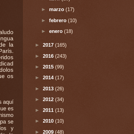
►
marzo
(17)
►
febrero
(10)
►
enero
(18)
aludo
engua
de la
►
2017
(165)
arís.
►
2016
(243)
ridos
dicad
►
2015
(99)
ue os
►
2014
(17)
►
2013
(26)
►
2012
(34)
s aquí
que es
►
2011
(13)
►
2010
(10)
apa se
los y
►
2009
(48)