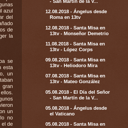
- San Martín de la V...
gunas
ul
12.08.2018 - Ángelus desde
ar del
Roma en 13tv
pañado
12.08.2018 - Santa Misa en
dos de
13tv - Monseñor Demetrio
11.08.2018 - Santa Misa en
13tv - López Corps
09.08.2018 - Santa Misa en
pa se
13tv - Heliodoro Mira
n esta
07.08.2018 - Santa Misa en
staban
13tv - Mateo González
 gran
05.08.2018 - El Día del Señor
ellos.
- San Martín de la V...
ieron
05.08.2018 - Ángelus desde
con un
el Vaticano
 el de
05.08.2018 - Santa Misa en