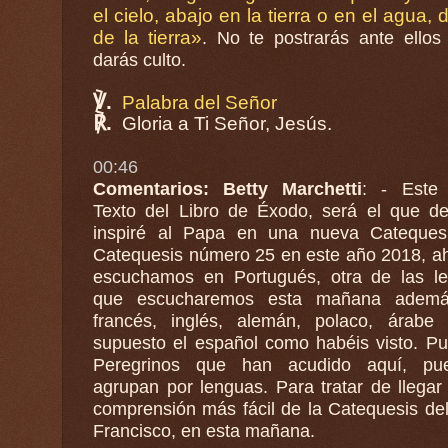
el cielo, abajo en la tierra o en el agua, 
de la tierra»
. No te postrarás ante ellos 
darás culto.
℣.
Palabra del Señor
℟.
Gloria a Ti Señor, Jesús.
00:46
Comentarios: Betty Marchetti
: - Este
Texto del Libro de Éxodo, será el que d
inspiré al Papa en una nueva Catequesis. La
Catequesis número 25 en este año 2018, ah
escuchamos en Portugués, otra de las l
que escucharemos esta mañana ademá
francés, inglés, alemán, polaco, árabe y por
supuesto el español como habéis visto. Pu
Peregrinos que han acudido aquí, pu
agrupan por lenguas. Para tratar de llegar a 
comprensión más fácil de la Catequesis de
Francisco, en esta mañana.