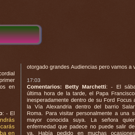
otorgado grandes Audiencias pero vamos a v
ordial
rimer
17:03
s en
Comentarios: Betty Marchetti
: - El sáb
última hora de la tarde, el Papa Francisco
inesperadamente dentro de su Ford Focus azul a
la Vía Alexandria dentro del barrio Sala
o
: - El
Roma. Para visitar personalmente a una 
ndrás
mayor conocida suya. La señora quie
icarás
enfermedad que padece no puede salir de casa
iba en
ya. Había pedido en muchas ocasione