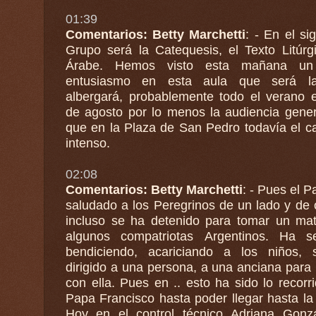
01:39
Comentarios: Betty Marchetti
: - En el si
Grupo será la Catequesis, el Texto Litúrg
Árabe. Hemos visto esta mañana un gran
entusiasmo en esta aula que será l
albergará, probablemente todo el verano 
de agosto por lo menos la audiencia gener
que en la Plaza de San Pedro todavía el calor es
intenso.
02:08
Comentarios: Betty Marchetti
: - Pues el 
saludado a los Peregrinos de un lado y de o
incluso se ha detenido para tomar un mate con
algunos compatriotas Argentinos. Ha s
bendiciendo, acariciando a los niños,
dirigido a una persona, a una anciana para 
con ella. Pues en .. esto ha sido lo recorr
Papa Francisco hasta poder llegar hasta la
Hoy en el control técnico Adriana Gonz