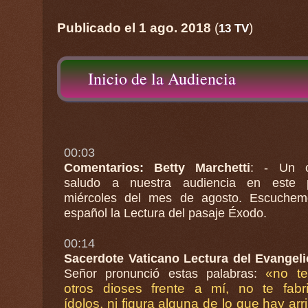
Publicado el 1 ago. 2018
(
)
13 TV
Inicio de la Audiencia
00:03
Comentarios: Betty Marchetti
: - Un c
saludo a nuestra audiencia en este p
miércoles del mes de agosto. Escuchemo
español la Lectura del pasaje Éxodo.
00:14
Sacerdote Vaticano Lectura del Evangeli
«no te
Señor pronunció estas palabras:
otros dioses frente a mí, no te fabr
ídolos, ni figura alguna de lo que hay arr