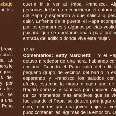
debajo
quería ir a ver al Papa Francisco. Al
ni les
personas del barrio reconocieron el automóvil az
del Papa y esperaron a que saliera a pes
calor. Enfrente de la puerta, el Papa acom
por los gendarmes y algunos policías vesti
paisano que se quedaron abajo para proteger la
entrada del edificio donde vive esta mujer.
 breve
17:57
espués
Comentarios: Betty Marchetti
: - Y el Pa
detuvo alrededor de una hora, hablando co
ora le
anciana. Cuando el Papa salió del edificio, un
enguas
pequeño grupo de vecinos del barrio lo e
s del
esperando y Francisco los saludos con
afecto, estrechó la mano a cada uno de 
es los
Regaló abrazos y sonrisas por doquier. Algunos
es se
de los momentos más emotivos que se viv
una
fue cuando el Papa, se detuvo para jugar 
l Papa
niño, mientras que una joven mujer al verlo no
pudo contener las lágrimas de la emoción. O