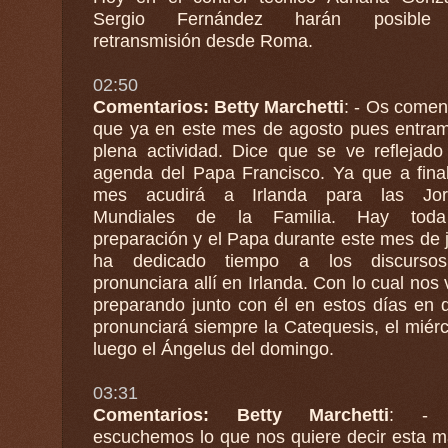
Sergio Fernández harán posible esta
retransmisión desde Roma.
02:50
Comentarios: Betty Marchetti
: - Os come
que ya en este mes de agosto pues entra
plena actividad. Dice que se ve reflejado en la
agenda del Papa Francisco. Ya que a fina
mes acudirá a Irlanda para las Jor
Mundiales de la Familia. Hay tod
preparación y el Papa durante este mes de julio le
ha dedicado tiempo a los discurso
pronunciara allí en Irlanda. Con lo cual no
preparando junto con él en estos días en qu
pronunciará siempre la Catequesis, el miérc
luego el Ángelus del domingo.
03:31
Comentarios: Betty Marchetti
: - 
escuchemos lo que nos quiere decir esta 