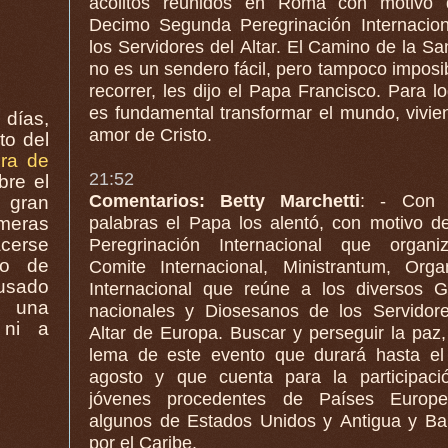
acólitos reunidos en Roma con motivo 
.
Decimo Segunda Peregrinación Internacional de
los Servidores del Altar. El Camino de la Sa
no es un sendero fácil, pero tampoco imposi
recorrer, les dijo el Papa Francisco. Para lograrlo
es fundamental transformar el mundo, vivie
días,
amor de Cristo.
o del
era de
21:52
bre el
Comentarios: Betty Marchetti
: - Con 
 gran
palabras el Papa los alentó, con motivo d
cerse
Peregrinación Internacional que organiza el
po de
Comite Internacional, Ministrantum, Org
usado
Internacional que reúne a los diversos 
na
nacionales y Diosesanos de los Servidor
 ni a
Altar de Europa. Buscar y perseguir la paz, es el
lema de este evento que durará hasta el
agosto y que cuenta para la participaci
jóvenes procedentes de Países Europeos y
algunos de Estados Unidos y Antigua y B
por el Caribe.