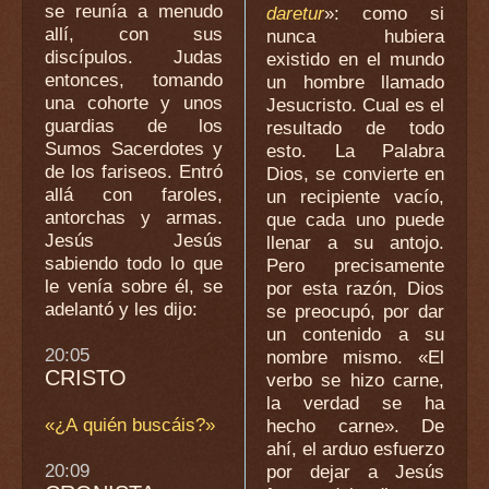
se reunía a menudo
daretur
»: como si
allí, con sus
nunca hubiera
discípulos. Judas
existido en el mundo
entonces, tomando
un hombre llamado
una cohorte y unos
Jesucristo. Cual es el
guardias de los
resultado de todo
Sumos Sacerdotes y
esto. La Palabra
de los fariseos. Entró
Dios, se convierte en
allá con faroles,
un recipiente vacío,
antorchas y armas.
que cada uno puede
Jesús Jesús
llenar a su antojo.
sabiendo todo lo que
Pero precisamente
le venía sobre él, se
por esta razón, Dios
adelantó y les dijo:
se preocupó, por dar
un contenido a su
20:05
nombre mismo. «El
CRISTO
verbo se hizo carne,
la verdad se ha
«¿A quién buscáis?»
hecho carne». De
ahí, el arduo esfuerzo
20:09
por dejar a Jesús