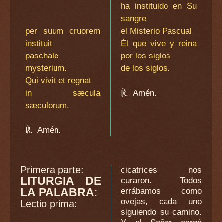
ha instituido en Su
sangre
per suum cruorem
el Misterio Pascual
instituit
Él que vive y reina
paschale
por los siglos
mysterium.
de los siglos.
Qui vivit et regnat
in sæcula
℟.
Amén.
sæculorum.
℟.
Amén.
Primera parte:
cicatrices nos
LITURGIA DE
curaron. Todos
LA PALABRA
:
errábamos como
ovejas, cada uno
Lectio prima:
siguiendo su camino.