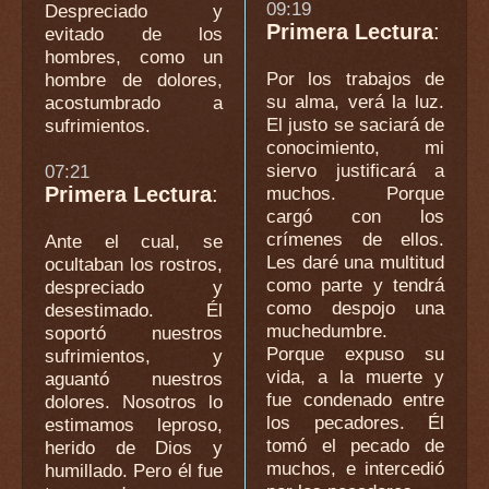
09:19
Despreciado y
Primera Lectura
:
evitado de los
hombres, como un
Por los trabajos de
hombre de dolores,
su alma, verá la luz.
acostumbrado a
El justo se saciará de
sufrimientos.
conocimiento, mi
siervo justificará a
07:21
Primera Lectura
:
muchos. Porque
cargó con los
crímenes de ellos.
Ante el cual, se
Les daré una multitud
ocultaban los rostros,
como parte y tendrá
despreciado y
como despojo una
desestimado. Él
muchedumbre.
soportó nuestros
Porque expuso su
sufrimientos, y
vida, a la muerte y
aguantó nuestros
fue condenado entre
dolores. Nosotros lo
los pecadores. Él
estimamos leproso,
tomó el pecado de
herido de Dios y
muchos, e intercedió
humillado. Pero él fue