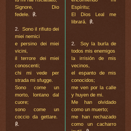
Signore, Dio
Espíritu;
fedele.
℟.
El Dios Leal me
librará.
℟.
2.
Sono il rifiuto dei
miei nemici
e persino dei miei
2.
Soy la burla de
vicini,
todos mis enemigos
il terrore dei miei
la irrisión de mis
conoscenti;
vecinos,
chi mi vede per
el espanto de mis
strada mi sfugge.
conocidos;
Sono come un
me ven por la calle
morto, lontano dal
y huyen de mi.
cuore;
Me han olvidado
sono come un
como un muerto;
coccio da gettare.
me han rechazado
℟.
como un cacharro