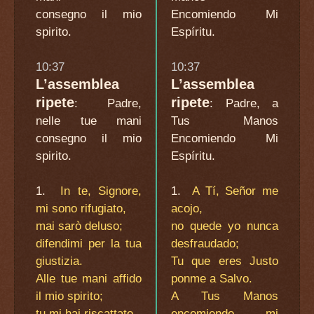
consegno il mio
Encomiendo Mi
spirito.
Espíritu.
10:37
10:37
L’assemblea
L’assemblea
ripete
ripete
:
Padre,
:
Padre, a
nelle tue mani
Tus Manos
consegno il mio
Encomiendo Mi
spirito.
Espíritu.
1.
In te, Signore,
1.
A Tí, Señor me
mi sono rifugiato,
acojo,
mai sarò deluso;
no quede yo nunca
difendimi per la tua
desfraudado;
giustizia.
Tu que eres Justo
Alle tue mani affido
ponme a Salvo.
il mio spirito;
A Tus Manos
tu mi hai riscattato,
encomiendo mi