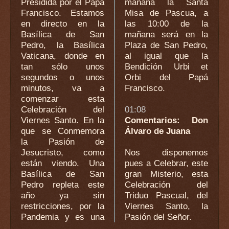
Presidida por el Papa
mañana la Santa
Francisco. Estamos
Misa de Pascua, a
en directo en la
las 10:00 de la
Basílica de San
mañana será en la
Pedro, la Basílica
Plaza de San Pedro,
Vaticana, donde en
al igual que la
tan sólo unos
Bendición Urbi et
segundos o unos
Orbi del Papá
minutos, va a
Francisco.
comenzar esta
Celebración del
01:08
Viernes Santo. En la
Comentarios: Don
que se Conmemora
Álvaro de Juana
la Pasión de
Jesucristo, como
Nos disponemos
están viendo. Una
pues a Celebrar, este
Basílica de San
gran Misterio, esta
Pedro repleta este
Celebración del
año ya sin
Triduo Pascual, del
restricciones, por la
Viernes Santo, la
Pandemia y es una
Pasión del Señor.