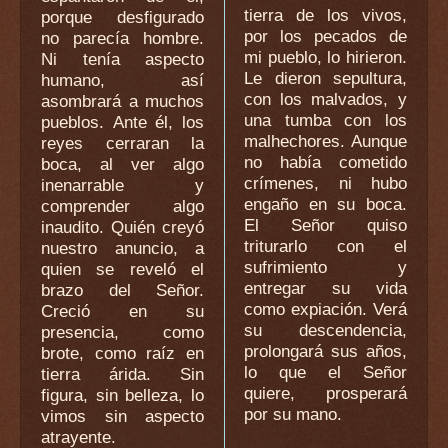
tierra de los vivos,
porque desfigurado
por los pecados de
no parecía hombre.
mi pueblo, lo hirieron.
Ni tenía aspecto
Le dieron sepultura,
humano, así
con los malvados, y
asombrará a muchos
una tumba con los
pueblos. Ante él, los
malhechores. Aunque
reyes cerraran la
no había cometido
boca, al ver algo
crímenes, ni hubo
inenarrable y
engaño en su boca.
comprender algo
El Señor quiso
inaudito. Quién creyó
triturarlo con el
nuestro anuncio, a
sufrimiento y
quien se reveló el
entregar su vida
brazo del Señor.
como expiación. Verá
Creció en su
su descendencia,
presencia, como
prolongará sus años,
brote, como raíz en
lo que el Señor
tierra árida. Sin
quiere, prosperará
figura, sin belleza, lo
por su mano.
vimos sin aspecto
atrayente.