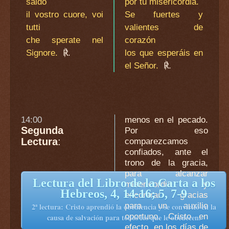
saldo
por tu misericordia.
il vostro cuore, voi
Se fuertes y
tutti
valientes de
che sperate nel
corazón
Signore.
℟.
los que esperáis en
el Señor.
℟.
14:00
menos en el pecado.
Segunda
Por eso
Lectura
:
comparezcamos
confiados, ante el
trono de la gracia,
para alcanzar
Lectura del Libro de la Carta a los
misericordia y
Hebreos, 4, 14-16; 5, 7-9
encontrar gracias
para un auxilio
2ª lectura: Cristo aprendió la obediencia y se convirtió en la
oportuno. Cristo en
causa de salvación para todos los que le obedecen.
efecto, en los días de