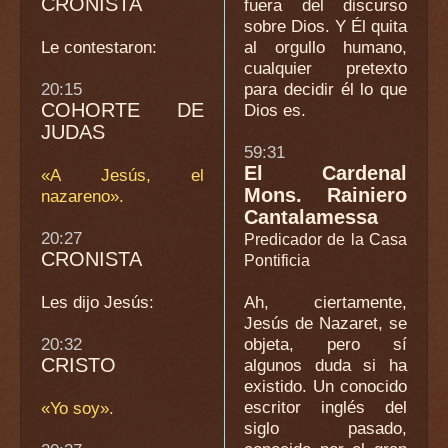
CRONISTA
fuera del discurso
sobre Dios. Y Él quita
Le contestaron:
al orgullo humano,
cualquier pretexto
20:15
para decidir él lo que
COHORTE DE
Dios es.
JUDAS
59:31
El Cardenal
«A Jesús, el
Mons. Rainiero
nazareno».
Cantalamessa
20:27
Predicador de la Casa
CRONISTA
Pontificia
Les dijo Jesús:
Ah, ciertamente,
Jesús de Nazaret, se
20:32
objeta, pero sí
CRISTO
algunos duda si ha
existido. Un conocido
escritor inglés del
«Yo soy».
siglo pasado,