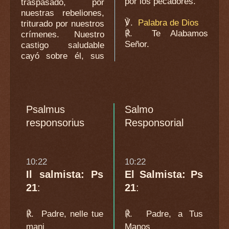
por los pecadores.
traspasado, por
nuestras rebeliones,
℣.
Palabra de Dios
triturado por nuestros
℟.
Te Alabamos
crímenes. Nuestro
Señor.
castigo saludable
cayó sobre él, sus
Psalmus
Salmo
responsorius
Responsorial
10:22
10:22
Il salmista: Ps
El Salmista: Ps
21
:
21
:
℟.
Padre, nelle tue
℟.
Padre, a Tus
mani
Manos