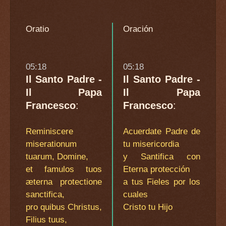
Oratio
Oración
05:18
05:18
Il Santo Padre -
Il Santo Padre -
Il Papa
Il Papa
Francesco
:
Francesco
:
Reminiscere
Acuerdate Padre de
miserationum
tu misericordia
tuarum, Domine,
y Santifica con
et famulos tuos
Eterna protección
æterna protectione
a tus Fieles por los
sanctifica,
cuales
pro quibus Christus,
Cristo tu Hijo
Filius tuus,