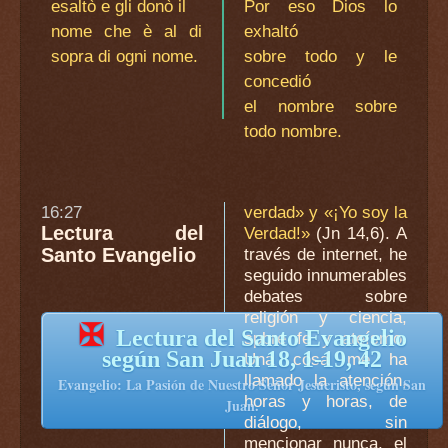
esaltò e gli donò il
Por eso Dios lo
nome che è al di
exhaltó
sopra di ogni nome.
sobre todo y le
concedió
el nombre sobre
todo nombre.
16:27
verdad» y «¡Yo soy la
Lectura del
Verdad!»
(Jn 14,6). A
Santo Evangelio
través de internet, he
seguido innumerables
debates sobre
religión y ciencia,
✠
Lectura del Santo Evangelio
spbre fe y ateísmo.
según San Juan 18, 1-19, 42
Una cosa me ha
llamado la atención,
Evangelio: La Pasión de Nuestro Señor Jesucristo, según San
horas y horas, de
Juan.
diálogo, sin
mencionar nunca, el