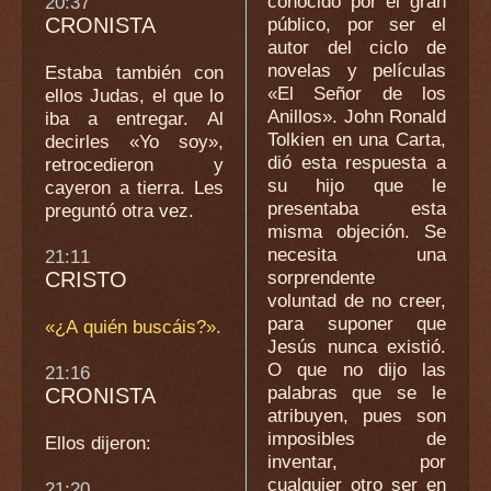
conocido por el gran
20:37
CRONISTA
público, por ser el
autor del ciclo de
novelas y películas
Estaba también con
«El Señor de los
ellos Judas, el que lo
Anillos». John Ronald
iba a entregar. Al
Tolkien en una Carta,
decirles «Yo soy»,
dió esta respuesta a
retrocedieron y
su hijo que le
cayeron a tierra. Les
presentaba esta
preguntó otra vez.
misma objeción. Se
necesita una
21:11
sorprendente
CRISTO
voluntad de no creer,
para suponer que
«¿A quién buscáis?».
Jesús nunca existió.
O que no dijo las
21:16
palabras que se le
CRONISTA
atribuyen, pues son
imposibles de
Ellos dijeron:
inventar, por
cualquier otro ser en
21:20