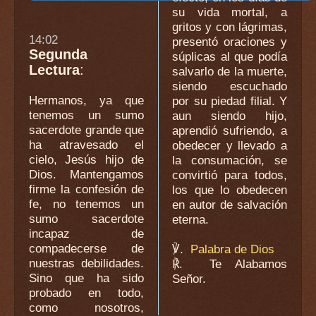
su vida mortal, a
gritos y con lágrimas,
14:02
presentó oraciones y
Segunda
súplicas al que podía
Lectura
:
salvarlo de la muerte,
siendo escuchado
Hermanos, ya que
por su piedad filial. Y
tenemos un sumo
aun siendo hijo,
sacerdote grande que
aprendió sufriendo, a
ha atravesado el
obedecer y llevado a
cielo, Jesús hijo de
la consumación, se
Dios. Mantengamos
convirtió para todos,
firme la confesión de
los que lo obedecen
fe, no tenemos un
en autor de salvación
sumo sacerdote
eterna.
incapaz de
compadecerse de
℣.
Palabra de Dios
nuestras debilidades.
℟.
Te Alabamos
Sino que ha sido
Señor.
probado en todo,
como nosotros,