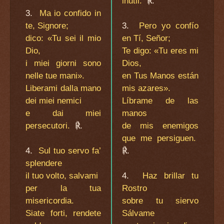
inutil.
℟.
3.
Ma io confido in
te, Signore;
3.
Pero yo confío
dico: «Tu sei il mio
en Tí, Señor;
Dio,
Te digo: «Tu eres mi
i miei giorni sono
Dios,
nelle tue mani».
en Tus Manos están
Liberami dalla mano
mis azares».
dei miei nemici
Líbrame de las
e dai miei
manos
persecutori.
℟.
de mis enemigos
que me persiguen.
4.
Sul tuo servo fa’
℟.
splendere
il tuo volto, salvami
4.
Haz brillar tu
per la tua
Rostro
misericordia.
sobre tu siervo
Siate forti, rendete
Sálvame