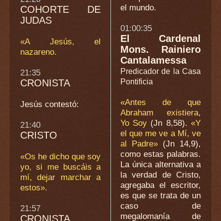
el mundo.
COHORTE DE
JUDAS
01:00:35
El Cardenal
«A Jesús, el
Mons. Rainiero
nazareno.
Cantalamessa
Predicador de la Casa
21:35
CRONISTA
Pontificia
«Antes de que
Jesús contestó:
Abraham existiera,
Yo Soy
(Jn 8,58).
«Y
21:40
el que me ve a Mí, ve
CRISTO
al Padre»
(Jn 14,9),
como estas palabras.
«Os he dicho que soy
La única alternativa a
yo, si me buscáis a
la verdad de Cristo,
mí, dejar marchar a
agregaba el escritor,
estos».
es que se trata de un
caso de
21:57
megalomanía de
CRONISTA