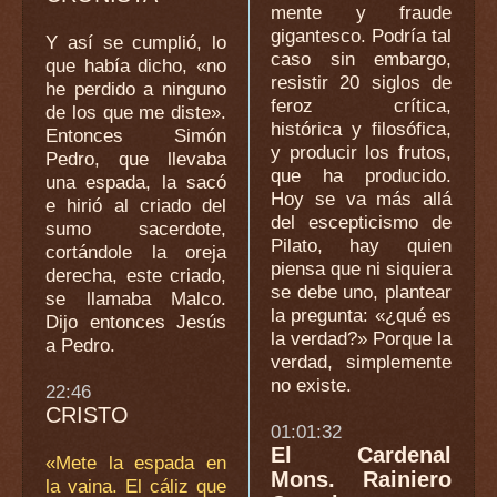
mente y fraude
gigantesco. Podría tal
Y así se cumplió, lo
caso sin embargo,
que había dicho, «no
resistir 20 siglos de
he perdido a ninguno
feroz crítica,
de los que me diste».
histórica y filosófica,
Entonces Simón
y producir los frutos,
Pedro, que llevaba
que ha producido.
una espada, la sacó
Hoy se va más allá
e hirió al criado del
del escepticismo de
sumo sacerdote,
Pilato, hay quien
cortándole la oreja
piensa que ni siquiera
derecha, este criado,
se debe uno, plantear
se llamaba Malco.
la pregunta: «¿qué es
Dijo entonces Jesús
la verdad?» Porque la
a Pedro.
verdad, simplemente
no existe.
22:46
CRISTO
01:01:32
El Cardenal
«Mete la espada en
Mons. Rainiero
la vaina. El cáliz que