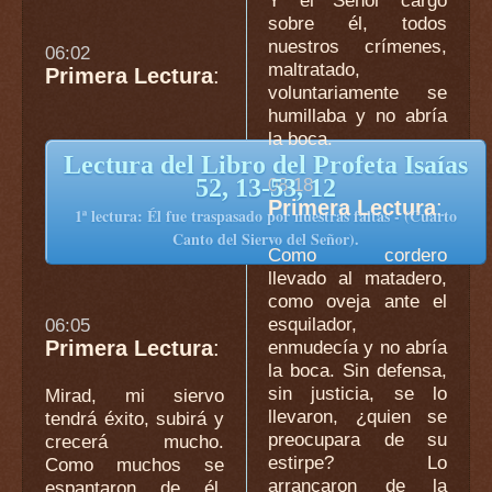
Y el Señor cargó
sobre él, todos
nuestros crímenes,
06:02
maltratado,
Primera Lectura
:
voluntariamente se
humillaba y no abría
la boca.
Lectura del Libro del Profeta Isaías
52, 13-53, 12
08:18
Primera Lectura
:
1ª lectura: Él fue traspasado por nuestras faltas - (Cuarto
Canto del Siervo del Señor).
Como cordero
llevado al matadero,
como oveja ante el
esquilador,
06:05
Primera Lectura
:
enmudecía y no abría
la boca. Sin defensa,
sin justicia, se lo
Mirad, mi siervo
llevaron, ¿quien se
tendrá éxito, subirá y
preocupara de su
crecerá mucho.
estirpe? Lo
Como muchos se
arrancaron de la
espantaron de él,