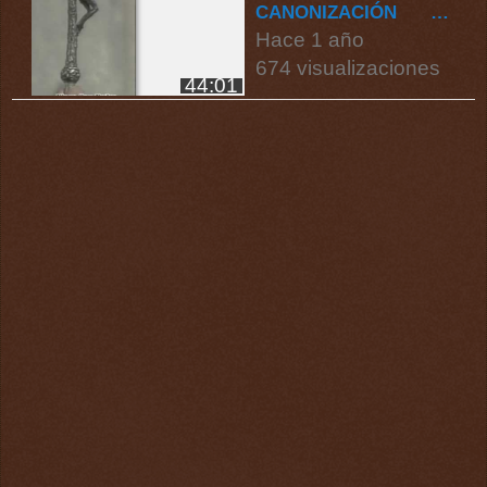
CANONIZACIÓN DE
SAN RAFAEL GUÍZAR
Hace 1 año
Y VALENCIA 1/4
674 visualizaciones
44:01