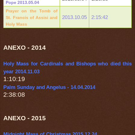
Pope 2013.05.04
Prayer on the Tomb of
2013.10.05
2:15:42
St. Francis of Assisi and
Holy Mass
ANEXO - 2014
Holy Mass for Cardinals and Bishops who died this
year 2014.11.03
1:10:19
Palm Sunday and Angelus - 14.04.2014
2:38:08
ANEXO - 2015
Midnight Mass of Christmas 2015.12.24