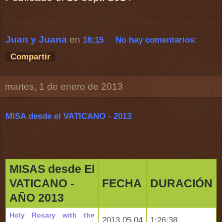
Juan y Juana
en
18:15
No hay comentarios:
Compartir
martes, 1 de enero de 2013
MISA desde el VATICANO - 2013
MISAS desde El
VATICANO -
FECHA
DURACIÓN
AÑO 2013
Holy Rosary with the
2013.05.04
1:26:38