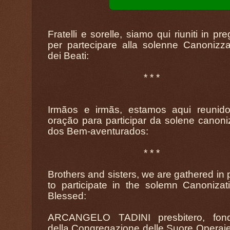
Fratelli e sorelle, siamo qui riuniti in pr
per partecipare alla solenne Canonizz
dei Beati:
* * *
Irmãos e irmãs, estamos aqui reunid
oração para participar da solene canon
dos Bem-aventurados:
* * *
Brothers and sisters, we are gathered in 
to participate in the solemn Canonizat
Blessed:
ARCANGELO TADINI presbitero, fond
della Congregazione delle Suore Operaie