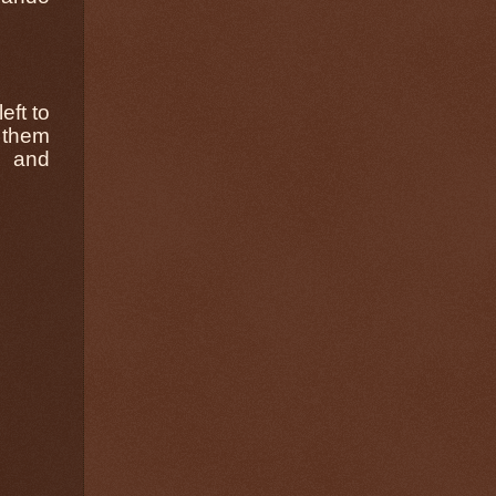
eft to
 them
y and