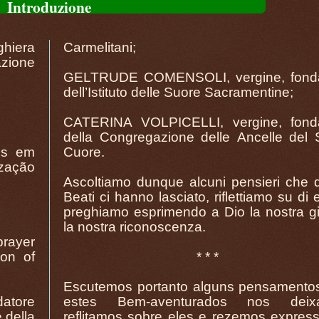
Introduzione
eghiera
Carmelitani;
azione
GELTRUDE COMENSOLI, vergine, fonda
dell’Istituto delle Suore Sacramentine;
CATERINA VOLPICELLI, vergine, fonda
della Congregazione delle Ancelle del 
os em
Cuore.
ização
Ascoltiamo dunque alcuni pensieri che q
Beati ci hanno lasciato, riflettiamo su di 
preghiamo esprimendo a Dio la nostra gi
la nostra riconoscenza.
prayer
ion of
* * *
Escutemos portanto alguns pensamento
atore
estes Bem-aventurados nos deixa
 della
reflitamos sobre eles e rezemos expres