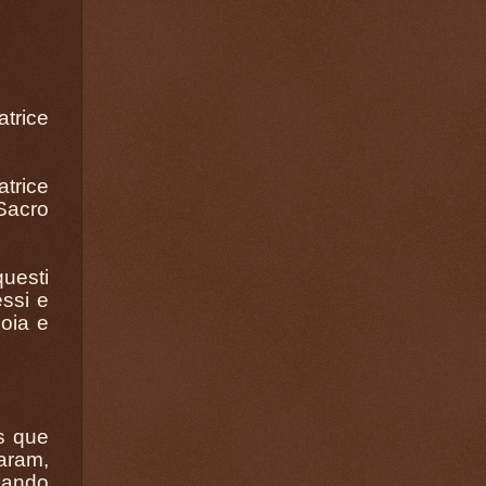
trice
trice
Sacro
uesti
essi e
oia e
s que
ram,
sando