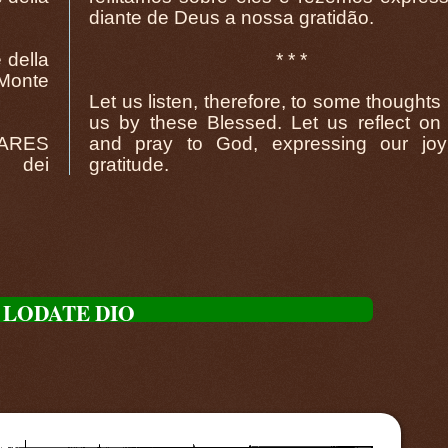
diante de Deus a nossa gratidão.
della
* * *
Monte
Let us listen, therefore, to some thoughts l
us by these Blessed. Let us reflect on
ARES
and pray to God, expressing our jo
e dei
gratitude.
LODATE DIO