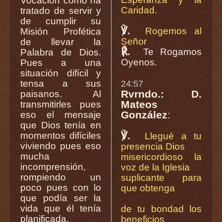
Vocación como ha
Caridad.
tratado de servir y
de cumplir su
℣.
Rogemos al
Misión Profética
Señor
de llevar la
℟.
Te Rogamos
Palabra de Dios.
Oyenos.
Pues a una
situación difícil y
tensa a sus
24:57
Rvrndo.: D.
paisanos. Al
Mateos
transmitirles pues
González
:
eso el mensaje
que Dios tenía en
℣.
momentos difíciles
Llegué a tu
viviendo pues eso
presencia Dios
mucha
misericordioso la
incomprensión,
voz de la Iglesia
rompiendo un
suplicante para
poco pues con lo
que obtenga
que podía ser la
vida que él tenía
de tu bondad los
planificada.
beneficios