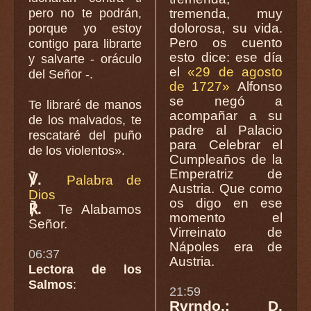
pero no te podrán,
tremenda, muy
dolorosa, su vida.
porque yo estoy
Pero os cuento
contigo para librarte
esto dice: ese día
y salvarte - oráculo
el
«29 de agosto
del Señor -.
de 1727»
Alfonso
se negó a
Te libraré de manos
acompañar a su
de los malvados, te
padre al Palacio
rescataré del puño
para Celebrar el
de los violentos».
Cumpleaños de la
Emperatriz de
℣.
Palabra de
Austria. Que como
Dios
os digo en ese
℟.
Te Alabamos
momento el
Señor.
Virreinato de
Nápoles era de
06:37
Austria.
Lectora de los
Salmos
:
21:59
Rvrndo.: D.