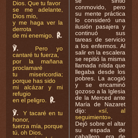
se sintió
Dios. Que tu favor
conmovido, pero
se me adelante,
su mente práctica
Dios mío,
lo consideró una
y me haga ver la
ilusión pasajera y
derrota
continuó sus
℟.
de mi enemigo.
tareas de servicio
a los enfermos. Al
℣.
Pero yo
salir en la escalera
cantaré tu fuerza,
se repitió la misma
por la mañana
llamada nítida que
proclamaré
llegaba desde los
tu misericordia;
pobres. La acogió
porque has sido
y se encaminó
mi alcázar y mi
gozoso a la Iglesia
refugio
de la Merced ante
℟.
en el peligro.
María de Nazaret
dijo:
«sí, al
℣.
Y tacaré en tu
seguimiento»
.
honor,
Dejó sobre el altar
fuerza mía, porque
su espada de
tú, oh Dios,
caballero, era de