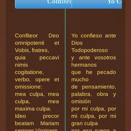
Confiteor Deo...
Yo Confi
Confiteor Deo
Yo confieso ante
omnipotenti et
Dios
Vobis, fratres,
Todopoderoso
quia peccavi
y ante vosotros
nimis
hermanos
cogitatione,
que he pecado
verbo, opere et
mucho
omissione:
de pensamiento,
mea culpa, mea
palabra, obra y
culpa, mea
omisión
maxima culpa.
por mi culpa, por
Ideo precor
mi culpa, por mi
beatam Mariam
gran culpa
semper Virginem,
por eso ruego a