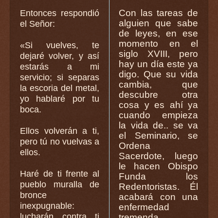
Con las tareas de
Entonces respondió
alguien que sabe
el Señor:
de leyes, en ese
momento en el
«Si vuelves, te
siglo XVIII, pero
dejaré volver, y así
hay un día este ya
estarás a mi
digo. Que su vida
servicio; si separas
cambia, que
la escoria del metal,
descubre otra
yo hablaré por tu
cosa y es ahí ya
boca.
cuando empieza
la vida de.. se va
Ellos volverán a ti,
el Seminario, se
pero tú no vuelvas a
Ordena
ellos.
Sacerdote, luego
le hacen Obispo
Haré de ti frente al
Funda los
pueblo muralla de
Redentoristas. Él
bronce
acabará con una
inexpugnable:
enfermedad
lucharán contra ti
tremenda,