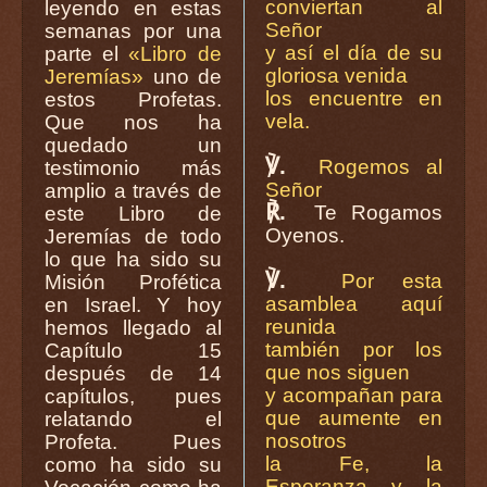
conviertan al
leyendo en estas
Señor
semanas por una
y así el día de su
parte el
«Libro de
gloriosa venida
Jeremías»
uno de
los encuentre en
estos Profetas.
vela.
Que nos ha
quedado un
℣.
Rogemos al
testimonio más
Señor
amplio a través de
℟.
Te Rogamos
este Libro de
Oyenos.
Jeremías de todo
lo que ha sido su
℣.
Por esta
Misión Profética
asamblea aquí
en Israel. Y hoy
reunida
hemos llegado al
también por los
Capítulo 15
que nos siguen
después de 14
y acompañan para
capítulos, pues
que aumente en
relatando el
nosotros
Profeta. Pues
la Fe, la
como ha sido su
Esperanza y la