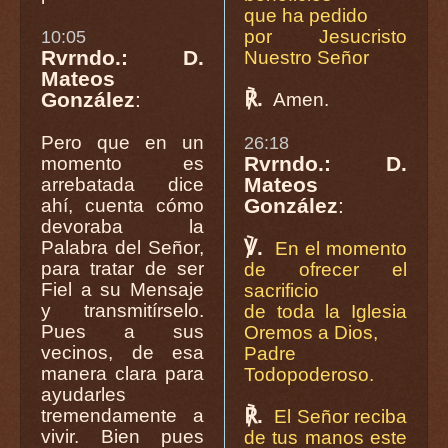
que ha pedido
por Jesucristo
10:05
Rvrndo.: D.
Nuestro Señor
Mateos
℟.
González
:
Amen.
Pero que en un
26:18
Rvrndo.: D.
momento es
Mateos
arrebatada dice
González
:
ahí, cuenta cómo
devoraba la
℣.
Palabra del Señor,
En el momento
para tratar de ser
de ofrecer el
Fiel a su Mensaje
sacrificio
y transmitírselo.
de toda la Iglesia
Pues a sus
Oremos a Dios,
vecinos, de esa
Padre
manera clara para
Todopoderoso.
ayudarles
℟.
tremendamente a
El Señor reciba
vivir. Bien pues
de tus manos este