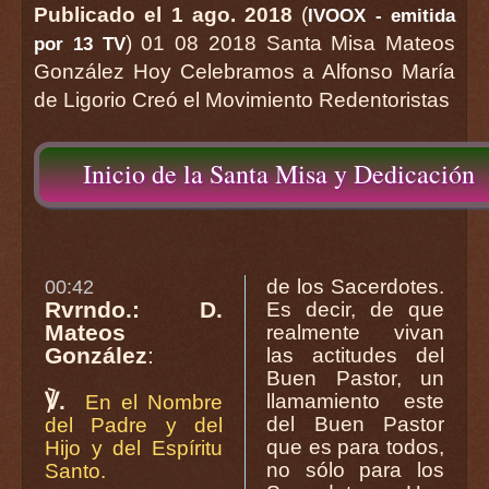
Publicado el 1 ago. 2018
(
IVOOX - emitida
) 01 08 2018 Santa Misa Mateos
por 13 TV
González Hoy Celebramos a Alfonso María
de Ligorio Creó el Movimiento Redentoristas
Inicio de la Santa Misa y Dedicación
de los Sacerdotes.
00:42
Rvrndo.: D.
Es decir, de que
Mateos
realmente vivan
González
:
las actitudes del
Buen Pastor, un
℣.
llamamiento este
En el Nombre
del Buen Pastor
del Padre y del
que es para todos,
Hijo y del Espíritu
no sólo para los
Santo.