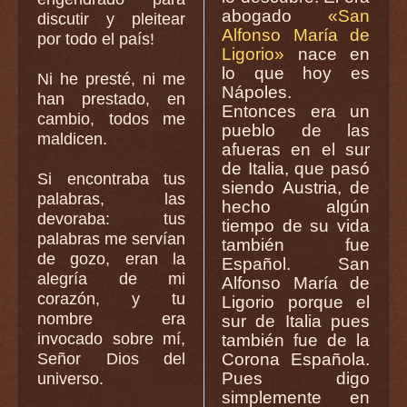
abogado
«San
discutir y pleitear
Alfonso María de
por todo el país!
Ligorio»
nace en
lo que hoy es
Ni he presté, ni me
Nápoles.
han prestado, en
Entonces era un
cambio, todos me
pueblo de las
maldicen.
afueras en el sur
de Italia, que pasó
Si encontraba tus
siendo Austria, de
palabras, las
hecho algún
devoraba: tus
tiempo de su vida
palabras me servían
también fue
de gozo, eran la
Español. San
alegría de mi
Alfonso María de
corazón, y tu
Ligorio porque el
nombre era
sur de Italia pues
invocado sobre mí,
también fue de la
Señor Dios del
Corona Española.
Pues digo
universo.
simplemente en