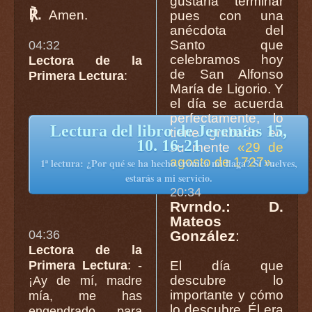
gustaría terminar
℟.
Amen.
pues con una
anécdota del
Santo que
04:32
celebramos hoy
Lectora de la
de San Alfonso
Primera Lectura
:
María de Ligorio. Y
el día se acuerda
perfectamente, lo
Lectura del libro de Jeremías 15,
tiene grabado en
10. 16-21
su mente
«29 de
agosto de 1727»
.
1ª lectura: ¿Por qué se ha hecho crónica mi llaga? Si vuelves,
estarás a mi servicio.
20:34
Rvrndo.: D.
Mateos
04:36
González
:
Lectora de la
Primera Lectura
: -
El día que
descubre lo
¡Ay de mí, madre
importante y cómo
mía, me has
lo descubre. Él era
engendrado para