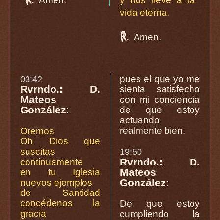
Amen.
y nos lleve a la
vida eterna.
℟.
Amen.
pues el que yo me
03:42
Rvrndo.: D.
sienta satisfecho
Mateos
con mi conciencia
González
:
de que estoy
actuando
realmente bien.
Oremos
Oh Dios que
suscitas
19:50
Rvrndo.: D.
continuamente
Mateos
en tu Iglesia
González
:
nuevos ejemplos
de Santidad
concédenos la
De que estoy
gracia
cumpliendo la