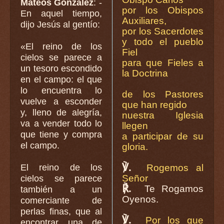
Mateos González
: -
por los Obispos
En aquel tiempo,
Auxiliares,
dijo Jesús al gentío:
por los Sacerdotes
y todo el pueblo
«El reino de los
Fiel
cielos se parece a
para que Fieles a
un tesoro escondido
la Doctrina
en el campo: el que
lo encuentra lo
de los Pastores
vuelve a esconder
que han regido
y, lleno de alegría,
nuestra Iglesia
va a vender todo lo
llegen
que tiene y compra
a participar de su
el campo.
gloria.
℣.
Rogemos al
El reino de los
Señor
cielos se parece
℟.
Te Rogamos
también a un
Oyenos.
comerciante de
perlas finas, que al
℣.
Por los que
encontrar una de