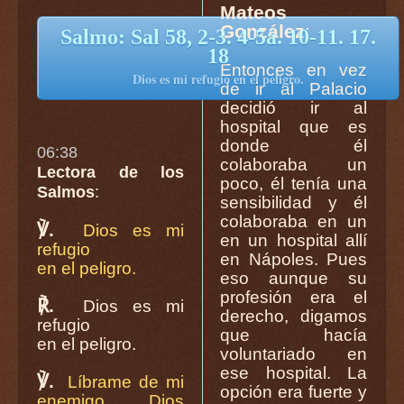
Mateos
González
:
Salmo: Sal 58, 2-3. 4-5a. 10-11. 17.
18
Entonces en vez
Dios es mi refugio en el peligro.
de ir al Palacio
decidió ir al
hospital que es
donde él
06:38
colaboraba un
Lectora de los
poco, él tenía una
Salmos
:
sensibilidad y él
colaboraba en un
℣.
Dios es mi
en un hospital allí
refugio
en Nápoles. Pues
en el peligro.
eso aunque su
profesión era el
℟.
Dios es mi
derecho, digamos
refugio
que hacía
en el peligro.
voluntariado en
ese hospital. La
℣.
Líbrame de mi
opción era fuerte y
enemigo, Dios