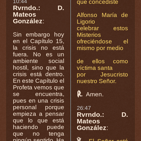
10:44
que concediste
Rvrndo.: D.
Mateos
Alfonso María de
González
:
Ligorio
celebrar estos
Sin embargo hoy
Misterios
en el Capítulo 15,
ofreciéndose el
la crisis no está
mismo por medio
fuera. No es un
ambiente social
de ellos como
hostil, sino que la
víctima santa
crisis está dentro.
por Jesucristo
En este Capítulo el
nuestro Señor.
Profeta vemos que
℟.
se encuentra,
Amen.
pues en una crisis
personal porque
26:47
empieza a pensar
Rvrndo.: D.
que lo que está
Mateos
haciendo puede
González
:
que no tenga
ningún sentido. Ha
℣.