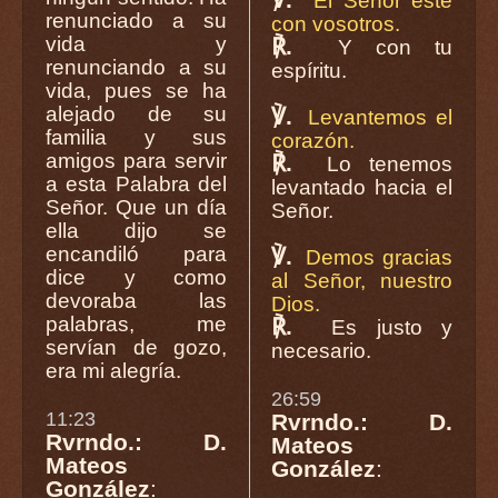
El Señor esté
renunciado a su
con vosotros.
vida y
℟.
Y con tu
renunciando a su
espíritu.
vida, pues se ha
alejado de su
℣.
Levantemos el
familia y sus
corazón.
amigos para servir
℟.
Lo tenemos
a esta Palabra del
levantado hacia el
Señor. Que un día
Señor.
ella dijo se
encandiló para
℣.
Demos gracias
dice y como
al Señor, nuestro
devoraba las
Dios.
palabras, me
℟.
Es justo y
servían de gozo,
necesario.
era mi alegría.
26:59
11:23
Rvrndo.: D.
Rvrndo.: D.
Mateos
Mateos
González
:
González
: