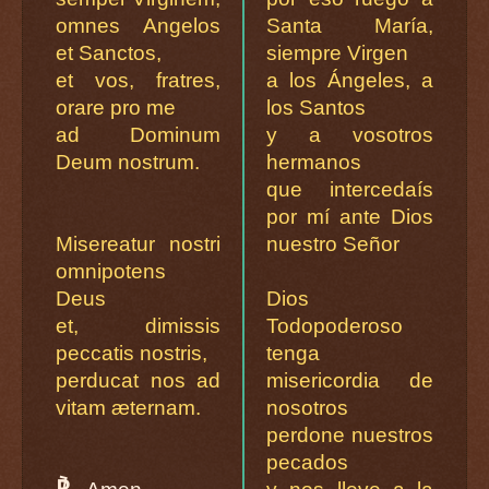
omnes Angelos
Santa María,
et Sanctos,
siempre Virgen
et vos, fratres,
a los Ángeles, a
orare pro me
los Santos
ad Dominum
y a vosotros
Deum nostrum.
hermanos
que intercedaís
por mí ante Dios
Misereatur nostri
nuestro Señor
omnipotens
Deus
Dios
et, dimissis
Todopoderoso
peccatis nostris,
tenga
perducat nos ad
misericordia de
vitam æternam.
nosotros
perdone nuestros
pecados
℟.