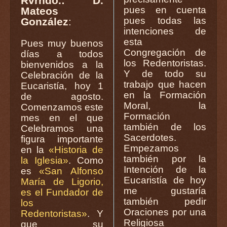
Rvrndo.: D.
pues en cuenta
Mateos
pues todas las
González
:
intenciones de
esta
Pues muy buenos
Congregación de
días a todos
los Redentoristas.
bienvenidos a la
Y de todo su
Celebración de la
trabajo que hacen
Eucaristía, hoy 1
en la Formación
de agosto.
Moral, la
Comenzamos este
Formación
mes en el que
también de los
Celebramos una
Sacerdotes.
figura importante
Empezamos
en la
«Historia de
también por la
la Iglesia»
. Como
Intención de la
es
«San Alfonso
Eucaristía de hoy
María de Ligorio,
me gustaría
es el Fundador de
también pedir
los
Oraciones por una
Redentoristas»
. Y
Religiosa
que su