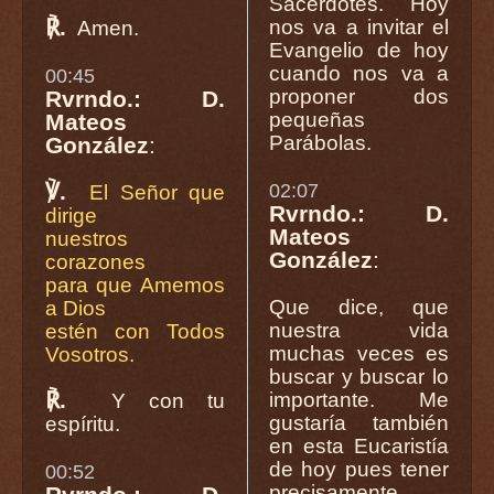
Sacerdotes. Hoy
℟.
nos va a invitar el
Amen.
Evangelio de hoy
cuando nos va a
00:45
proponer dos
Rvrndo.: D.
pequeñas
Mateos
Parábolas.
González
:
℣.
02:07
El Señor que
Rvrndo.: D.
dirige
Mateos
nuestros
González
:
corazones
para que Amemos
Que dice, que
a Dios
nuestra vida
estén con Todos
muchas veces es
Vosotros.
buscar y buscar lo
℟.
importante. Me
Y con tu
gustaría también
espíritu.
en esta Eucaristía
de hoy pues tener
00:52
precisamente