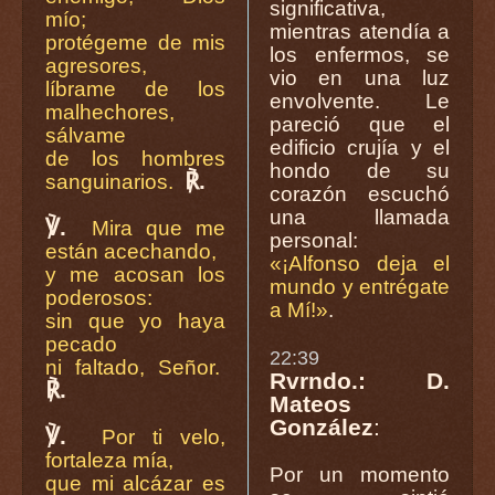
significativa,
mío;
mientras atendía a
protégeme de mis
los enfermos, se
agresores,
vio en una luz
líbrame de los
envolvente. Le
malhechores,
pareció que el
sálvame
edificio crujía y el
de los hombres
hondo de su
℟.
sanguinarios.
corazón escuchó
una llamada
℣.
Mira que me
personal:
están acechando,
«¡Alfonso deja el
y me acosan los
mundo y entrégate
poderosos:
a Mí!»
.
sin que yo haya
pecado
22:39
ni faltado, Señor.
Rvrndo.: D.
℟.
Mateos
González
:
℣.
Por ti velo,
fortaleza mía,
Por un momento
que mi alcázar es