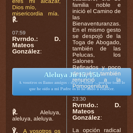
eres mi alcázar,
familia noble e
Dios mío,
inició el Camino de
misericordia mía.
las
℟.
Bienaventuranzas.
En el mismo gesto
07:59
se despojó de la
Rvrndo.: D.
Toga de Abogado,
Mateos
también de las
González
:
Pelucas, los
Salones
Refinados y poco
después también
Aleluya Jn 15, 15b
renunció a la
A vosotros os llamo amigos - dice el Señor -, porque todo lo
Primogenitura.
que he oído a mi Padre os lo he dado a conocer.
23:30
Rvrndo.: D.
Mateos
℟.
Aleluya,
González
:
aleluya, aleluya.
La opción radical
℣.
A vosotros os