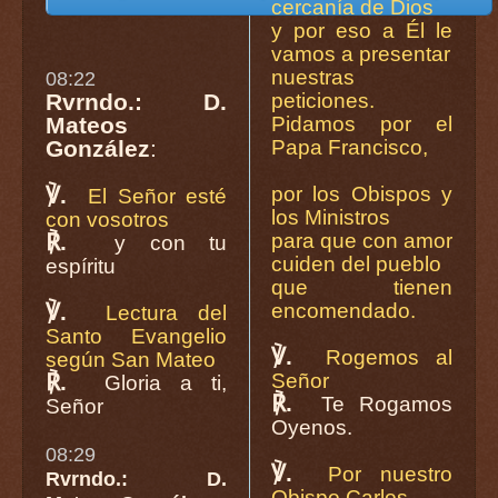
cercanía de Dios
y por eso a Él le
vamos a presentar
nuestras
08:22
peticiones.
Rvrndo.: D.
Pidamos por el
Mateos
Papa Francisco,
González
:
por los Obispos y
℣.
El Señor esté
los Ministros
con vosotros
para que con amor
℟.
y con tu
cuiden del pueblo
espíritu
que tienen
encomendado.
℣.
Lectura del
Santo Evangelio
℣.
Rogemos al
según San Mateo
Señor
℟.
Gloria a ti,
℟.
Te Rogamos
Señor
Oyenos.
08:29
℣.
Por nuestro
Rvrndo.: D.
Obispo Carlos