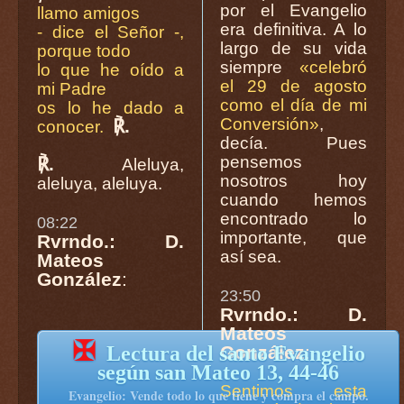
por el Evangelio
llamo amigos
era definitiva. A lo
- dice el Señor -,
largo de su vida
porque todo
siempre
«celebró
lo que he oído a
el 29 de agosto
mi Padre
como el día de mi
os lo he dado a
Conversión»
,
℟.
conocer.
decía. Pues
pensemos
℟.
Aleluya,
nosotros hoy
aleluya, aleluya.
cuando hemos
encontrado lo
08:22
importante, que
Rvrndo.: D.
así sea.
Mateos
González
:
23:50
Rvrndo.: D.
Mateos
✠
González
:
Lectura del santo Evangelio
según san Mateo 13, 44-46
Sentimos esta
Evangelio: Vende todo lo que tiene y compra el campo.