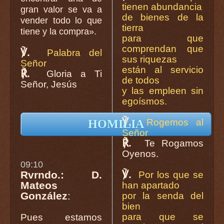
tienen abundancia
gran valor se va a
de bienes de la
vender todo lo que
tierra
tiene y la compra».
para que
comprendan que
℣.
Palabra del
sus riquezas
Señor
están al servicio
℟.
Gloria a Ti
de todos
Señor, Jesús
y las empleen sin
egoísmos.
℣.
Rogemos al
HOMILIA
Señor
℟.
Te Rogamos
Oyenos.
09:10
℣.
Rvrndo.: D.
Por los que se
Mateos
han apartado
González
:
por la senda del
bien
para que se
Pues estamos