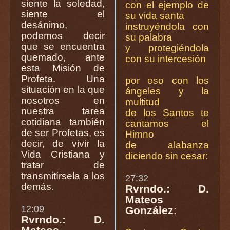
siente la soledad,
con el ejemplo de
siente el
su vida santa
desánimo,
instruyéndola con
podemos decir
su palabra
que se encuentra
y protegiéndola
quemado, ante
con su intercesión
esta Misión de
Profeta. Una
por eso con los
situación en la que
ángeles y la
nosotros en
multitud
nuestra tarea
de los Santos te
cotidiana también
cantamos el
de ser Profetas, es
Himno
decir, de vivir la
de alabanza
Vida Cristiana y
diciendo sin cesar:
tratar de
transmitírsela a los
27:32
demás.
Rvrndo.: D.
Mateos
12:09
González
:
Rvrndo.: D.