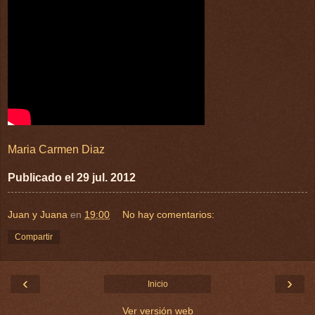
Maria Carmen Diaz
Publicado el 29 jul. 2012
Juan y Juana
en
19:00
No hay comentarios:
Compartir
‹
›
Inicio
Ver versión web