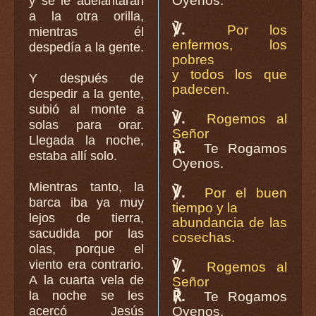
Oyenos.
y se le adelantaran
a la otra orilla,
℣.
Por los
mientras él
enfermos, los
despedía a la gente.
pobres
y todos los que
Y después de
padecen.
despedir a la gente,
subió al monte a
℣.
Rogemos al
solas para orar.
Señor
Llegada la noche,
℟.
Te Rogamos
estaba allí solo.
Oyenos.
Mientras tanto, la
℣.
Por el buen
barca iba ya muy
tiempo y la
lejos de tierra,
abundancia de las
sacudida por las
cosechas.
olas, porque el
viento era contrario.
℣.
Rogemos al
A la cuarta vela de
Señor
℟.
la noche se les
Te Rogamos
acercó Jesús
Oyenos.