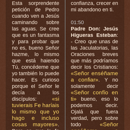
Esta sorprendente
confianza, crecer en
petición de Pedro
mi abandono en ti.
cuando ven a Jesús
caminando sobre
01:50
las aguas. Se cree
Padre Don: Jesús
que es un fantasma
Higueras Esteban
:
y para probar que
- Creo que unas de
no es, bueno Señor
las Jaculatorias, las
hazme, lo mismo
Oraciones breves
que está haiendo
que más podríamos
Tú, concédeme que
decir los Cristianos:
«Señor enséñame
yo también lo puede
a confiar»
hacer. Es curioso
. Y no
porque el Señor le
solamente decir
«Señor confío en
decía a los
«si
ti»
discípulos:
bueno, eso lo
tuvierais Fe haríais
podemos decir.
lo mismo que yo
Ojalá que fuera
hago e incluso
verdad, pero sobre
cosas mayores»
«Señor
.
todo