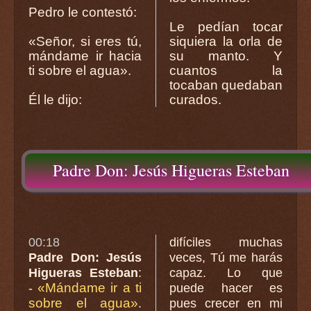
Pedro le contestó:
Le pedían tocar
«Señor, si eres tú,
siquiera la orla de
mándame ir hacia
su manto. Y
ti sobre el agua».
cuantos la
tocaban quedaban
Él le dijo:
curados.
Padre Don: Jesús Higueras Esteban
00:18
difíciles muchas
Padre Don: Jesús
veces, Tú me harás
Higueras Esteban
:
capaz. Lo que
«Mándame ir a ti
-
puede hacer es
sobre el agua»
.
pues crecer en mi