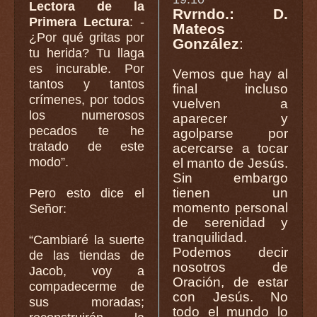
Lectora de la
Rvrndo.: D.
Primera Lectura
: -
Mateos
¿Por qué gritas por
González
:
tu herida? Tu llaga
es incurable. Por
Vemos que hay al
tantos y tantos
final incluso
crímenes, por todos
vuelven a
los numerosos
aparecer y
pecados te he
agolparse por
tratado de este
acercarse a tocar
modo”.
el manto de Jesús.
Sin embargo
tienen un
Pero esto dice el
momento personal
Señor:
de serenidad y
tranquilidad.
“Cambiaré la suerte
Podemos decir
de las tiendas de
nosotros de
Jacob, voy a
Oración, de estar
compadecerme de
con Jesús. No
sus moradas;
todo el mundo lo