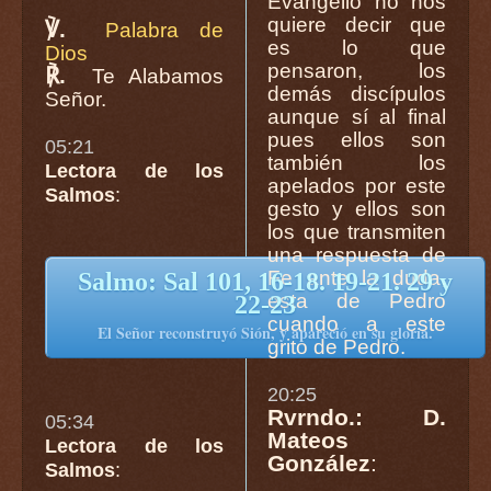
Evangelio no nos
quiere decir que
℣.
Palabra de
es lo que
Dios
pensaron, los
℟.
Te Alabamos
demás discípulos
Señor.
aunque sí al final
pues ellos son
05:21
también los
Lectora de los
apelados por este
Salmos
:
gesto y ellos son
los que transmiten
una respuesta de
Fe ante la duda,
Salmo: Sal 101, 16-18. 19-21. 29 y
esta de Pedro
22-23
cuando a este
El Señor reconstruyó Sión, y apareció en su gloria.
grito de Pedro.
20:25
Rvrndo.: D.
05:34
Mateos
Lectora de los
González
:
Salmos
: