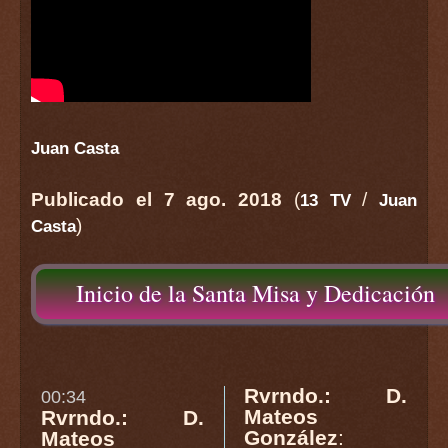
Juan Casta
Publicado el 7 ago. 2018
(
/
13 TV
Juan
)
Casta
Inicio de la Santa Misa y Dedicación
Rvrndo.: D.
00:34
Mateos
Rvrndo.: D.
González
:
Mateos