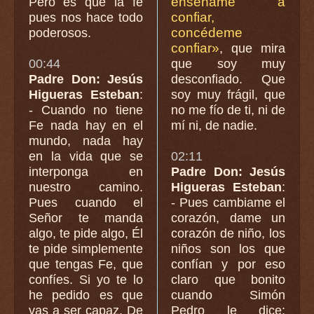
enséñame a
Pero es que la fe
confiar,
pues nos hace todo
concédeme
poderosos.
confiar»
, que mira
00:44
que soy muy
Padre Don: Jesús
desconfiado. Que
Higueras Esteban
:
soy muy frágil, que
- Cuando no tiene
no me fío de ti, ni de
Fe nada hay en el
mí ni, de nadie.
mundo, nada hay
en la vida que se
02:11
interponga en
Padre Don: Jesús
nuestro camino.
Higueras Esteban
:
Pues cuando el
- Pues cambiame el
Señor te manda
corazón, dame un
algo, te pide algo, Él
corazón de niño, los
te pide simplemente
niños son los que
que tengas Fe, que
confían y por eso
confíes. Si yo te lo
claro que bonito
he pedido es que
cuando Simón
vas a ser capaz. De
Pedro le dice: