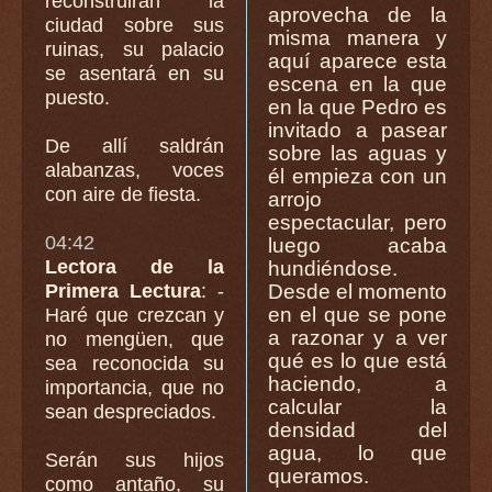
reconstruirán la
aprovecha de la
ciudad sobre sus
misma manera y
ruinas, su palacio
aquí aparece esta
se asentará en su
escena en la que
puesto.
en la que Pedro es
invitado a pasear
De allí saldrán
sobre las aguas y
alabanzas, voces
él empieza con un
con aire de fiesta.
arrojo
espectacular, pero
04:42
luego acaba
Lectora de la
hundiéndose.
Primera Lectura
: -
Desde el momento
en el que se pone
Haré que crezcan y
a razonar y a ver
no mengüen, que
qué es lo que está
sea reconocida su
haciendo, a
importancia, que no
calcular la
sean despreciados.
densidad del
agua, lo que
Serán sus hijos
queramos.
como antaño, su