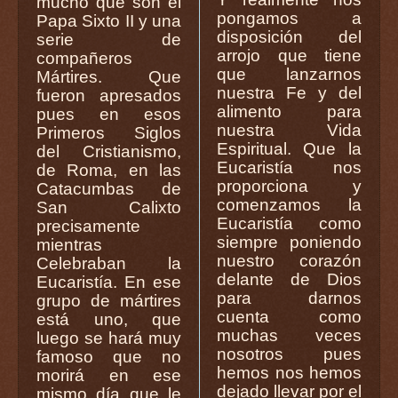
mucho que son el
pongamos a
Papa Sixto II y una
disposición del
serie de
arrojo que tiene
compañeros
que lanzarnos
Mártires. Que
nuestra Fe y del
fueron apresados
alimento para
pues en esos
nuestra Vida
Primeros Siglos
Espiritual. Que la
del Cristianismo,
Eucaristía nos
de Roma, en las
proporciona y
Catacumbas de
comenzamos la
San Calixto
Eucaristía como
precisamente
siempre poniendo
mientras
nuestro corazón
Celebraban la
delante de Dios
Eucaristía. En ese
para darnos
grupo de mártires
cuenta como
está uno, que
muchas veces
luego se hará muy
nosotros pues
famoso que no
hemos nos hemos
morirá en ese
dejado llevar por el
mismo día que le