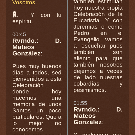
también estimulan
Vosotros.
hoy nuestra propia
Celebración de la
℟.
Y con tu
Eucaristía. Y con
espíritu.
Jeremías o como
Pedro en el
00:45
Evangelio vamos
Rvrndo.: D.
a escuchar pues
Mateos
también son
González
:
aliento para que
también nosotros
Pues muy buenos
dejemos a veces
días a todos, sed
de lado nuestras
bienvenidos a esta
cobardías y
Celebración
pesimismos.
donde hoy
hacemos una
01:55
memoria de unos
Rvrndo.: D.
Santos un poco
Mateos
particulares. Que a
González
:
lo mejor no
conocemos
Y realmente nos