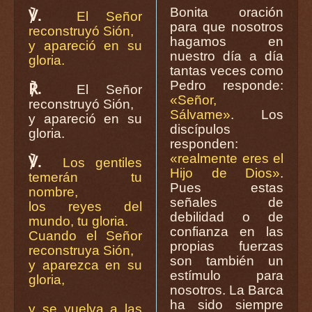
Bonita oración
℣.
El Señor
para que nosotros
reconstruyó Sión,
hagamos en
y apareció en su
nuestro día a día
gloria.
tantas veces como
Pedro responde:
℟.
El Señor
«Señor,
reconstruyó Sión,
Sálvame»
. Los
y apareció en su
discípulos
gloria.
responden:
«realmente eres el
℣.
Los gentiles
Hijo de Dios»
.
temerán tu
Pues estas
nombre,
señales de
los reyes del
debilidad o de
mundo, tu gloria.
confianza en las
Cuando el Señor
propias fuerzas
reconstruya Sión,
son también un
y aparezca en su
estímulo para
gloria,
nosotros. La Barca
ha sido siempre
y se vuelva a las