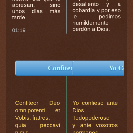
desaliento y la
apresan, sino
cobardía y por eso
unos días más
le pedimos
tarde.
humildemente
perdón a Dios.
01:19
Confiteor Deo...
Yo Confi
Confiteor Deo
Yo confieso ante
omnipotenti et
Dios
Vobis, fratres,
Todopoderoso
quia peccavi
y ante vosotros
nimis
hermanos