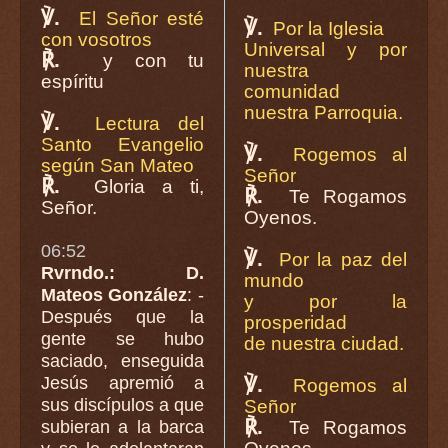
℣.
El Señor esté
℣.
Por la Iglesia
con vosotros
Universal y por
℟.
y con tu
nuestra
espíritu
comunidad
nuestra Parroquia.
℣.
Lectura del
Santo Evangelio
℣.
Rogemos al
según San Mateo
Señor
℟.
Gloria a ti,
℟.
Te Rogamos
Señor.
Oyenos.
06:52
℣.
Por la paz del
Rvrndo.: D.
mundo
Mateos González
: -
y por la
Después que la
prosperidad
gente se hubo
de nuestra ciudad.
saciado, enseguida
Jesús apremió a
℣.
Rogemos al
sus discípulos a que
Señor
℟.
subieran a la barca
Te Rogamos