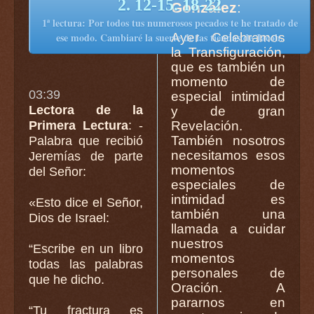
2. 12-15. 18-22
González
:
1ª lectura: Por todos tus numerosos pecados te he tratado de
Ayer Celebramos
ese modo. Cambiaré la suerte de las tiendas de Jacob.
la Transfiguración,
que es también un
momento de
03:39
especial intimidad
Lectora de la
y de gran
Primera Lectura
: -
Revelación.
También nosotros
Palabra que recibió
necesitamos esos
Jeremías de parte
momentos
del Señor:
especiales de
intimidad es
«Esto dice el Señor,
también una
Dios de Israel:
llamada a cuidar
nuestros
“Escribe en un libro
momentos
todas las palabras
personales de
que he dicho.
Oración. A
pararnos en
“Tu fractura es