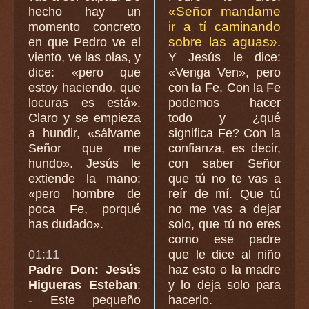
«Señor mandame
hecho hay un
ir a tí caminando
momento concreto
sobre las aguas»
en que Pedro ve el
.
viento, ve las olas, y
Y Jesús le dice:
dice: «pero que
«Venga Ven», pero
estoy haciendo, que
con la Fe. Con la Fe
locuras es está».
podemos hacer
Claro y se empieza
todo y ¿qué
a hundir, «sálvame
significa Fe? Con la
Señor que me
confianza, es decir,
hundo». Jesús le
con saber Señor
extiende la mano:
que tú no te vas a
«pero hombre de
reír de mí. Que tú
poca Fe, porqué
no me vas a dejar
has dudado».
solo, que tú no eres
como ese padre
01:11
que le dice al niño
Padre Don: Jesús
haz esto o la madre
Higueras Esteban
:
y lo deja solo para
- Este pequeño
hacerlo.