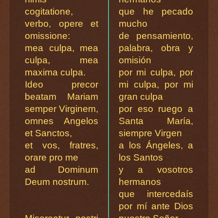
cogitatione,
que he pecado
verbo, opere et
mucho
omissione:
de pensamiento,
mea culpa, mea
palabra, obra y
culpa, mea
omisión
maxima culpa.
por mi culpa, por
Ideo precor
mi culpa, por mi
beatam Mariam
gran culpa
semper Virginem,
por eso ruego a
omnes Angelos
Santa María,
et Sanctos,
siempre Virgen
et vos, fratres,
a los Ángeles, a
orare pro me
los Santos
ad Dominum
y a vosotros
Deum nostrum.
hermanos
que intercedaís
por mí ante Dios