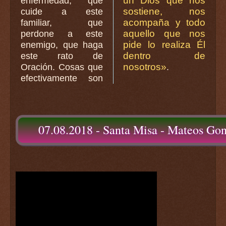
un Dios que nos
enfermedad, que
sostiene, nos
cuide a este
acompaña y todo
familiar, que
aquello que nos
perdone a este
pide lo realiza Él
enemigo, que haga
dentro de
este rato de
nosotros»
Oración. Cosas que
.
efectivamente son
07.08.2018 - Santa Misa - Mateos Go