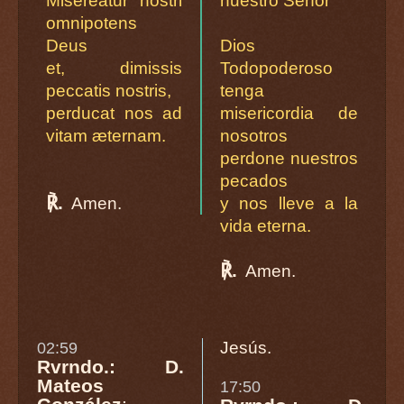
Misereatur nostri
nuestro Señor
omnipotens
Deus
Dios
et, dimissis
Todopoderoso
peccatis nostris,
tenga
perducat nos ad
misericordia de
vitam æternam.
nosotros
perdone nuestros
pecados
℟.
Amen.
y nos lleve a la
vida eterna.
℟.
Amen.
Jesús.
02:59
Rvrndo.: D.
Mateos
17:50