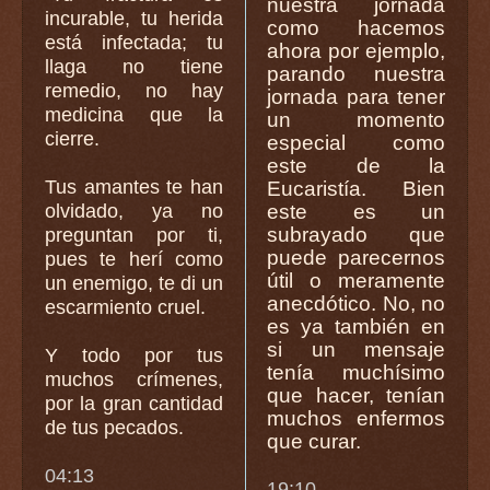
nuestra jornada
incurable, tu herida
como hacemos
está infectada; tu
ahora por ejemplo,
llaga no tiene
parando nuestra
remedio, no hay
jornada para tener
medicina que la
un momento
cierre.
especial como
este de la
Tus amantes te han
Eucaristía. Bien
olvidado, ya no
este es un
subrayado que
preguntan por ti,
puede parecernos
pues te herí como
útil o meramente
un enemigo, te di un
anecdótico. No, no
escarmiento cruel.
es ya también en
si un mensaje
Y todo por tus
tenía muchísimo
muchos crímenes,
que hacer, tenían
por la gran cantidad
muchos enfermos
de tus pecados.
que curar.
04:13
19:10