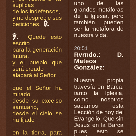
uno de las
súplicas
grandes metáforas
de los indefensos,
de la Iglesia, pero
y no desprecie sus
también pueden
℟.
peticiones.
ser la metáfora de
nuestra vida.
℣.
Quede esto
escrito
20:51
para la generación
Rvrndo.: D.
futura,
Mateos
y el pueblo que
González
:
será creado
alabará al Señor
Nuestra propia
travesía en Barca,
que el Señor ha
tanto la Iglesia,
mirado
como nosotros
desde su excelso
sacamos esta
santuario,
Lección de hoy del
desde el cielo se
Evangelio. Que sin
ha fijado
Jesús en la Barca
pues esto se
en la tierra, para