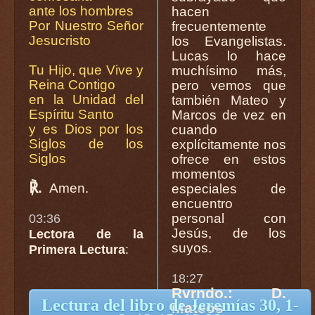
ante los hombres
hacen
Por Nuestro Señor
frecuentemente
Jesucristo
los Evangelistas.
Lucas lo hace
Tu Hijo, que Vive y
muchísimo más,
Reina Contigo
pero vemos que
en la Unidad del
también Mateo y
Espíritu Santo
Marcos de vez en
y es Dios por los
cuando
Siglos de los
explícitamente nos
Siglos
ofrece en estos
momentos
℟.
Amen.
especiales de
encuentro
personal con
03:36
Jesús, de los
Lectora de la
suyos.
Primera Lectura
:
18:27
Rvrndo.: D.
Lectura del libro de Jeremías 30, 1-
Mateos