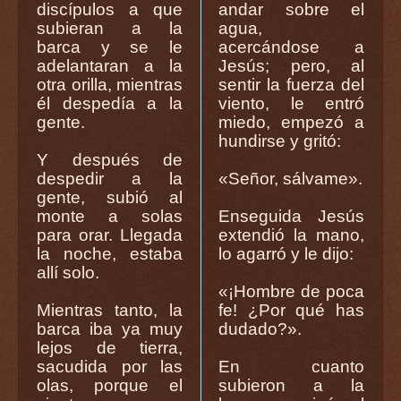
discípulos a que
andar sobre el
subieran a la
agua,
barca y se le
acercándose a
adelantaran a la
Jesús; pero, al
otra orilla, mientras
sentir la fuerza del
él despedía a la
viento, le entró
gente.
miedo, empezó a
hundirse y gritó:
Y después de
despedir a la
«Señor, sálvame».
gente, subió al
monte a solas
Enseguida Jesús
para orar. Llegada
extendió la mano,
la noche, estaba
lo agarró y le dijo:
allí solo.
«¡Hombre de poca
Mientras tanto, la
fe! ¿Por qué has
barca iba ya muy
dudado?».
lejos de tierra,
sacudida por las
En cuanto
olas, porque el
subieron a la