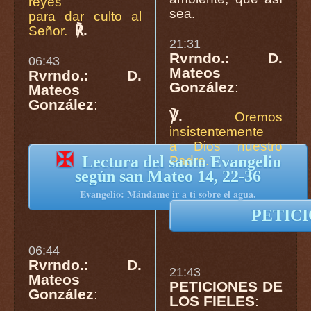
reyes
sea.
para dar culto al
℟.
Señor.
21:31
Rvrndo.: D.
06:43
Mateos
Rvrndo.: D.
González
:
Mateos
González
:
℣.
Oremos
insistentemente
a Dios nuestro
✠
Lectura del santo Evangelio
Padre.
según san Mateo 14, 22-36
Evangelio: Mándame ir a ti sobre el agua.
PETIC
06:44
Rvrndo.: D.
21:43
Mateos
PETICIONES DE
González
:
LOS FIELES
: