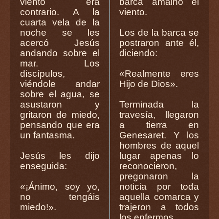
viento era
barca amainó el
contrario. A la
viento.
cuarta vela de la
noche se les
Los de la barca se
acercó Jesús
postraron ante él,
andando sobre el
diciendo:
mar. Los
discípulos,
«Realmente eres
viéndole andar
Hijo de Dios».
sobre el agua, se
asustaron y
Terminada la
gritaron de miedo,
travesía, llegaron
pensando que era
a tierra en
un fantasma.
Genesaret. Y los
hombres de aquel
Jesús les dijo
lugar apenas lo
enseguida:
reconocieron,
pregonaron la
«¡Ánimo, soy yo,
noticia por toda
no tengáis
aquella comarca y
miedo!».
trajeron a todos
los enfermos.