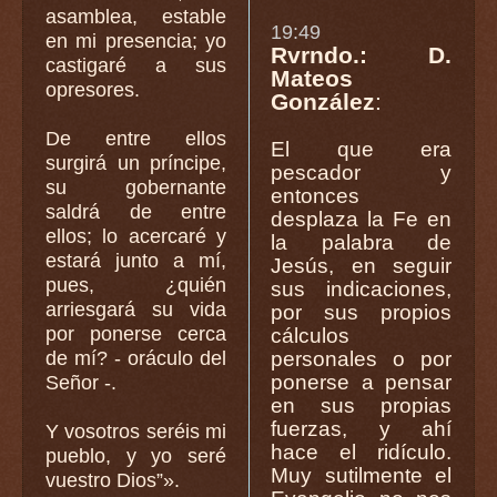
asamblea, estable
19:49
en mi presencia; yo
Rvrndo.: D.
castigaré a sus
Mateos
opresores.
González
:
De entre ellos
El que era
surgirá un príncipe,
pescador y
su gobernante
entonces
saldrá de entre
desplaza la Fe en
ellos; lo acercaré y
la palabra de
estará junto a mí,
Jesús, en seguir
pues, ¿quién
sus indicaciones,
arriesgará su vida
por sus propios
por ponerse cerca
cálculos
de mí? - oráculo del
personales o por
ponerse a pensar
Señor -.
en sus propias
fuerzas, y ahí
Y vosotros seréis mi
hace el ridículo.
pueblo, y yo seré
Muy sutilmente el
vuestro Dios”».