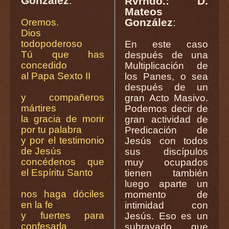
González
:
Rvrndo.: D.
Mateos
González
:
Oremos.
Dios
todopoderoso
En este caso
Tú que has
después de una
concedido
Multiplicación de
al Papa Sexto II
los Panes, o sea
después de un
y compañeros
gran Acto Masivo.
mártires
Podemos decir de
la gracia de morir
gran actividad de
por tu palabra
Predicación de
y por el testimonio
Jesús con todos
de Jesús
sus discípulos
concédenos que
muy ocupados
el Espíritu Santo
tienen también
luego aparte un
nos haga dóciles
momento de
en la fe
intimidad con
y fuertes para
Jesús. Eso es un
confesarla
subrayado que