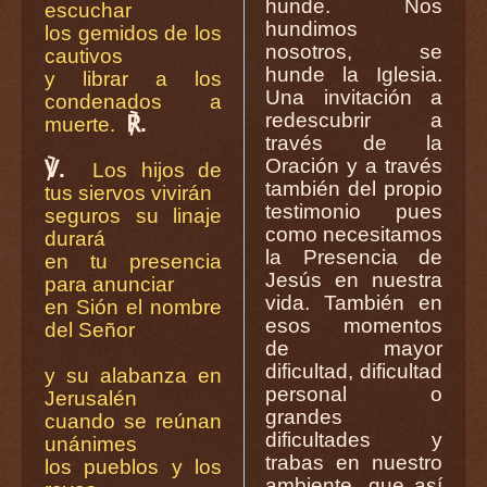
hunde. Nos
escuchar
hundimos
los gemidos de los
nosotros, se
cautivos
hunde la Iglesia.
y librar a los
Una invitación a
condenados a
redescubrir a
℟.
muerte.
través de la
Oración y a través
℣.
Los hijos de
también del propio
tus siervos vivirán
testimonio pues
seguros su linaje
como necesitamos
durará
la Presencia de
en tu presencia
Jesús en nuestra
para anunciar
vida. También en
en Sión el nombre
esos momentos
del Señor
de mayor
dificultad, dificultad
y su alabanza en
personal o
Jerusalén
grandes
cuando se reúnan
dificultades y
unánimes
trabas en nuestro
los pueblos y los
ambiente, que así