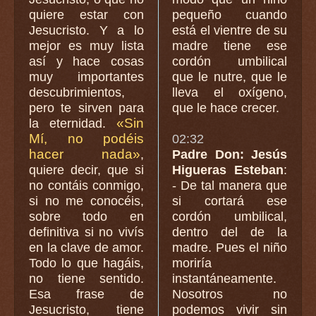
quiere estar con
pequeño cuando
Jesucristo. Y a lo
está el vientre de su
mejor es muy lista
madre tiene ese
así y hace cosas
cordón umbilical
muy importantes
que le nutre, que le
descubrimientos,
lleva el oxígeno,
pero te sirven para
que le hace crecer.
«Sin
la eternidad.
Mí, no podéis
02:32
hacer nada»
,
Padre Don: Jesús
quiere decir, que si
Higueras Esteban
:
no contáis conmigo,
- De tal manera que
si no me conocéis,
si cortará ese
sobre todo en
cordón umbilical,
definitiva si no vivís
dentro del de la
en la clave de amor.
madre. Pues el niño
Todo lo que hagáis,
moriría
no tiene sentido.
instantáneamente.
Esa frase de
Nosotros no
Jesucristo, tiene
podemos vivir sin