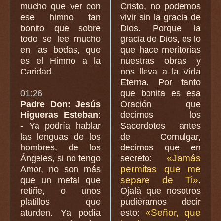
mucho que ver con
Cristo, no podemos
ese himno tan
vivir sin la gracia de
bonito que sobre
Dios. Porque la
todo se lee mucho
gracia de Dios, es lo
en las bodas, que
que hace meritorias
es el Himno a la
nuestras obras y
Caridad.
nos lleva a la Vida
Eterna. Por tanto
01:26
que bonita es esa
Padre Don: Jesús
Oración que
Higueras Esteban
:
decimos los
- Ya podría hablar
Sacerdotes antes
las lenguas de los
de Comulgar,
hombres, de los
decimos que en
«Jamás
Ángeles, si no tengo
secreto:
permitas que me
Amor, no son más
separe de Ti»
que un metal que
.
retiñe, o unos
Ojalá que nosotros
platillos que
pudiéramos decir
«Señor, que
aturden. Ya podía
esto: