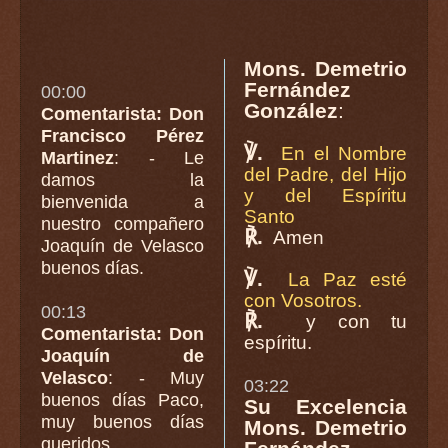
Mons. Demetrio
Fernández
00:00
González
:
Comentarista: Don
Francisco Pérez
℣.
En el Nombre
Martinez
: - Le
del Padre, del Hijo
damos la
y del Espíritu
bienvenida a
Santo
nuestro compañero
℟.
Amen
Joaquín de Velasco
buenos días.
℣.
La Paz esté
con Vosotros.
00:13
℟.
y con tu
Comentarista: Don
espíritu.
Joaquín de
Velasco
: - Muy
03:22
buenos días Paco,
Su Excelencia
muy buenos días
Mons. Demetrio
queridos