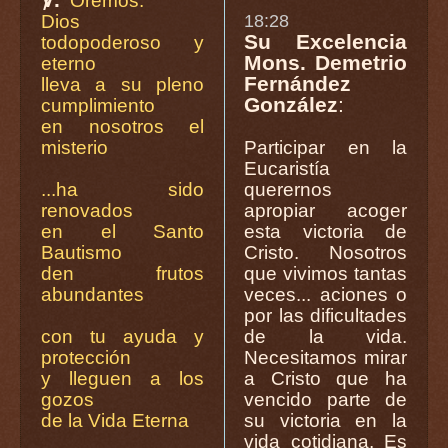
Oremos.
Dios
18:28
Su Excelencia
todopoderoso y
Mons. Demetrio
eterno
Fernández
lleva a su pleno
González
:
cumplimiento
en nosotros el
misterio
Participar en la
Eucaristía
...ha sido
querernos
renovados
apropiar acoger
en el Santo
esta victoria de
Bautismo
Cristo. Nosotros
den frutos
que vivimos tantas
abundantes
veces... aciones o
por las dificultades
con tu ayuda y
de la vida.
protección
Necesitamos mirar
y lleguen a los
a Cristo que ha
gozos
vencido parte de
de la Vida Eterna
su victoria en la
vida cotidiana. Es