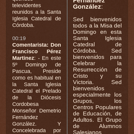
Fernández
televidentes
González
:
reunidos a la Santa
Iglesia Catedral de
Sed bienvenidos
Córdoba.
todos a la Misa del
Domingo en esta
Santa Iglesia
00:19
Catedral de
Comentarista: Don
Córdoba. Sed
Francisco Pérez
bienvenidos para
Martinez
: - En este
Celebrar la
5º Domingo de
Resurrección de
Pascua, Preside
Cristo y su
como es habitual en
Victoria. Sed
la Santa Iglesia
bienvenidos
Catedral el Prelado
especialmente los
de la Diócesis
Grupos, los
Cordobesa
Centros Populares
Monseñor Demetrio
de Educación, de
Fernández
Adultos. El Grupo
González. Y
de Alumnos
Concelebrada por
Salesianos