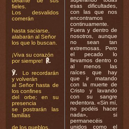
delante de sus
esas dificultades,
fieles.
con las que nos
Los desvalidos
encontramos
comerán
continuamente.
Fuera y dentro de
hasta saciarse,
nosotros, aunque
alabarán al Señor
no sean tan
los que lo buscan.
extremosas. Pero
el pecado lo
¡Viva su corazón
℟.
llevamos dentro o
por siempre!
al menos las
℣.
raíces que hay
Lo recordarán
que ir matando
y volverán
con la muerte de
al Señor hasta de
Cristo y lavando
los confines
con su sangre
del orbe; en su
redentora. «Sin mí,
presencia
no podéis hacer
se postrarán las
nada», si
familias
permanecéis
unidos como el
de los pueblos.