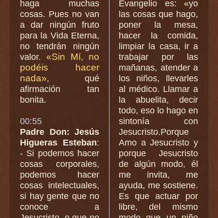
haga muchas
Evangelio es: «yo
cosas. Pues no van
las cosas que hago,
a dar ningún fruto
poner la mesa,
para la Vida Eterna,
hacer la comida,
no tendrán ningún
limpiar la casa, ir a
«Sin Mí, no
valor.
trabajar por las
podéis hacer
mañanas, atender a
nada»
, qué
los niños, llevarles
afirmación tan
al médico. Llamar a
bonita.
la abuelita, decir
todo, eso lo hago en
00:55
sintonía con
Padre Don: Jesús
Jesucristo.Porque
Higueras Esteban
:
Amo a Jesucristo y
- Si podemos hacer
porque Jesucristo
cosas corporales,
de algún modo, él
podemos hacer
me invita, me
cosas intelectuales,
ayuda, me sostiene.
si hay gente que no
Es que actuar por
conoce a
libre, del mismo
Jesucristo, o que no
modo que un niño