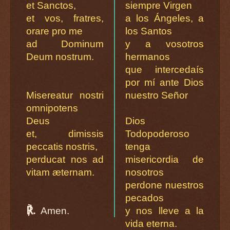
et Sanctos,
siempre Virgen
et vos, fratres,
a los Ángeles, a
orare pro me
los Santos
ad Dominum
y a vosotros
Deum nostrum.
hermanos
que intercedaís
por mí ante Dios
Misereatur nostri
nuestro Señor
omnipotens
Deus
Dios
et, dimissis
Todopoderoso
peccatis nostris,
tenga
perducat nos ad
misericordia de
vitam æternam.
nosotros
perdone nuestros
pecados
℟.
Amen.
y nos lleve a la
vida eterna.