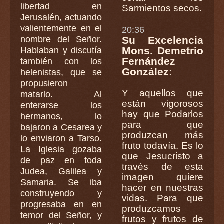
libertad en
Sarmientos secos.
Jerusalén, actuando
valientemente en el
20:36
nombre del Señor.
Su Excelencia
Mons. Demetrio
Hablaban y discutía
Fernández
también con los
González
:
helenistas, que se
propusieron
Y aquellos que
matarlo. Al
están vigorosos
enterarse los
hay que Podarlos
hermanos, lo
para que
bajaron a Cesarea y
produzcan más
lo enviaron a Tarso.
fruto todavía. Es lo
La Iglesia gozaba
que Jesucristo a
de paz en toda
través de esta
Judea, Galilea y
imagen quiere
Samaria. Se iba
hacer en nuestras
construyendo y
vidas. Para que
progresaba en en
produzcamos
temor del Señor, y
frutos y frutos de