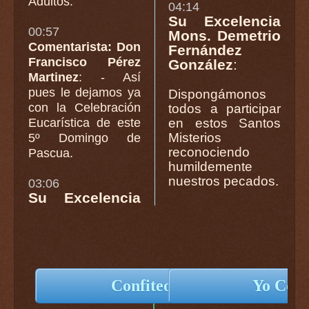
Adultos.
04:14
Su Excelencia
00:57
Mons. Demetrio
Comentarista: Don
Fernández
Francisco Pérez
González
:
Martinez
: - Así
pues le dejamos ya
Dispongámonos
con la Celebración
todos a participar
Eucarística de este
en estos Santos
Misterios
5º Domingo de
reconociendo
Pascua.
humildemente
nuestros pecados.
03:06
Su Excelencia
Confiteor Deo...
Yo Confi