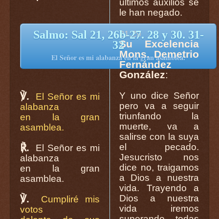
últimos auxilios se
le han negado.
Salmo: Sal 21, 26b-27. 28 y 30. 31-
21:29
Su Excelencia
32
Mons. Demetrio
El Señor es mi alabanza en la gran asamblea.
Fernández
González
:
℣.
Y uno dice Señor
El Señor es mi
pero va a seguir
alabanza
triunfando la
en la gran
muerte, va a
asamblea.
salirse con la suya
℟.
el pecado.
El Señor es mi
Jesucristo nos
alabanza
dice no, traigamos
en la gran
a Dios a nuestra
asamblea.
vida. Trayendo a
℣.
Dios a nuestra
Cumpliré mis
vida iremos
votos
superando todas