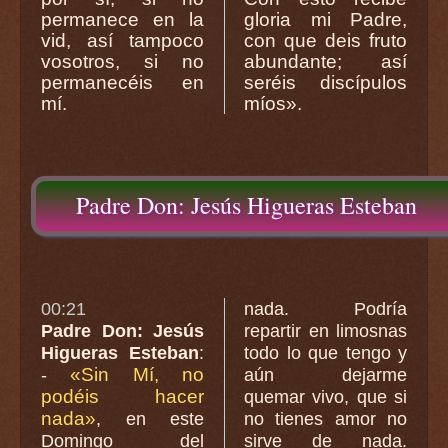
permanece en la
gloria mi Padre,
vid, así tampoco
con que deis fruto
vosotros, si no
abundante; así
permanecéis en
seréis discípulos
mí.
míos».
Padre Don: Jesús Higueras Esteban
00:21
nada. Podría
Padre Don: Jesús
repartir en limosnas
Higueras Esteban
:
todo lo que tengo y
«Sin Mí, no
-
aún dejarme
podéis hacer
quemar vivo, que si
nada»
, en este
no tienes amor no
Domingo del
sirve de nada.