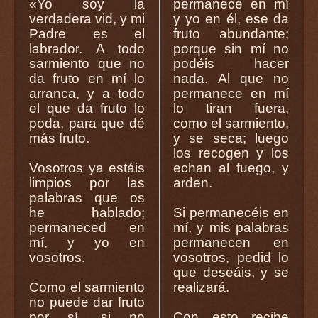
«Yo soy la
permanece en mí
verdadera vid, y mi
y yo en él, ese da
Padre es el
fruto abundante;
labrador. A todo
porque sin mí no
sarmiento que no
podéis hacer
da fruto en mí lo
nada. Al que no
arranca, y a todo
permanece en mí
el que da fruto lo
lo tiran fuera,
poda, para que dé
como el sarmiento,
más fruto.
y se seca; luego
los recogen y los
Vosotros ya estáis
echan al fuego, y
limpios por las
arden.
palabras que os
he hablado;
Si permanecéis en
permaneced en
mí, y mis palabras
mí, y yo en
permanecen en
vosotros.
vosotros, pedid lo
que deseáis, y se
Como el sarmiento
realizará.
no puede dar fruto
por sí, si no
Con esto recibe