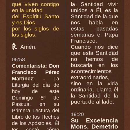
qué viven contigo
la Santidad vivir
en la unidad
unidos a Él, es la
del Espíritu Santo
Santidad de la que
y es Dios
nos habla en
por los siglos de
estas pasadas
los siglos.
semanas el Papa
Francisco.
℟.
Amén.
Cuando nos dice
que esta Santidad
no hemos de
06:58
buscarla en los
Comentarista: Don
acontecimientos
Francisco Pérez
extraordinarios,
Martinez
: - La
sino en la vida
Liturgia del día de
ordinaria. Llama él
hoy de este
la Santidad de la
Domingo 5º de
puerta de al lado.
Pascua, en su
Primera Lectura del
19:20
Libro de los Hechos
Su Excelencia
de los Apóstoles. Él
Mons. Demetrio
les contó cómo