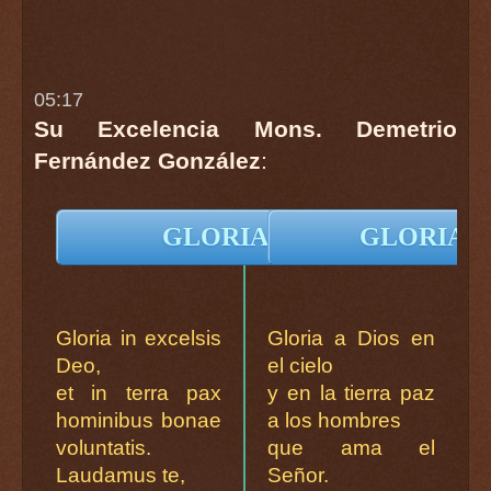
05:17
Su Excelencia Mons. Demetrio
Fernández González
:
GLORIA en Latín
GLORIA en
Gloria in excelsis
Gloria a Dios en
Deo,
el cielo
et in terra pax
y en la tierra paz
hominibus bonae
a los hombres
voluntatis.
que ama el
Laudamus te,
Señor.