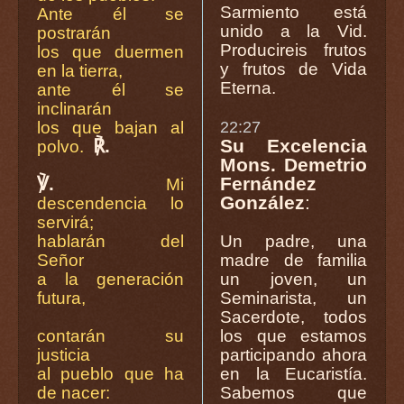
Sarmiento está
Ante él se
unido a la Vid.
postrarán
Producireis frutos
los que duermen
y frutos de Vida
en la tierra,
Eterna.
ante él se
inclinarán
los que bajan al
22:27
℟.
Su Excelencia
polvo.
Mons. Demetrio
℣.
Fernández
Mi
González
:
descendencia lo
servirá;
hablarán del
Un padre, una
Señor
madre de familia
a la generación
un joven, un
futura,
Seminarista, un
Sacerdote, todos
contarán su
los que estamos
justicia
participando ahora
al pueblo que ha
en la Eucaristía.
de nacer:
Sabemos que