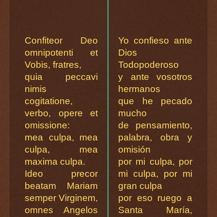
Confiteor Deo
Yo confieso ante
omnipotenti et
Dios
Vobis, fratres,
Todopoderoso
quia peccavi
y ante vosotros
nimis
hermanos
cogitatione,
que he pecado
verbo, opere et
mucho
omissione:
de pensamiento,
mea culpa, mea
palabra, obra y
culpa, mea
omisión
maxima culpa.
por mi culpa, por
Ideo precor
mi culpa, por mi
beatam Mariam
gran culpa
semper Virginem,
por eso ruego a
omnes Angelos
Santa María,