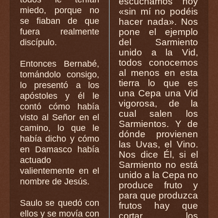
escuchamos hoy
miedo, porque no
«sin mí no podéis
se fiaban de que
hacer nada». Nos
fuera realmente
pone el ejemplo
del Sarmiento
discípulo.
unido a la Vid,
todos conocemos
Entonces Bernabé,
al menos en esta
tomándolo consigo,
tierra lo que es
lo presentó a los
una Cepa una Vid
apóstoles y él le
vigorosa, de la
contó cómo había
cual salen los
visto al Señor en el
Sarmientos. Y de
camino, lo que le
dónde provienen
había dicho y cómo
las Uvas, el Vino.
en Damasco había
Nos dice Él, si el
actuado
Sarmiento no está
valientemente en el
unido a la Cepa no
nombre de Jesús.
produce fruto y
para que produzca
Saulo se quedó con
frutos hay que
ellos y se movía con
cortar los