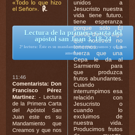
«Todo lo que hizo
unidos a
℟.
el Señor».
Jesucristo nuestra
vida tiene futuro,
tiene esperanza
porque sólo Él
Lectura de la primera carta del
puede darnos algo
apóstol san Juan 3, 18-24
que nosotros no
2ª lectura: Éste es su mandamiento: que creamos y que nos
tenemos. La
amemos.
fuerza que una
Cepa le da al
Sarmiento para
que produzca
11:46
frutos abundantes.
Comentarista: Don
Cuando
Francisco Pérez
interrumpimos esa
Martinez
: - Lectura
relación con
Jesucristo o
de la Primera Carta
cuando lo
del Apóstol San
excluimos de
Juan este es su
nuestra vida.
Mandamiento que
Producimos frutos
Creamos y que nos