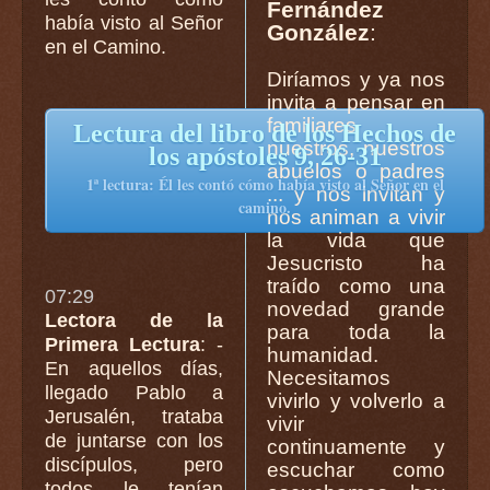
Fernández
había visto al Señor
González
:
en el Camino.
Diríamos y ya nos
invita a pensar en
familiares
Lectura del libro de los Hechos de
nuestros, nuestros
los apóstoles 9, 26-31
abuelos o padres
1ª lectura: Él les contó cómo había visto al Señor en el
... y nos invitan y
camino.
nos animan a vivir
la vida que
Jesucristo ha
traído como una
07:29
novedad grande
Lectora de la
para toda la
Primera Lectura
: -
humanidad.
En aquellos días,
Necesitamos
llegado Pablo a
vivirlo y volverlo a
Jerusalén, trataba
vivir
de juntarse con los
continuamente y
discípulos, pero
escuchar como
todos le tenían