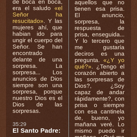
de boca en boca,
aquellos que no
era el saludo
«el
tienen esa prisa.
Señor ha
El anuncio,
resucitado»
. Y las
sorpresa, la
mujeres ahí, que
respuesta de
habian ido para
prisa, enseguida...
ungir el cuerpo del
Y lo tercero que
Señor. Se han
me gustaría
encontrado
deciros es una
delante de una
pregunta.
«¿Y yo
sorpresa. La
qué?»
. ¿Tengo el
sorpresa... Los
corazón abierto a
anuncios de Dios
las sorpresas de
siempre son una
Dios?, ¿Soy
sorpresa, porque
capaz de andar
nuestro Dios es el
rápidamente?, con
Dios de las
prisa o siempre
sorpresas.
con esa cantinela
de, bueno, yo
35:29
mañana veré. Lo
El Santo Padre:
mismo puedo ir