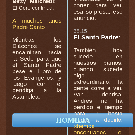
Betty Marchetti
: -
correr para ver,
El Coro continua:
esa sorpresa, ese
anuncio.
A muchos años
Padre Santo
38:15
El Santo Padre:
Mientras los
Diáconos se
También hoy
encaminan hacia
sucede en
la Sede para que
nuestros barrios,
el Santo Padre
cuando sucede
bese el Libro de
algo
los Evangelios, y
extraordinario, la
luego con el
gente corre a ver.
bendiga a la
Van deprisa.
Asamblea.
Andrés no ha
perdido el tiempo
para ir hasta
HOMILIA
Pedro, a decirle:
«hemos
encontrados el