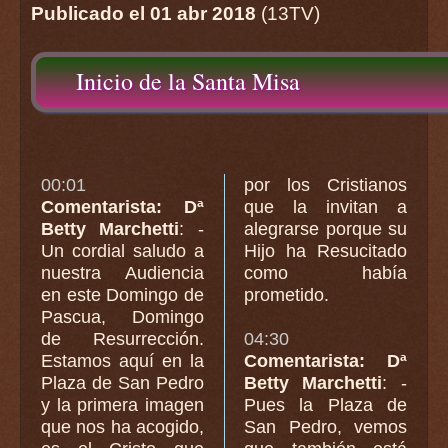
Publicado el 01 abr 2018
(13TV)
Inicio de la Santa Misa
00:01
por los Cristianos
Comentarista: Dª
que la invitan a
Betty Marchetti
: -
alegrarse porque su
Un cordial saludo a
Hijo ha Resucitado
nuestra Audiencia
como había
en este Domingo de
prometido.
Pascua, Domingo
de Resurrección.
04:30
Estamos aquí en la
Comentarista: Dª
Plaza de San Pedro
Betty Marchetti
: -
y la primera imagen
Pues la Plaza de
que nos ha acogido,
San Pedro, vemos