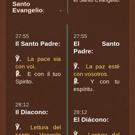
Santo
Evangelio
: -
27:55
27:55
Il Santo Padre:
El Santo
Padre:
℣.
La pace sia
℣.
con voi.
La paz esté
℟.
E con il tuo
con vosotros.
℟.
Spirito.
Y con tu
espíritu.
28:12
Il Diacono:
28:12
El Diácono:
℣.
Lettura del
℣.
santo Vangelo
Lectura del