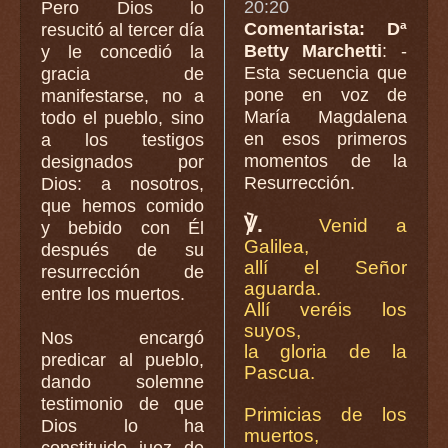
20:20
Pero Dios lo
Comentarista: Dª
resucitó al tercer día
Betty Marchetti
: -
y le concedió la
Esta secuencia que
gracia de
pone en voz de
manifestarse, no a
María Magdalena
todo el pueblo, sino
en esos primeros
a los testigos
momentos de la
designados por
Resurrección.
Dios: a nosotros,
que hemos comido
℣.
Venid a
y bebido con Él
Galilea,
después de su
allí el Señor
resurrección de
aguarda.
entre los muertos.
Allí veréis los
suyos,
Nos encargó
la gloria de la
predicar al pueblo,
Pascua.
dando solemne
testimonio de que
Primicias de los
Dios lo ha
muertos,
constituido juez de