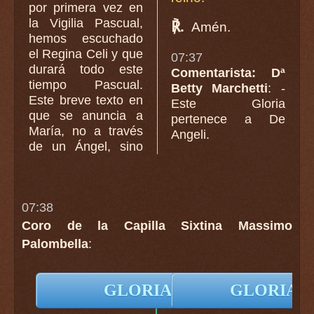
por primera vez en
la Vigilia Pascual,
℟.
Amén.
hemos escuchado
el Regina Celi y que
07:37
durará todo este
Comentarista: Dª
tiempo Pascual.
Betty Marchetti
: -
Este breve texto en
Este Gloria
que se anuncia a
pertenece a De
María, no a través
Angeli.
de un Ángel, sino
07:38
Coro de la Capilla Sixtina Massimo
Palombella
:
GLORIA en Latín
GLORIA en