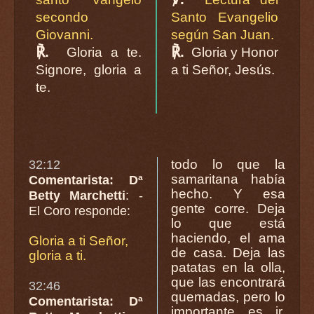
secondo
Santo Evangelio
Giovanni.
según San Juan.
℟.
℟.
Gloria a te.
Gloria y Honor
Signore, gloria a
a ti Señor, Jesús.
te.
todo lo que la
32:12
samaritana había
Comentarista: Dª
hecho. Y esa
Betty Marchetti
: -
gente corre. Deja
El Coro responde:
lo que está
haciendo, el ama
Gloria a ti Señor,
de casa. Deja las
gloria a ti.
patatas en la olla,
que las encontrará
32:46
quemadas, pero lo
Comentarista: Dª
importante es ir,