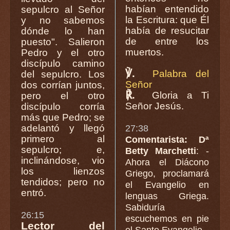
habían entendido
sepulcro al Señor
la Escritura: que Él
y no sabemos
había de resucitar
dónde lo han
de entre los
puesto". Salieron
muertos.
Pedro y el otro
discípulo camino
℣.
Palabra del
del sepulcro. Los
Señor
dos corrían juntos,
℟.
Gloria a Ti
pero el otro
Señor Jesús.
discípulo corría
más que Pedro; se
adelantó y llegó
27:38
primero al
Comentarista: Dª
sepulcro; e,
Betty Marchetti
: -
inclinándose, vio
Ahora el Diácono
los lienzos
Griego, proclamará
tendidos; pero no
el Evangelio en
entró.
lenguas Griega.
Sabiduría
26:15
escuchemos en pie
Lector del
el Santo Evangelio.