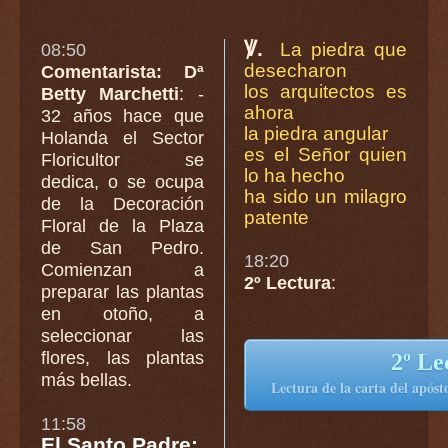
℣.
La piedra que
08:50
desecharon
Comentarista: Dª
los arquitectos es
Betty Marchetti
: -
ahora
32 años hace que
la piedra angular
Holanda el Sector
es el Señor quien
Floricultor se
lo ha hecho
dedica, o se ocupa
ha sido un milagro
de la Decoración
patente
Floral de la Plaza
de San Pedro.
18:20
Comienzan a
2º Lectura
:
preparar las plantas
en otoño, a
seleccionar las
flores, las plantas
2º Le
más bellas.
Lectura de la carta del apósto
11:58
El Santo Padre: