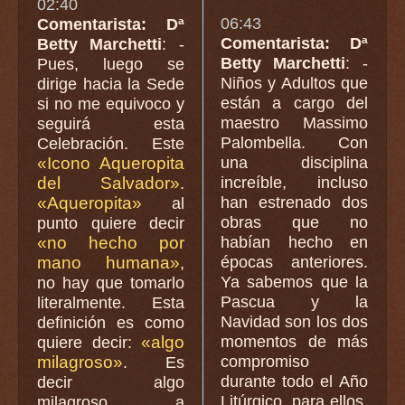
02:40
06:43
Comentarista: Dª
Comentarista: Dª
Betty Marchetti
: -
Betty Marchetti
: -
Pues, luego se
Niños y Adultos que
dirige hacia la Sede
están a cargo del
si no me equivoco y
maestro Massimo
seguirá esta
Palombella. Con
Celebración. Este
«Icono Aqueropita
una disciplina
del Salvador»
increíble, incluso
.
«Aqueropita»
han estrenado dos
al
obras que no
punto quiere decir
«no hecho por
habían hecho en
mano humana»
épocas anteriores.
,
Ya sabemos que la
no hay que tomarlo
Pascua y la
literalmente. Esta
Navidad son los dos
definición es como
«algo
momentos de más
quiere decir:
milagroso»
compromiso
. Es
durante todo el Año
decir algo
Litúrgico, para ellos.
milagroso, a