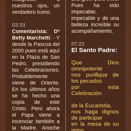
Pues ha sido
nuestros ojos, un
impecable,
verdadero icono.
impecable y de una
belleza increíble su
03:33
acompañamiento.
Comentarista: Dª
Betty Marchetti
: - Y
07:22
desde la Pascua del
El Santo Padre:
2000 pues está aquí
en la Plaza de San
Que Dios
Pedro, presidiendo
omnipotente
las Celebraciones.
nos purifique de
Probablemente
los pecados
viene de Oriente.
por esta
En los últimos años
Celebración
se ha hecho una
copia de este
de la Eucaristía,
Cristo. Pero ahora
nos haga dignos
el Papa viene a
de participar
incenciar también a
en la mesa de su
la Madre. Anoche
reino.