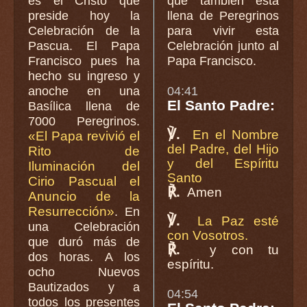
es el Cristo que
que también está
preside hoy la
llena de Peregrinos
Celebración de la
para vivir esta
Pascua. El Papa
Celebración junto al
Francisco pues ha
Papa Francisco.
hecho su ingreso y
anoche en una
04:41
El Santo Padre:
Basílica llena de
7000 Peregrinos.
℣.
En el Nombre
«El Papa revivió el
del Padre, del Hijo
Rito de
y del Espíritu
Iluminación del
Santo
Cirio Pascual el
℟.
Amen
Anuncio de la
Resurrección»
. En
℣.
La Paz esté
una Celebración
con Vosotros.
que duró más de
℟.
y con tu
dos horas. A los
espíritu.
ocho Nuevos
Bautizados y a
04:54
todos los presentes