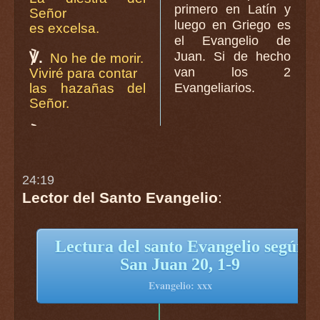
primero en Latín y
Señor
luego en Griego es
es excelsa.
el Evangelio de
℣.
Juan. Si de hecho
No he de morir.
van los 2
Viviré para contar
las hazañas del
Evangeliarios.
Señor.
24:19
Lector del Santo Evangelio
:
Lectura del santo Evangelio según
San Juan 20, 1-9
Evangelio: xxx