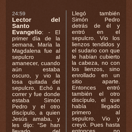
Llegó también
24:59
Lector del
Simón Pedro
Santo
detrás de él y
Evangelio
entró en el
: - El
sepulcro. Vio los
primer día de la
lienzos tendidos y
semana, María la
el sudario con que
Magdalena fue al
le habían cubierto
sepulcro al
la cabeza, no con
amanecer, cuando
los lienzos, sino
aún estaba
enrollado en un
oscuro, y vio la
sitio aparte.
losa quitada del
Entonces entró
sepulcro. Echó a
también el otro
correr y fue donde
discípulo, el que
estaba Simón
había llegado
Pedro y el otro
primero al
discípulo, a quien
sepulcro. Vio y
Jesús amaba, y
creyó. Pues hasta
les dijo: "Se han
entonces no
llevado del