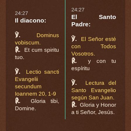
24:27
24:27
El Santo
Il diacono:
Padre:
℣.
Dominus
℣.
El Señor esté
vobiscum.
con Todos
℟.
Et cum spiritu
Vosotros.
tuo.
℟.
y con tu
espíritu
℣.
Lectio sancti
Evangelii
℣.
Lectura del
secundum
Santo Evangelio
Ioannem 20, 1-9
según San Juan.
℟.
Gloria tibi,
℟.
Gloria y Honor
Domine.
a ti Señor, Jesús.