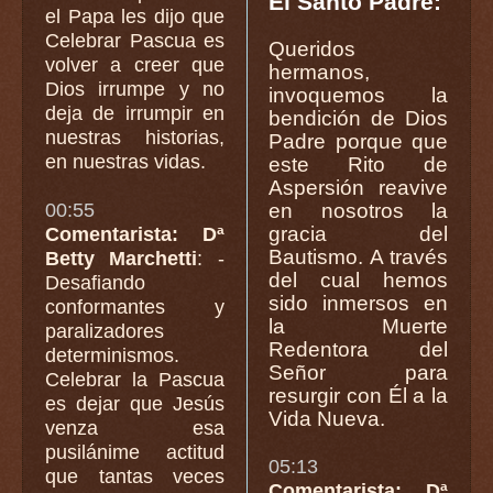
El Santo Padre:
el Papa les dijo que
Celebrar Pascua es
Queridos
volver a creer que
hermanos,
Dios irrumpe y no
invoquemos la
deja de irrumpir en
bendición de Dios
nuestras historias,
Padre porque que
en nuestras vidas.
este Rito de
Aspersión reavive
00:55
en nosotros la
gracia del
Comentarista: Dª
Bautismo. A través
Betty Marchetti
: -
del cual hemos
Desafiando
sido inmersos en
conformantes y
la Muerte
paralizadores
Redentora del
determinismos.
Señor para
Celebrar la Pascua
resurgir con Él a la
es dejar que Jesús
Vida Nueva.
venza esa
pusilánime actitud
05:13
que tantas veces
Comentarista: Dª