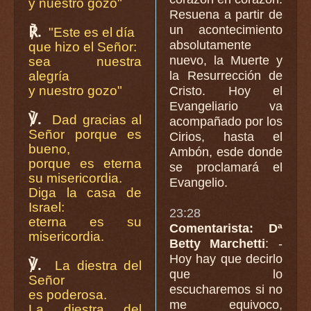
y nuestro gozo"
Resuena a partir de
un acontecimiento
℟.
"Este es el día
absolutamente
que hizo el Señor:
nuevo, la Muerte y
sea nuestra
alegría
la Resurrección de
y nuestro gozo"
Cristo. Hoy el
Evangeliario va
℣.
Dad gracias al
acompañado por los
Señor porque es
Cirios, hasta el
bueno,
Ambón, esde donde
porque es eterna
se proclamará el
su misericordia.
Evangelio.
Diga la casa de
Israel:
23:28
eterna es su
Comentarista: Dª
misericordia.
Betty Marchetti
: -
Hoy hay que decirlo
℣.
La diestra del
que lo
Señor
escucharemos si no
es poderosa.
me equivoco,
La diestra del