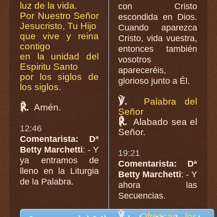
luz de la vida.
con Cristo
Por Nuestro Señor
escondida en Dios.
Jesucristo, Tu Hijo
Cuando aparezca
que vive y reina
Cristo, vida vuestra,
contigo
entonces también
en la unidad del
vosotros
Espiritu Santo
apareceréis,
por los siglos de
glorioso junto a Él.
los siglos.
℣.
Palabra del
℟.
Amén.
Señor
℟.
Alabado sea el
12:46
Señor.
Comentarista: Dª
Betty Marchetti
: - Y
19:21
ya entramos de
Comentarista: Dª
lleno en la Liturgia
Betty Marchetti
: - Y
de la Palabra.
ahora las
Secuencias.
℣.
Ofrezcan los