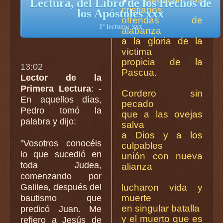
Lectura, del Libro de los Hechos de
cristianos
los Apóstoles xxx
ofrendas de
1ª lectura: xxx
alabanza
a la gloria de la
víctima
propicia de la
13:02
Pascua.
Lector de la
Primera Lectura
: -
Cordero sin
En aquellos días,
pecado
Pedro tomó la
que a las ovejas
palabra y dijo:
salva
a Dios y a los
"Vosotros conocéis
culpables
lo que sucedió en
unión con nueva
toda Judea,
alianza
comenzando por
Galilea, después del
lucharon vida y
muerte
bautismo que
en singular batalla
predicó Juan. Me
y el muerto que es
refiero a Jesús de