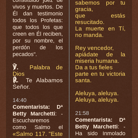
sabemos por tu
vivos y muertos. De
gracia,
Él dan testimonio
que estás
todos los Profetas:
resucitado.
que todos los que
La muerte en Tí,
creen en Él reciben,
no manda.
por su nombre, el
perdón de los
Rey vencedor,
pecados".
apiádate de la
miseria humana.
℣.
Palabra de
Da a tus fieles
Dios
parte en tu victoria
℟.
Te Alabamos
santa.
Señor.
Aleluya, aleluya.
Aleluya, aleluya.
14:40
Comentarista: Dª
21:58
Betty Marchetti
: -
Comentarista: Dª
Escucharemos
Betty Marchetti
: -
como Salmo el
Ha sido Inmolado
«Salmo 117. "Este