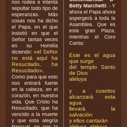
nos rodea e intenta
Betty Marchetti
: - Y
sepultar todo tipo de
ahora el Papa ahora
esperanzas. Más
aspergerá a toda la
cosas nos ha dicho
Asamblea. Que es
el Papa, en el que
esta gran Plaza,
insistió en que el
mientras el Coro
Señor tantas veces
Canta:
en su Homilía
«el Señor
diciendo:
Este es el agua
no está aquí ha
que surge
Resucitado, ha
del templo Santo
Resucitado»
.
de Dios
Como para que esto
aleluya
nos entrará fuerte
en la cabeza, en el
y a cuantos
corazón, en nuestra
alcanzará esta
vida. Que Cristo ha
agua
Resucitado, que ha
llevará la
vencido a la muerte
salvación
y que esta alegría
y ellos cantarán
aleluya, aleluya.
Pascual, no nos la