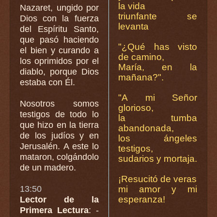
la vida
Nazaret, ungido por
triunfante se
Dios con la fuerza
levanta
del Espíritu Santo,
que pasó haciendo
"¿Qué has visto
el bien y curando a
de camino,
los oprimidos por el
María, en la
diablo, porque Dios
mañana?".
estaba con Él.
"A mi Señor
Nosotros somos
glorioso,
testigos de todo lo
la tumba
que hizo en la tierra
abandonada,
de los judíos y en
los ángeles
Jerusalén. A este lo
testigos,
mataron, colgándolo
sudarios y mortaja.
de un madero.
¡Resucitó de veras
13:50
mi amor y mi
esperanza!
Lector de la
Primera Lectura
: -