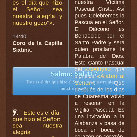
nuestra Víctima
es el día que hizo
Pascual, Cristo. Así
el Señor: sea
pues Celebremos la
nuestra alegría y
Pascua en el Señor.
nuestro gozo"»
.
El Diácono es
Bendecido por el
14:40
Santo Padre y será
Coro de la Capilla
quien proclame la
Sixtina
:
Palabra de Dios.
Este Canto Pascual
«Aleluya»
del
, que
Salmo: Sal 117
«Alabar al
significa
"Este es el día que hizo el Señor: sea nuestra alegría y
Señor»
. Que
nuestro gozo".
después de los días
de Cuaresma volvió
a resonar en la
Vigilia Pascual. Es
℣.
"Este es el día
una invitación a la
que hizo el Señor:
Alabanza y pasa de
sea nuestra
boca en boca, de
alegría
corazón en corazón.