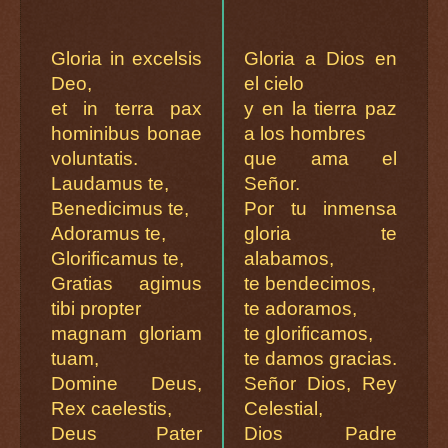
Gloria in excelsis
Gloria a Dios en
Deo,
el cielo
et in terra pax
y en la tierra paz
hominibus bonae
a los hombres
voluntatis.
que ama el
Laudamus te,
Señor.
Benedicimus te,
Por tu inmensa
Adoramus te,
gloria te
Glorificamus te,
alabamos,
Gratias agimus
te bendecimos,
tibi propter
te adoramos,
magnam gloriam
te glorificamos,
tuam,
te damos gracias.
Domine Deus,
Señor Dios, Rey
Rex caelestis,
Celestial,
Deus Pater
Dios Padre