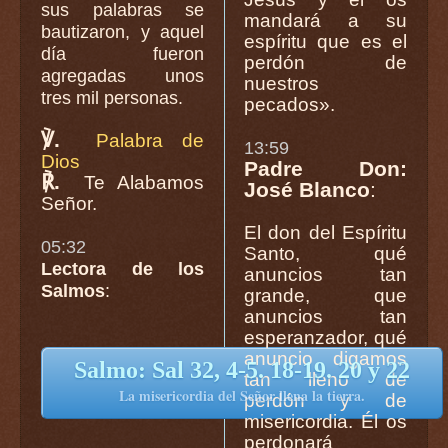
sus palabras se
mandará a su
bautizaron, y aquel
espíritu que es el
día fueron
perdón de
agregadas unos
nuestros
tres mil personas.
pecados».
℣.
Palabra de
13:59
Dios
Padre Don:
℟.
Te Alabamos
José Blanco
:
Señor.
El don del Espíritu
05:32
Santo, qué
Lectora de los
anuncios tan
Salmos
:
grande, que
anuncios tan
esperanzador, qué
anuncio digamos
Salmo: Sal 32, 4-5. 18-19. 20 y 22
tan lleno de
La misericordia del Señor llena la tierra.
perdón y de
misericordia. Él os
perdonará