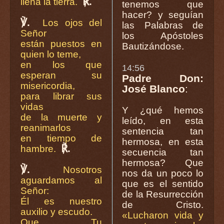
℟.
llena la tierra.
tenemos que
hacer? y seguían
℣.
Los ojos del
las Palabras de
Señor
los Apóstoles
están puestos en
Bautizándose.
quien lo teme,
en los que
14:56
esperan su
Padre Don:
misericordia,
José Blanco
:
para librar sus
vidas
Y ¿qué hemos
de la muerte y
leído, en esta
reanimarlos
sentencia tan
en tiempo de
hermosa, en esta
℟.
hambre.
secuencia tan
hermosa? Que
℣.
Nosotros
nos da un poco lo
aguardamos al
que es el sentido
Señor:
de la Resurrección
Él es nuestro
de Cristo.
auxilio y escudo.
«Lucharon vida y
Que Tu