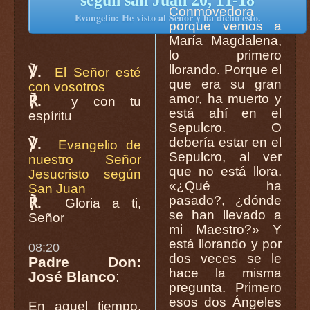
según san Juan 20, 11-18
Conmovedora
Evangelio: He visto al Señor y ha dicho esto.
porque vemos a
María Magdalena,
lo primero
llorando. Porque el
℣.
El Señor esté
que era su gran
con vosotros
amor, ha muerto y
℟.
y con tu
está ahí en el
espíritu
Sepulcro. O
debería estar en el
℣.
Evangelio de
Sepulcro, al ver
nuestro Señor
que no está llora.
Jesucristo según
«¿Qué ha
San Juan
pasado?, ¿dónde
℟.
Gloria a ti,
se han llevado a
Señor
mi Maestro?» Y
está llorando y por
08:20
dos veces se le
Padre Don:
hace la misma
José Blanco
:
pregunta. Primero
esos dos Ángeles
En aquel tiempo,