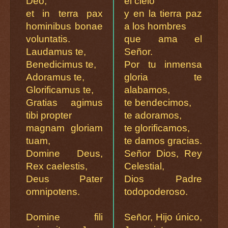
Deo,
el cielo
et in terra pax
y en la tierra paz
hominibus bonae
a los hombres
voluntatis.
que ama el
Laudamus te,
Señor.
Benedicimus te,
Por tu inmensa
Adoramus te,
gloria te
Glorificamus te,
alabamos,
Gratias agimus
te bendecimos,
tibi propter
te adoramos,
magnam gloriam
te glorificamos,
tuam,
te damos gracias.
Domine Deus,
Señor Dios, Rey
Rex caelestis,
Celestial,
Deus Pater
Dios Padre
omnipotens.
todopoderoso.
Domine fili
Señor, Hijo único,