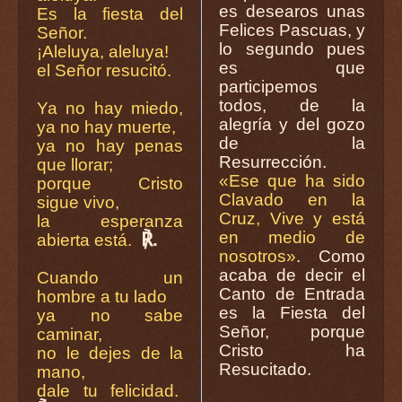
es desearos unas
Es la fiesta del
Felices Pascuas, y
Señor.
lo segundo pues
¡Aleluya, aleluya!
es que
el Señor resucitó.
participemos
todos, de la
Ya no hay miedo,
alegría y del gozo
ya no hay muerte,
de la
ya no hay penas
Resurrección.
que llorar;
«Ese que ha sido
porque Cristo
Clavado en la
sigue vivo,
Cruz, Vive y está
la esperanza
en medio de
℟.
abierta está.
nosotros»
. Como
acaba de decir el
Cuando un
Canto de Entrada
hombre a tu lado
es la Fiesta del
ya no sabe
Señor, porque
caminar,
Cristo ha
no le dejes de la
Resucitado.
mano,
dale tu felicidad.