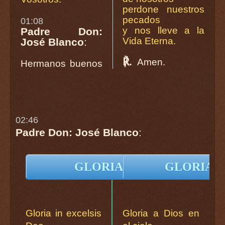
perdone nuestros
pecados
01:08
y nos lleve a la
Padre Don:
Vida Eterna.
José Blanco
:
℟.
Amen.
Hermanos buenos
02:46
Padre Don: José Blanco
:
GLORIA en Latín
GLORIA en
Gloria in excelsis
Gloria a Dios en