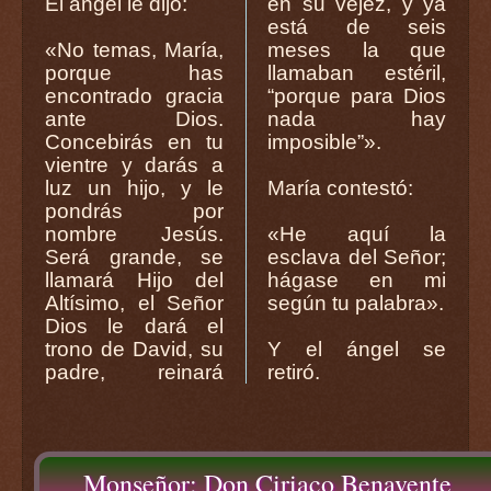
El ángel le dijo:
en su vejez, y ya
está de seis
«No temas, María,
meses la que
porque has
llamaban estéril,
encontrado gracia
“porque para Dios
ante Dios.
nada hay
Concebirás en tu
imposible”».
vientre y darás a
luz un hijo, y le
María contestó:
pondrás por
nombre Jesús.
«He aquí la
Será grande, se
esclava del Señor;
llamará Hijo del
hágase en mi
Altísimo, el Señor
según tu palabra».
Dios le dará el
trono de David, su
Y el ángel se
padre, reinará
retiró.
Monseñor: Don Ciriaco Benavente