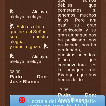
que somos
débiles, que
cometemos si
℟.
Aleluya,
tenemos muchos
aleluya, aleluya.
fallos. Pero ahí
está su gran
℣.
Este es el día
misericordia y su
que hizo el Señor;
gran amor que nos
sea nuestra
ha purificado, nos
alegría
ha lavado, nos ha
℟.
y nuestro gozo.
perdonado,
nuestros pecados.
℟.
Aleluya,
Fijaos qué
aleluya, aleluya.
conmovedora es
la imagen del
08:09
Evangelio que hoy
Padre Don:
hemos leído.
José Blanco
:
17:35
Padre Don:
✠
José Blanco
:
Lectura del santo Evangelio