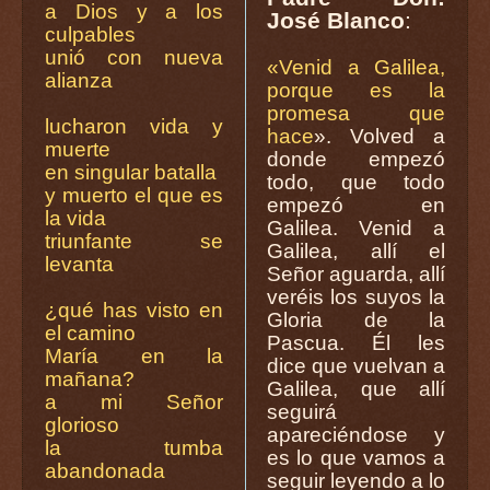
a Dios y a los
José Blanco
:
culpables
unió con nueva
«Venid a Galilea,
alianza
porque es la
promesa que
lucharon vida y
hace
». Volved a
muerte
donde empezó
en singular batalla
todo, que todo
y muerto el que es
empezó en
la vida
Galilea. Venid a
triunfante se
Galilea, allí el
levanta
Señor aguarda, allí
veréis los suyos la
¿qué has visto en
Gloria de la
el camino
Pascua. Él les
María en la
dice que vuelvan a
mañana?
Galilea, que allí
a mi Señor
seguirá
glorioso
apareciéndose y
la tumba
es lo que vamos a
abandonada
seguir leyendo a lo