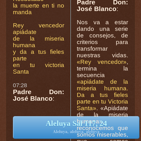
Padre Don:
la muerte en ti no
José Blanco
:
manda
Nos va a estar
Rey vencedor
dando una serie
apiádate
de consejos, de
de la miseria
criterios para
humana
transformar
y da a tus fieles
nuestras vidas.
parte
«Rey vencedor»
,
en tu victoria
termina la
Santa
secuencia
«apiádate de la
07:28
miseria humana.
Padre Don:
Da a tus fieles
José Blanco
:
parte en tu Victoria
Santa»
. «Apiádate
de la miseria
humana»,
Aleluya Sal 117, 24
reconocemos que
Aleluya, aleluya, aleluya
somos miserables,