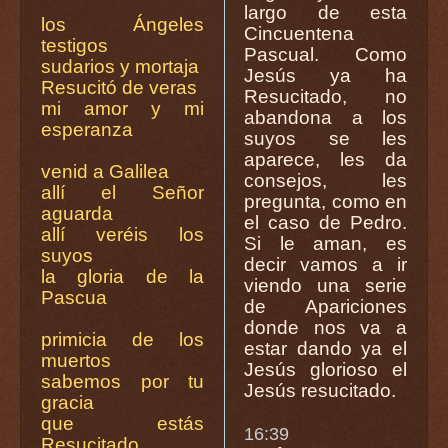
largo de esta
los Ángeles
Cincuentena
testigos
Pascual. Como
sudarios y mortaja
Jesús ya ha
Resucitó de veras
Resucitado, no
mi amor y mi
abandona a los
esperanza
suyos se les
aparece, les da
venid a Galilea
consejos, les
allí el Señor
pregunta, como en
aguarda
el caso de Pedro.
allí veréis los
Si le aman, es
suyos
decir vamos a ir
la gloria de la
viendo una serie
Pascua
de Apariciones
donde nos va a
primicia de los
estar dando ya el
muertos
Jesús glorioso el
sabemos por tu
Jesús resucitado.
gracia
que estás
16:39
Resucitado