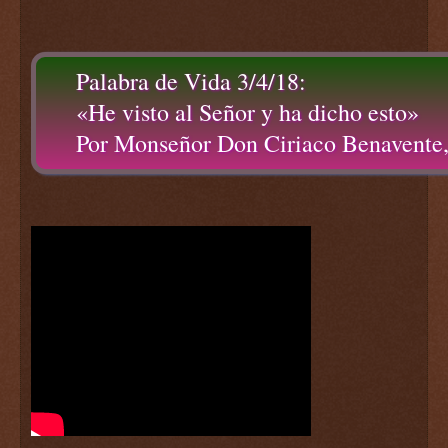
Palabra de Vida 3/4/18:
«He visto al Señor y ha dicho esto»
Por Monseñor Don Ciriaco Benavente,