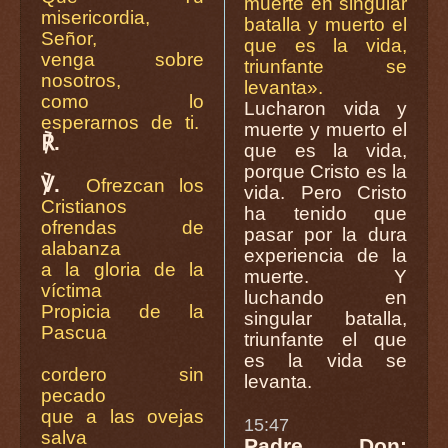
muerte en singular
misericordia,
batalla y muerto el
Señor,
que es la vida,
venga sobre
triunfante se
nosotros,
levanta».
como lo
Lucharon vida y
esperarnos de ti.
muerte y muerto el
℟.
que es la vida,
porque Cristo es la
℣.
Ofrezcan los
vida. Pero Cristo
Cristianos
ha tenido que
ofrendas de
pasar por la dura
alabanza
experiencia de la
a la gloria de la
muerte. Y
víctima
luchando en
Propicia de la
singular batalla,
Pascua
triunfante el que
es la vida se
cordero sin
levanta.
pecado
que a las ovejas
15:47
salva
Padre Don: