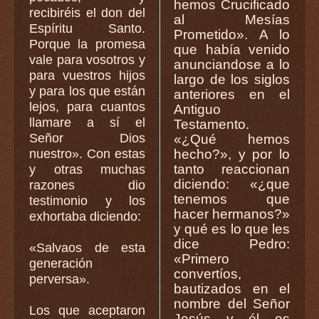
hemos Crucificado
recibiréis el don del
al Mesías
Espíritu Santo.
Prometido». A lo
Porque la promesa
que había venido
vale para vosotros y
anunciandose a lo
para vuestros hijos
largo de los siglos
y para los que están
anteriores en el
lejos, para cuantos
Antiguo
llamare a sí el
Testamento.
Señor Dios
«¿Qué hemos
nuestro». Con estas
hecho?», y por lo
tanto reaccionan
y otras muchas
diciendo: «¿que
razones dio
tenemos que
testimonio y los
hacer hermanos?»
exhortaba diciendo:
y qué es lo que les
dice Pedro:
«Salvaos de esta
«Primero
generación
convertíos,
perversa».
bautizados en el
nombre del Señor
Los que aceptaron
Jesús y él os