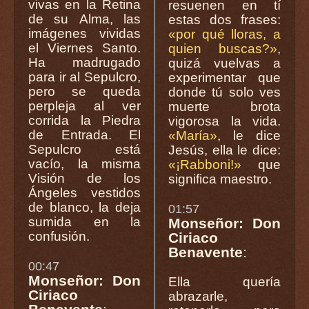
vivas en la Retina
resuenen en tí
de su Alma, las
estas dos frases:
imágenes vividas
«por qué lloras, a
el Viernes Santo.
quien buscas?»
,
Ha madrugado
quizá vuelvas a
para ir al Sepulcro,
experimentar que
pero se queda
donde tú solo ves
perpleja al ver
muerte brota
corrida la Piedra
vigorosa la vida.
de Entrada. El
«María»
, le dice
Sepulcro está
Jesús, ella le dice:
vacío, la misma
«¡Rabboni!»
que
Visión de los
significa maestro.
Ángeles vestidos
de blanco, la deja
01:57
sumida en la
Monseñor: Don
confusión.
Ciriaco
Benavente
:
00:47
Monseñor: Don
Ella quería
Ciriaco
abrazarle,