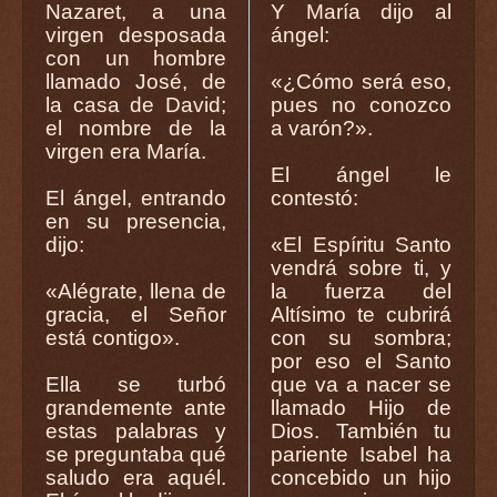
Nazaret, a una
Y María dijo al
virgen desposada
ángel:
con un hombre
llamado José, de
«¿Cómo será eso,
la casa de David;
pues no conozco
el nombre de la
a varón?».
virgen era María.
El ángel le
El ángel, entrando
contestó:
en su presencia,
dijo:
«El Espíritu Santo
vendrá sobre ti, y
«Alégrate, llena de
la fuerza del
gracia, el Señor
Altísimo te cubrirá
está contigo».
con su sombra;
por eso el Santo
Ella se turbó
que va a nacer se
grandemente ante
llamado Hijo de
estas palabras y
Dios. También tu
se preguntaba qué
pariente Isabel ha
saludo era aquél.
concebido un hijo