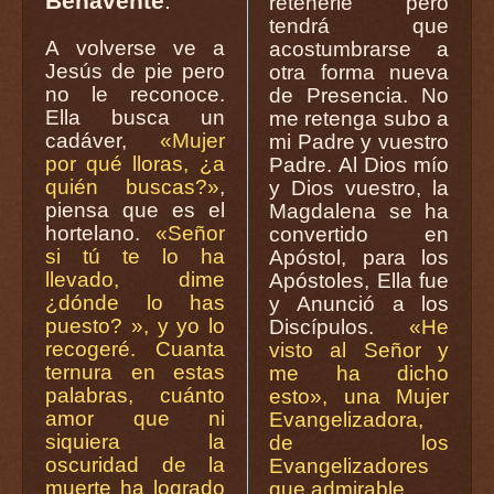
Benavente
:
retenerle pero
tendrá que
A volverse ve a
acostumbrarse a
Jesús de pie pero
otra forma nueva
no le reconoce.
de Presencia. No
Ella busca un
me retenga subo a
cadáver,
«Mujer
mi Padre y vuestro
por qué lloras, ¿a
Padre. Al Dios mío
quién buscas?»
,
y Dios vuestro, la
piensa que es el
Magdalena se ha
hortelano.
«Señor
convertido en
si tú te lo ha
Apóstol, para los
llevado, dime
Apóstoles, Ella fue
¿dónde lo has
y Anunció a los
puesto? », y yo lo
Discípulos.
«He
recogeré. Cuanta
visto al Señor y
ternura en estas
me ha dicho
palabras, cuánto
esto», una Mujer
amor que ni
Evangelizadora,
siquiera la
de los
oscuridad de la
Evangelizadores
muerte ha logrado
que admirable.