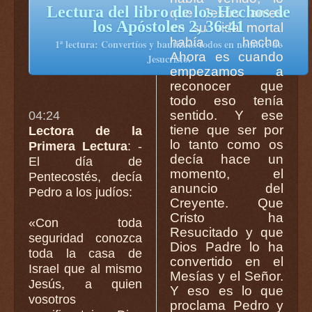
Lectura del libro de los Hechos de
que Jesús antes
los Apóstoles 2, 36-41
en su vida mortal
había hecho.
1ª lectura: Convertíos y bautizaos todos en nombre de
Ahora es cuando
Jesucristo.
empezamos a
reconocer que
todo eso tenía
sentido. Y ese
04:24
tiene que ser por
Lectora de la
lo tanto como os
Primera Lectura
: -
decía hace un
El día de
momento, el
Pentecostés, decía
anuncio del
Pedro a los judíos:
Creyente. Que
Cristo ha
«Con toda
Resucitado y que
seguridad conozca
Dios Padre lo ha
toda la casa de
convertido en el
Israel que al mismo
Mesías y el Señor.
Jesús, a quien
Y eso es lo que
vosotros
proclama Pedro y