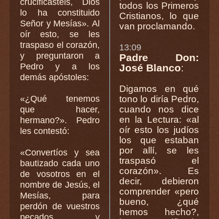
crucificasteis, Dios
todos los Primeros
lo ha constituido
Cristianos, lo que
Señor y Mesías». Al
van proclamando.
oír esto, se les
traspaso el corazón,
13:09
y preguntaron a
Padre Don:
Pedro y a los
José Blanco
:
demás apóstoles:
Digamos en qué
«¿Qué tenemos
tono lo diría Pedro,
cuando nos dice
que hacer,
en la Lectura: «al
hermano?». Pedro
oír esto los judíos
les contestó:
los que estaban
por allí, se les
«Convertíos y sea
traspasó el
bautizado cada uno
corazón». Es
de vosotros en el
decir, debieron
nombre de Jesús, el
comprender «pero
Mesías, para
bueno, ¿qué
perdón de vuestros
hemos hecho?,
pecados, y