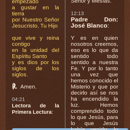
Señor y Mesías.
empezado
a gustar en la
tierra
12:13
Padre Don:
por Nuestro Señor
José Blanco
:
Jesucristo, Tu Hijo
que vive y reina
Y es en quien
contigo
nosotros creemos,
en la unidad del
eso es lo que da
Espíritu Santo
sentido todo
y es dios por los
sentido a nuestra
siglos de los
Fe. Y por lo tanto
siglos.
una vez que
hemos conocido el
℟.
Amen.
Misterio y que por
decirlo así se nos
ha encendido la
04:21
luz. Hemos
Lectora de la
comprendido todo
Primera Lectura
:
lo que Jesús, para
lo que Jesús
había venido, lo