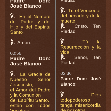
Piedad
Padre Don:
José Blanco
:
℣.
Tú el Vencedor
del pecado y de la
℣.
En el Nombre
muerte
del Padre y del
℟.
Cristo, Ten
Hijo y del Espíritu
Piedad
Santo
℣.
Tú la
℟.
Amen.
Resurrección y la
vida
00:56
℟.
Señor, Ten
Padre Don:
Piedad
José Blanco
:
02:36
℣.
La Gracia de
Padre Don: José
Nuestro Señor
Blanco
:
Jesucristo,
el Amor del Padre
℣.
Dios
y la Comunión
todopoderoso
del Espíritu Santo,
tenga misericordia
estén con Todos
de nosotros
Vosotros.