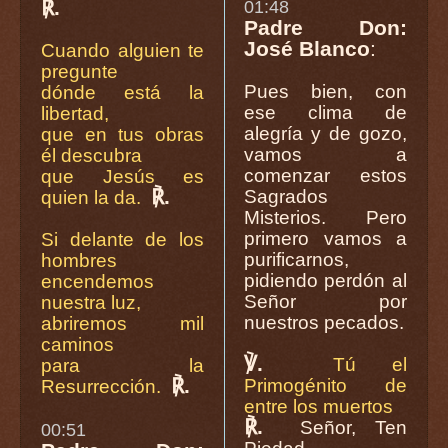
℟.
01:48
Padre Don:
José Blanco
:
Cuando alguien te
pregunte
Pues bien, con
dónde está la
ese clima de
libertad,
alegría y de gozo,
que en tus obras
vamos a
él descubra
comenzar estos
que Jesús es
℟.
Sagrados
quien la da.
Misterios. Pero
primero vamos a
Si delante de los
purificarnos,
hombres
pidiendo perdón al
encendemos
Señor por
nuestra luz,
nuestros pecados.
abriremos mil
caminos
℣.
Tú el
para la
℟.
Primogénito de
Resurrección.
entre los muertos
℟.
Señor, Ten
00:51