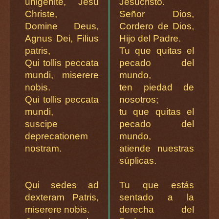
unigenite, Jesu
Jesucristo.
Christe,
Señor Dios,
Domine Deus,
Cordero de Dios,
Agnus Dei, Filius
Hijo del Padre.
patris,
Tu que quitas el
Qui tollis peccata
pecado del
mundi, miserere
mundo,
nobis.
ten piedad de
Qui tollis peccata
nosotros;
mundi,
tu que quitas el
suscipe
pecado del
deprecationem
mundo,
nostram.
atiende nuestras
súplicas.
Qui sedes ad
Tu que estás
dexteram Patris,
sentado a la
miserere nobis.
derecha del