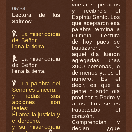
vuestros pecados
05:34
y recibiréis el
Lectora de los
Espíritu Santo. Los
Salmos
:
que aceptaron esa
palabra, termina la
℣.
La misericordia
Primera Lectura
del Señor
de hoy pues se
llena la tierra.
bautizaron. Y
aquel día fueron
℟.
La misericordia
agregadas unas
del Señor
3000 personas, lo
llena la tierra.
de menos ya es el
número. Es el
℣.
La palabra del
decir, es que la
Señor es sincera,
gente cuando oía
y todas sus
predicar a Pedro y
acciones son
a los otros, se les
leales;
traspasaba el
Él ama la justicia y
corazón.
el derecho,
Comprendían y
y su misericordia
decían: ¿que