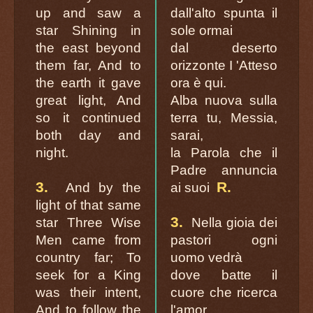
up and saw a
dall'alto spunta il
star Shining in
sole ormai
the east beyond
dal deserto
them far, And to
orizzonte I 'Atteso
the earth it gave
ora è qui.
great light, And
Alba nuova sulla
so it continued
terra tu, Messia,
both day and
sarai,
night.
la Parola che il
Padre annuncia
3.
R.
And by the
ai suoi
light of that same
3.
star Three Wise
Nella gioia dei
Men came from
pastori ogni
country far; To
uomo vedrà
seek for a King
dove batte il
was their intent,
cuore che ricerca
And to follow the
l'amor.