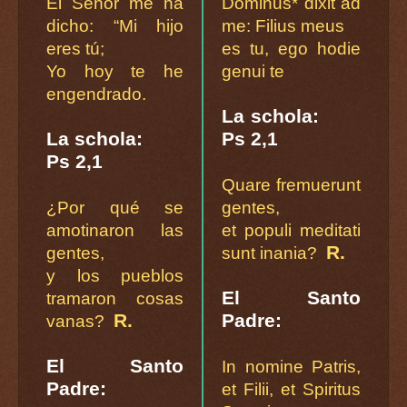
El Señor me ha
Dominus* dixit ad
dicho: “Mi hijo
me: Filius meus
eres tú;
es tu, ego hodie
Yo hoy te he
genui te
engendrado.
La schola:
La schola:
Ps 2,1
Ps 2,1
Quare fremuerunt
¿Por qué se
gentes,
amotinaron las
et populi meditati
R.
gentes,
sunt inania?
y los pueblos
El Santo
tramaron cosas
R.
Padre:
vanas?
El Santo
In nomine Patris,
Padre:
et Filii, et Spiritus