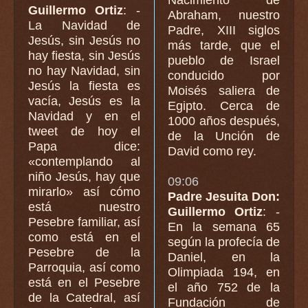
Nacimiento de
Guillermo Ortiz
: -
Abraham, nuestro
La Navidad de
Padre, XIII siglos
Jesús, sin Jesús no
más tarde, que el
hay fiesta, sin Jesús
pueblo de Israel
no hay Navidad, sin
conducido por
Jesús la fiesta es
Moisés saliera de
vacía, Jesús es la
Egipto. Cerca de
Navidad y en el
1000 años después,
tweet de hoy el
de la Unción de
Papa dice:
David como rey.
«contemplando al
niño Jesús, hay que
09:06
mirarlo» así cómo
Padre Jesuita Don:
está nuestro
Guillermo Ortiz
: -
Pesebre familiar, así
En la semana 65
como está en el
según la profecía de
Pesebre de la
Daniel, en la
Parroquia, así como
Olimpiada 194, en
está en el Pesebre
el año 752 de la
de la Catedral, así
Fundación de