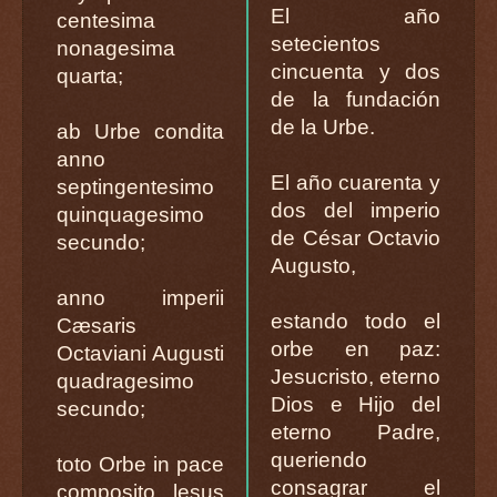
El año
centesima
setecientos
nonagesima
cincuenta y dos
quarta;
de la fundación
de la Urbe.
ab Urbe condita
anno
El año cuarenta y
septingentesimo
dos del imperio
quinquagesimo
de César Octavio
secundo;
Augusto,
anno imperii
estando todo el
Cæsaris
orbe en paz:
Octaviani Augusti
Jesucristo, eterno
quadragesimo
Dios e Hijo del
secundo;
eterno Padre,
queriendo
toto Orbe in pace
consagrar el
composito, lesus