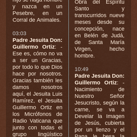
Obra del Espíritu
y nazca en un
Santo y
Pesebre, en un
transcurridos nueve
Corral de Animales.
meses desde su
concepción, nace
03:03
en Belén de Judá,
Padre Jesuita Don:
de Santa María
Guillermo Ortiz
: -
Virgen, hecho
Ese es, cómo no va
hombre.
a ser un Gracias,
por todo lo que Dios
10:49
hace por nosotros.
Padre Jesuita Don:
Gracias también les
Guillermo Ortiz
: -
damos nosotros
Nacimiento de
aquí, el Jesuita Luis
Nuestro Señor
Ramírez, el Jesuita
Jesucristo, según la
Guillermo Ortiz en
carne, se va a
los Micrófonos de
Develar la Imagen
Radio Vaticana que
de Jesús, cubierta
junto con todas el
por un lienzo y el
grupo lingüístico
Papa le besa la