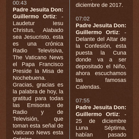
00:43
diciembre de 2017.
Padre Jesuita Don:
Guillermo Ortiz
: -
07:02
Laudetur Iesu
Padre Jesuita Don:
Christus, Alabado
Guillermo Ortiz
: -
sea Jesucristo, esta
Delante del Altar de
es una crónica
la Confesión, esta
Radio Televisiva,
puesta la Cuna
The Vaticano News
donde va a ser
el Papa Francisco
depositado el Niño,
Preside la Misa de
ahora escuchamos
Nochebuena.
las famosas
Gracias, gracias es
Calendas.
la palabra de hoy, la
gratitud para todas
07:55
las Emisoras de
Padre Jesuita Don:
Radio y de
Guillermo Ortiz
: -
Televisión, que
25 de diciembre
toman esta señal de
Luna Séptima,
Vaticano News esta
habían pasado