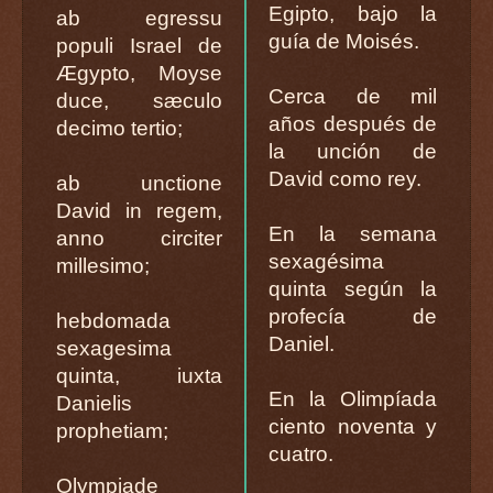
Egipto, bajo la
ab egressu
guía de Moisés.
populi Israel de
Ægypto, Moyse
Cerca de mil
duce, sæculo
años después de
decimo tertio;
la unción de
David como rey.
ab unctione
David in regem,
En la semana
anno circiter
sexagésima
millesimo;
quinta según la
profecía de
hebdomada
Daniel.
sexagesima
quinta, iuxta
En la Olimpíada
Danielis
ciento noventa y
prophetiam;
cuatro.
Olympiade