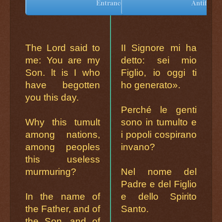
Entrance Antiphon
Antifona 
The Lord said to
II Signore mi ha
me: You are my
detto: sei mio
Son. lt is I who
Figlio, io oggi ti
have begotten
ho generato».
you this day.
Perché le genti
Why this tumult
sono in tumulto e
among nations,
i popoli cospirano
among peoples
invano?
this useless
murmuring?
Nel nome del
Padre e del Figlio
In the name of
e dello Spirito
the Father, and of
Santo.
the Son, and of