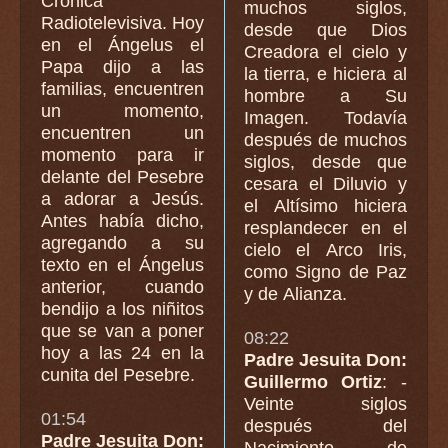
Crónica
muchos siglos,
Radiotelevisiva. Hoy
desde que Dios
en el Ángelus el
Creadora el cielo y
Papa dijo a las
la tierra, e hiciera al
familias, encuentren
hombre a Su
un momento,
Imagen. Todavía
encuentren un
después de muchos
momento para ir
siglos, desde que
delante del Pesebre
cesara el Diluvio y
a adorar a Jesús.
el Altísimo hiciera
Antes había dicho,
resplandecer en el
agregando a su
cielo el Arco Iris,
texto en el Ángelus
como Signo de Paz
anterior, cuando
y de Alianza.
bendijo a los niñitos
que se van a poner
08:22
hoy a las 24 en la
Padre Jesuita Don:
cunita del Pesebre.
Guillermo Ortiz
: -
Veinte siglos
01:54
después del
Padre Jesuita Don: