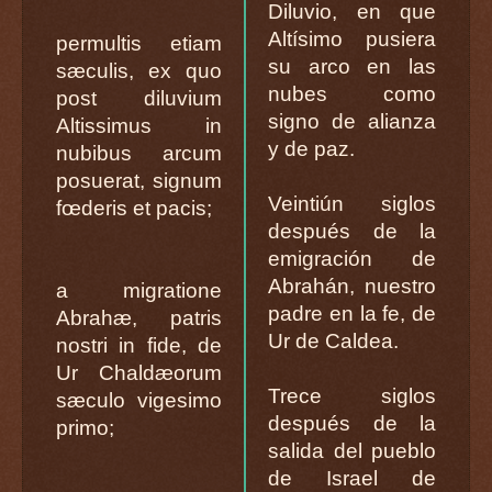
Diluvio, en que
Altísimo pusiera
permultis etiam
su arco en las
sæculis, ex quo
nubes como
post diluvium
signo de alianza
Altissimus in
y de paz.
nubibus arcum
posuerat, signum
Veintiún siglos
fœderis et pacis;
después de la
emigración de
Abrahán, nuestro
a migratione
padre en la fe, de
Abrahæ, patris
Ur de Caldea.
nostri in fide, de
Ur Chaldæorum
Trece siglos
sæculo vigesimo
después de la
primo;
salida del pueblo
de Israel de