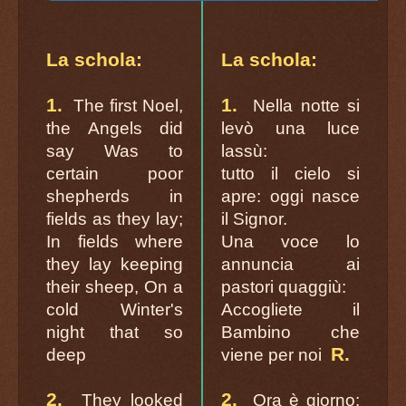
La schola:
La schola:
1.
1.
The first Noel,
Nella notte si
the Angels did
levò una luce
say Was to
lassù:
certain poor
tutto il cielo si
shepherds in
apre: oggi nasce
fields as they lay;
il Signor.
In fields where
Una voce lo
they lay keeping
annuncia ai
their sheep, On a
pastori quaggiù:
cold Winter's
Accogliete il
night that so
Bambino che
R.
deep
viene per noi
2.
2.
They looked
Ora è giorno: