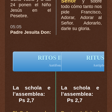
Señor
y sobre
24 ponen el Niño
todo cómo tanto nos
Jesús en el
pide Francisco,
Pesebre.
Adorar, Adorar al
Señor. Adorarlo,
05:05
darle su gloria.
Padre Jesuita Don:
RITOS INICIALES
RITUS I
Antifona e introito
Antiphona a
La schola e
La schola e
l’assemblea:
l’assemblea:
Ps 2,7
Ps 2,7