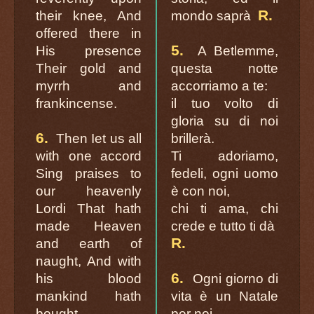
R.
their knee, And
mondo saprà
offered there in
5.
His presence
A Betlemme,
Their gold and
questa notte
myrrh and
accorriamo a te:
frankincense.
il tuo volto di
gloria su di noi
6.
Then Iet us all
brillerà.
with one accord
Ti adoriamo,
Sing praises to
fedeli, ogni uomo
our heavenly
è con noi,
Lordi That hath
chi ti ama, chi
made Heaven
crede e tutto ti dà
R.
and earth of
naught, And with
6.
his blood
Ogni giorno di
mankind hath
vita è un Natale
bought.
per noi