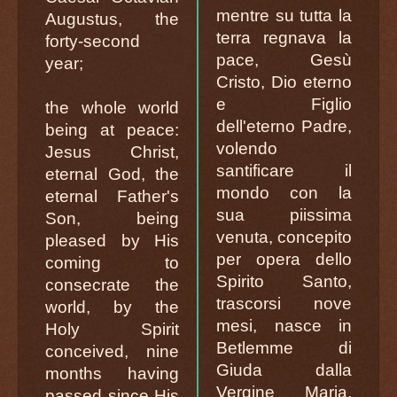
mentre su tutta la
Augustus, the
terra regnava la
forty-second
pace, Gesù
year;
Cristo, Dio eterno
e Figlio
the whole world
dell'eterno Padre,
being at peace:
volendo
Jesus Christ,
santificare il
eternal God, the
mondo con la
eternal Father's
sua piissima
Son, being
venuta, concepito
pleased by His
per opera dello
coming to
Spirito Santo,
consecrate the
trascorsi nove
world, by the
mesi, nasce in
Holy Spirit
Betlemme di
conceived, nine
Giuda dalla
months having
Vergine Maria,
passed since His