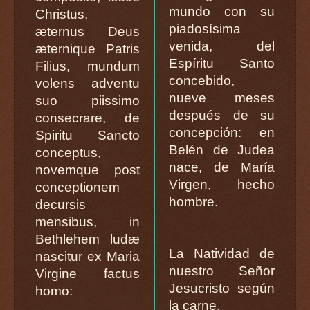
mundo con su
Christus,
piadosísima
æternus Deus
venida, del
æternique Patris
Espíritu Santo
Filius, mundum
concebido,
volens adventu
nueve meses
suo piissimo
después de su
consecrare, de
concepción: en
Spiritu Sancto
Belén de Judea
conceptus,
nace, de María
novemque post
Virgen, hecho
conceptionem
hombre.
decursis
mensibus, in
Bethlehem ludæ
La Natividad de
nascitur ex Maria
nuestro Señor
Virgine factus
Jesucristo según
homo:
la carne.