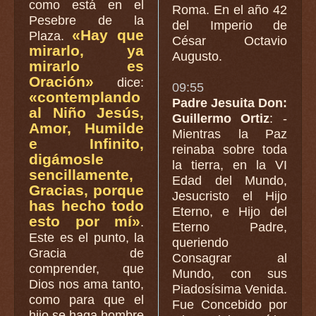
como está en el
Roma. En el año 42
Pesebre de la
del Imperio de
«Hay que
Plaza.
César Octavio
mirarlo, ya
Augusto.
mirarlo es
Oración»
dice:
09:55
«contemplando
Padre Jesuita Don:
al Niño Jesús,
Guillermo Ortiz
: -
Amor, Humilde
Mientras la Paz
e Infinito,
reinaba sobre toda
digámosle
la tierra, en la VI
sencillamente,
Edad del Mundo,
Gracias, porque
Jesucristo el Hijo
has hecho todo
Eterno, e Hijo del
esto por mí»
.
Eterno Padre,
Este es el punto, la
queriendo
Gracia de
Consagrar al
comprender, que
Mundo, con sus
Dios nos ama tanto,
Piadosísima Venida.
como para que el
Fue Concebido por
hijo se haga hombre