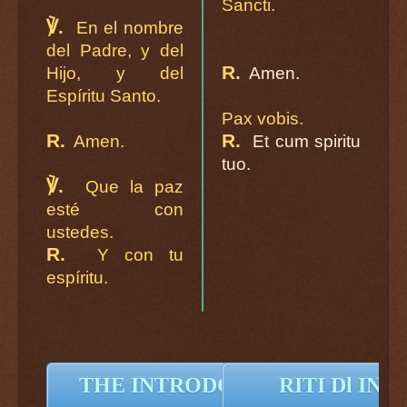
Sancti.
℣.
En el nombre
del Padre, y del
R.
Hijo, y del
Amen.
Espíritu Santo.
Pax vobis.
R.
R.
Amen.
Et cum spiritu
tuo.
℣.
Que la paz
esté con
ustedes.
R.
Y con tu
espíritu.
THE INTRODCCTORY RITES
RITI Dl IN