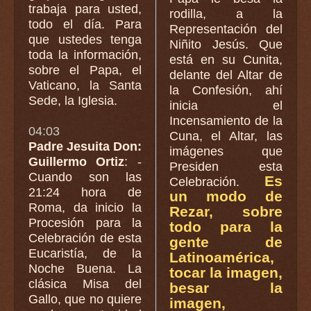
trabaja para usted,
rodilla, a la
todo el día. Para
Representación del
que ustedes tenga
Niñito Jesús. Que
toda la información,
está en su Cunita,
sobre el Papa, el
delante del Altar de
Vaticano, la Santa
la Confesión, ahí
Sede, la Iglesia.
inicia el
Incensamiento de la
04:03
Cuna, el Altar, las
Padre Jesuita Don:
imágenes que
Guillermo Ortiz
: -
Presiden esta
Cuando son las
Es
Celebración.
21:24 hora de
un modo de
Roma, da inicio la
Rezar, sobre
Procesión para la
todo para la
Celebración de esta
gente de
Eucaristía, de la
Latinoamérica,
Noche Buena. La
tocar la imagen,
clásica Misa del
besar la
Gallo, que no quiere
imagen,