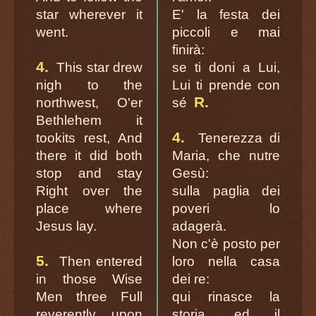
star wherever it
E' la festa dei
went.
piccoli e mai
finirà:
4.
This star drew
se ti doni a Lui,
nigh to the
Lui ti prende con
R.
northwest, O'er
sé
Bethlehem it
4.
tookits rest, And
Tenerezza di
there it did both
Maria, che nutre
stop and stay
Gesù:
Right over the
sulla paglia dei
place where
poveri lo
Jesus lay.
adagerà.
Non c'è posto per
5.
Then entered
loro nella casa
in those Wise
dei re:
Men three Full
qui rinasce la
reverently upon
storia, ed il