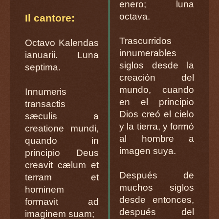
enero; luna
octava.
Il cantore:
Trascurridos
Octavo Kalendas
innumerables
ianuarii. Luna
siglos desde la
septima.
creación del
mundo, cuando
Innumeris
en el principio
transactis
Dios creó el cielo
sæculis a
y la tierra, y formó
creatione mundi,
al hombre a
quando in
imagen suya.
principio Deus
creavit cælum et
Después de
terram et
muchos siglos
hominem
desde entonces,
formavit ad
después del
imaginem suam;