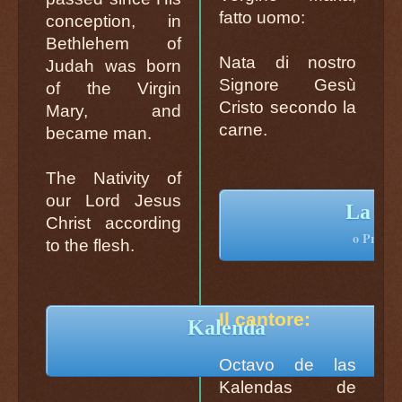
fatto uomo:
conception, in
Bethlehem of
Nata di nostro
Judah was born
Signore Gesù
of the Virgin
Cristo secondo la
Mary, and
carne.
became man.
The Nativity of
our Lord Jesus
La Ka
Christ according
o Pregón
to the flesh.
Il cantore:
Kalenda
Octavo de las
Kalendas de