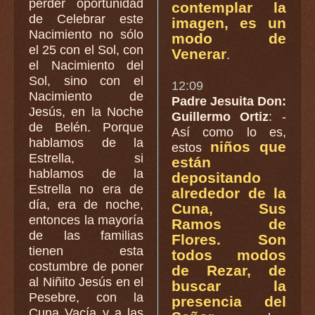
perder oportunidad
contemplar la
de Celebrar este
imagen, es un
Nacimiento no sólo
modo de
el 25 con el Sol, con
Venerar
.
el Nacimiento del
Sol, sino con el
12:09
Nacimiento de
Padre Jesuita Don:
Jesús, en la Noche
Guillermo Ortiz
: -
de Belén. Porque
Así como lo es,
hablamos de la
niños que
estos
Estrella, si
están
hablamos de la
depositando
Estrella no era de
alrededor de la
día, era de noche,
Cuna, Sus
entonces la mayoría
Ramos de
de las familias
Flores. Son
tienen esta
todos modos
costumbre de poner
de Rezar, de
al Niñito Jesús en el
buscar la
Pesebre, con la
presencia del
Cuna Vacía y a las