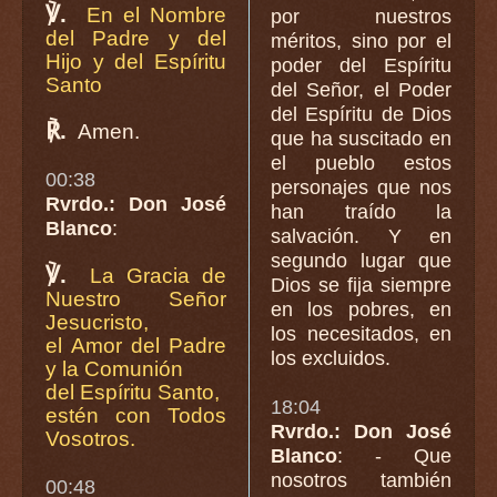
℣.
En el Nombre
por nuestros
del Padre y del
méritos, sino por el
Hijo y del Espíritu
poder del Espíritu
Santo
del Señor, el Poder
del Espíritu de Dios
℟.
Amen.
que ha suscitado en
el pueblo estos
00:38
personajes que nos
Rvrdo.: Don José
han traído la
Blanco
:
salvación. Y en
segundo lugar que
℣.
La Gracia de
Dios se fija siempre
Nuestro Señor
en los pobres, en
Jesucristo,
los necesitados, en
el Amor del Padre
los excluidos.
y la Comunión
del Espíritu Santo,
18:04
estén con Todos
Rvrdo.: Don José
Vosotros.
Blanco
: - Que
nosotros también
00:48