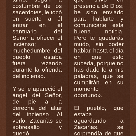
costumbre de los
presencia de Dios;
sacerdotes, le tocó
he sido enviado
en suerte a él
para hablarte y
entrar en el
comunicarte esta
santuario del
buena noticia.
Señor a ofrecer el
Pero te quedarás
incienso; la
mudo, sin poder
muchedumbre del
hablar, hasta el día
pueblo estaba
en que esto
fuera rezando
suceda, porque no
durante la ofrenda
has dado fe a mis
del incienso.
palabras, que se
cumplirán en su
Y se le apareció el
momento
ángel del Señor,
oportuno».
de pie a la
derecha del altar
El pueblo, que
del incienso. Al
estaba
verlo, Zacarías se
aguardando a
sobresaltó y
Zacarías, se
quedó
sorprendía de que