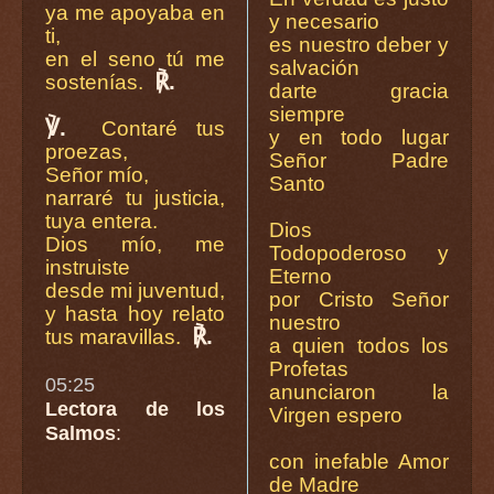
ya me apoyaba en
y necesario
ti,
es nuestro deber y
en el seno tú me
salvación
℟.
sostenías.
darte gracia
siempre
℣.
Contaré tus
y en todo lugar
proezas,
Señor Padre
Señor mío,
Santo
narraré tu justicia,
tuya entera.
Dios
Dios mío, me
Todopoderoso y
instruiste
Eterno
desde mi juventud,
por Cristo Señor
y hasta hoy relato
nuestro
℟.
tus maravillas.
a quien todos los
Profetas
05:25
anunciaron la
Lectora de los
Virgen espero
Salmos
:
con inefable Amor
de Madre