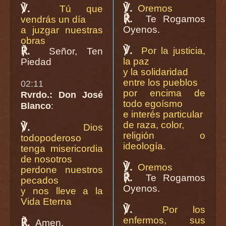
℣.
℣.
Oremos
Tú que
℟.
Te Rogamos
vendrás un día
Oyenos.
a juzgar nuestras
obras
℣.
℟.
Por la justicia,
Señor, Ten
la paz
Piedad
y la solidaridad
entre los pueblos
02:11
por encima de
Rvrdo.: Don José
todo egoísmo
Blanco
:
e interés particular
de raza, color,
℣.
Dios
religión o
todopoderoso
ideología.
tenga misericordia
de nosotros
℣.
Oremos
perdone nuestros
℟.
Te Rogamos
pecados
Oyenos.
y nos lleve a la
Vida Eterna
℣.
Por los
enfermos, sus
℟.
Amen.