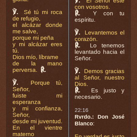
℣.
El Señor esté
con vosotros.
℣.
Sé tú mi roca
℟.
Y con tu
de refugio,
espíritu.
el alcázar donde
me salve,
℣.
Levantemos el
porque mi peña
corazón.
y mi alcázar eres
℟.
Lo tenemos
tú.
levantado hacia el
Dios mío, líbrame
Señor.
de la mano
℟.
perversa.
℣.
Demos gracias
al Señor, nuestro
℣.
Porque tú,
Dios.
Señor,
℟.
Es justo y
fuiste mi
necesario.
esperanza
y mi confianza,
22:16
Señor,
Rvrdo.: Don José
desde mi juventud.
Blanco
:
En el vientre
materno
En verdad es justo