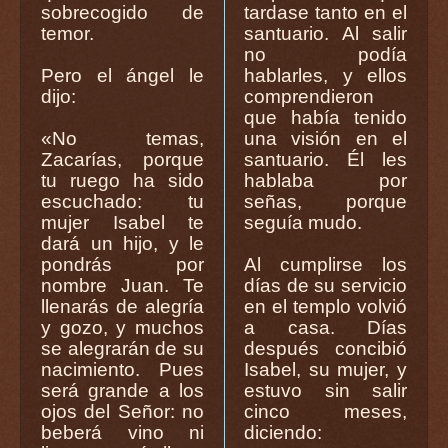
sobrecogido de
tardase tanto en el
temor.
santuario. Al salir
no podía
Pero el ángel le
hablarles, y ellos
dijo:
comprendieron
que había tenido
«No temas,
una visión en el
Zacarías, porque
santuario. Él les
tu ruego ha sido
hablaba por
escuchado: tu
señas, porque
mujer Isabel te
seguía mudo.
dará un hijo, y le
pondrás por
Al cumplirse los
nombre Juan. Te
días de su servicio
llenarás de alegría
en el templo volvió
y gozo, y muchos
a casa. Días
se alegrarán de su
después concibió
nacimiento. Pues
Isabel, su mujer, y
será grande a los
estuvo sin salir
ojos del Señor: no
cinco meses,
beberá vino ni
diciendo: