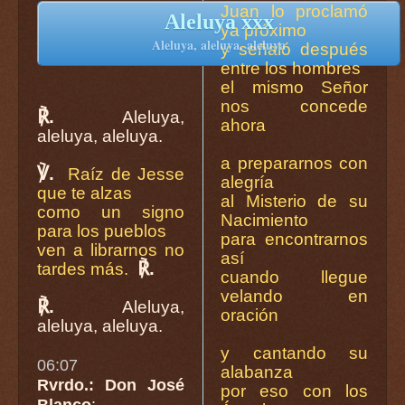
Juan lo proclamó
Aleluya xxx
ya próximo
Aleluya, aleluya, aleluya
y señaló después
entre los hombres
el mismo Señor
nos concede
℟.
Aleluya,
ahora
aleluya, aleluya.
a prepararnos con
℣.
Raíz de Jesse
alegría
que te alzas
al Misterio de su
como un signo
Nacimiento
para los pueblos
para encontrarnos
ven a librarnos no
así
℟.
tardes más.
cuando llegue
velando en
℟.
Aleluya,
oración
aleluya, aleluya.
y cantando su
06:07
alabanza
Rvrdo.: Don José
por eso con los
Blanco
: