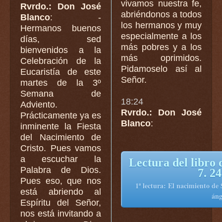
vivamos nuestra fe,
Rvrdo.: Don José
abriéndonos a todos
Blanco
: -
los hermanos y muy
Hermanos buenos
especialmente a los
días, sed
más pobres y a los
bienvenidos a la
más oprimidos.
Celebración de la
Pidamoselo así al
Eucaristía de este
Señor.
martes de la 3º
Semana de
18:24
Adviento.
Rvrdo.: Don José
Prácticamente ya es
Blanco
:
inminente la Fiesta
del Nacimiento de
Cristo. Pues vamos
a escuchar la
Lectura del libro d
Palabra de Dios.
7. 2
Pues eso, que nos
1ª lectura: El nacimiento de
está abriendo al
áng
Espíritu del Señor,
nos está invitando a