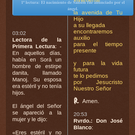
1ª lectura: El nacimiento de Sansón fue anunciado por el
ángel.
la avenida de Tu
Hijo
a su llegada
encontraremos
03:02
auxilio
Lectora de la
para el tiempo
Primera Lectura
: -
presente
En aquellos días,
había en Sorá un
y para la vida
hombre de estirpe
futura
danita, llamado
te lo pedimos
Manoj. Su esposa
por Jesucristo
era estéril y no tenía
Nuestro Señor
hijos.
℟.
Amen.
El ángel del Señor
se apareció a la
20:53
mujer y le dijo:
Rvrdo.: Don José
Blanco
:
«Eres estéril y no