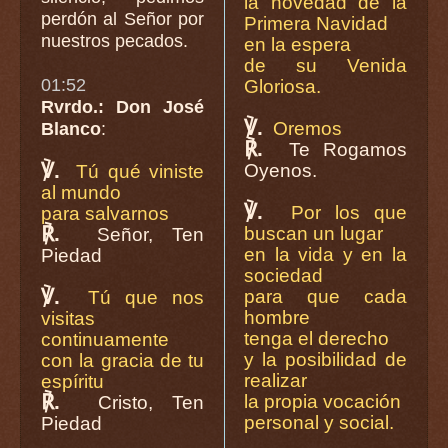
la novedad de la
perdón al Señor por
Primera Navidad
nuestros pecados.
en la espera
de su Venida
01:52
Gloriosa.
Rvrdo.: Don José
℣.
Oremos
Blanco
:
℟.
Te Rogamos
℣.
Oyenos.
Tú qué viniste
al mundo
℣.
Por los que
para salvarnos
℟.
buscan un lugar
Señor, Ten
en la vida y en la
Piedad
sociedad
℣.
para que cada
Tú que nos
hombre
visitas
tenga el derecho
continuamente
y la posibilidad de
con la gracia de tu
realizar
espíritu
℟.
la propia vocación
Cristo, Ten
personal y social.
Piedad