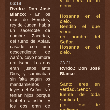
y la tierra de tu
06:18
gloria.
Rvrdo.: Don José
Blanco
: - En los
Hosanna en el
días de Herodes,
cielo.
rey de Judea, había
Bendito el que
un sacerdote de
viene
nombre Zacarías,
en nombre del
del turno de Abías,
Señor.
casado con una
Hosanna en el
descendiente de
cielo.
Aarón, cuyo nombre
era Isabel. Los dos
23:21
eran justos ante
Rvrdo.: Don José
Dios, y caminaban
Blanco
:
sin falta según los
Santo eres en
mandamientos y
verdad, Señor,
leyes del Señor. No
fuente de toda
tenían hijos, porque
santidad;
Isabel era estéril, y
por eso te
los dos eran de
pedimos