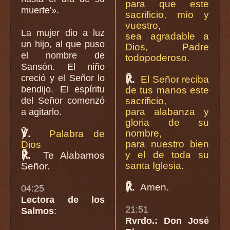
para que este
muerte'».
sacrificio, mío y
vuestro,
La mujer dio a luz
sea agradable a
un hijo, al que puso
Dios, Padre
el nombre de
todopoderoso.
Sansón. El niño
creció y el Señor lo
℟.
El Señor reciba
bendijo. El espíritu
de tus manos este
del Señor comenzó
sacrificio,
para alabanza y
a agitarlo.
gloria de su
℣.
nombre,
Palabra de
para nuestro bien
Dios
℟.
y el de toda su
Te Alabamos
santa Iglesia.
Señor.
℟.
Amen.
04:25
Lectora de los
21:51
Salmos
:
Rvrdo.: Don José