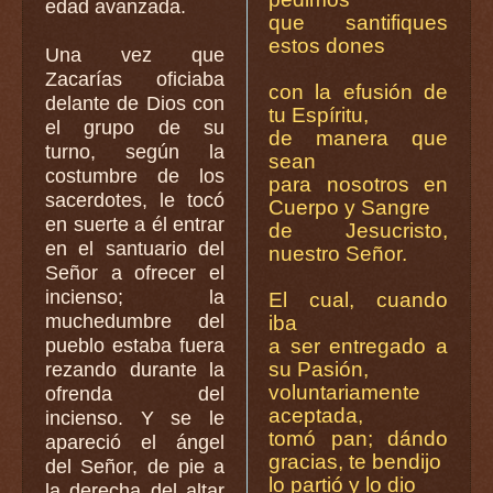
edad avanzada.
que santifiques
estos dones
Una vez que
Zacarías oficiaba
con la efusión de
delante de Dios con
tu Espíritu,
el grupo de su
de manera que
turno, según la
sean
costumbre de los
para nosotros en
sacerdotes, le tocó
Cuerpo y Sangre
en suerte a él entrar
de Jesucristo,
en el santuario del
nuestro Señor.
Señor a ofrecer el
incienso; la
El cual, cuando
muchedumbre del
iba
pueblo estaba fuera
a ser entregado a
su Pasión,
rezando durante la
voluntariamente
ofrenda del
aceptada,
incienso. Y se le
tomó pan; dándo
apareció el ángel
gracias, te bendijo
del Señor, de pie a
lo partió y lo dio
la derecha del altar