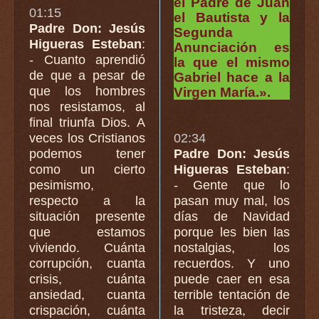
el Padre de Juan
01:15
el Bautista y la
Padre Don: Jesús
Segunda
Higueras Esteban
:
Anunciación es
- Cuanto aprendió
la que el mismo
de que a pesar de
Gabriel hace a la
que los hombres
Virgen María.».
nos resistamos, al
final triunfa Dios. A
veces los Cristianos
02:34
podemos tener
Padre Don: Jesús
como un cierto
Higueras Esteban
:
pesimismo,
- Gente que lo
respecto a la
pasan muy mal, los
situación presente
días de Navidad
que estamos
porque les bien las
viviendo. Cuánta
nostalgias, los
corrupción, cuanta
recuerdos. Y uno
crisis, cuánta
puede caer en esa
ansiedad, cuanta
terrible tentación de
crispación, cuánta
la tristeza, decir