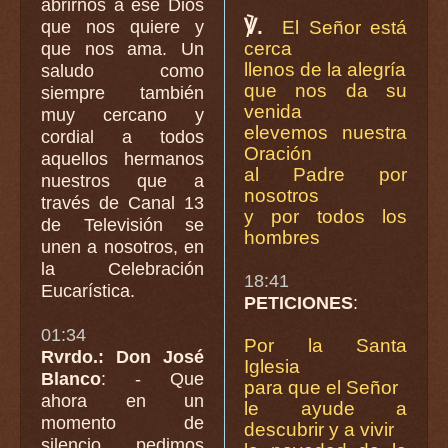
abrirnos a ese Dios
℣.
El Señor está
que nos quiere y
cerca
que nos ama. Un
llenos de la alegría
saludo como
que nos da su
siempre también
venida
muy cercano y
elevemos nuestra
cordial a todos
Oración
aquellos hermanos
al Padre por
nuestros que a
nosotros
través de Canal 13
y por todos los
de Televisión se
hombres
unen a nosotros, en
la Celebración
18:41
Eucarística.
PETICIONES
:
01:34
Por la Santa
Rvrdo.: Don José
Iglesia
Blanco
: - Que
para que el Señor
ahora en un
le ayude a
momento de
descubrir y a vivir
silencio, pedimos