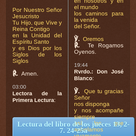
en nosotros y en
el mundo
Por Nuestro Señor
los caminos para
Jesucristo
la venida
Tu Hijo, que Vive y
del Señor.
Reina Contigo
en la Unidad del
℣.
Oremos
Espíritu Santo
℟.
Te Rogamos
y es Dios por los
Oyenos.
Siglos de los
Siglos
19:44
Rvrdo.: Don José
℟.
Amen.
Blanco
:
03:00
℣.
Que tu gracias
Lectora de la
Señor
Primera Lectura
:
nos disponga
y nos acompañe
siempre
así los que
Lectura del libro de los jueces 13, 2-
anhelamos
7. 24-25a
vivamente