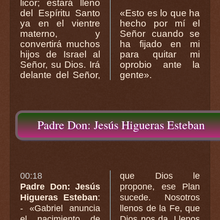
licor; estará lleno
del Espíritu Santo
«Esto es lo que ha
ya en el vientre
hecho por mí el
materno, y
Señor cuando se
convertirá muchos
ha fijado en mi
hijos de Israel al
para quitar mi
Señor, su Dios. Irá
oprobio ante la
delante del Señor,
gente».
Padre Don: Jesús Higueras Esteban
00:18
que Dios le
Padre Don: Jesús
propone, ese Plan
Higueras Esteban
:
sucede. Nosotros
- «Gabriel anuncia
llenos de la Fe, que
el nacimiento de
Dios nos da. Llenos