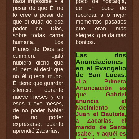
nada imposible y a
poco de nostalgia,
pesar de que Él no
de un poco de
lo cree a pesar de
recordar, a lo mejor
que el duda de ese
momentos pasados
poder de Dios,
que eran más
sobre todas carne
alegres, que da más
humana. Los
bonitos.
Planes de Dios se
Las dos
cumplen, ojalá
Anunciaciones
hubiera dicho que
en el Evangelio
sí, pero al decir que
de San Lucas
:
no él queda mudo.
«La Primera
Él tiene que guardar
Anunciación es
silencio, durante
que Gabriel
nueve meses y en
anuncia el
esos nueve meses,
Nacimiento de
de no poder hablar
Juan el Bautista,
de no poder
a Zacarías, el
expresarse, cuanto
marido de Santa
aprendió Zacarías.
Isabel. Y aquél es