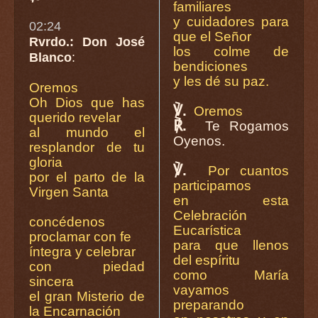
familiares
y cuidadores para
02:24
que el Señor
Rvrdo.: Don José
los colme de
Blanco
:
bendiciones
y les dé su paz.
Oremos
Oh Dios que has
℣.
Oremos
querido revelar
℟.
Te Rogamos
al mundo el
Oyenos.
resplandor de tu
gloria
℣.
Por cuantos
por el parto de la
participamos
Virgen Santa
en esta
Celebración
concédenos
Eucarística
proclamar con fe
para que llenos
íntegra y celebrar
del espíritu
con piedad
como María
sincera
vayamos
el gran Misterio de
preparando
la Encarnación