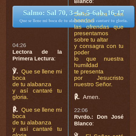
Blanco
:
Salmo: Sal 70, 3-4a. 5-6ab. 16-17
Señor mira con
bondad
Que se llene mi boca de tu alabanza y así cantaré tu gloria.
las ofrendas que
presentamos
sobre tu altar
04:26
y consagra con tu
Lectora de la
poder
Primera Lectura
:
lo que nuestra
humildad
℣.
Que se llene mi
te presenta
boca
por Jesucristo
de tu alabanza
nuestro Señor.
y así cantaré tu
℟.
gloria.
Amen.
℟.
Que se llene mi
22:06
boca
Rvrdo.: Don José
de tu alabanza
Blanco
:
y así cantaré tu
gloria.