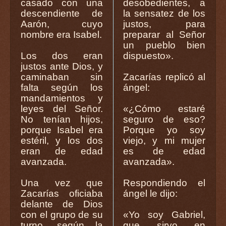
casado con una
desobedientes, a
descendiente de
la sensatez de los
Aarón, cuyo
justos, para
nombre era Isabel.
preparar al Señor
un pueblo bien
Los dos eran
dispuesto».
justos ante Dios, y
caminaban sin
Zacarías replicó al
falta según los
ángel:
mandamientos y
leyes del Señor.
«¿Cómo estaré
No tenían hijos,
seguro de eso?
porque Isabel era
Porque yo soy
estéril, y los dos
viejo, y mi mujer
eran de edad
es de edad
avanzada.
avanzada».
Una vez que
Respondiendo el
Zacarías oficiaba
ángel le dijo:
delante de Dios
con el grupo de su
«Yo soy Gabriel,
turno, según la
que sirvo en