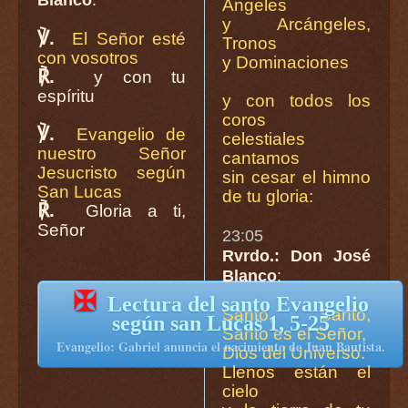
Ángeles
y Arcángeles,
℣.
El Señor esté
Tronos
con vosotros
y Dominaciones
℟.
y con tu
espíritu
y con todos los
coros
℣.
Evangelio de
celestiales
nuestro Señor
cantamos
Jesucristo según
sin cesar el himno
San Lucas
de tu gloria:
℟.
Gloria a ti,
Señor
23:05
Rvrdo.: Don José
Blanco
:
✠
Lectura del santo Evangelio
Santo, Santo,
según san Lucas 1, 5-25
Santo es el Señor,
Evangelio: Gabriel anuncia el nacimiento de Juan Bautista.
Dios del Universo.
Llenos están el
cielo