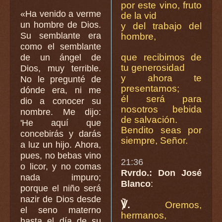
por este vino, fruto
«Ha venido a verme
de la vid
un hombre de Dios.
y del trabajo del
Su semblante era
hombre,
como el semblante
que recibimos de
de un ángel de
tu generosidad
Dios, muy terrible.
y ahora te
No le pregunté de
presentamos;
dónde era, ni me
él será para
dio a conocer su
nosotros bebida
nombre. Me dijo:
de salvación.
'He aquí que
Bendito seas por
concebirás y darás
siempre, Señor.
a luz un hijo. Ahora,
pues, no bebas vino
21:36
o licor, y no comas
Rvrdo.: Don José
nada impuro;
Blanco
:
porque el niño será
nazir de Dios desde
℣.
Oremos,
el seno materno
hermanos,
hasta el día de su