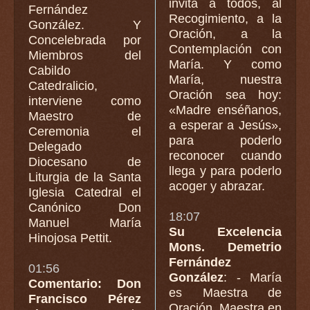
invita a todos, al
Fernández
Recogimiento, a la
González. Y
Oración, a la
Concelebrada por
Contemplación con
Miembros del
María. Y como
Cabildo
María, nuestra
Catedralicio,
Oración sea hoy:
interviene como
«Madre enséñanos,
Maestro de
a esperar a Jesús»,
Ceremonia el
para poderlo
Delegado
reconocer cuando
Diocesano de
llega y para poderlo
Liturgia de la Santa
acoger y abrazar.
Iglesia Catedral el
Canónico Don
18:07
Manuel María
Su Excelencia
Hinojosa Pettit.
Mons. Demetrio
Fernández
01:56
González
: - María
Comentario: Don
es Maestra de
Francisco Pérez
Oración, Maestra en