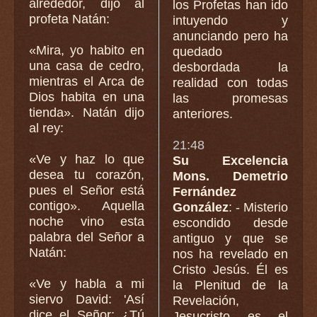
alrededor, dijo al
los Profetas han ido
profeta Natán:
intuyendo y
anunciando pero ha
«Mira, yo habito en
quedado
una casa de cedro,
desbordada la
mientras el Arca de
realidad con todas
Dios habita en una
las promesas
tienda». Natán dijo
anteriores.
al rey:
21:48
«Ve y haz lo que
Su Excelencia
desea tu corazón,
Mons. Demetrio
pues el Señor está
Fernández
contigo». Aquella
González
: - Misterio
noche vino esta
escondido desde
palabra del Señor a
antiguo y que se
Natán:
nos ha revelado en
Cristo Jesús. Él es
«Ve y habla a mi
la Plenitud de la
siervo David: 'Así
Revelación,
dice el Señor: ¿Tú
Jesucristo es el