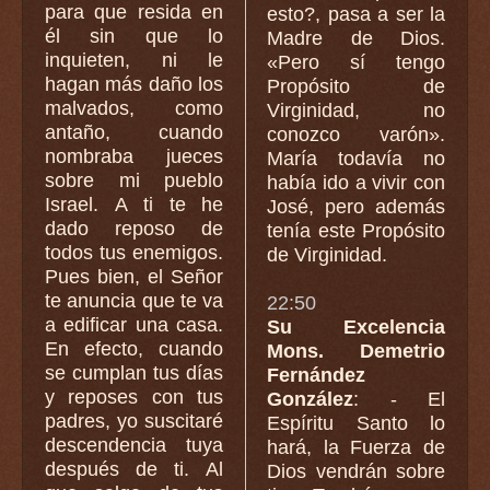
para que resida en
esto?, pasa a ser la
él sin que lo
Madre de Dios.
inquieten, ni le
«Pero sí tengo
hagan más daño los
Propósito de
malvados, como
Virginidad, no
antaño, cuando
conozco varón».
nombraba jueces
María todavía no
sobre mi pueblo
había ido a vivir con
Israel. A ti te he
José, pero además
dado reposo de
tenía este Propósito
todos tus enemigos.
de Virginidad.
Pues bien, el Señor
te anuncia que te va
22:50
a edificar una casa.
Su Excelencia
En efecto, cuando
Mons. Demetrio
se cumplan tus días
Fernández
y reposes con tus
González
: - El
padres, yo suscitaré
Espíritu Santo lo
descendencia tuya
hará, la Fuerza de
después de ti. Al
Dios vendrán sobre