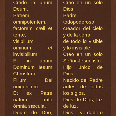
Credo in unum
Creo en un solo
Deum,
Dios,
Patrem
Padre
omnipotentem,
todopoderoso,
factorem cæli et
creador del cielo
terræ,
y de la tierra,
visibilium
de todo lo visible
ominum et
y lo invisible.
invisibilium.
Creo en un solo
Et in unum
Señor Jesucristo
Dominum Iesum
Hijo único de
Chrustum
Dios.
Filium Dei
Nacido del Padre
unigenitum.
antes de todos
Et ex Patre
los siglos.
natum ante
Dios de Dios, luz
ómnia sæcula.
de luz,
Deum de Deo,
Dios verdadero