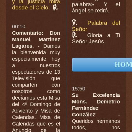
y la justicia mira
palabra». Y el
℟.
desde el Cielo.
ángel se retiró.
℣.
Palabra del
00:10
Señor
Comentario: Don
℟.
Gloria a Ti
Manuel Martinez
Señor Jesús.
Lagares
: - Damos
la bienvenida muy
especialmente hoy
HOM
a nuestros
espectadores de 13
Televisión que
comparten con
15:50
nosotros como
Su Excelencia
decíamos esta Misa
Mons. Demetrio
del 4º Domingo de
Fernández
Adviento y Misa de
González
: -
Calendas. Misa de
Queridos hermanos
Calendas que es el
todos, nos
Anuncio de la