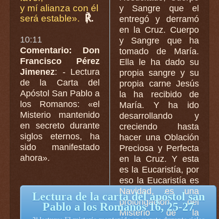
y mí alianza con él
y Sangre que el
℟.
será estable».
entregó y derramó
en la Cruz. Cuerpo
10:11
y Sangre que ha
Comentario: Don
tomado de María.
Francisco Pérez
Ella le ha dado su
Jimenez
: - Lectura
propia sangre y su
de la Carta del
propia carne Jesús
Apóstol San Pablo a
la ha recibido de
los Romanos: «el
María. Y ha ido
Misterio mantenido
desarrollando y
en secreto durante
creciendo hasta
siglos eternos, ha
hacer una Oblación
sido manifestado
Preciosa y Perfecta
ahora».
en la Cruz. Y esta
es la Eucaristía, por
eso la Eucaristía es
Navidad, es una
Lectura de la carta del apóstol san
prolongación del
Pablo a los Romanos 16, 25-27
Misterio de la