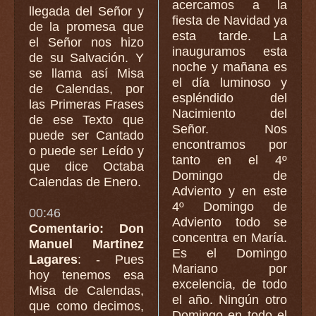
acercamos a la
llegada del Señor y
fiesta de Navidad ya
de la promesa que
esta tarde. La
el Señor nos hizo
inauguramos esta
de su Salvación. Y
noche y mañana es
se llama así Misa
el día luminoso y
de Calendas, por
espléndido del
las Primeras Frases
Nacimiento del
de ese Texto que
Señor. Nos
puede ser Cantado
encontramos por
o puede ser Leído y
tanto en el 4º
que dice Octaba
Domingo de
Calendas de Enero.
Adviento y en este
4º Domingo de
00:46
Adviento todo se
Comentario: Don
concentra en María.
Manuel Martinez
Es el Domingo
Lagares
: - Pues
Mariano por
hoy tenemos esa
excelencia, de todo
Misa de Calendas,
el año. Ningún otro
que como decimos,
Domingo en todo el