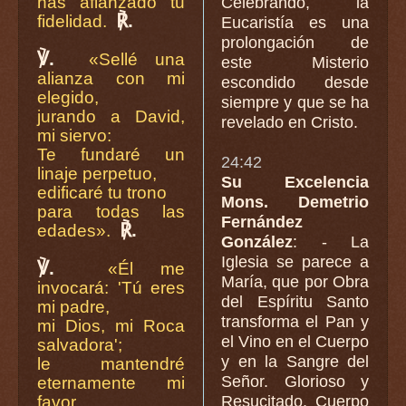
has afianzado tu
Celebrando, la
℟.
fidelidad.
Eucaristía es una
prolongación de
℣.
«Sellé una
este Misterio
alianza con mi
escondido desde
elegido,
siempre y que se ha
jurando a David,
revelado en Cristo.
mi siervo:
Te fundaré un
24:42
linaje perpetuo,
Su Excelencia
edificaré tu trono
Mons. Demetrio
para todas las
Fernández
℟.
edades».
González
: - La
Iglesia se parece a
℣.
«Él me
María, que por Obra
invocará: 'Tú eres
del Espíritu Santo
mi padre,
transforma el Pan y
mi Dios, mi Roca
el Vino en el Cuerpo
salvadora';
y en la Sangre del
le mantendré
Señor. Glorioso y
eternamente mi
favor,
Resucitado, Cuerpo