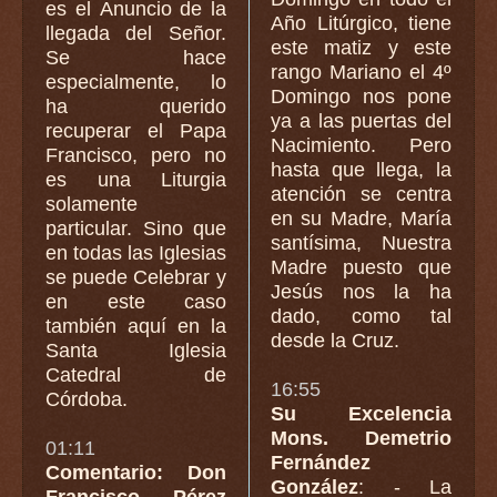
es el Anuncio de la
Año Litúrgico, tiene
llegada del Señor.
este matiz y este
Se hace
rango Mariano el 4º
especialmente, lo
Domingo nos pone
ha querido
ya a las puertas del
recuperar el Papa
Nacimiento. Pero
Francisco, pero no
hasta que llega, la
es una Liturgia
atención se centra
solamente
en su Madre, María
particular. Sino que
santísima, Nuestra
en todas las Iglesias
Madre puesto que
se puede Celebrar y
Jesús nos la ha
en este caso
dado, como tal
también aquí en la
desde la Cruz.
Santa Iglesia
Catedral de
16:55
Córdoba.
Su Excelencia
Mons. Demetrio
01:11
Fernández
Comentario: Don
González
: - La
Francisco Pérez