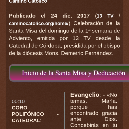
Camino Católico
Publicado el 24 dic. 2017
(
/
13 TV
) Celebración de la
caminocatolico.org/home/
Santa Misa del domingo de la 1ª semana de
Adviento, emitida por 13 TV desde la
Catedral de Córdoba, presidida por el obispo
de la diócesis Mons. Demetrio Fernández.
Inicio de la Santa Misa y Dedicación
Evangelio
: - «No
temas, María,
00:10
porque has
CORO
encontrado gracia
POLIFÓNICO -
ante Dios.
CATEDRAL
:
Concebirás en tu