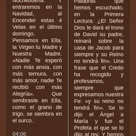
Nochebuena. Y
Palabras que
entraremos en la
hemos escuchado,
Navidad, al
en la Primera
Encender estas 4
Lectura: ¿El Señor
Velas en el último
Dios le dará el trono
domingo.
de David su padre,
Pensamos en Ella,
reinará sobre la
la Virgen tu Madre y
casa de Jacob para
Nuestra Madre.
siempre y su Reino
«Nadie Te esperó
no tendrá fin». Una
con más ansia, con
frase que el Credo
más ternura, con
ha recogido y
más amor, nadie Te
profesamos,
recibió con más
siempre que
Alegría». Que
expresamos nuestra
sembraste en Ella,
Fe: «y su reino no
como el grano de
tendrá fin». Se lo
trigo, se siembra en
dijo el Ángel a
el surco.
María y fue el
Profeta el que se lo
04:06
dijo al rey. Y hemos