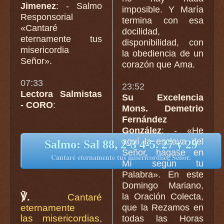
Jimenez
: - Salmo
imposible. Y María
Responsorial
termina con esa
«Cantaré
docilidad,
eternamente tus
disponibilidad, con
misericordia
la obediencia de un
Señor».
corazón que Ama.
07:33
23:52
Lectora Salmistas
Su Excelencia
- CORO
:
Mons. Demetrio
Fernández
González
: - «He
aquí la esclava del
Salmo: Sal 88, 2-3 4-5. 27 y 29
Señor, hágase en
Cantaré eternamente tus misericordias, Señor.
Mí según tu
Palabra». En este
Domingo Mariano,
℣.
la Oración Colecta,
Cantaré
eternamente
que la Rezamos en
las misericordias,
todas las Horas