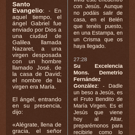
Santo
con Jesús. Aunque
Evangelio
: - En
no podáis salir de
aquel tiempo, el
casa, en el Belén
ángel Gabriel fue
que tenéis puesto,
enviado por Dios a
en una Estampa, en
una ciudad de
un Crisma que os
Galilea llamada
haya llegado.
Nazaret, a una
virgen desposada
27:28
con un hombre
Su Excelencia
llamado José, de
Mons. Demetrio
la casa de David;
Fernández
el nombre de la
González
: - Dadle
virgen era María.
un beso a Jesús, es
El ángel, entrando
el Fruto Bendito de
en su presencia,
María Virgen. Es el
dijo:
Jesús que viene
hoy al Altar,
«Alégrate, llena de
preparémonos para
gracia, el señor
recibirle como lo