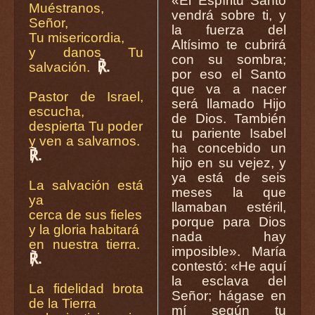
«El Espíritu Santo
Muéstranos,
vendrá sobre ti, y
Señor,
la fuerza del
Tu misericordia,
Altísimo te cubrirá
y danos Tu
con su sombra;
℟.
salvación.
por eso el Santo
que va a nacer
Pastor de Israel,
será llamado Hijo
escucha,
de Dios. También
despierta Tu poder
tu pariente Isabel
y ven a salvarnos.
ha concebido un
℟.
hijo en su vejez, y
ya está de seis
La salvación está
meses la que
ya
llamaban estéril,
cerca de sus fieles
porque para Dios
y la gloria habitará
nada hay
en nuestra tierra.
imposible». María
℟.
contestó: «He aquí
la esclava del
La fidelidad brota
Señor; hágase en
de la Tierra
mí según tu