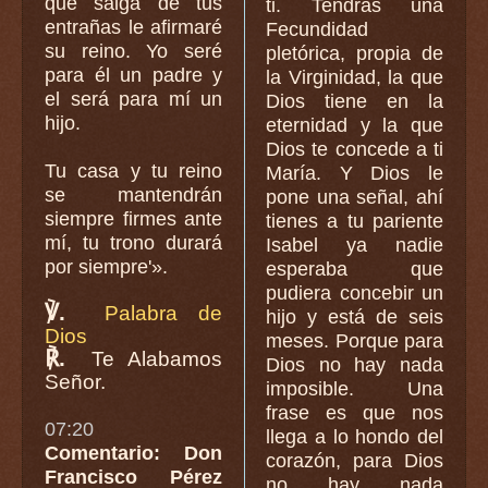
que salga de tus
ti. Tendrás una
entrañas le afirmaré
Fecundidad
su reino. Yo seré
pletórica, propia de
para él un padre y
la Virginidad, la que
el será para mí un
Dios tiene en la
hijo.
eternidad y la que
Dios te concede a ti
Tu casa y tu reino
María. Y Dios le
se mantendrán
pone una señal, ahí
siempre firmes ante
tienes a tu pariente
mí, tu trono durará
Isabel ya nadie
por siempre'».
esperaba que
pudiera concebir un
℣.
Palabra de
hijo y está de seis
Dios
meses. Porque para
℟.
Te Alabamos
Dios no hay nada
Señor.
imposible. Una
frase es que nos
07:20
llega a lo hondo del
Comentario: Don
corazón, para Dios
Francisco Pérez
no hay nada