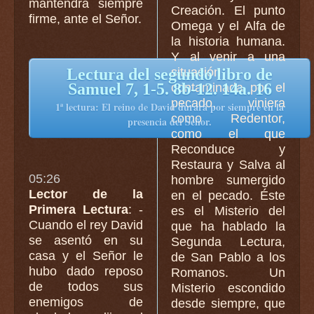
mantendrá siempre
Creación. El punto
firme, ante el Señor.
Omega y el Alfa de
la historia humana.
Y al venir a una
situación
Lectura del segundo libro de
Samuel 7, 1-5. 8b-12. 14a. 16
contaminada por el
pecado, viniera
1ª lectura: El reino de David durará por siempre en la
como Redentor,
presencia del Señor.
como el que
Reconduce y
Restaura y Salva al
05:26
hombre sumergido
Lector de la
en el pecado. Éste
Primera Lectura
: -
es el Misterio del
Cuando el rey David
que ha hablado la
se asentó en su
Segunda Lectura,
casa y el Señor le
de San Pablo a los
hubo dado reposo
Romanos. Un
de todos sus
Misterio escondido
enemigos de
desde siempre, que