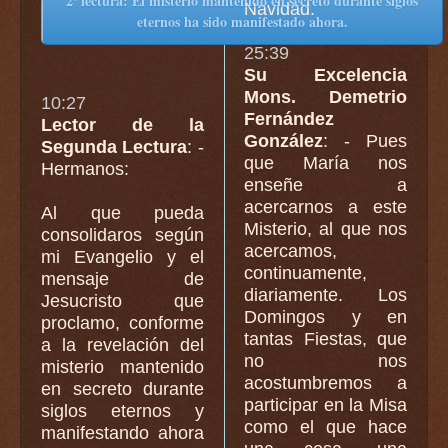
2ª lectura: El misterio mantenido en secreto durante siglos
Navidad.
eternos ha sido manifestado ahora.
25:39
Su Excelencia
Mons. Demetrio
10:27
Fernández
Lector de la
González
: - Pues
Segunda Lectura
: -
que María nos
Hermanos:
enseñe a
acercarnos a este
Al que pueda
Misterio, al que nos
consolidaros según
acercamos,
mi Evangelio y el
continuamente,
mensaje de
diariamente. Los
Jesucristo que
Domingos y en
proclamo, conforme
tantas Fiestas, que
a la revelación del
no nos
misterio mantenido
acostumbremos a
en secreto durante
participar en la Misa
siglos eternos y
como el que hace
manifestando ahora