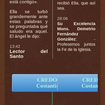
está contigo».
recibió Ella, que así
sea.
Ella se turbó
grandemente ante
28:06
estas palabras y
Su Excelencia
se preguntaba qué
Mons. Demetrio
saludo era aquel.
Fernández
El ángel le dijo:
González
: -
Profesemos juntos
13:42
la Fe de la Iglesia.
Lector del
Santo
CREDO - Nicceno
CREDO -
Costantinopolitano
Costantin