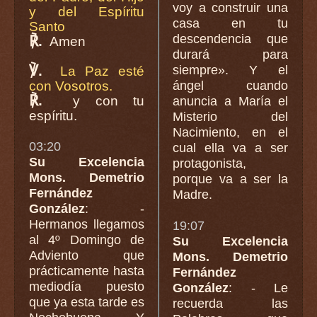
voy a construir una
y del Espíritu
casa en tu
Santo
descendencia que
℟.
Amen
durará para
℣.
siempre». Y el
La Paz esté
ángel cuando
con Vosotros.
℟.
y con tu
anuncia a María el
espíritu.
Misterio del
Nacimiento, en el
03:20
cual ella va a ser
Su Excelencia
protagonista,
Mons. Demetrio
porque va a ser la
Fernández
Madre.
González
: -
Hermanos llegamos
19:07
al 4º Domingo de
Su Excelencia
Adviento que
Mons. Demetrio
prácticamente hasta
Fernández
mediodía puesto
González
: - Le
que ya esta tarde es
recuerda las