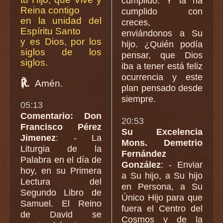
cumplido. Y la ha
Reina contigo
cumplido con
en la unidad del
creces,
Espíritu Santo
enviándonos a Su
y es Dios, por los
hijo. ¿Quién podía
siglos de los
pensar, que Dios
siglos.
iba a tener está feliz
ocurrencia y este
℟.
Amén.
plan pensado desde
siempre.
05:13
Comentario: Don
20:53
Francisco Pérez
Su Excelencia
Jimenez
: - La
Mons. Demetrio
Liturgia de la
Fernández
Palabra en el día de
González
: - Enviar
hoy, en su Primera
a Su hijo, a Su hijo
Lectura del
en Persona, a Su
Segundo Libro de
Único Hijo para que
Samuel. El Reino
fuera el Centro del
de David se
Cosmos y de la