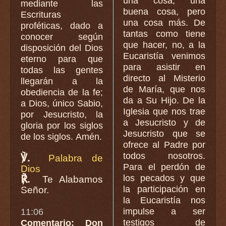
una cosa, una
mediante las
buena cosa, pero
Escrituras
una cosa más. De
proféticas, dado a
tantas como tiene
conocer según
que hacer, no, a la
disposición del Dios
Eucaristía venimos
eterno para que
para asistir en
todas las gentes
directo al Misterio
llegarán a la
de María, que nos
obediencia de la fe;
da a Su Hijo. De la
a Dios, único Sabio,
Iglesia que nos trae
por Jesucristo, la
a Jesucristo y de
gloria por los siglos
Jesucristo que se
de los siglos. Amén.
ofrece al Padre por
todos nosotros.
℣.
Palabra de
Para el perdón de
Dios
℟.
los pecados y que
Te Alabamos
la participación en
Señor.
la Eucaristía nos
impulse a ser
11:06
testigos de
Comentario: Don