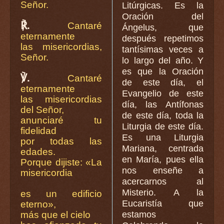
Señor.
Litúrgicas. Es la
Oración del
℟.
Cantaré
Ángelus, que
eternamente
después repetimos
las misericordias,
tantísimas veces a
Señor.
lo largo del año. Y
es que la Oración
℣.
Cantaré
de este día, el
eternamente
Evangelio de este
las misericordias
día, las Antífonas
del Señor,
de este día, toda la
anunciaré tu
Liturgia de este día.
fidelidad
Es una Liturgia
por todas las
Mariana, centrada
edades.
en María, pues ella
Porque dijiste: «La
nos enseñe a
misericordia
acercarnos al
Misterio. A la
es un edificio
Eucaristía que
eterno»,
más que el cielo
estamos