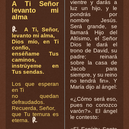
vientre y darás a
A Ti Señor
luz un hijo, y le
levanto mi
pondrás por
alma
nombre Jesús.
Será grande, se
℟.
A Ti, Señor,
llamará Hijo del
levanto mi alma,
Altísimo, el Señor
Dios mío, en Ti
Dios le dará el
confío,
trono de David, su
enséñame Tus
padre; reinará
caminos,
sobre la casa de
instrúyeme en
Jacob para
Tus sendas.
siempre, y su reino
no tendrá fin». Y
Los que esperan
María dijo al ángel:
en Ti
no quedan
«¿Cómo será eso,
defraudados.
pues no conozco
Recuerda, Señor,
varón?». El ángel
que Tu ternura es
le contesto:
℟.
eterna.