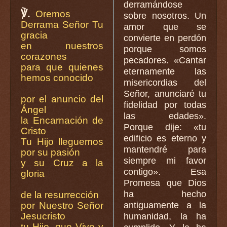
derramándose
℣.
Oremos
sobre nosotros. Un
Derrama Señor Tu
amor que se
gracia
convierte en perdón
en nuestros
porque somos
corazones
pecadores. «Cantar
para que quienes
eternamente las
hemos conocido
misericordias del
Señor, anunciaré tu
por el anuncio del
fidelidad por todas
Ángel
las edades».
la Encarnación de
Porque dije: «tu
Cristo
edificio es eterno y
Tu Hijo lleguemos
mantendré para
por su pasión
siempre mi favor
y su Cruz a la
contigo». Esa
gloria
Promesa que Dios
ha hecho
de la resurrección
antiguamente a la
por Nuestro Señor
Jesucristo
humanidad, la ha
tu Hijo, que Vive y