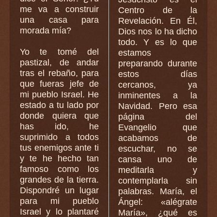
me va a construir
Centro de la
una casa para
Revelación. En Él,
morada mía?
Dios nos lo ha dicho
todo. Y es lo que
Yo te tomé del
estamos
pastizal, de andar
preparando durante
tras el rebaño, para
estos días
que fueras jefe de
cercanos, ya
mi pueblo Israel. He
inminentes a la
estado a tu lado por
Navidad. Pero esa
donde quiera que
página del
has ido, he
Evangelio que
suprimido a todos
acabamos de
tus enemigos ante ti
escuchar, no se
y te he hecho tan
cansa uno de
famoso como los
meditarla y
grandes de la tierra.
contemplarla sin
Dispondré un lugar
palabras. María, el
para mi pueblo
Ángel: «alégrate
Israel y lo plantaré
María», ¿qué es