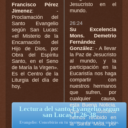
Jesucristo en el
Francisco Pérez
mundo.
Jimenez
: -
Proclamación del
26:24
Santo Evangelio
Su Excelencia
según San Lucas:
Mons. Demetrio
«el Misterio de la
Fernández
Encarnación del
González
: - A llevar
Hijo de Dios, por
la Paz de Jesucristo
Obra del Espíritu
al mundo, y la
Santo, en el Seno
participación en la
de María la Virgen».
Eucaristía nos haga
Es el Centro de la
compartir con
Liturgia del día de
nuestros hermanos
hoy.
que sufren, por
cualquier causa,
esta Buena Noticia.
Lectura del santo Evangelio según
Que nosotros
san Lucas 1, 26-38
hemos recibido en
Evangelio: Concebirás en tu vientre y darás a luz un hijo.
la Santa Misa, por