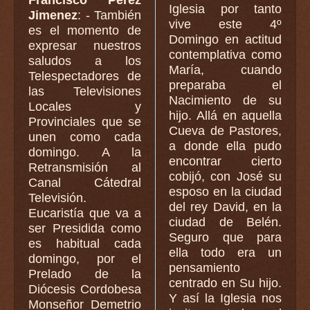
Iglesia por tanto
Jimenez
: - También
vive este 4º
es el momento de
Domingo en actitud
expresar nuestros
contemplativa como
saludos a los
María, cuando
Telespectadores de
preparaba el
las Televisiones
Nacimiento de su
Locales y
hijo. Allá en aquella
Provinciales que se
Cueva de Pastores,
unen como cada
a donde ella pudo
domingo. A la
encontrar cierto
Retransmisión al
cobijó, con José su
Canal Cátedral
esposo en la ciudad
Televisión.
del rey David, en la
Eucaristía que va a
ciudad de Belén.
ser Presidida como
Seguro que para
es habitual cada
ella todo era un
domingo, por el
pensamiento
Prelado de la
centrado en Su hijo.
Diócesis Cordobesa
Y así la Iglesia nos
Monseñor Demetrio