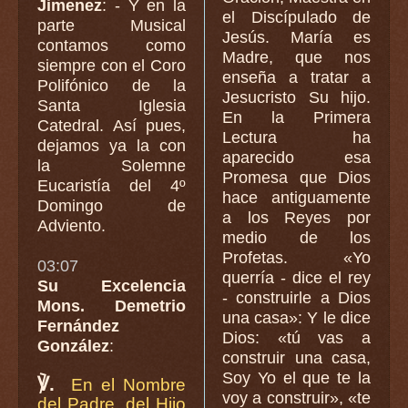
Jimenez
: - Y en la
el Discípulado de
parte Musical
Jesús. María es
contamos como
Madre, que nos
siempre con el Coro
enseña a tratar a
Polifónico de la
Jesucristo Su hijo.
Santa Iglesia
En la Primera
Catedral. Así pues,
Lectura ha
dejamos ya la con
aparecido esa
la Solemne
Promesa que Dios
Eucaristía del 4º
hace antiguamente
Domingo de
a los Reyes por
Adviento.
medio de los
Profetas. «Yo
03:07
querría - dice el rey
Su Excelencia
- construirle a Dios
Mons. Demetrio
una casa»: Y le dice
Fernández
Dios: «tú vas a
González
:
construir una casa,
Soy Yo el que te la
℣.
En el Nombre
voy a construir», «te
del Padre, del Hijo