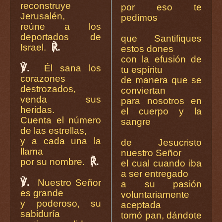
reconstruye
por eso te
Jerusalén,
pedimos
reúne a los
deportados de
que Santifiques
℟.
Israel.
estos dones
con la efusión de
℣.
Él sana los
tu espíritu
corazones
de manera que se
destrozados,
conviertan
venda sus
para nosotros en
heridas.
el cuerpo y la
Cuenta el número
sangre
de las estrellas,
y a cada una la
de Jesucristo
llama
nuestro Señor
℟.
por su nombre.
el cual cuando iba
a ser entregado
℣.
Nuestro Señor
a su pasión
es grande
voluntariamente
y poderoso, su
aceptada
sabiduría
tomó pan, dándote