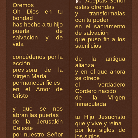
℣.
Aceptas Señor
Oremos
estas ofrendas
Oh Dios en tu
y transfórmalas
bondad
con tu poder
has hecho a tu hijo
en el sacramento
puerta de
de salvación
salvación y de
que puso fin a los
vida
sacrificios
concédenos por la
de la antigua
acción
alianza
previsora de la
y en el que ahora
Virgen María
se ofrece
permanecer fieles
el verdadero
en el Amor de
Cordero nacido
Cristo
de la Virgen
Inmaculada
y que se nos
abran las puertas
tu Hijo Jesucristo
de la Jerusalén
que y vive y reina
Celeste
por los siglos de
por nuestro Señor
los siglos.