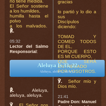
no tiene medida.
gracias
El Señor sostiene
a los humildes,
lo partió y lo dio a
humilla hasta el
sus
polvo
Discípulos
a los malvados.
diciendo:
℟.
TOMAD Y
05:32
COMED TODOS
Lector del Salmo
DE EL,
PORQUE ESTO
Responsorial
:
ES MI CUERPO,
QUE SERÁ
Aleluya Is 33, 22
ENTREGADO
POR VOSOTROS.
Aleluya, aleluya, aleluya
℣.
Señor mío y
Dios mío.
℟.
Aleluya,
aleluya, aleluya.
21:41
Padre Don: Manuel
℣.
El Señor nos