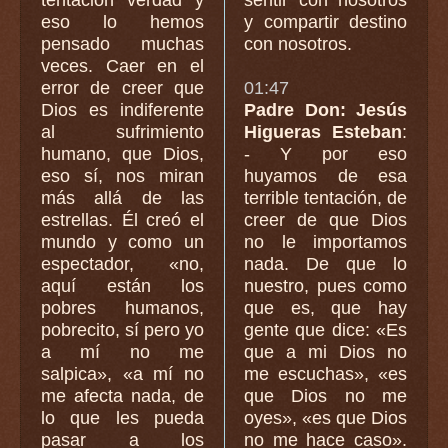
eso lo hemos
y compartir destino
pensado muchas
con nosotros.
veces. Caer en el
error de creer que
01:47
Dios es indiferente
Padre Don: Jesús
al sufrimiento
Higueras Esteban
:
humano, que Dios,
- Y por eso
eso sí, nos miran
huyamos de esa
más allá de las
terrible tentación, de
estrellas. Él creó el
creer de que Dios
mundo y como un
no le importamos
espectador, «no,
nada. De que lo
aquí están los
nuestro, pues como
pobres humanos,
que es, que hay
pobrecito, sí pero yo
gente que dice: «Es
a mí no me
que a mi Dios no
salpica», «a mí no
me escuchas», «es
me afecta nada, de
que Dios no me
lo que les pueda
oyes», «es que Dios
pasar a los
no me hace caso».