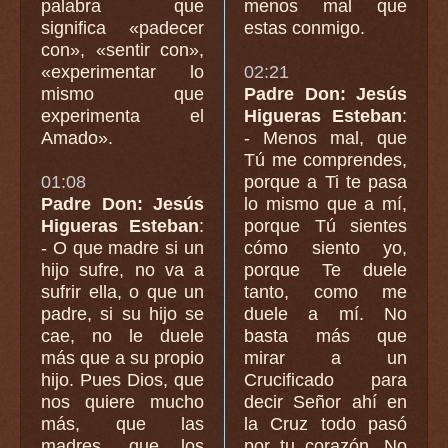
palabra que
menos mal que
significa «padecer
estas conmigo.
con», «sentir con»,
«experimentar lo
02:21
mismo que
Padre Don: Jesús
experimenta el
Higueras Esteban
:
Amado».
- Menos mal, que
Tú me comprendes,
01:08
porque a Ti te pasa
Padre Don: Jesús
lo mismo que a mí,
Higueras Esteban
:
porque Tú sientes
- O que madre si un
cómo siento yo,
hijo sufre, no va a
porque Te duele
sufrir ella, o que un
tanto, como me
padre, si su hijo se
duele a mí. No
cae, no le duele
basta más que
más que a su propio
mirar a un
hijo. Pues Dios, que
Crucificado para
nos quiere mucho
decir Señor ahí en
más, que las
la Cruz todo pasó
madres, que los
por tu corazón. No