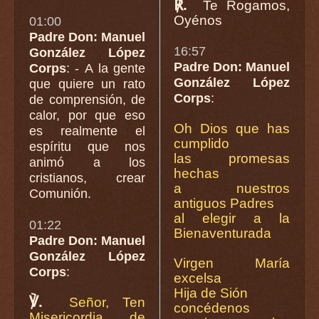
℟.
Te Rogamos,
Oyénos
01:00
Padre Don: Manuel
16:57
González López
Padre Don: Manuel
Corps
: - A la gente
González López
que quiere un rato
Corps
:
de comprensión, de
calor, por que eso
Oh Dios que has
es realmente el
cumplido
espíritu que nos
las promesas
animó a los
hechas
cristianos, crear
a nuestros
Comunión.
antiguos Padres
al elegir a la
01:22
Bienaventurada
Padre Don: Manuel
González López
Virgen María
Corps
:
excelsa
Hija de Sión
℣.
Señor, Ten
concédenos
Misericordia de