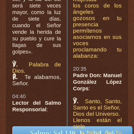
los coros de los
será siete veces
ángeles
mayor, como la luz
gozosos en tu
de siete días,
presencia
cuando el Señor
permítenos
vende la herida de
asociarnos en sus
su pueblo y cure la
voces
llagas de sus
proclamando tu
golpes».
alabanza:
℣.
Palabra de
20:35
Dios.
Padre Don: Manuel
℟.
Te alabamos,
González López
Señor.
Corps
:
04:40
℣.
Santo, Santo,
Lector del Salmo
Santo es el Señor,
Responsorial
:
Dios del Universo.
Llenos están el
cielo
Salmo: Sal 146, 1-2. 3-4. 5-6
y la tierra de Tu