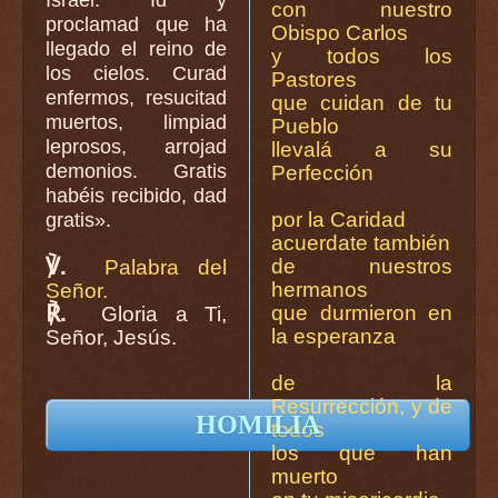
con nuestro
proclamad que ha
Obispo Carlos
llegado el reino de
y todos los
los cielos. Curad
Pastores
enfermos, resucitad
que cuidan de tu
muertos, limpiad
Pueblo
leprosos, arrojad
llevalá a su
demonios. Gratis
Perfección
habéis recibido, dad
por la Caridad
gratis».
acuerdate también
℣.
de nuestros
Palabra del
hermanos
Señor.
℟.
que durmieron en
Gloria a Ti,
la esperanza
Señor, Jesús.
de la
Resurrección, y de
HOMILIA
todos
los que han
muerto