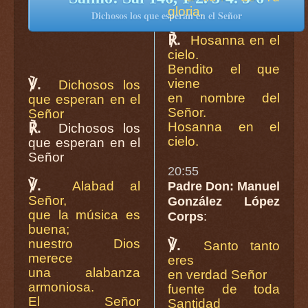
gloria.
Dichosos los que esperan en el Señor
℟.
Hosanna en el
cielo.
Bendito el que
℣.
viene
Dichosos los
en nombre del
que esperan en el
Señor.
Señor
℟.
Hosanna en el
Dichosos los
cielo.
que esperan en el
Señor
20:55
℣.
Alabad al
Padre Don: Manuel
Señor,
González López
que la música es
Corps
:
buena;
nuestro Dios
℣.
Santo tanto
merece
eres
una alabanza
en verdad Señor
armoniosa.
fuente de toda
El Señor
Santidad