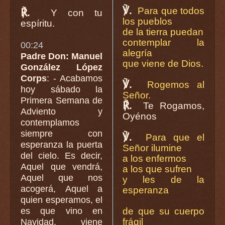
℣.
Para que todos
℟.
Y con tu
los pueblos
espíritu.
de la tierra puedan
contemplar la
00:24
alegría
Padre Don: Manuel
que viene de Dios.
González López
Corps
: - Acabamos
℣.
Rogemos al
hoy sábado la
Señor.
Primera Semana de
℟.
Te Rogamos,
Adviento y
Oyénos
contemplamos
siempre con
℣.
Para que el
esperanza la puerta
Señor ilumine
del cielo. Es decir,
a los enfermos
Aquel que vendrá,
a los que sufren
Aquel que nos
y les de la
acogerá, Aquel a
esperanza
quien esperamos, el
es que vino en
de que su cuerpo
frágil
Navidad, viene