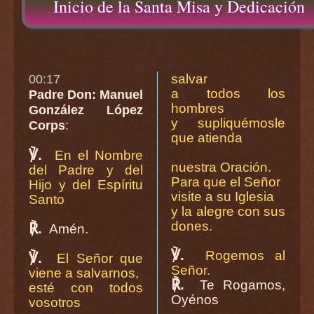
Inicio de la Santa Misa y Dedicación
salvar
00:17
a todos los
Padre Don: Manuel
hombres
González López
y supliquémosle
Corps
:
que atienda
℣.
En el Nombre
nuestra Oración.
del Padre y del
Para que el Señor
Hijo y del Espíritu
visite a su Iglesia
Santo
y la alegre con sus
dones.
℟.
Amén.
℣.
Rogemos al
℣.
El Señor que
Señor.
viene a salvarnos,
℟.
Te Rogamos,
esté con todos
Oyénos
vosotros