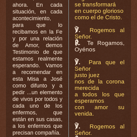
se transformará
ahora. En cada
en cuerpo glorioso
situación, en cada
como el de Cristo.
acontecimiento,
para que lo
℣.
Rogemos al
recibamos en la Fe
Señor.
y por una relación
℟.
Te Rogamos,
de Amor, demos
Oyénos
Testimonio de que
estamos realmente
℣.
Para que el
esperando. Vamos
Señor
a recomendar en
justo juez
esta Misa a José
nos de la corona
como difunto y a
merecida
pedir ...un elemento
a todos los que
de vivos por todos y
esperamos
cada uno de los
con amor su
enfermos, que
venida.
están en sus casas,
℣.
a los enfermos que
Rogemos al
precisan compañía.
Señor.