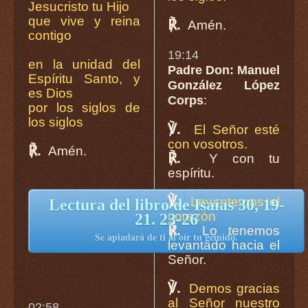
Jesucristo tu Hijo
que vive y reina
℟.
Amén.
contigo
19:14
en la unidad del
Padre Don: Manuel
Espíritu Santo, y
González López
es Dios
Corps
:
por los siglos de
los siglos
℣.
El Señor esté
con vosotros.
℟.
Amén.
℟.
Y con tu
espíritu.
℣.
Levantemos el
Lectura del libro de Isaías 30, 19-
corazón
21. 23-26
℟.
Lo tenemos
Se apiadará de ti al oír tu gemido.
levantado hacia el
Señor.
℣.
Demos gracias
al Señor nuestro
02:58