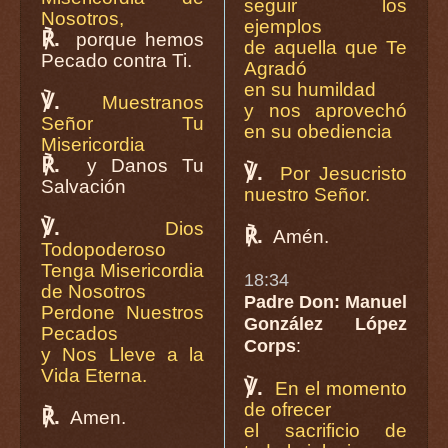
seguir los
Nosotros,
ejemplos
℟.
porque hemos
de aquella que Te
Pecado contra Ti.
Agradó
en su humildad
℣.
Muestranos
y nos aprovechó
Señor Tu
en su obediencia
Misericordia
℟.
y Danos Tu
℣.
Por Jesucristo
Salvación
nuestro Señor.
℣.
Dios
℟.
Amén.
Todopoderoso
Tenga Misericordia
18:34
de Nosotros
Padre Don: Manuel
Perdone Nuestros
González López
Pecados
Corps
:
y Nos Lleve a la
Vida Eterna.
℣.
En el momento
de ofrecer
℟.
Amen.
el sacrificio de