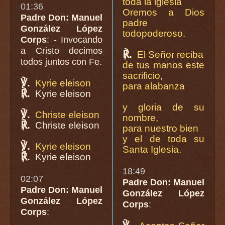
toda la iglesia
01:36
Oremos a Dios
Padre Don: Manuel
padre
González López
todopoderoso.
Corps
: - Invocando
a Cristo decimos
℟.
El Señor reciba
todos juntos con Fe.
de tus manos este
sacrificio,
℣.
Kyrie eleison
para alabanza
℟.
Kyrie eleison
y gloria de su
℣.
Christe eleison
nombre,
℟.
Christe eleison
para nuestro bien
y el de toda su
℣.
Kyrie eleison
Santa Iglesia.
℟.
Kyrie eleison
18:49
02:07
Padre Don: Manuel
Padre Don: Manuel
González López
González López
Corps
:
Corps
: