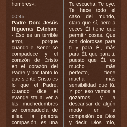
hombres».
Te escucha, Te oye,
Te hace todo el
00:45
caso del mundo,
Padre Don: Jesús
claro que sí, pero a
Higueras Esteban
:
veces Él tiene que
- Eso es un terrible
permitir cosas. Que
error, porque
son dolorosas para
cuando el Señor se
ti y para Él, más
compadece y el
para Él, que para ti,
corazón de Cristo
puesto que Él, es
en el corazón del
mucho más
Padre y por tanto lo
perfecto, tiene
que siente Cristo es
mucha más
lo que el Padre.
sensibilidad que tú.
Cuando dice el
Y por eso vamos a
evangelista al ver a
gozarnos y a
las muchedumbres
descansar de algún
se compadecía de
modo en la
ellas, la palabra
compasión de Dios
compasión, es una
y decir, Dios mío,