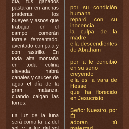
día, tus ganados
por su condición
pastarán en anchas
humana
praderas; los
reparó con su
bueyes y asnos que
inocencia
trabajan en el
la culpa de la
campo comerán
madre
forraje fermentado,
ella descendientes
aventado con pala y
de Abraham
con rastrillo. En
toda alta montaña
por la fe concibió
en toda colina
en su seno
elevada habrá
creyendo
canales y cauces de
ella es la vara de
agua el día de la
Hesse
gran matanza,
que ha florecido
cuando caigan las
en Jesucristo
torres.
Señor Nuestro, por
La luz de la luna
Él
será como la luz del
adoran tú
sol, y la luz del sol
majestad