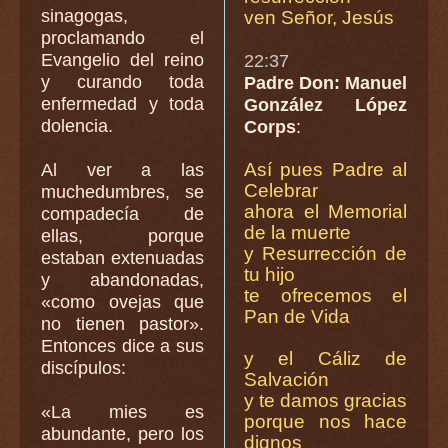
sinagogas,
ven Señor, Jesús
proclamando el
Evangelio del reino
22:37
y curando toda
Padre Don: Manuel
enfermedad y toda
González López
dolencia.
Corps
:
Así pues Padre al
Al ver a las
Celebrar
muchedumbres, se
ahora el Memorial
compadecía de
de la muerte
ellas, porque
y Resurrección de
estaban extenuadas
tu hijo
y abandonadas,
te ofrecemos el
«como ovejas que
Pan de Vida
no tienen pastor».
Entonces dice a sus
y el Cáliz de
discípulos:
Salvación
y te damos gracias
«La mies es
porque nos hace
abundante, pero los
dignos