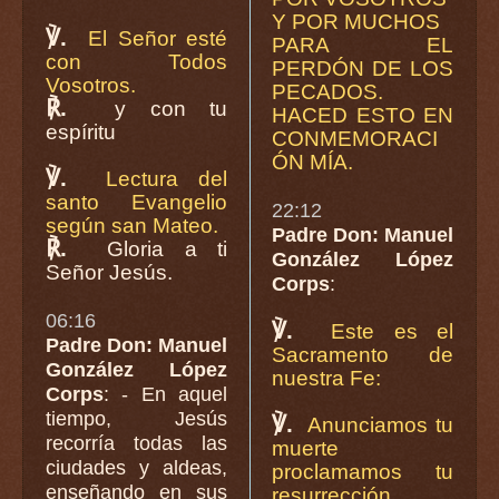
Y POR MUCHOS
℣.
El Señor esté
PARA EL
con Todos
PERDÓN DE LOS
Vosotros.
PECADOS.
℟.
y con tu
HACED ESTO EN
espíritu
CONMEMORACI
ÓN MÍA.
℣.
Lectura del
santo Evangelio
22:12
según san Mateo.
Padre Don: Manuel
℟.
Gloria a ti
González López
Señor Jesús.
Corps
:
06:16
℣.
Este es el
Padre Don: Manuel
Sacramento de
González López
nuestra Fe:
Corps
: - En aquel
tiempo, Jesús
℣.
Anunciamos tu
recorría todas las
muerte
ciudades y aldeas,
proclamamos tu
enseñando en sus
resurrección