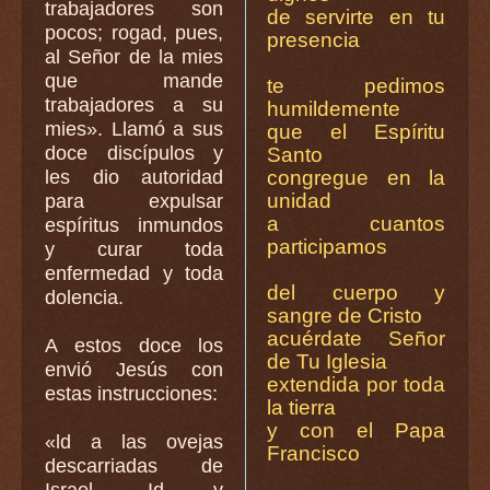
trabajadores son
de servirte en tu
pocos; rogad, pues,
presencia
al Señor de la mies
que mande
te pedimos
trabajadores a su
humildemente
mies». Llamó a sus
que el Espíritu
doce discípulos y
Santo
les dio autoridad
congregue en la
unidad
para expulsar
a cuantos
espíritus inmundos
participamos
y curar toda
enfermedad y toda
del cuerpo y
dolencia.
sangre de Cristo
acuérdate Señor
A estos doce los
de Tu Iglesia
envió Jesús con
extendida por toda
estas instrucciones:
la tierra
y con el Papa
«ld a las ovejas
Francisco
descarriadas de
Israel. Id y