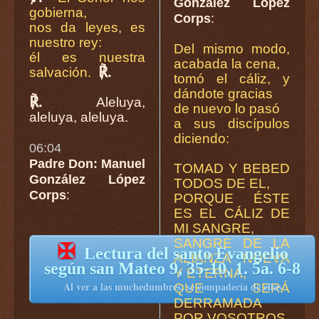
González López
gobierna,
Corps
:
nos da leyes, es
nuestro rey:
Del mismo modo,
él es nuestra
acabada la cena,
℟.
salvación.
tomó el cáliz, y
dándote gracias
℟.
Aleluya,
de nuevo lo pasó
aleluya, aleluya.
a sus discípulos
diciendo:
06:04
Padre Don: Manuel
TOMAD Y BEBED
González López
TODOS DE EL,
Corps
:
PORQUE ÉSTE
ES EL CÁLIZ DE
MI SANGRE,
SANGRE DE LA
✠
Lectura del santo Evangelio
ALIANZA NUEVA
según san Mateo 9, 35-10, 1. 5a. 6-8
Y ETERNA,
Al ver a las muchedumbres, se compadecía de ellas
QUE SERÁ
DERRAMADA
POR VOSOTROS