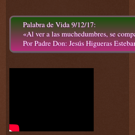
Palabra de Vida 9/12/17:
«Al ver a las muchedumbres, se compa
Por Padre Don: Jesús Higueras Esteba