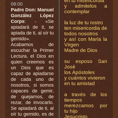
en tu misericordia
08:00
y admitelos a
Padre Don: Manuel
contemplar
González López
Corps
: - «Se
la luz de tu rostro
apiadará de ti, se
ten misericordia de
apiada de ti, al oír tu
todos nosotros
gemido».
y así con María la
Virgen
Acabamos de
Madre de Dios
escuchar la Primer
Lectura, el Dios en
su esposo San
quien creemos es
José
un Dios que es
los Apóstoles
capaz de apiadarse
y cuántos vivieron
de cada uno de
en tu amistad
nosotros, si somos
capaces de gemir,
a través de los
de quejarnos, de
tiempos
rezar, de invocarlo.
merezcamos por
Se apiadará de ti, al
tu hijo
oír tu gemido, es de
Jesucristo