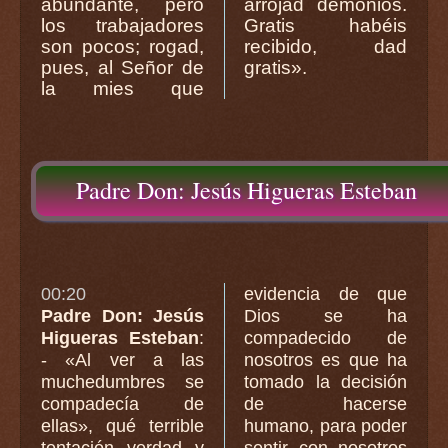
abundante, pero
arrojad demonios.
los trabajadores
Gratis habéis
son pocos; rogad,
recibido, dad
pues, al Señor de
gratis».
la mies que
Padre Don: Jesús Higueras Esteban
00:20
evidencia de que
Padre Don: Jesús
Dios se ha
Higueras Esteban
:
compadecido de
- «Al ver a las
nosotros es que ha
muchedumbres se
tomado la decisión
compadecía de
de hacerse
ellas», qué terrible
humano, para poder
tentación verdad y
sentir con nosotros