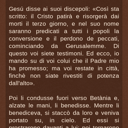
Gesú disse ai suoi discepoli: «Così sta
scritto: il Cristo patirà e risorgerà dai
morti il terzo giorno, e nel suo nome
saranno predicati a tutti i popoli la
conversione e il perdono de peccati,
cominciando da Gerusalemme. Di
questo voi siete testimoni. Ed ecco, io
mando su di voi colui che il Padre mio
ha promesso; ma voi restate in città,
finchè non siate rivestiti di potenza
dall'alto».
Poi li condusse fuori verso Betània e,
alzate le mani, li benedisse. Mentre li
benediceva, si staccò da loro e veniva
portato su, in cielo. Ed essi si
prostrarono davanti a lui; poi tornarono