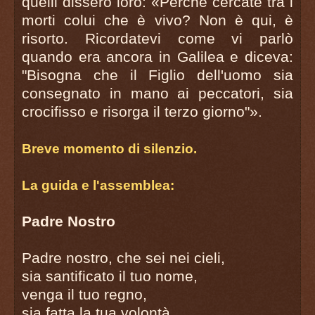
quelli dissero loro: «Perchè cercate tra i
morti colui che è vivo? Non è qui, è
risorto. Ricordatevi come vi parlò
quando era ancora in Galilea e diceva:
"Bisogna che il Figlio dell'uomo sia
consegnato in mano ai peccatori, sia
crocifisso e risorga il terzo giorno"».
Breve momento di silenzio.
La guida e l'assemblea:
Padre Nostro
Padre nostro, che sei nei cieli,
sia santificato il tuo nome,
venga il tuo regno,
sia fatta la tua volontà,