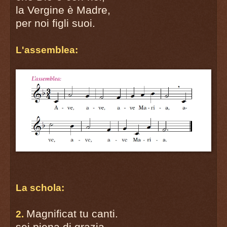
la Vergine è Madre,
per noi figli suoi.
L'assemblea:
La schola:
Magnificat tu canti.
2.
sei piena di grazia,