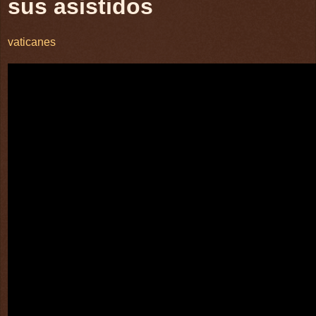
sus asistidos
vaticanes