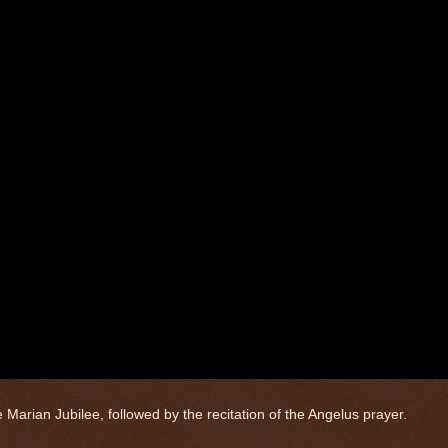
Marian Jubilee, followed by the recitation of the Angelus prayer.