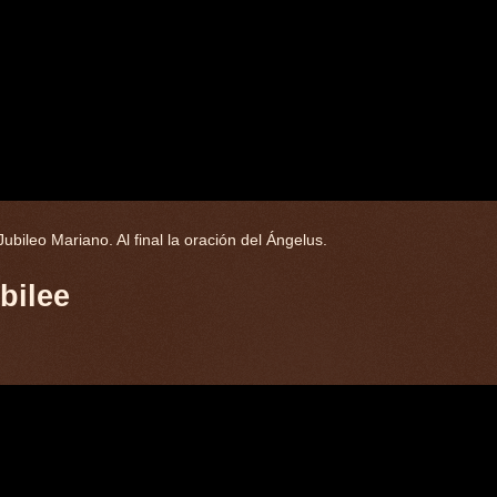
bileo Mariano. Al final la oración del Ángelus.
bilee