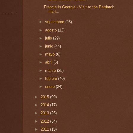
Francis in Georgia - Visit to the Patriarch
Ilia I...
►
septiembre
(26)
►
agosto
(12)
►
julio
(29)
►
junio
(44)
►
mayo
(6)
►
abril
(6)
►
marzo
(25)
►
febrero
(40)
►
enero
(24)
►
2015
(99)
►
2014
(17)
►
2013
(26)
►
2012
(34)
►
2011
(13)