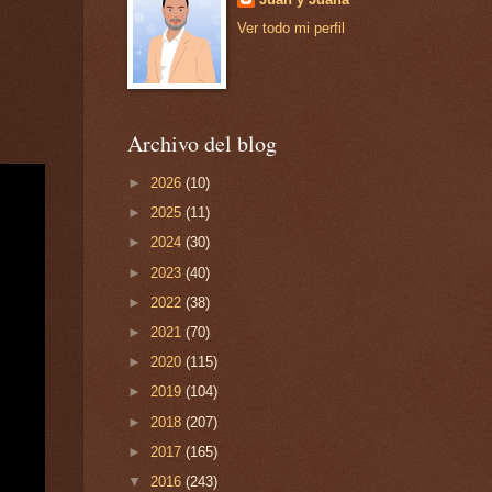
Ver todo mi perfil
Archivo del blog
►
2026
(10)
►
2025
(11)
►
2024
(30)
►
2023
(40)
►
2022
(38)
►
2021
(70)
►
2020
(115)
►
2019
(104)
►
2018
(207)
►
2017
(165)
▼
2016
(243)