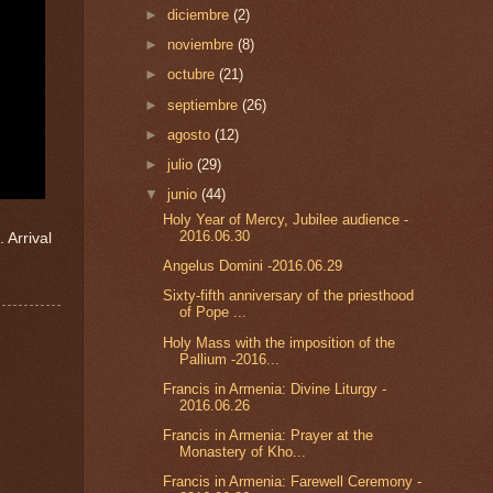
►
diciembre
(2)
►
noviembre
(8)
►
octubre
(21)
►
septiembre
(26)
►
agosto
(12)
►
julio
(29)
▼
junio
(44)
Holy Year of Mercy, Jubilee audience -
2016.06.30
 Arrival
Angelus Domini -2016.06.29
Sixty-fifth anniversary of the priesthood
of Pope ...
Holy Mass with the imposition of the
Pallium -2016...
Francis in Armenia: Divine Liturgy -
2016.06.26
Francis in Armenia: Prayer at the
Monastery of Kho...
Francis in Armenia: Farewell Ceremony -