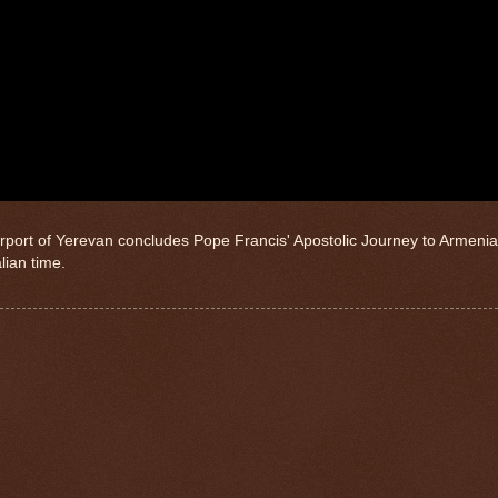
rport of Yerevan concludes Pope Francis' Apostolic Journey to Armenia.
lian time.