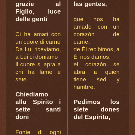
grazie al
las gentes,
Figlio, luce
delle genti
que nos ha
amado con un
Ci ha amati con
corazón de
un cuore di carne
carne,
Da Lui riceviamo,
de Él recibimos, a
a Lui ci doniamo
Él nos damos,
Il cuore si apra a
el corazón se
chi ha fame e
abra a quien
sete.
tiene sed y
hambre.
Chiediamo
allo Spirito i
Pedimos los
sette santi
siete dones
doni
del Espíritu,
Fonte di ogni