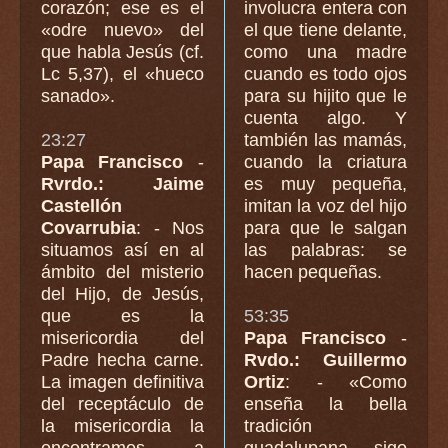
corazón; ese es el
involucra entera con
«odre nuevo» del
el que tiene delante,
que habla Jesús (cf.
como una madre
Lc 5,37), el «hueco
cuando es todo ojos
sanado».
para su hijito que le
cuenta algo. Y
23:27
también las mamás,
Papa Francisco
-
cuando la criatura
Rvrdo.: Jaime
es muy pequeña,
Castellón
imitan la voz del hijo
Covarrubia
: - Nos
para que le salgan
situamos así en al
las palabras: se
ámbito del misterio
hacen pequeñas.
del Hijo, de Jesús,
que es la
53:35
misericordia del
Papa Francisco
-
Padre hecha carne.
Rvdo.: Guillermo
La imagen definitiva
Ortiz
: - «Como
del receptáculo de
enseña la bella
la misericordia la
tradición
encontramos a
guadalupana —sigo