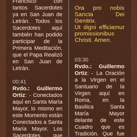
Francisco con
tantos Sacerdotes
Ora pro nobis
Sancta Dei
ya en San Juan de
Genitrix.
Letrán. Todos los
Ut digni efficiamur
Sacerdotes aquí
promissionibus
también han podido
Christi. Amen.
participar de la
Primera Meditación,
que el Papa Realizó
03:30
en San Juan de
Rvdo.: Guillermo
Letrán.
Ortiz
: - La Oración
a la Virgen en el
00:41
Santuario de la
Rvdo.: Guillermo
Virgen aquí en
Ortiz
: - Conectados
Roma, en la
aquí en Santa María
Basilica Santa
Mayor, lo mismo en
María Mayor
este Momento están
delante de este
Conectados a Santa
Cuadro que es
María Mayor. Los
Tradición. Que fue
Sacerdotes que