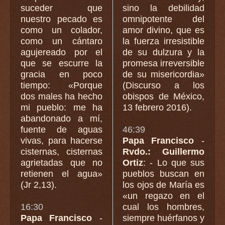
suceder que
sino la debilidad
nuestro pecado es
omnipotente del
como un colador,
amor divino, que es
como un cántaro
la fuerza irresistible
agujereado por el
de su dulzura y la
que se escurre la
promesa irreversible
gracia en poco
de su misericordia»
tiempo: «Porque
(Discurso a los
dos males ha hecho
obispos de México,
mi pueblo: me ha
13 febrero 2016).
abandonado a mí,
fuente de aguas
46:39
vivas, para hacerse
Papa Francisco
-
cisternas, cisternas
Rvdo.: Guillermo
agrietadas que no
Ortiz
: - Lo que sus
retienen el agua»
pueblos buscan en
(Jr 2,13).
los ojos de María es
«un regazo en el
16:30
cual los hombres,
Papa Francisco
-
siempre huérfanos y