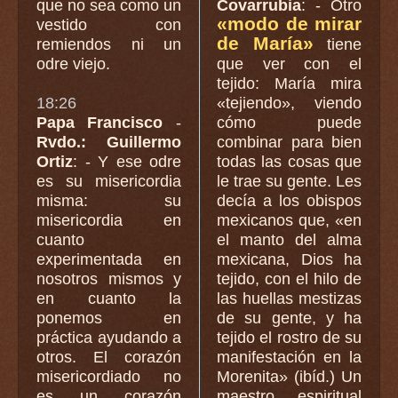
que no sea como un
Covarrubia
: - Otro
«modo de mirar
vestido con
de María»
remiendos ni un
tiene
odre viejo.
que ver con el
tejido: María mira
18:26
«tejiendo», viendo
Papa Francisco
-
cómo puede
Rvdo.: Guillermo
combinar para bien
Ortiz
: - Y ese odre
todas las cosas que
es su misericordia
le trae su gente. Les
misma: su
decía a los obispos
misericordia en
mexicanos que, «en
cuanto
el manto del alma
experimentada en
mexicana, Dios ha
nosotros mismos y
tejido, con el hilo de
en cuanto la
las huellas mestizas
ponemos en
de su gente, y ha
práctica ayudando a
tejido el rostro de su
otros. El corazón
manifestación en la
misericordiado no
Morenita» (ibíd.) Un
es un corazón
maestro espiritual