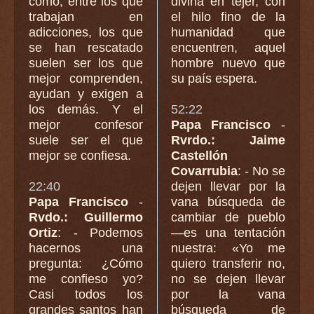
cómo, entre los que
divina en tejer, con
trabajan en
el hilo fino de la
adicciones, los que
humanidad que
se han rescatado
encuentren, aquel
suelen ser los que
hombre nuevo que
mejor comprenden,
su país espera.
ayudan y exigen a
los demás. Y el
52:22
mejor confesor
Papa Francisco
-
suele ser el que
Rvrdo.: Jaime
mejor se confiesa.
Castellón
Covarrubia
: - No se
22:40
dejen llevar por la
Papa Francisco
-
vana búsqueda de
Rvdo.: Guillermo
cambiar de pueblo
Ortiz
: - Podemos
—es una tentación
hacernos una
nuestra: «Yo me
pregunta: ¿Cómo
quiero transferir no,
me confieso yo?
no se dejen llevar
Casi todos los
por la vana
grandes santos han
búsqueda de