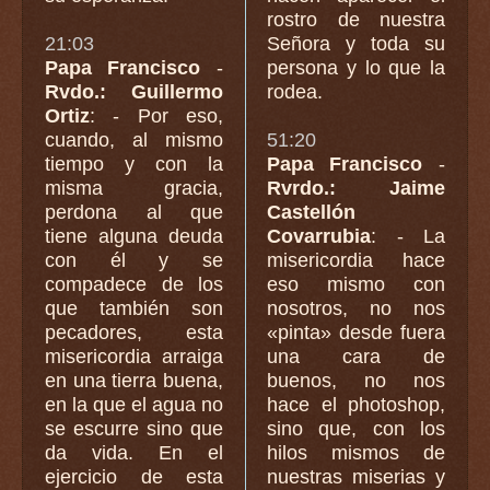
rostro de nuestra
21:03
Señora y toda su
Papa Francisco
-
persona y lo que la
Rvdo.: Guillermo
rodea.
Ortiz
: - Por eso,
cuando, al mismo
51:20
tiempo y con la
Papa Francisco
-
misma gracia,
Rvrdo.: Jaime
perdona al que
Castellón
tiene alguna deuda
Covarrubia
: - La
con él y se
misericordia hace
compadece de los
eso mismo con
que también son
nosotros, no nos
pecadores, esta
«pinta» desde fuera
misericordia arraiga
una cara de
en una tierra buena,
buenos, no nos
en la que el agua no
hace el photoshop,
se escurre sino que
sino que, con los
da vida. En el
hilos mismos de
ejercicio de esta
nuestras miserias y