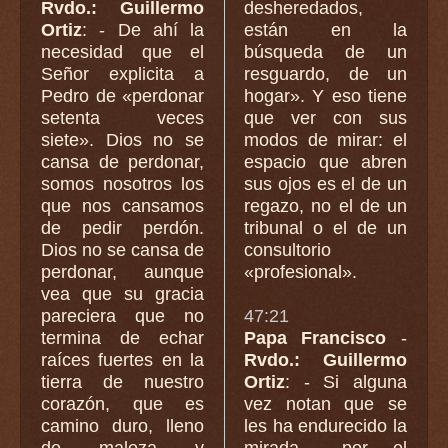
Rvdo.: Guillermo
desheredados,
Ortiz
: - De ahí la
están en la
necesidad que el
búsqueda de un
Señor explicita a
resguardo, de un
Pedro de «perdonar
hogar». Y eso tiene
setenta veces
que ver con sus
siete». Dios no se
modos de mirar: el
cansa de perdonar,
espacio que abren
somos nosotros los
sus ojos es el de un
que nos cansamos
regazo, no el de un
de pedir perdón.
tribunal o el de un
Dios no se cansa de
consultorio
perdonar, aunque
«profesional».
vea que su gracia
pareciera que no
47:21
termina de echar
Papa Francisco
-
raíces fuertes en la
Rvdo.: Guillermo
tierra de nuestro
Ortiz
: - Si alguna
corazón, que es
vez notan que se
camino duro, lleno
les ha endurecido la
de maleza y
mirada —por el