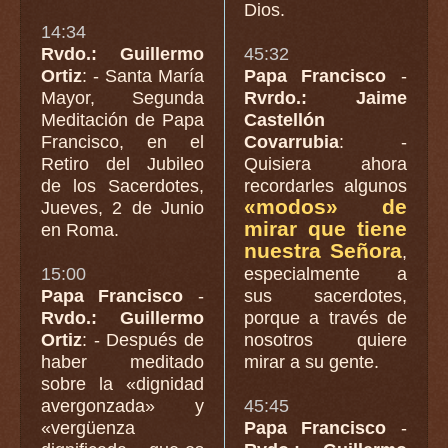
Dios.
14:34
Rvdo.: Guillermo
45:32
Ortiz
: - Santa María
Papa Francisco
-
Mayor, Segunda
Rvrdo.: Jaime
Meditación de Papa
Castellón
Francisco, en el
Covarrubia
: -
Retiro del Jubileo
Quisiera ahora
de los Sacerdotes,
recordarles algunos
«modos» de
Jueves, 2 de Junio
mirar que tiene
en Roma.
nuestra Señora
,
15:00
especialmente a
Papa Francisco
-
sus sacerdotes,
Rvdo.: Guillermo
porque a través de
Ortiz
: - Después de
nosotros quiere
haber meditado
mirar a su gente.
sobre la «dignidad
avergonzada» y
45:45
«vergüenza
Papa Francisco
-