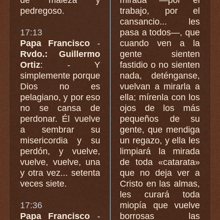
pedregoso.
trabajo, por el
cansancio... les
17:13
pasa a todos—, que
Papa Francisco
-
cuando ven a la
Rvdo.: Guillermo
gente sienten
Ortiz
: - Y
fastidio o no sienten
simplemente porque
nada, deténganse,
Dios no es
vuelvan a mirarla a
pelagiano, y por eso
ella; mírenla con los
no se cansa de
ojos de los más
perdonar. Él vuelve
pequeños de su
a sembrar su
gente, que mendiga
misericordia y su
un regazo, y ella les
perdón, y vuelve,
limpiará la mirada
vuelve, vuelve, una
de toda «catarata»
y otra vez... setenta
que no deja ver a
veces siete.
Cristo en las almas,
les curará toda
17:36
miopía que vuelve
Papa Francisco
-
borrosas las