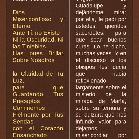
Guadalupe y
Dios
dejándome mirar
Misericordioso y
por ella, le pedí por
Eterno
ustedes, queridos
Ante Tí, no Existe
sacerdotes, para
Ni la Oscuridad, Ni
que sean buenos
las Tinieblas
curas. Lo he dicho,
Has pues Brillar
muchas veces. Y en
Sobre Nosotros
el discurso a los
obispos les decía
la Claridad de Tu
que había
Luz,
reflexionado
para que
largamente sobre el
Guardando Tus
misterio de la
Preceptos
mirada de María,
Caminemos
sobre su ternura y
Fielmente por Tus
su dulzura que nos
Sendas
infunde valor para
con el Corazón
dejarnos
Ensanchado
misericordiar por