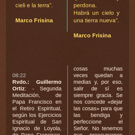
cieli e la terra”.
perdona.
Habrá un cielo y
Marco Frisina
una tierra nueva”.
Marco Frisina
cosas muchas
08:22
veces quedan a
Rvdo.: Guillermo
medias y, por eso,
Ortiz
: - Segunda
salir de sí es
Meditación, de
siempre gracia. Se
Papa Francisco en
nos concede «dejar
el Retiro Espiritual,
las cosas» para que
según los Ejercicios
las bendiga y
Espiritual de San
perfeccione el
Ignacio de Loyola,
Señor. No tenemos
de Papa Francisco.
que preocuparnos