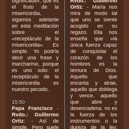
dignificada», que es
Rvdo.: Guillermo
el fruto de la
Ortiz
: - María nos
misericordia,
mira de modo tal
sigamos adelante
que uno se siente
en esta meditación
acogido en su
sobre el
regazo. Ella nos
«receptáculo de la
enseña que «la
misericordia». Es
única fuerza capaz
simple. Yo podría
de conquistar el
decir una frase y
corazón de los
marcharme, porque
hombres es la
es uno solo: el
ternura de Dios.
receptáculo de la
Aquello que
misericordia es
encanta y atrae,
nuestro pecado.
aquello que doblega
y vence, aquello
15:50
que abre y
Papa Francisco
-
desencadena, no es
Rvdo.: Guillermo
la fuerza de los
Ortiz
: - Así de
instrumentos o la
simple. Pero suele
dureza de la ley,