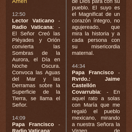
Amen
de Dios para con su
pueblo. El suyo es
12:50
el Magnificat de un
Lector Vaticano
-
corazón íntegro, no
Radio Vaticana
: -
agujereado, que
El Señor Creó las
mira la historia y a
Pléyades y Orión
cada persona con
convierta las
su misericordia
Sombras de la
maternal.
Aurora, el Día en
Noche Oscura.
44:34
Convoca las Aguas
Papa Francisco
-
del Mar y las
Rvrdo.: Jaime
Derramas sobre la
Castellón
Superficie de la
Covarrubia
: - En
Tierra, se llama el
aquel rato a solas
Señor.
con María que me
regaló el pueblo
14:09
mexicano, mirando
Papa Francisco
-
a nuestra Señora la
Radio Vaticana
:
Virgen de