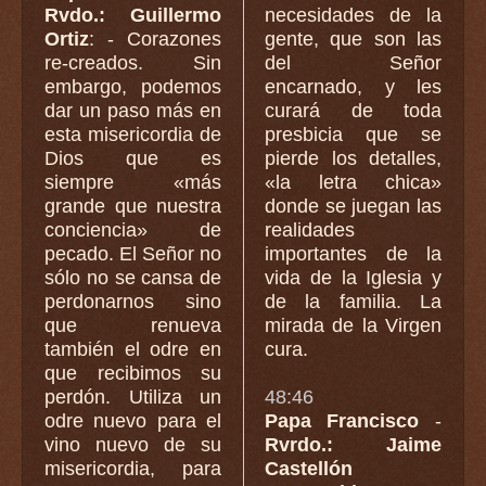
Rvdo.: Guillermo
necesidades de la
Ortiz
: - Corazones
gente, que son las
re-creados. Sin
del Señor
embargo, podemos
encarnado, y les
dar un paso más en
curará de toda
esta misericordia de
presbicia que se
Dios que es
pierde los detalles,
siempre «más
«la letra chica»
grande que nuestra
donde se juegan las
conciencia» de
realidades
pecado. El Señor no
importantes de la
sólo no se cansa de
vida de la Iglesia y
perdonarnos sino
de la familia. La
que renueva
mirada de la Virgen
también el odre en
cura.
que recibimos su
perdón. Utiliza un
48:46
odre nuevo para el
Papa Francisco
-
vino nuevo de su
Rvrdo.: Jaime
misericordia, para
Castellón