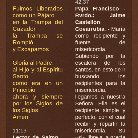
42:37
Fuimos Liberados
Papa Francisco
-
como un Pájaro
Rvrdo.: Jaime
en la Trampa del
Castellón
Cazador
Covarrubia
: - María
la Trampa se
como recipiente y
Rompió
fuente de
y Escapamos
misericordia.
Subiendo por la
Gloria al Padre,
escalera de los
al Hijo y al Espíritu
santos, en esto de ir
Santo
buscando los
como era en un
recipientes para la
Principio
misericordia,
ahora y siempre
llegamos a nuestra
por los Siglos de
Señora. Ella es el
los Siglos
recipiente simple y
Amen
perfecto, con el cual
recibir y repartir la
11:13
misericordia. Su
Lector de Salmo
-
«sí» libre a la gracia