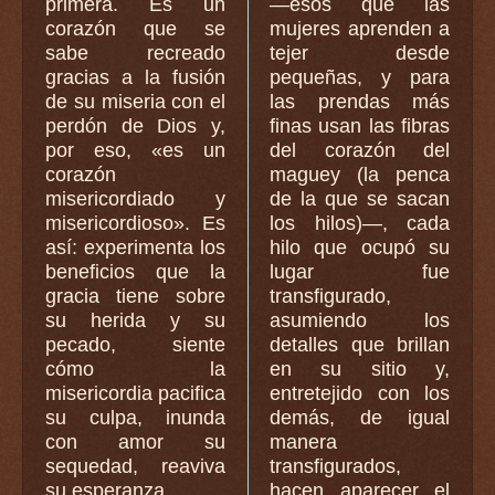
primera. Es un
―esos que las
corazón que se
mujeres aprenden a
sabe recreado
tejer desde
gracias a la fusión
pequeñas, y para
de su miseria con el
las prendas más
perdón de Dios y,
finas usan las fibras
por eso, «es un
del corazón del
corazón
maguey (la penca
misericordiado y
de la que se sacan
misericordioso». Es
los hilos)―, cada
así: experimenta los
hilo que ocupó su
beneficios que la
lugar fue
gracia tiene sobre
transfigurado,
su herida y su
asumiendo los
pecado, siente
detalles que brillan
cómo la
en su sitio y,
misericordia pacifica
entretejido con los
su culpa, inunda
demás, de igual
con amor su
manera
sequedad, reaviva
transfigurados,
su esperanza.
hacen aparecer el