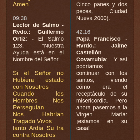
Amen
Cinco panes y dos
peces, Ciudad
09:38
Nueva 2000).
Lector de Salmo
-
Rvdo.: Guillermo
42:16
Ortiz
: - El Salmo
Papa Francisco
-
123, "Nuestra
Rvrdo.: Jaime
Ayuda está en el
Castellón
Nombre del Señor"
Covarrubia
: - Y así
podríamos
Si el Señor no
continuar con los
Hubiera estado
santos, viendo
con Nosotros
cómo era el
Cuando los
receptáculo de su
Hombres Nos
misericordia. Pero
Perseguían
ahora pasemos a la
Nos Habrían
Virgen María:
Tragado Vivos
¡estamos en su
tanto Ardía Su Ira
casa!
contra Nosotros