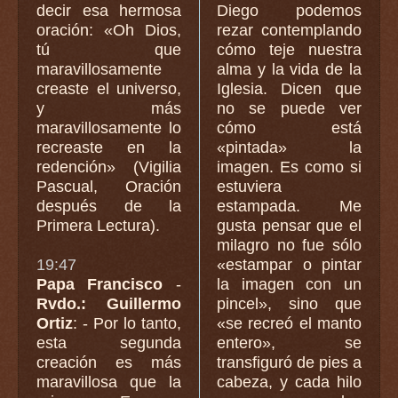
decir esa hermosa
Diego podemos
oración: «Oh Dios,
rezar contemplando
tú que
cómo teje nuestra
maravillosamente
alma y la vida de la
creaste el universo,
Iglesia. Dicen que
y más
no se puede ver
maravillosamente lo
cómo está
recreaste en la
«pintada» la
redención» (Vigilia
imagen. Es como si
Pascual, Oración
estuviera
después de la
estampada. Me
Primera Lectura).
gusta pensar que el
milagro no fue sólo
19:47
«estampar o pintar
Papa Francisco
-
la imagen con un
Rvdo.: Guillermo
pincel», sino que
Ortiz
: - Por lo tanto,
«se recreó el manto
esta segunda
entero», se
creación es más
transfiguró de pies a
maravillosa que la
cabeza, y cada hilo