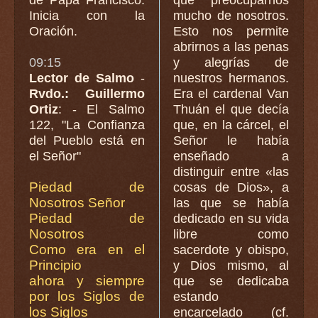
Inicia con la
mucho de nosotros.
Oración.
Esto nos permite
abrirnos a las penas
09:15
y alegrías de
Lector de Salmo
-
nuestros hermanos.
Rvdo.: Guillermo
Era el cardenal Van
Ortiz
: - El Salmo
Thuán el que decía
122, "La Confianza
que, en la cárcel, el
del Pueblo está en
Señor le había
el Señor"
enseñado a
distinguir entre «las
Piedad de
cosas de Dios», a
Nosotros Señor
las que se había
Piedad de
dedicado en su vida
Nosotros
libre como
Como era en el
sacerdote y obispo,
Principio
y Dios mismo, al
ahora y siempre
que se dedicaba
por los Siglos de
estando
los Siglos
encarcelado (cf.