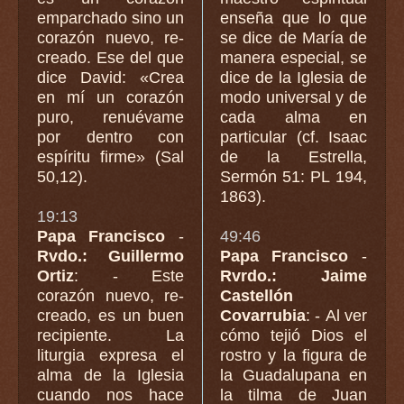
emparchado sino un
enseña que lo que
corazón nuevo, re-
se dice de María de
creado. Ese del que
manera especial, se
dice David: «Crea
dice de la Iglesia de
en mí un corazón
modo universal y de
puro, renuévame
cada alma en
por dentro con
particular (cf. Isaac
espíritu firme» (Sal
de la Estrella,
50,12).
Sermón 51: PL 194,
1863).
19:13
Papa Francisco
-
49:46
Rvdo.: Guillermo
Papa Francisco
-
Ortiz
: - Este
Rvrdo.: Jaime
corazón nuevo, re-
Castellón
creado, es un buen
Covarrubia
: - Al ver
recipiente. La
cómo tejió Dios el
liturgia expresa el
rostro y la figura de
alma de la Iglesia
la Guadalupana en
cuando nos hace
la tilma de Juan