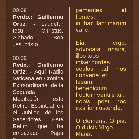
gementes et
00:08
flentes,
Rvrdo.: Guillermo
in hac lacrimarum
Ortiz
: - Laudetur
valle.
Iesu Christus,
Alabado Sea
Eia, ergo,
Jesucristo
advocata nostra,
illos tuos
00:09
misericordes
Rvdo.: Guillermo
oculos ad nos
Ortiz
: - Aquí Radio
converte; et
Vaticana en Crónica
Iesum,
Extraordinaria, de la
benedictum
Segunda
fructum ventris tui,
Meditación este
nobis post hoc
Retiro Espiritual en
exsilium ostende.
el Jubileo de los
Sacerdotes. Este
O clemens, O pia,
Retiro que ha
O dulcis Virgo
empezado Papa
Maria.