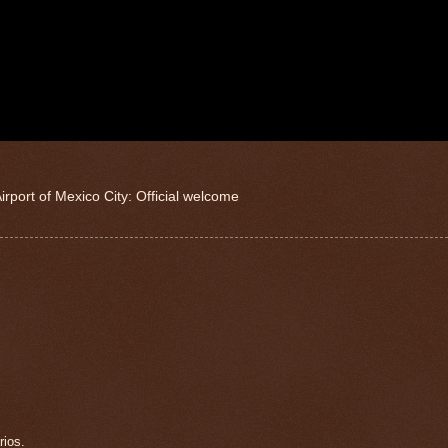
irport of Mexico City: Official welcome
rios.