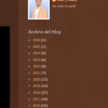
Ver todo mi perfil
Archivo del blog
►
2026
(10)
►
2025
(11)
►
2024
(30)
►
2023
(40)
►
2022
(38)
►
2021
(70)
►
2020
(115)
►
2019
(104)
►
2018
(207)
►
2017
(165)
▼
2016
(243)