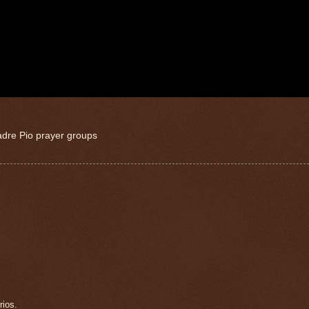
adre Pio prayer groups
rios.