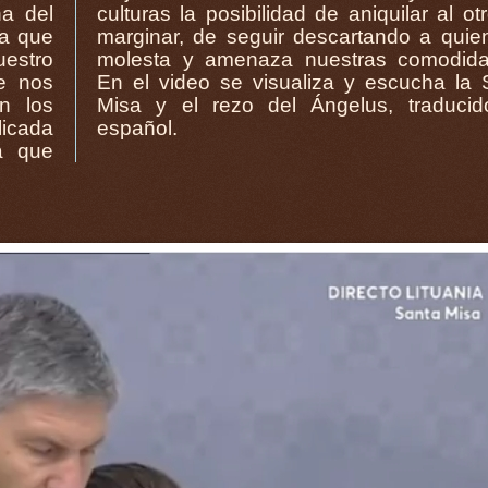
na del
ro, de
ía que
en nos
estro
des”.
de nos
 Santa
n los
os al
licada
español.
a que