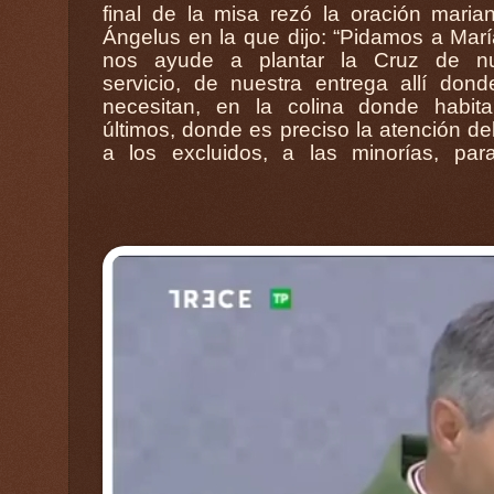
final de la misa rezó la oración maria
culturas la posibilidad de aniquilar al ot
Ángelus en la que dijo: “Pidamos a Mar
marginar, de seguir descartando a qui
nos ayude a plantar la Cruz de nu
molesta y amenaza nuestras comodida
servicio, de nuestra entrega allí don
En el video se visualiza y escucha la
necesitan, en la colina donde habita
Misa y el rezo del Ángelus, traducid
últimos, donde es preciso la atención de
a los excluidos, a las minorías, par