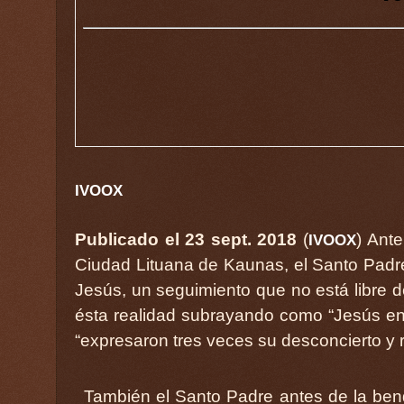
IVOOX
Publicado el 23 sept. 2018
(
) Ante
IVOOX
Ciudad Lituana de Kaunas, el Santo Padre 
Jesús, un seguimiento que no está libre 
ésta realidad subrayando como “Jesús en
“expresaron tres veces su desconcierto y r
También el Santo Padre antes de la ben
alejemos de nuestros ambientes y de nu