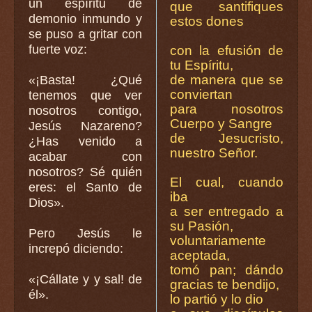
un espíritu de
que santifiques
demonio inmundo y
estos dones
se puso a gritar con
fuerte voz:
con la efusión de
tu Espíritu,
de manera que se
«¡Basta! ¿Qué
conviertan
tenemos que ver
para nosotros
nosotros contigo,
Cuerpo y Sangre
Jesús Nazareno?
de Jesucristo,
¿Has venido a
nuestro Señor.
acabar con
nosotros? Sé quién
El cual, cuando
eres: el Santo de
iba
Dios».
a ser entregado a
su Pasión,
Pero Jesús le
voluntariamente
increpó diciendo:
aceptada,
tomó pan; dándo
«¡Cállate y y sal! de
gracias te bendijo,
él».
lo partió y lo dio