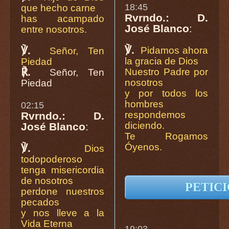
18:45
que hecho carne
Rvrndo.: D.
has acampado
José Blanco
:
entre nosotros.
℣.
℣.
Pidamos ahora
Señor, Ten
la gracia de Dios
Piedad
℟.
Nuestro Padre por
Señor, Ten
nosotros
Piedad
y por todos los
hombres
02:15
respondemos
Rvrndo.: D.
diciendo.
José Blanco
:
Te Rogamos
Óyenos.
℣.
Dios
todopoderoso
tenga misericordia
de nosotros
PETIC
perdone nuestros
pecados
y nos lleve a la
Vida Eterna
19:03