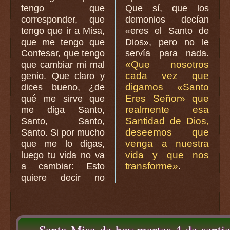
tengo que
Que sí, que los
corresponder, que
demonios decían
tengo que ir a Misa,
«eres el Santo de
que me tengo que
Dios», pero no le
Confesar, que tengo
servía para nada.
«Que nosotros
que cambiar mi mal
cada vez que
genio. Que claro y
digamos «Santo
dices bueno, ¿de
Eres Señor» que
qué me sirve que
realmente esa
me diga Santo,
Santidad de Dios,
Santo, Santo,
deseemos que
Santo. Si por mucho
venga a nuestra
que me lo digas,
vida y que nos
luego tu vida no va
transforme»
a cambiar: Esto
.
quiere decir no
Santa Misa de hoy martes 4 de sept