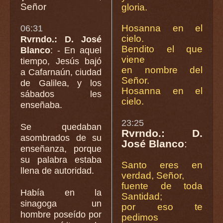
Señor
gloria.
Hosanna en el
06:31
cielo.
Rvrndo.: D. José
Bendito el que
Blanco
: - En aquel
viene
tiempo, Jesús bajó
en nombre del
a Cafarnaún, ciudad
Señor.
de Galilea, y los
Hosanna en el
sábados les
cielo.
enseñaba.
23:25
Se quedaban
Rvrndo.: D.
asombrados de su
José Blanco
:
enseñanza, porque
su palabra estaba
Santo eres en
llena de autoridad.
verdad, Señor,
fuente de toda
Había en la
Santidad;
sinagoga un
por eso te
hombre poseído por
pedimos