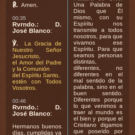
℟.
Una Palabra de
Amen.
Dios que Él
mismo, con su
00:35
Espíritu nos
Rvrndo.: D.
transmite a todos
José Blanco
:
nosotros, para que
vivamos ese
℣.
La Gracia de
Espíritu. Para que
Nuestro Señor
seamos personas
Jesucristo,
distintas,
el Amor del Padre
diferentes, no
y la Comunión
diferentes en el
del Espíritu Santo,
mal sentido de la
estén con Todos
palabra, sino en el
Vosotros.
buen sentido.
Diferentes porque
00:46
lo que venimos a
Rvrndo.: D.
traer al mundo es
José Blanco
:
el bien y porque el
Cristiano digamos
Hermanos buenos
que poseído por
días, cumplidas ya