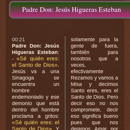
Padre Don: Jesús Higueras Esteban
00:21
solamente para la
Padre Don: Jesús
gente de fuera,
Higueras Esteban
:
también para
«Sé quién eres:
-
nosotros que a
el Santo de Dios»
.
veces,
Jesús va a una
efectivamente
Sinagoga se
Rezamos y vamos a
encuentra un
Misa y decimos
hombre
Santo eres, eres el
endemoniado y ese
Santo de Dios. Pero
demonio que está
decir eso no nos
dentro del hombre
compromete, decir
proclama a gritos:
eso significa bueno
«Sé quién eres: el
pues que nos
Santo de Dios»
. Y
dejamos Amar por