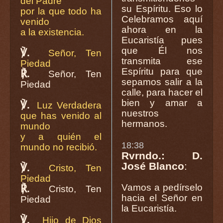
del Padre
su Espíritu. Eso lo
por la que todo ha
Celebramos aquí
venido
ahora en la
a la existencia.
Eucaristía pues
que Él nos
℣.
Señor, Ten
transmita ese
Piedad
Espíritu para que
℟.
Señor, Ten
sepamos salir a la
Piedad
calle, para hacer el
bien y amar a
℣.
Luz Verdadera
nuestros
que has venido al
hermanos.
mundo
y a quién el
18:38
mundo no recibió.
Rvrndo.: D.
José Blanco
:
℣.
Cristo, Ten
Piedad
Vamos a pedírselo
℟.
Cristo, Ten
hacia el Señor en
Piedad
la Eucaristía.
℣.
Hijo de Dios