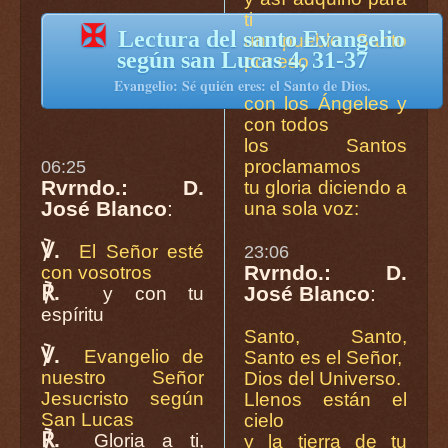
ti
✠
Lectura del santo Evangelio
un pueblo Santo
según san Lucas 4, 31-37
por eso
Evangelio: Sé quién eres: el Santo de Dios.
con los Ángeles y
con todos
los Santos
proclamamos
06:25
Rvrndo.: D.
tu gloria diciendo a
José Blanco
:
una sola voz:
℣.
El Señor esté
23:06
Rvrndo.: D.
con vosotros
℟.
José Blanco
:
y con tu
espíritu
Santo, Santo,
℣.
Evangelio de
Santo es el Señor,
nuestro Señor
Dios del Universo.
Jesucristo según
Llenos están el
San Lucas
cielo
℟.
Gloria a ti,
y la tierra de tu