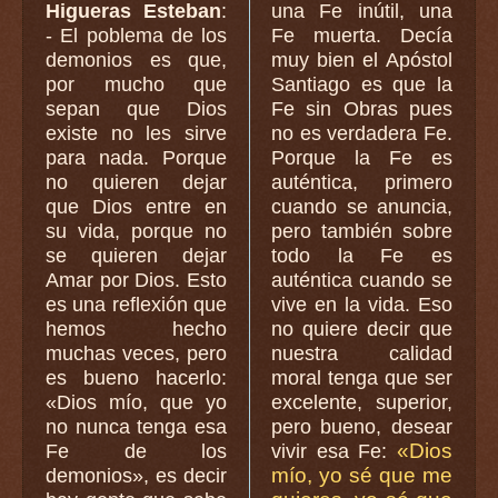
Higueras Esteban
:
una Fe inútil, una
- El poblema de los
Fe muerta. Decía
demonios es que,
muy bien el Apóstol
por mucho que
Santiago es que la
sepan que Dios
Fe sin Obras pues
existe no les sirve
no es verdadera Fe.
para nada. Porque
Porque la Fe es
no quieren dejar
auténtica, primero
que Dios entre en
cuando se anuncia,
su vida, porque no
pero también sobre
se quieren dejar
todo la Fe es
Amar por Dios. Esto
auténtica cuando se
es una reflexión que
vive en la vida. Eso
hemos hecho
no quiere decir que
muchas veces, pero
nuestra calidad
es bueno hacerlo:
moral tenga que ser
«Dios mío, que yo
excelente, superior,
no nunca tenga esa
pero bueno, desear
«Dios
Fe de los
vivir esa Fe:
mío, yo sé que me
demonios», es decir