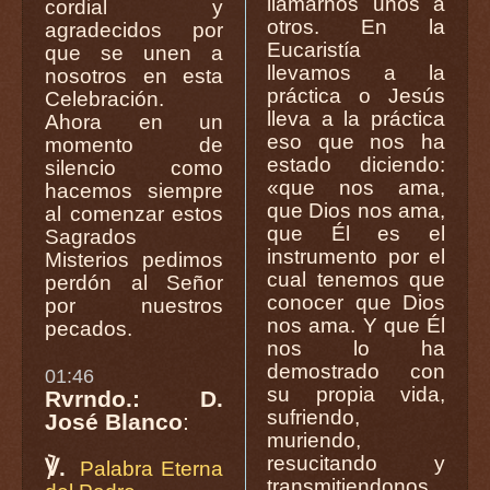
llamarnos unos a
cordial y
otros. En la
agradecidos por
Eucaristía
que se unen a
llevamos a la
nosotros en esta
práctica o Jesús
Celebración.
lleva a la práctica
Ahora en un
eso que nos ha
momento de
estado diciendo:
silencio como
«que nos ama,
hacemos siempre
que Dios nos ama,
al comenzar estos
que Él es el
Sagrados
instrumento por el
Misterios pedimos
cual tenemos que
perdón al Señor
conocer que Dios
por nuestros
nos ama. Y que Él
pecados.
nos lo ha
demostrado con
01:46
su propia vida,
Rvrndo.: D.
sufriendo,
José Blanco
:
muriendo,
resucitando y
℣.
Palabra Eterna
transmitiendonos