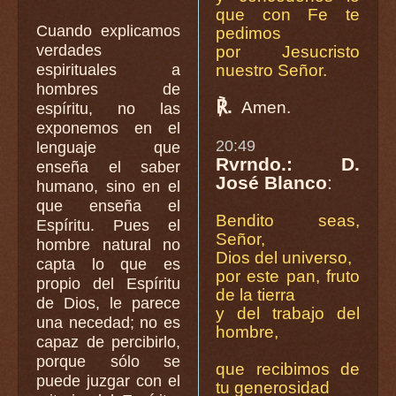
que con Fe te
Cuando explicamos
pedimos
verdades
por Jesucristo
espirituales a
nuestro Señor.
hombres de
℟.
Amen.
espíritu, no las
exponemos en el
20:49
lenguaje que
Rvrndo.: D.
enseña el saber
José Blanco
:
humano, sino en el
que enseña el
Bendito seas,
Espíritu. Pues el
Señor,
hombre natural no
Dios del universo,
capta lo que es
por este pan, fruto
propio del Espíritu
de la tierra
de Dios, le parece
y del trabajo del
una necedad; no es
hombre,
capaz de percibirlo,
porque sólo se
que recibimos de
puede juzgar con el
tu generosidad