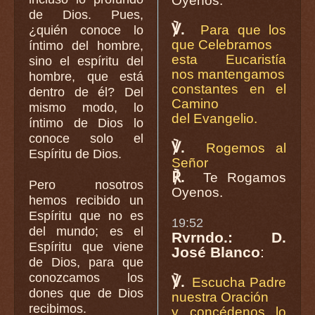
Oyenos.
de Dios. Pues,
℣.
Para que los
¿quién conoce lo
que Celebramos
íntimo del hombre,
esta Eucaristía
sino el espíritu del
nos mantengamos
hombre, que está
constantes en el
dentro de él? Del
Camino
mismo modo, lo
del Evangelio.
íntimo de Dios lo
conoce solo el
℣.
Rogemos al
Espíritu de Dios.
Señor
℟.
Te Rogamos
Pero nosotros
Oyenos.
hemos recibido un
Espíritu que no es
19:52
del mundo; es el
Rvrndo.: D.
Espíritu que viene
José Blanco
:
de Dios, para que
conozcamos los
℣.
Escucha Padre
dones que de Dios
nuestra Oración
recibimos.
y concédenos lo