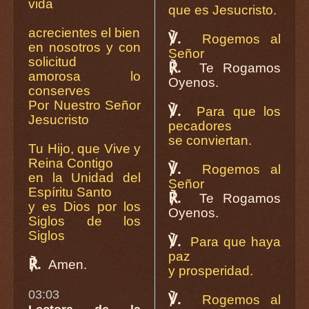
vida
que es Jesucristo.
acrecientes el bien
℣.
Rogemos al
en nosotros y con
Señor
solicitud
℟.
Te Rogamos
amorosa lo
Oyenos.
conserves
Por Nuestro Señor
℣.
Para que los
Jesucristo
pecadores
se conviertan.
Tu Hijo, que Vive y
Reina Contigo
℣.
Rogemos al
en la Unidad del
Señor
Espíritu Santo
℟.
Te Rogamos
y es Dios por los
Oyenos.
Siglos de los
Siglos
℣.
Para que haya
paz
℟.
Amen.
y prosperidad.
03:03
℣.
Rogemos al