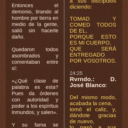
a sus discípulos
Entonces el
diciendo:
demonio, tirando al
hombre por tierra en
TOMAD Y
medio de la gente,
COMED TODOS
salió sin hacerle
DE EL,
PORQUE ESTO
daño.
ES MI CUERPO,
QUE SERÁ
Quedaron todos
ENTREGADO
asombrados y
POR VOSOTROS.
comentaban entre
sí:
24:25
Rvrndo.: D.
«¿Qué clase de
José Blanco
:
palabra es esta?
Pues da órdenes
Del mismo modo,
con autoridad y
acabada la cena,
poder a los espíritus
tomó el caliz, y,
inmundos, y salen».
dándote gracias
de nuevo,
Y su fama se
lo pasó a sus