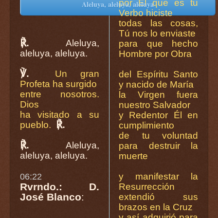
por Él que es tu
Aleluya, aleluya, aleluya
Verbo hiciste
todas las cosas,
Tú nos lo enviaste
℟.
Aleluya,
para que hecho
aleluya, aleluya.
Hombre por Obra
℣.
Un gran
del Espíritu Santo
Profeta ha surgido
y nacido de María
entre nosotros.
la Virgen fuera
Dios
nuestro Salvador
ha visitado a su
y Redentor Él en
℟.
pueblo.
cumplimiento
de tu voluntad
℟.
Aleluya,
para destruir la
aleluya, aleluya.
muerte
y manifestar la
06:22
Rvrndo.: D.
Resurrección
José Blanco
:
extendió sus
brazos en la Cruz
y así adquirió para