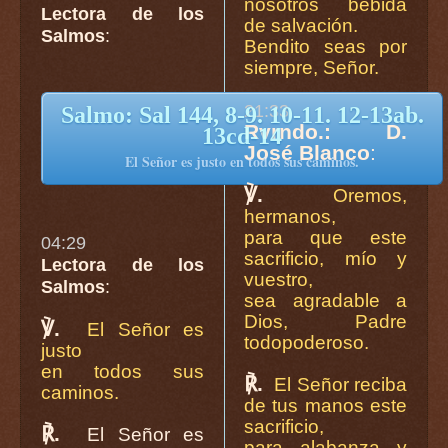
nosotros bebida
Lectora de los
de salvación.
Salmos
:
Bendito seas por
siempre, Señor.
21:33
Salmo: Sal 144, 8-9. 10-11. 12-13ab.
Rvrndo.: D.
13cd-14
José Blanco
:
El Señor es justo en todos sus caminos.
℣.
Oremos,
hermanos,
para que este
04:29
sacrificio, mío y
Lectora de los
vuestro,
Salmos
:
sea agradable a
Dios, Padre
℣.
El Señor es
todopoderoso.
justo
en todos sus
℟.
El Señor reciba
caminos.
de tus manos este
sacrificio,
℟.
El Señor es
para alabanza y