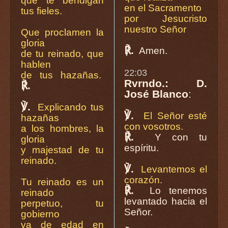
que te bendigan
en el Sacramento
tus fieles.
por Jesucristo
nuestro Señor
Que proclamen la
gloria
℟.
Amen.
de tu reinado, que
hablen
22:03
de tus hazañas.
Rvrndo.: D.
℟.
José Blanco
:
℣.
Explicando tus
℣.
El Señor esté
hazañas
con vosotros.
a los hombres, la
℟.
Y con tu
gloria
espíritu.
y majestad de tu
reinado.
℣.
Levantemos el
corazón.
Tu reinado es un
℟.
Lo tenemos
reinado
levantado hacia el
perpetuo, tu
Señor.
gobierno
va de edad en