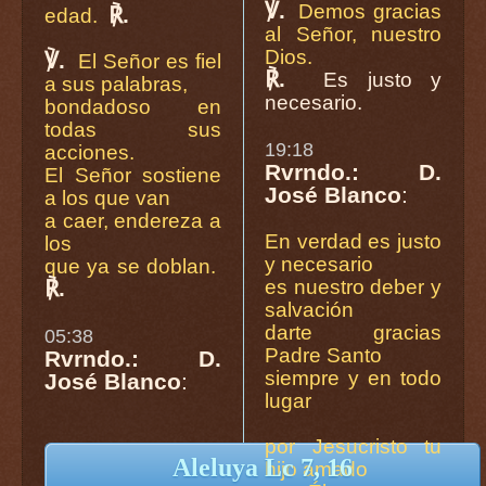
℣.
Demos gracias
℟.
edad.
al Señor, nuestro
Dios.
℣.
El Señor es fiel
℟.
Es justo y
a sus palabras,
necesario.
bondadoso en
todas sus
19:18
acciones.
Rvrndo.: D.
El Señor sostiene
José Blanco
:
a los que van
a caer, endereza a
En verdad es justo
los
y necesario
que ya se doblan.
℟.
es nuestro deber y
salvación
darte gracias
05:38
Padre Santo
Rvrndo.: D.
siempre y en todo
José Blanco
:
lugar
por Jesucristo tu
Aleluya Lc 7, 16
hijo amado