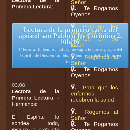
Lectora de la
Señor
Primera Lectura
:
℟.
Te Rogamos
Oyenos.
℣.
Para que los
Lectura de la primera carta del
gobernantes
apóstol san Pablo a los Corintios 2,
acierten en su
l0b-16
labor.
1ª lectura: El hombre natural no capta lo que es propio del
Espíritu de Dios; en cambio, el hombre espiritual lo juzga
℣.
Rogemos al
todo.
Señor
℟.
Te Rogamos
Oyenos.
03:08
℣.
Para que los
Lectora de la
enfermos
Primera Lectura
: -
recobren la salud.
Hermanos:
℣.
Rogemos al
El Espíritu lo
Señor
sondea todo,
℟.
Te Rogamos
incluso lo profundo