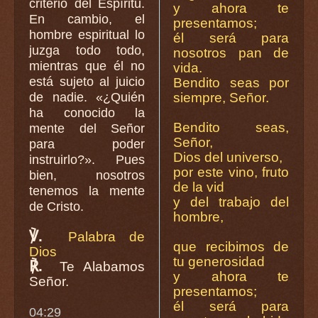
criterio del Espíritu.
y ahora te
En cambio, el
presentamos;
hombre espiritual lo
él será para
juzga todo todo,
nosotros pan de
mientras que él no
vida.
está sujeto al juicio
Bendito seas por
de nadie. «¿Quién
siempre, Señor.
ha conocido la
Bendito seas,
mente del Señor
Señor,
para poder
Dios del universo,
instruirlo?». Pues
por este vino, fruto
bien, nosotros
de la vid
tenemos la mente
y del trabajo del
de Cristo.
hombre,
℣.
Palabra de
que recibimos de
Dios
tu generosidad
℟.
Te Alabamos
y ahora te
Señor.
presentamos;
él será para
04:29