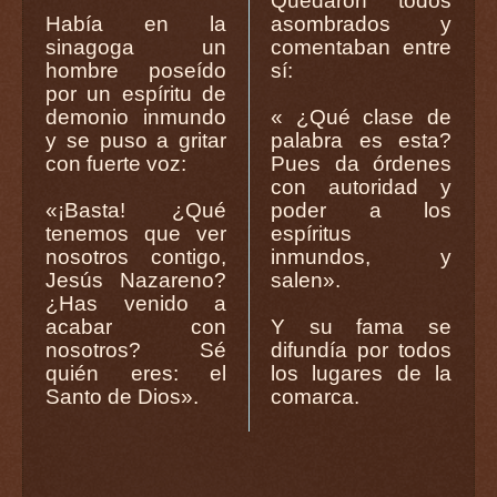
Quedaron todos
Había en la
asombrados y
sinagoga un
comentaban entre
hombre poseído
sí:
por un espíritu de
demonio inmundo
« ¿Qué clase de
y se puso a gritar
palabra es esta?
con fuerte voz:
Pues da órdenes
con autoridad y
«¡Basta! ¿Qué
poder a los
tenemos que ver
espíritus
nosotros contigo,
inmundos, y
Jesús Nazareno?
salen».
¿Has venido a
acabar con
Y su fama se
nosotros? Sé
difundía por todos
quién eres: el
los lugares de la
Santo de Dios».
comarca.