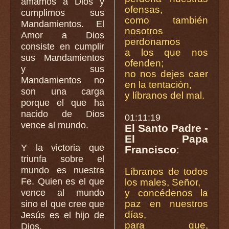
amamos a Dios y
ofensas,
cumplimos sus
como también
Mandamientos. El
nosotros
Amor a Dios
perdonamos
consiste en cumplir
a los que nos
sus Mandamientos
ofenden;
y sus
no nos dejes caer
Mandamientos no
en la tentación,
son una carga
y líbranos del mal.
porque el que ha
nacido de Dios
01:11:19
vence al mundo.
El Santo Padre -
El Papa
Y la victoria que
Francisco
:
triunfa sobre el
mundo es nuestra
Líbranos de todos
Fe. Quien es el que
los males, Señor,
vence al mundo
y concédenos la
paz en nuestros
sino el que cree que
días,
Jesús es el hijo de
para que,
Dios.