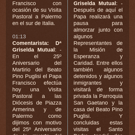
Francisco con
Griselda Mutual
: -
ocasión de su Visita
Después de aquí el
Pastoral a Palermo
Papa realizará una
en el sur de Italia.
pausa para
almorzar junto con
01:13
algunos
Comentarista: Dª
Representantes de
Griselda Mutual
: -
la Misión de
En el 25º
Esperanza y
Aniversario del
Caridad. Entre ellos
Martirio del Beato
también algunos
Pino Puglisi el Papa
detenidos y algunos
Francisco efectúa
inmigrantes y
hoy una Visita
visitará de forma
Pastoral a las
privada la Parroquia
Diócesis de Piazza
San Gaetano y la
Armerina y de
casa del Beato Pino
Palermo como
Puglisi. Y
dijimos con motivo
concluidas estas
del 25º Aniversario
visitas el Santo