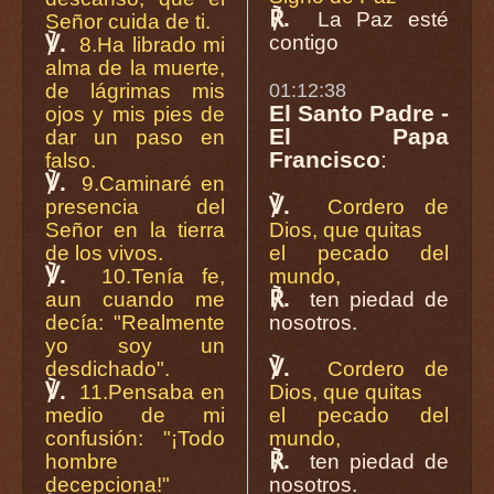
℟.
La Paz esté
Señor cuida de ti.
℣.
contigo
8.Ha librado mi
alma de la muerte,
de lágrimas mis
01:12:38
El Santo Padre -
ojos y mis pies de
El Papa
dar un paso en
Francisco
:
falso.
℣.
9.Caminaré en
℣.
presencia del
Cordero de
Señor en la tierra
Dios, que quitas
de los vivos.
el pecado del
℣.
10.Tenía fe,
mundo,
℟.
aun cuando me
ten piedad de
decía: "Realmente
nosotros.
yo soy un
℣.
desdichado".
Cordero de
℣.
11.Pensaba en
Dios, que quitas
medio de mi
el pecado del
confusión: "¡Todo
mundo,
℟.
hombre
ten piedad de
decepciona!"
nosotros.