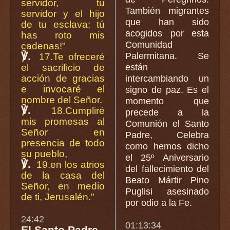
servidor, tu
También migrantes
servidor y el hijo
que han sido
de tu esclava: tú
acogidos por esta
has roto mis
Comunidad
cadenas!"
℣.
Palermitana. Se
17.Te ofreceré
el sacrificio de
están
acción de gracias
intercambiando un
e invocaré el
signo de paz. Es el
nombre del Señor.
momento que
℣.
18.Cumpliré
precede a la
mis promesas al
Comunión el Santo
Señor en
Padre, Celebra
presencia de todo
como hemos dicho
su pueblo,
el 25º Aniversario
℣.
19.en los atrios
del fallecimiento del
de la casa del
Beato Mártir Pino
Señor, en medio
Puglisi asesinado
de ti, Jerusalén."
por odio a la Fe.
24:42
01:13:34
El Santo Padre -