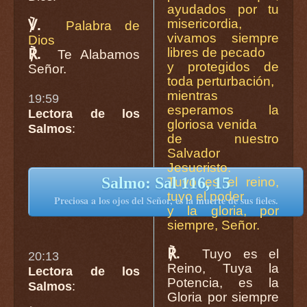
ayudados por tu
misericordia,
℣.
Palabra de
vivamos siempre
Dios
libres de pecado
℟.
Te Alabamos
y protegidos de
Señor.
toda perturbación,
mientras
19:59
esperamos la
Lectora de los
gloriosa venida
Salmos
:
de nuestro
Salvador
Jesucristo.
Salmo: Sal 116, 15
Tuyo es el reino,
tuyo el poder
Preciosa a los ojos del Señor, es la muerte de sus fieles.
y la gloria, por
siempre, Señor.
℟.
Tuyo es el
20:13
Reino, Tuya la
Lectora de los
Potencia, es la
Salmos
:
Gloria por siempre