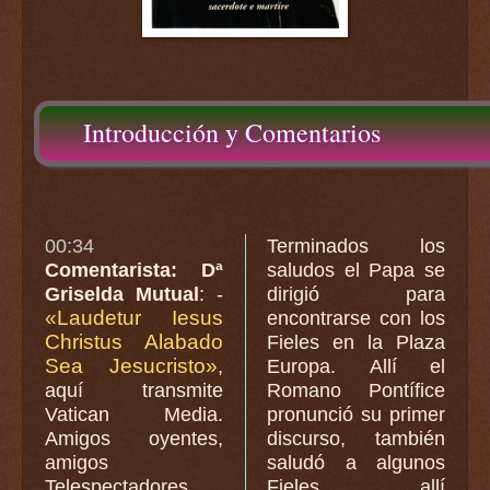
Introducción y Comentarios
00:34
Terminados los
Comentarista: Dª
saludos el Papa se
Griselda Mutual
: -
dirigió para
«Laudetur Iesus
encontrarse con los
Christus Alabado
Fieles en la Plaza
Sea Jesucristo»
,
Europa. Allí el
aquí transmite
Romano Pontífice
Vatican Media.
pronunció su primer
Amigos oyentes,
discurso, también
amigos
saludó a algunos
Telespectadores
Fieles allí