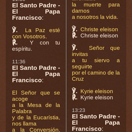
la muerte para
El Santo Padre -
darnos
El Papa
a nosotros la vida.
Francisco
:
℣.
Christe eleison
℣.
La Paz esté
℟.
Christe eleison
con Vosotros.
℟.
Y con tu
℣.
Señor que
espíritu.
invitas
a tu siervo a
11:36
seguirte
El Santo Padre -
por el camino de la
El Papa
Cruz
Francisco
:
℣.
Kyrie eleison
El Señor que se
℟.
Kyrie eleison
acoge
a la Mesa de la
13:23
Palabra
El Santo Padre -
y de la Eucarístia,
El Papa
nos llama
Francisco
:
a la Conversión.