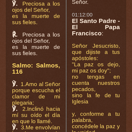
Señor.
℣.
Preciosa a los
ojos del Señor,
01:12:00
es la muerte de
El Santo Padre -
sus fieles.
El Papa
Francisco
:
℟.
Preciosa a los
ojos del Señor,
Señor Jesucristo,
es la muerte de
que dijiste a tus
sus fieles.
apóstoles:
"La paz os dejo,
Salmo: Salmos,
mi paz os doy";
116
no tengas en
cuenta nuestros
℣.
1.Amo al Señor
pecados,
porque escucha el
sino la fe de tu
clamor de mi
Iglesia
plegaria;
℣.
2.Inclinó hacia
y, conforme a tu
mí su oído el día
palabra,
en que lo llamé.
concédele la paz y
℣.
3.Me envolvían