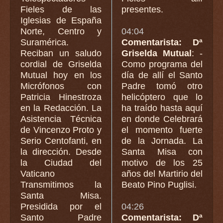
Fieles de las
presentes.
Iglesias de España
Norte, Centro y
04:04
Suramérica.
Comentarista: Dª
Reciban un saludo
Griselda Mutual
: -
cordial de Griselda
Como programa del
Mutual hoy en los
día de allí el Santo
Micrófonos con
Padre tomó otro
Patricia Hinestroza
helicóptero que lo
en la Redacción. La
ha traído hasta aquí
Asistencia Técnica
en donde Celebrará
de Vincenzo Proto y
el momento fuerte
Serio Centofanti, en
de la Jornada. La
la dirección. Desde
Santa Misa con
la Ciudad del
motivo de los 25
Vaticano
años del Martirio del
Transmitimos la
Beato Pino Puglisi.
Santa Misa.
Presidida por el
04:26
Santo Padre
Comentarista: Dª