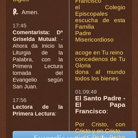
Francisco
el Colegio
℟.
Amen.
Episcopales
escucha de esta
17:45
Familia
Comentarista: Dª
Padre
Griselda Mutual
: -
Misericordioso
Ahora da inicio la
acoge en Tu reino
Liturgia de la
concedenos de Tu
Palabra, con la
Gloria
Primera Lectura
dona al mundo
tomada del
todos los bienes
Evangelio según
San Juan.
01:09:49
El Santo Padre -
17:56
El Papa
Lectora de la
Francisco
:
Primera Lectura
:
Por Cristo, con
Cristo y en Cristo,
a ti, Dios Padre