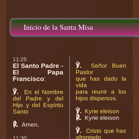
Inicio de la Santa Misa
11:25
℣.
El Santo Padre -
Señor Buen
El Papa
Pastor
Francisco
:
que has dado la
vida
℣.
para reunir a los
En el Nombre
hijos dispersos.
del Padre y del
Hijo y del Espíritu
℣.
Kyrie eleison
Santo
℟.
Kyrie eleison
℟.
Amen.
℣.
Cristo que has
afrontado
11:30