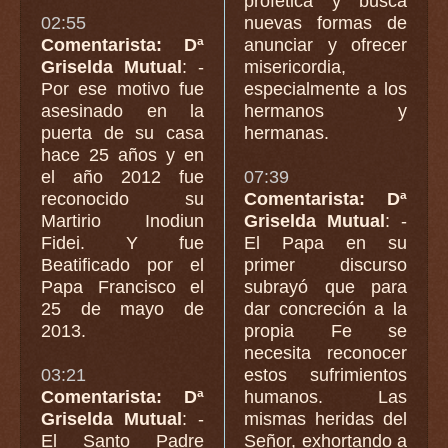
profética y busca
02:55
nuevas formas de
Comentarista: Dª
anunciar y ofrecer
Griselda Mutual
: -
misericordia,
Por ese motivo fue
especialmente a los
asesinado en la
hermanos y
puerta de su casa
hermanas.
hace 25 años y en
el año 2012 fue
07:39
reconocido su
Comentarista: Dª
Martirio Inodiun
Griselda Mutual
: -
Fidei. Y fue
El Papa en su
Beatificado por el
primer discurso
Papa Francisco el
subrayó que para
25 de mayo de
dar concreción a la
2013.
propia Fe se
necesita reconocer
03:21
estos sufrimientos
Comentarista: Dª
humanos. Las
Griselda Mutual
: -
mismas heridas del
El Santo Padre
Señor, exhortando a