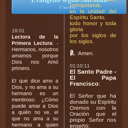
Evangelio según San Juan
omnipotente,
1ª lectura: .
en la unidad del
Espíritu Santo,
todo honor y toda
gloria
18:01
por los siglos de
Lectora de la
los siglos.
Primera Lectura
: -
Hermanos, nosotros
℟.
Amen.
amamos porque
Dios nos Amó
01:10:11
primero.
El Santo Padre -
El Papa
El que dice amo a
Francisco
:
Dios, y no ama a su
hermano es un
El Señor que ha
mentiroso. ¿Cómo
donado su Espíritu
puede amar a Dios
Oremos con la
a quién no ve, el
Oración que el
que no ama a su
propio Señor nos
hermano a quien
enseñó: