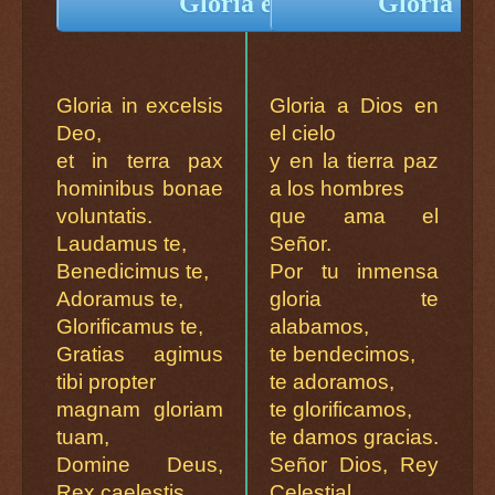
Gloria en Latín
Gloria en
Gloria in excelsis
Gloria a Dios en
Deo,
el cielo
et in terra pax
y en la tierra paz
hominibus bonae
a los hombres
voluntatis.
que ama el
Laudamus te,
Señor.
Benedicimus te,
Por tu inmensa
Adoramus te,
gloria te
Glorificamus te,
alabamos,
Gratias agimus
te bendecimos,
tibi propter
te adoramos,
magnam gloriam
te glorificamos,
tuam,
te damos gracias.
Domine Deus,
Señor Dios, Rey
Rex caelestis,
Celestial,