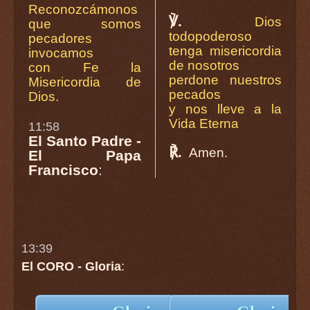
Reconozcámonos
℣.
Dios
que somos
todopoderoso
pecadores
tenga misericordia
invocamos
de nosotros
con Fe la
perdone nuestros
Misericordia de
pecados
Dios.
y nos lleve a la
Vida Eterna
11:58
El Santo Padre -
℟.
Amen.
El Papa
Francisco
:
13:39
El CORO - Gloria
: