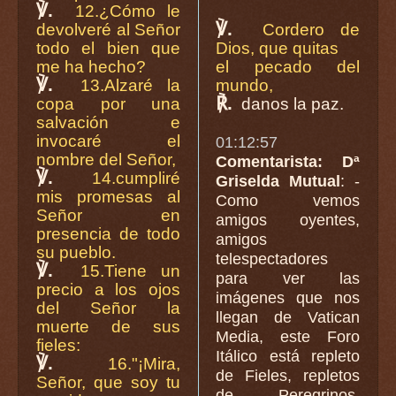
℣.
12.¿Cómo le
℣.
devolveré al Señor
Cordero de
todo el bien que
Dios, que quitas
me ha hecho?
el pecado del
℣.
13.Alzaré la
mundo,
℟.
copa por una
danos la paz.
salvación e
invocaré el
01:12:57
nombre del Señor,
Comentarista: Dª
℣.
14.cumpliré
Griselda Mutual
: -
mis promesas al
Como vemos
Señor en
amigos oyentes,
presencia de todo
amigos
su pueblo.
telespectadores
℣.
15.Tiene un
para ver las
precio a los ojos
imágenes que nos
del Señor la
llegan de Vatican
muerte de sus
Media, este Foro
fieles:
Itálico está repleto
℣.
16."¡Mira,
de Fieles, repletos
Señor, que soy tu
de Peregrinos.