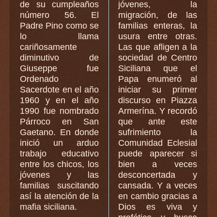
de su cumpleaños
jóvenes, la
número 56. El
migración, de las
Padre Pino como se
familias enteras, la
lo llama
usura entre otras.
cariñosamente
Las que afligen a la
diminutivo de
sociedad de Centro
Giuseppe fue
Siciliana que el
Ordenado
Papa enumeró al
Sacerdote en el año
iniciar su primer
1960 y en el año
discurso en Piazza
1990 fue nombrado
Armerína. Y recordó
Párroco en San
que ante este
Gaetano. En donde
sufrimiento la
inició un arduo
Comunidad Eclesial
trabajo educativo
puede aparecer si
entre los chicos, los
bien a veces
jóvenes y las
desconcertada y
familias suscitando
cansada. Y a veces
así la atención de la
en cambio gracias a
mafia siciliana.
Dios es viva y