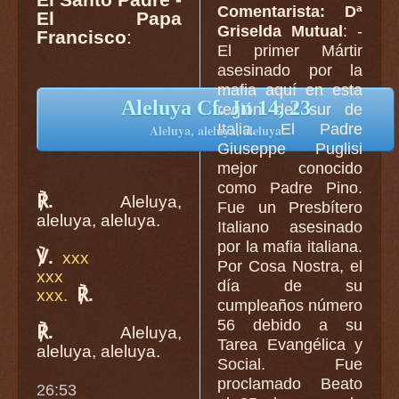
Comentarista: Dª
El Papa
Griselda Mutual
: -
Francisco
:
El primer Mártir
asesinado por la
mafia aquí en esta
Aleluya Cf. Jn 14, 23
región del sur de
Italia. El Padre
Aleluya, aleluya, aleluya
Giuseppe Puglisi
mejor conocido
como Padre Pino.
℟.
Aleluya,
Fue un Presbítero
aleluya, aleluya.
Italiano asesinado
por la mafia italiana.
℣.
xxx
Por Cosa Nostra, el
xxx
día de su
℟.
xxx.
cumpleaños número
56 debido a su
℟.
Aleluya,
Tarea Evangélica y
aleluya, aleluya.
Social. Fue
proclamado Beato
26:53