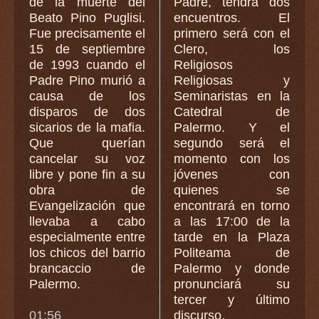
de la muerte del
Padre, tendrá dos
Beato Pino Puglisi.
encuentros. El
Fue precisamente el
primero será con el
15 de septiembre
Clero, los
de 1993 cuando el
Religiosos
Padre Pino murió a
Religiosas y
causa de los
Seminaristas en la
disparos de dos
Catedral de
sicarios de la mafia.
Palermo. Y el
Que querían
segundo será el
cancelar su voz
momento con los
libre y pone fin a su
jóvenes con
obra de
quienes se
Evangelización que
encontrará en torno
llevaba a cabo
a las 17:00 de la
especialmente entre
tarde en la Plaza
los chicos del barrio
Politeama de
brancaccio de
Palermo y donde
Palermo.
pronunciará su
tercer y último
01:56
discurso.