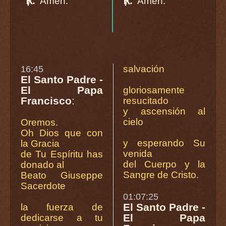
℟.
℟.
Amén.
Amén.
salvación
16:45
El Santo Padre -
El Papa
gloriosamente
Francisco
:
resucitado
y ascensión al
cielo
Oremos.
Oh Dios que con
y esperando Su
la Gracia
venida
de Tu Espíritu has
del Cuerpo y la
donado al
Sangre de Cristo.
Beato Giuseppe
Sacerdote
01:07:25
El Santo Padre -
la fuerza de
El Papa
dedicarse a tu