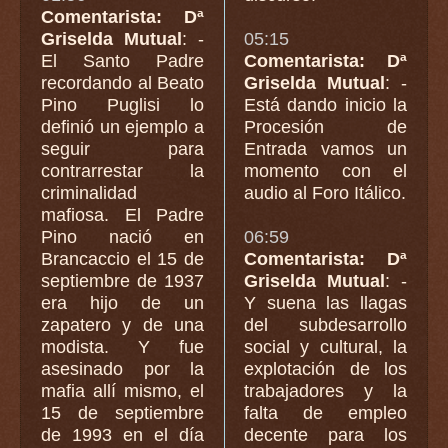
Comentarista: Dª
Griselda Mutual
: -
05:15
El Santo Padre
Comentarista: Dª
recordando al Beato
Griselda Mutual
: -
Pino Puglisi lo
Está dando inicio la
definió un ejemplo a
Procesión de
seguir para
Entrada vamos un
contrarrestar la
momento con el
criminalidad
audio al Foro Itálico.
mafiosa. El Padre
Pino nació en
06:59
Brancaccio el 15 de
Comentarista: Dª
septiembre de 1937
Griselda Mutual
: -
era hijo de un
Y suena las llagas
zapatero y de una
del subdesarrollo
modista. Y fue
social y cultural, la
asesinado por la
explotación de los
mafia allí mismo, el
trabajadores y la
15 de septiembre
falta de empleo
de 1993 en el día
decente para los