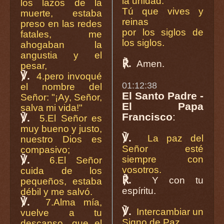
la unidad.
los lazos de la
Tú que vives y
muerte, estaba
reinas
preso en las redes
por los siglos de
fatales, me
los siglos.
ahogaban la
angustia y el
℟.
Amen.
pesar,
℣.
4.pero invoqué
01:12:38
el nombre del
El Santo Padre -
Señor: "¡Ay, Señor,
El Papa
salva mi vida!"
Francisco
:
℣.
5.El Señor es
muy bueno y justo,
℣.
La paz del
nuestro Dios es
Señor esté
compasivo;
℣.
siempre con
6.El Señor
vosotros.
cuida de los
℟.
Y con tu
pequeños, estaba
espíritu.
débil y me salvó.
℣.
7.Alma mía,
℣.
Intercambiar un
vuelve a tu
Signo de Paz
descanso, que el