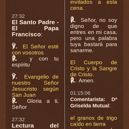
invitados a esta
cena.
27:32
℟.
Señor, no soy
El Santo Padre -
digno de que
El Papa
entres en mi casa,
Francisco
:
pero una palabra
tuya bastará para
℣.
El Señor esté
sanarme.
con vosotros
℟.
y con tu
El Cuerpo de
espíritu
Cristo y la Sangre
de Cristo.
℣.
Evangelio de
℟.
Amen.
nuestro Señor
Jesucristo según
01:15:06
San Juan
Comentarista: Dª
℟.
Gloria a ti,
Griselda Mutual
:
Señor
el granos de trigo
27:32
caído en tierra
Lectura del