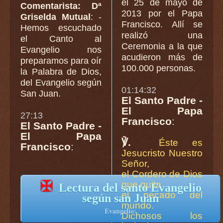
el 25 de mayo de
Comentarista: Dª
2013 por el Papa
Griselda Mutual
: -
Francisco. Allí se
Hemos escuchado
realizó una
el Canto al
Ceremonia a la que
Evangelio nos
acudieron más de
preparamos para oír
100.000 personas.
la Palabra de Dios,
del Evangelio según
01:14:32
San Juan.
El Santo Padre -
El Papa
27:13
Francisco
:
El Santo Padre -
El Papa
℣.
Éste es
Francisco
:
Jesucristo Nuestro
Señor,
el Cordero de Dios
✠
que quita
Lectura del santo Evangelio
el pecado del
según san Juan
mundo.
Evangelio:
Dichosos los