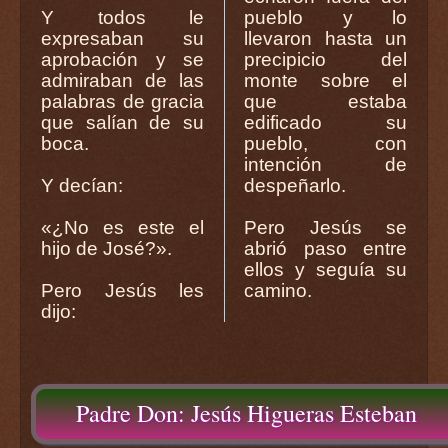
Y todos le
pueblo y lo
expresaban su
llevaron hasta un
aprobación y se
precipicio del
admiraban de las
monte sobre el
palabras de gracia
que estaba
que salían de su
edificado su
boca.
pueblo, con
intención de
Y decían:
despeñarlo.
«¿No es este el
Pero Jesús se
hijo de José?».
abrió paso entre
ellos y seguía su
Pero Jesús les
camino.
dijo:
Padre Don: Jesús Higueras Esteban