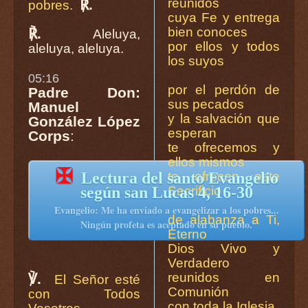
reunidos
℟.
pobres.
cuya Fe y entrega
bien conoces
℟.
Aleluya,
por ellos y todos
aleluya, aleluya.
los suyos
05:16
por el perdón de
Padre Don:
sus pecados
Manuel
y la salvación que
González López
esperan
Corps
:
te ofrecemos y
ellos mismos
✠
te ofrecen este
Lectura del santo Evangelio
Sacrificio
según san Lucas 4, 16-30
Evangelio: Me ha enviado a evangelizar a los pobres...
de alabanza a Ti,
Ningún profeta es aceptado en su pueblo.
Eterno
Dios Vivo y
Verdadero
reunidos en
℣.
El Señor esté
Comunión
con Todos
con toda la Iglesia