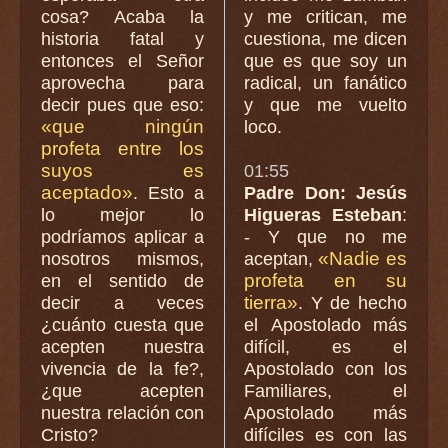
cosa? Acaba la
y me critican, me
historia fatal y
cuestiona, me dicen
entonces el Señor
que es que soy un
aprovecha para
radical, un fanático
decir pues que eso:
y que me vuelto
«que ningún
loco.
profeta entre los
suyos es
01:55
aceptado»
. Esto a
Padre Don: Jesús
lo mejor lo
Higueras Esteban
:
podríamos aplicar a
- Y que no me
«Nadie es
nosotros mismos,
aceptan,
profeta en su
en el sentido de
tierra»
decir a veces
. Y de hecho
¿cuánto cuesta que
el Apostolado más
acepten nuestra
difícil, es el
vivencia de la fe?,
Apostolado con los
¿que acepten
Familiares, el
nuestra relación con
Apostolado más
Cristo?
difíciles es con las