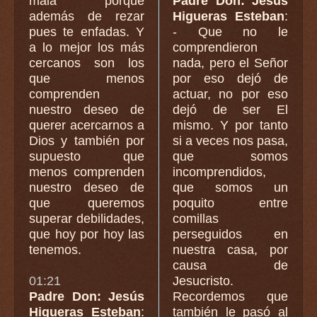
mala porque
Padre Don: Jesús
además de rezar
Higueras Esteban
:
pues te enfadas. Y
- Que no le
a lo mejor los más
comprendieron
cercanos son los
nada, pero el Señor
que menos
por eso dejó de
comprenden
actuar, no por eso
nuestro deseo de
dejó de ser El
querer acercarnos a
mismo. Y por tanto
Dios y también por
si a veces nos pasa,
supuesto que
que somos
menos comprenden
incomprendidos,
nuestro deseo de
que somos un
que queremos
poquito entre
superar debilidades,
comillas
que hoy por hoy las
perseguidos en
tenemos.
nuestra casa, por
causa de
01:21
Jesucristo.
Padre Don: Jesús
Recordemos que
Higueras Esteban
:
también le pasó al