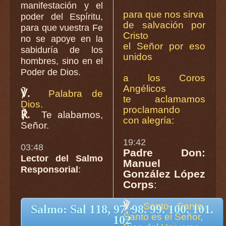
manifestación y el
para que nos sirva
poder del Espíritu,
de salvación por
para que vuestra Fe
Cristo
no se apoye en la
el Señor por eso
sabiduría de los
unidos
hombres, sino en el
Poder de Dios.
a los Coros
Angélicos
℣.
Palabra de
te aclamamos
Dios.
proclamando
℟.
Te alabamos,
con alegría:
Señor.
19:42
03:48
Padre Don:
Lector del Salmo
Manuel
Responsorial
:
González López
Corps
:
℣.
Santo, Santo,
Salmo: Sal 118, 97. 98. 99. 100. 101.
Santo es el Señor,
102