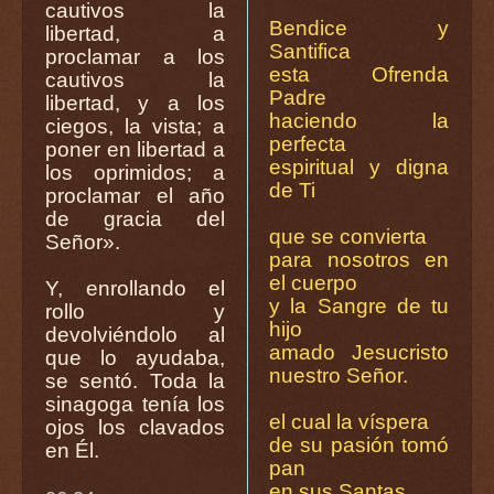
cautivos la
Bendice y
libertad, a
Santifica
proclamar a los
esta Ofrenda
cautivos la
Padre
libertad, y a los
haciendo la
ciegos, la vista; a
perfecta
poner en libertad a
espiritual y digna
los oprimidos; a
de Ti
proclamar el año
de gracia del
que se convierta
Señor».
para nosotros en
el cuerpo
Y, enrollando el
y la Sangre de tu
rollo y
hijo
devolviéndolo al
amado Jesucristo
que lo ayudaba,
nuestro Señor.
se sentó. Toda la
sinagoga tenía los
el cual la víspera
ojos los clavados
de su pasión tomó
en Él.
pan
en sus Santas