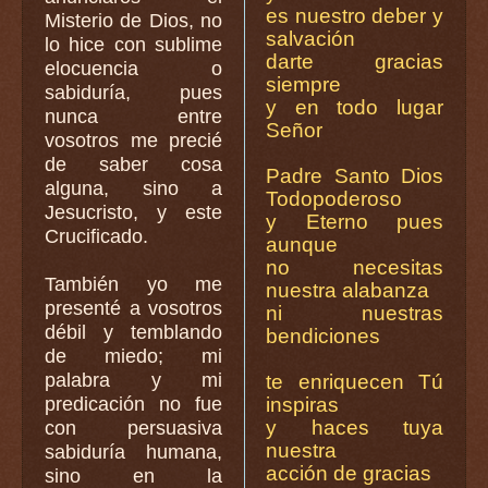
es nuestro deber y
Misterio de Dios, no
salvación
lo hice con sublime
darte gracias
elocuencia o
siempre
sabiduría, pues
y en todo lugar
nunca entre
Señor
vosotros me precié
de saber cosa
Padre Santo Dios
alguna, sino a
Todopoderoso
Jesucristo, y este
y Eterno pues
Crucificado.
aunque
no necesitas
También yo me
nuestra alabanza
presenté a vosotros
ni nuestras
débil y temblando
bendiciones
de miedo; mi
palabra y mi
te enriquecen Tú
predicación no fue
inspiras
y haces tuya
con persuasiva
nuestra
sabiduría humana,
acción de gracias
sino en la