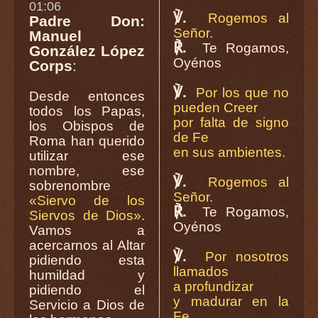
01:06
℣.
Rogemos al
Padre Don:
Señor.
Manuel
℟.
Te Rogamos,
González López
Oyénos
Corps
:
℣.
Por los que no
Desde entonces
pueden Creer
todos los Papas,
por falta de signo
los Obispos de
de Fe
Roma han querido
en sus ambientes.
utilizar ese
nombre, ese
℣.
Rogemos al
sobrenombre
Señor.
«Siervo de los
℟.
Te Rogamos,
Siervos de Dios»
.
Oyénos
Vamos a
acercarnos al Altar
℣.
Por nosotros
pidiendo esta
llamados
humildad y
a profundizar
pidiendo el
y madurar en la
Servicio a Dios de
Fe.