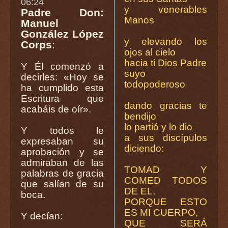
06:24
y venerables
Padre Don:
Manos
Manuel
González López
y elevando los
Corps
:
ojos al cielo
hacia ti Dios Padre
Y Él comenzó a
suyo
decirles: «Hoy se
todopoderoso
ha cumplido esta
Escritura que
dando gracias te
acabáis de oír».
bendijo
lo partió y lo dio
Y todos le
a sus discípulos
expresaban su
diciendo:
aprobación y se
admiraban de las
TOMAD Y
palabras de gracia
COMED TODOS
que salían de su
DE EL,
boca.
PORQUE ESTO
ES MI CUERPO,
Y decían:
QUE SERÁ