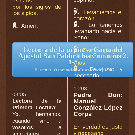
es Dios
por los siglos de
℣.
Levantemos el
los siglos.
corazón
℟.
Lo tenemos
℟.
Amén.
levantado hacia el
Señor.
Lectura de la primera Carta del
℣.
Demos gracias
Apóstol San Pablo a los Corintios 2,
al Señor nuestro
1-5
Dios.
℟.
Es justo y
1ª lectura: Os anuncié a Cristo crucificado.
necesario
19:08
03:05
Padre Don:
Manuel
Lectora de la
González López
Primera Lectura
: -
Corps
:
Yo, hermanos,
cuando vine a
En verdad es justo
vosotros a
y necesario
anunciaros el