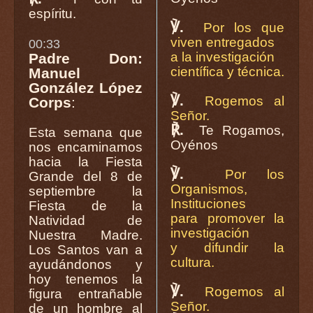
espíritu.
℣.
Por los que
viven entregados
00:33
a la investigación
Padre Don:
científica y técnica.
Manuel
González López
℣.
Rogemos al
Corps
:
Señor.
℟.
Te Rogamos,
Esta semana que
Oyénos
nos encaminamos
hacia la Fiesta
℣.
Por los
Grande del 8 de
Organismos,
septiembre la
Instituciones
Fiesta de la
para promover la
Natividad de
investigación
Nuestra Madre.
y difundir la
Los Santos van a
cultura.
ayudándonos y
hoy tenemos la
℣.
Rogemos al
figura entrañable
Señor.
de un hombre al