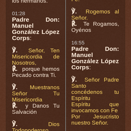
los hermanos.
℣.
Rogemos al
01:28
Señor.
Padre Don:
℟.
Te Rogamos,
Manuel
Oyénos
González López
Corps
:
16:55
Padre Don:
℣.
Señor, Ten
Manuel
Misericordia de
González López
Nosotros,
Corps
:
℟.
porque hemos
Pecado contra Ti.
℣.
Señor Padre
Santo
℣.
Muestranos
concédenos tu
Señor Tu
Espíritu
Misericordia
Espíritu que
℟.
y Danos Tu
invocamos con Fe
Salvación
Por Jesucristo
nuestro Señor.
℣.
Dios
Todopoderoso