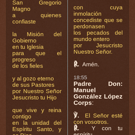
San Gregorio
con cuya
Magno
inmolación
a quienes
concediste que se
confiaste
perdonasen
los pecados del
la Misión del
mundo entero
Gobierno
por Jesucristo
en tu Iglesia
Nuestro Señor.
para que el
progreso
℟.
Amén.
de los fieles
18:55
y al gozo eterno
Padre Don:
de sus Pastores
Manuel
por Nuestro Señor
González López
Jesucristo tu Hijo
Corps
:
que vive y reina
℣.
El Señor esté
contigo
con vosotros.
en la unidad del
℟.
Y con tu
Espíritu Santo, y
espíritu.