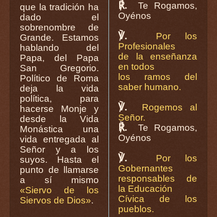
℟.
Te Rogamos,
que la tradición ha
Oyénos
dado el
sobrenombre de
℣.
Por los
Grande. Estamos
Profesionales
hablando del
de la enseñanza
Papa, del Papa
en todos
San Gregorio.
los ramos del
Político de Roma
saber humano.
deja la vida
política, para
℣.
Rogemos al
hacerse Monje y
Señor.
desde la Vida
℟.
Te Rogamos,
Monástica una
Oyénos
vida entregada al
Señor y a los
℣.
Por los
suyos. Hasta el
Gobernantes
punto de llamarse
responsables de
a sí mismo
la Educación
«Siervo de los
Cívica de los
Siervos de Dios»
.
pueblos.