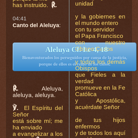
unidad
℟.
has instruido.
y la gobiernes en
04:41
el mundo entero
Canto del Aleluya
:
con tu servidor
el Papa Francisco
con nuestro
Obispo Carlos
Aleluya Cf. Lc 4, 18
Bienaventurados los perseguidos por causa de la justicia,
y todos los demás
porque de ellos es el reino de los cielos.
Obispos
que Fieles a la
verdad
promueve en la Fe
℟.
Aleluya,
Católica
aleluya, aleluya.
y Apostólica,
acuérdate Señor
℣.
El Espíritu del
Señor
de tus hijos
está sobre mí; me
enfermos
ha enviado
y de todos los aquí
a evangelizar a los