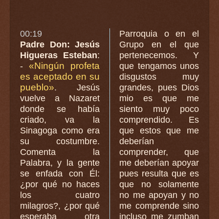
00:19
Parroquia o en el
Padre Don: Jesús
Grupo en el que
Higueras Esteban
:
pertenecemos. Y
«Ningún profeta
-
que tengamos unos
es aceptado en su
disgustos muy
pueblo»
. Jesús
grandes, pues Dios
vuelve a Nazaret
mio es que me
donde se había
siento muy poco
criado, va la
comprendido. Es
Sinagoga como era
que estos que me
su costumbre.
deberían
Comenta la
comprender, que
Palabra, y la gente
me deberían apoyar
se enfada con Él:
pues resulta que es
¿por qué no haces
que no solamente
los cuatro
no me apoyan y no
milagros?, ¿por qué
me comprende sino
esperaba otra
incluso me zumban