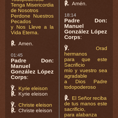
℟.
Amén.
Tenga Misericordia
de Nosotros
18:14
Perdone Nuestros
Padre Don:
Pecados
Manuel
y Nos Lleve a la
González López
Vida Eterna.
Corps
:
℟.
Amen.
℣.
Orad
hermanos
01:45
para que este
Padre Don:
Sacrificio
Manuel
mío y vuestro sea
González López
agradable
Corps
:
a Dios Padre
todopoderoso
℣.
Kyrie eleison
℟.
Kyrie eleison
℟.
El Señor reciba
de tus manos este
℣.
Christe eleison
sacrificio,
℟.
Christe eleison
para alabanza