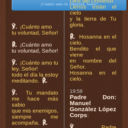
Dios del Universo.
¡Cuánto amo tu voluntad, Señor!
Llenos están el
cielo
y la tierra de Tu
gloria.
℣.
¡Cuánto amo
tu voluntad, Señor!
℟.
Hosanna en el
cielo.
℟.
¡Cuánto amo
Bendito el que
tu voluntad, Señor!
viene
en nombre del
℣.
¡Cuánto amo tu
Señor.
ley, Señor!
Hosanna en el
todo el día la estoy
cielo.
℟.
meditando.
19:58
℣.
Tu mandato
Padre Don:
me hace más
Manuel
sabio
González López
que mis enemigos,
Corps
:
siempre me
℟.
acompaña.
℣.
Padre