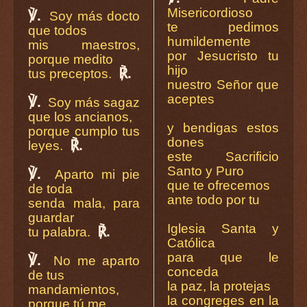
Misericordioso
℣.
Soy más docto
te pedimos
que todos
humildemente
mis maestros,
por Jesucristo tu
porque medito
hijo
℟.
tus preceptos.
nuestro Señor que
aceptes
℣.
Soy más sagaz
que los ancianos,
y bendigas estos
porque cumplo tus
dones
℟.
leyes.
este Sacrificio
Santo y Puro
℣.
Aparto mi pie
que te ofrecemos
de toda
ante todo por tu
senda mala, para
guardar
Iglesia Santa y
℟.
tu palabra.
Católica
para que le
℣.
No me aparto
conceda
de tus
la paz, la protejas
mandamientos,
la congreges en la
porque tú me