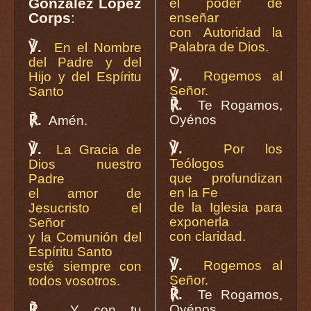
González López
el poder de
Corps
:
enseñar
con Autoridad la
℣.
Palabra de Dios.
En el Nombre
del Padre y del
℣.
Rogemos al
Hijo y del Espíritu
Señor.
Santo
℟.
Te Rogamos,
℟.
Oyénos
Amén.
℣.
℣.
Por los
La Gracia de
Teólogos
Dios nuestro
que profundizan
Padre
en la Fe
el amor de
de la Iglesia para
Jesucristo el
exponerla
Señor
con claridad.
y la Comunión del
Espíritu Santo
℣.
Rogemos al
esté siempre con
Señor.
todos vosotros.
℟.
Te Rogamos,
℟.
Oyénos
Y con tu