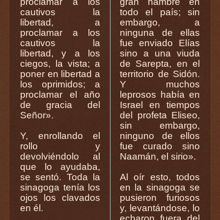
proclamar a los
gran hambre en
cautivos la
todo el país; sin
libertad, a
embargo, a
proclamar a los
ninguna de ellas
cautivos la
fue enviado Elías
libertad, y a los
sino a una viuda
ciegos, la vista; a
de Sarepta, en el
poner en libertad a
territorio de Sidón.
los oprimidos; a
Y muchos
proclamar el año
leprosos había en
de gracia del
Israel en tiempos
Señor».
del profeta Eliseo,
sin embargo,
Y, enrollando el
ninguno de ellos
rollo y
fue curado sino
devolviéndolo al
Naamán, el sirio».
que lo ayudaba,
se sentó. Toda la
Al oír esto, todos
sinagoga tenía los
en la sinagoga se
ojos los clavados
pusieron furiosos
en él.
y, levantándose, lo
echaron fuera del