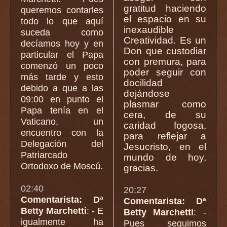
gratitud haciendo
queremos contarles
el espacio en su
todo lo que aquí
inexaudible
suceda como
Creatividad. Es un
decíamos hoy y en
Don que custodiar
particular el Papa
con premura, para
comenzó un poco
poder seguir con
más tarde y esto
docilidad
debido a que a las
dejándose
09:00 en punto el
plasmar como
Papa tenía en el
cera, de su
Vaticano, un
caridad fogosa,
encuentro con la
para reflejar a
Delegación del
Jesucristo, en el
Patriarcado
mundo de hoy,
Ortodoxo de Moscú.
gracias.
02:40
20:27
Comentarista: Dª
Comentarista: Dª
Betty Marchetti
: - E
Betty Marchetti
: -
igualmente ha
Pues seguimos