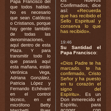
los Nuevos
Papa Francisco del
Confirmados, dice
que todos hablan.
así:
«Recuerda
No es necesario
que has recibido el
que sean Católicos
Sello Espiritual y
o Cristianos, porque
conserva lo que
hay gente también
has recibido»
.
de todas las
denominaciones,
19:46
aquí dentro de esta
Su Santidad el
Plaza. Y para
Papa Francisco
:
transmitir todo lo
que pasará aquí
«Dios Padre te ha
esta mañana, están
marcado, te ha
Verónica Vega,
confirmado, Cristo
Adriana González,
Señor y ha puesto
Patricia López y
en tu corazón el
Fernando Echévarri
signo del
en el control
Espíritu»
. Es un
Don inmerecido el
técnico, en el
Espíritu, para
micrófono Betty
acoger con
Marchetti. Pues