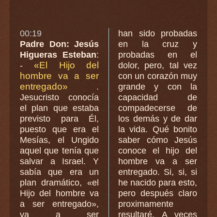
00:19
han sido probadas
Padre Don: Jesús
en la cruz y
Higueras Esteban
:
probadas en el
«El Hijo del
-
dolor, pero, tal vez
hombre va a ser
con un corazón muy
entregado»
.
grande y con la
Jesucristo conocía
capacidad de
el plan que estaba
compadecerse de
previsto para Él,
los demás y de dar
puesto que era el
la vida. Qué bonito
Mesías, el Ungido
saber cómo Jesús
aquel que tenía que
conoce el hijo del
salvar a Israel. Y
hombre va a ser
sabía que era un
entregado. Si, si, si
plan dramático, «el
he nacido para esto,
Hijo del hombre va
pero después claro
a ser entregado»,
proximamente
va a ser
resultaré. A veces