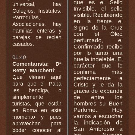
que es el Sello
universal, hay
Invisible, el sello
Colegios, Institutos,
visible. Recibiendo
Parroquias,
en la frente el
Asociaciones, hay
Signo de la Cruz
Familias enteras y
con el Óleo
parejas de recién
perfumado, el
casados.
Confirmado recibe
por lo tanto una
01:40
huella indeleble. El
Comentarista: Dª
carácter que lo
Betty Marchetti
: -
confirma más
Que vienen aquí
perfectamente a
para que el Papa
Cristo y le da la
les bendiga, o
gracia de expandir
simplemente
de entre los
hombres su Buen
turistas, que están
Perfume. Hoy
en Roma en este
vamos a escuchar
momento y pues
la indicación de
aprovechan para
San Ambrosio a
poder conocer al