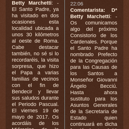
Betty Marchetti
: -
22:06
El Santo Padre, ya
Comentarista: Dª
ha visitado en dos
Betty Marchetti
: -
ocasiones esta
Os comunicamos
localidad ubicada a
algo del próximo
unos 30 kilómetros
Consistorio de los
al oeste de Roma.
Cardenales. Porque
Cabe destacar
el Santo Padre ha
también, no sé si lo
nombrado Prefecto
recordaréis, la visita
de la Congregación
sorpresa, que hizo
para las Causas de
el Papa a varias
los Santos a
familias de vecinos
Monseñor Giovanni
con el fin de
Ángelo Becciú.
Bendecir y llevar
Hasta ahora
sus saludos durante
sustituto para los
el Periodo Pascual.
Asuntos Generales
El viernes 19 de
de la Secretaria de
mayo de 2017. Os
Estado quien
acordáis de los
continuará en dicha