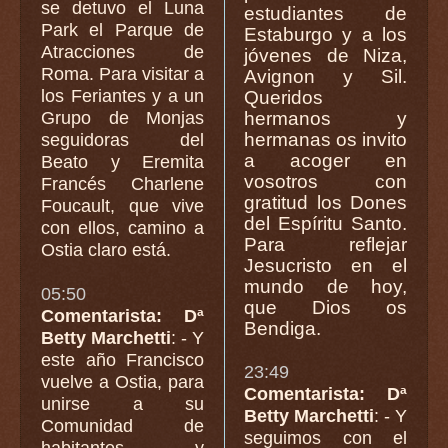
se detuvo el Luna
estudiantes de
Park el Parque de
Estaburgo y a los
Atracciones de
jóvenes de Niza,
Roma. Para visitar a
Avignon y Sil.
los Feriantes y a un
Queridos
Grupo de Monjas
hermanos y
hermanas os invito
seguidoras del
a acoger en
Beato y Eremita
vosotros con
Francés Charlene
gratitud los Dones
Foucault, que vive
del Espíritu Santo.
con ellos, camino a
Para reflejar
Ostia claro está.
Jesucristo en el
mundo de hoy,
05:50
que Dios os
Comentarista: Dª
Bendiga.
Betty Marchetti
: - Y
este año Francisco
23:49
vuelve a Ostia, para
Comentarista: Dª
unirse a su
Betty Marchetti
: - Y
Comunidad de
seguimos con el
habitantes y