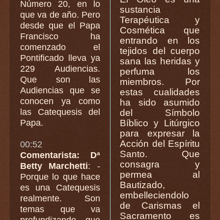
Número 20, en lo
sustancia
que va de año. Pero
Terapéutica y
desde que el Papa
Cosmética que
Francisco ha
entrando en los
comenzado el
tejidos del cuerpo
Pontificado lleva ya
sana las heridas y
229 Audiencias.
perfuma los
Que son las
miembros. Por
Audiencias que se
estas cualidades
conocen ya como
ha sido asumido
las Catequesis del
del Símbolo
Papa.
Bíblico y Litúrgico
para expresar la
Acción del Espíritu
00:52
Santo. Que
Comentarista: Dª
consagra y
Betty Marchetti
: -
permea al
Porque lo que hace
Bautizado,
es una Catequesis
embelleciendolo
realmente. Son
de Carismas el
temas que va
Sacramento es
profundizando, que