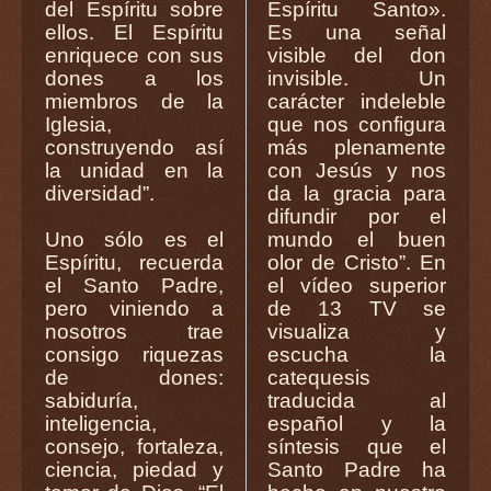
del Espíritu sobre
Espíritu Santo».
ellos. El Espíritu
Es una señal
enriquece con sus
visible del don
dones a los
invisible. Un
miembros de la
carácter indeleble
Iglesia,
que nos configura
construyendo así
más plenamente
la unidad en la
con Jesús y nos
diversidad”.
da la gracia para
difundir por el
Uno sólo es el
mundo el buen
Espíritu, recuerda
olor de Cristo”. En
el Santo Padre,
el vídeo superior
pero viniendo a
de 13 TV se
nosotros trae
visualiza y
consigo riquezas
escucha la
de dones:
catequesis
sabiduría,
traducida al
inteligencia,
español y la
consejo, fortaleza,
síntesis que el
ciencia, piedad y
Santo Padre ha