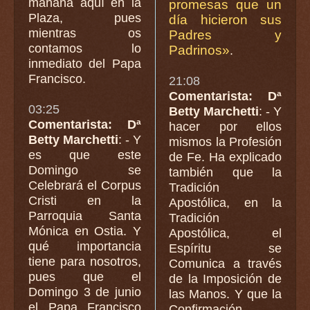
mañana aquí en la
promesas que un
Plaza, pues
día hicieron sus
mientras os
Padres y
contamos lo
Padrinos»
.
inmediato del Papa
Francisco.
21:08
Comentarista: Dª
03:25
Betty Marchetti
: - Y
Comentarista: Dª
hacer por ellos
Betty Marchetti
: - Y
mismos la Profesión
es que este
de Fe. Ha explicado
Domingo se
también que la
Celebrará el Corpus
Tradición
Cristi en la
Apostólica, en la
Parroquia Santa
Tradición
Mónica en Ostia. Y
Apostólica, el
qué importancia
Espíritu se
tiene para nosotros,
Comunica a través
pues que el
de la Imposición de
Domingo 3 de junio
las Manos. Y que la
el Papa Francisco
Confirmación