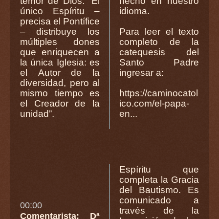
temor de Dios. “El
hecho en nuestro
único Espíritu –
idioma.
precisa el Pontífice
– distribuye los
Para leer el texto
múltiples dones
completo de la
que enriquecen a
catequesis del
la única Iglesia: es
Santo Padre
el Autor de la
ingresar a:
diversidad, pero al
mismo tiempo es
https://caminocatol
el Creador de la
ico.com/el-papa-
unidad”.
en...
Espíritu que
completa la Gracia
del Bautismo. Es
comunicado a
00:00
través de la
Comentarista: Dª