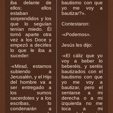
iba delante de
bautismo con que
ellos; ellos
yo me voy a
estaban
bautizar?».
sorprendidos y los
que lo seguían
Contestaron:
tenían miedo. Él
tomó aparte otra
-«Podemos».
vez a los Doce y
empezó a decirles
Jesús les dijo:
lo que le iba a
suceder:
-«El cáliz que yo
voy a beber lo
-«Mirad, estamos
beberéis, y seréis
subiendo a
bautizados con el
Jerusalén, y el Hijo
bautismo con que
del hombre va a
yo me voy a
ser entregado a
bautizar, pero el
los sumos
sentarse a mi
sacerdotes y a los
derecha o a mi
escribas, lo
izquierda no me
condenarán a
toca a mi