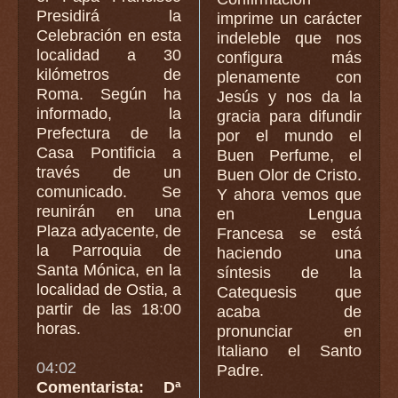
Presidirá la
imprime un carácter
Celebración en esta
indeleble que nos
localidad a 30
configura más
kilómetros de
plenamente con
Roma. Según ha
Jesús y nos da la
informado, la
gracia para difundir
Prefectura de la
por el mundo el
Casa Pontificia a
Buen Perfume, el
través de un
Buen Olor de Cristo.
comunicado. Se
Y ahora vemos que
reunirán en una
en Lengua
Plaza adyacente, de
Francesa se está
la Parroquia de
haciendo una
Santa Mónica, en la
síntesis de la
localidad de Ostia, a
Catequesis que
partir de las 18:00
acaba de
horas.
pronunciar en
Italiano el Santo
04:02
Padre.
Comentarista: Dª