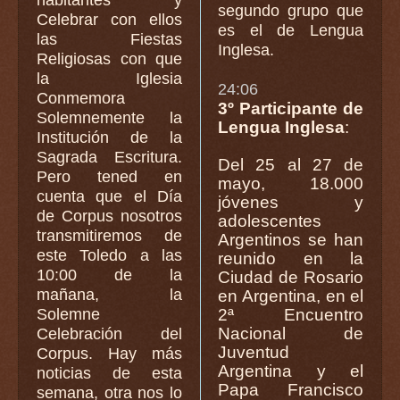
segundo grupo que
Celebrar con ellos
es el de Lengua
las Fiestas
Inglesa.
Religiosas con que
la Iglesia
24:06
Conmemora
3º Participante de
Solemnemente la
Lengua Inglesa
:
Institución de la
Sagrada Escritura.
Del 25 al 27 de
Pero tened en
mayo, 18.000
cuenta que el Día
jóvenes y
de Corpus nosotros
adolescentes
transmitiremos de
Argentinos se han
este Toledo a las
reunido en la
10:00 de la
Ciudad de Rosario
mañana, la
en Argentina, en el
Solemne
2ª Encuentro
Nacional de
Celebración del
Juventud
Corpus. Hay más
Argentina y el
noticias de esta
Papa Francisco
semana, otra nos lo