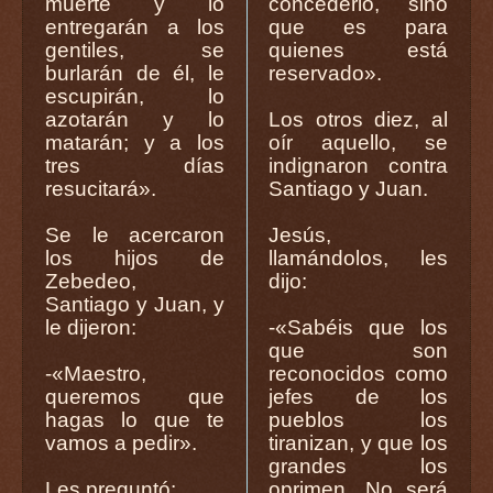
muerte y lo
concederlo, sino
entregarán a los
que es para
gentiles, se
quienes está
burlarán de él, le
reservado».
escupirán, lo
azotarán y lo
Los otros diez, al
matarán; y a los
oír aquello, se
tres días
indignaron contra
resucitará».
Santiago y Juan.
Se le acercaron
Jesús,
los hijos de
llamándolos, les
Zebedeo,
dijo:
Santiago y Juan, y
le dijeron:
-«Sabéis que los
que son
-«Maestro,
reconocidos como
queremos que
jefes de los
hagas lo que te
pueblos los
vamos a pedir».
tiranizan, y que los
grandes los
Les preguntó:
oprimen. No será