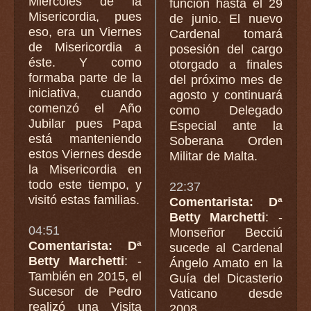
Miércoles de la
función hasta el 29
Misericordia, pues
de junio. El nuevo
eso, era un Viernes
Cardenal tomará
de Misericordia a
posesión del cargo
éste. Y como
otorgado a finales
formaba parte de la
del próximo mes de
iniciativa, cuando
agosto y continuará
comenzó el Año
como Delegado
Jubilar pues Papa
Especial ante la
está manteniendo
Soberana Orden
estos Viernes desde
Militar de Malta.
la Misericordia en
todo este tiempo, y
22:37
visitó estas familias.
Comentarista: Dª
Betty Marchetti
: -
04:51
Monseñor Becciú
Comentarista: Dª
sucede al Cardenal
Betty Marchetti
: -
Ángelo Amato en la
También en 2015, el
Guía del Dicasterio
Sucesor de Pedro
Vaticano desde
realizó una Visita
2008.