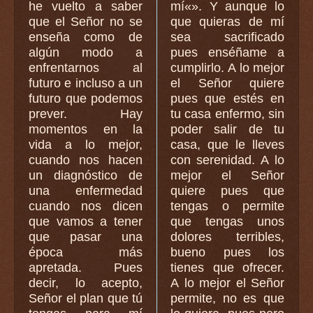
he vuelto a saber
mí«». Y aunque lo
que el Señor no se
que quieras de mí
enseña como de
sea sacrificado
algún modo a
pues enséñame a
enfrentarnos al
cumplirlo. A lo mejor
futuro e incluso a un
el Señor quiere
futuro que podemos
pues que estés en
prever. Hay
tu casa enfermo, sin
momentos en la
poder salir de tu
vida a lo mejor,
casa, que le lleves
cuando nos hacen
con serenidad. A lo
un diagnóstico de
mejor el Señor
una enfermedad
quiere pues que
cuando nos dicen
tengas o permite
que vamos a tener
que tengas unos
que pasar una
dolores terribles,
época más
bueno pues los
apretada. Pues
tienes que ofrecer.
decir, lo acepto,
A lo mejor el Señor
Señor el plan que tú
permite, no es que