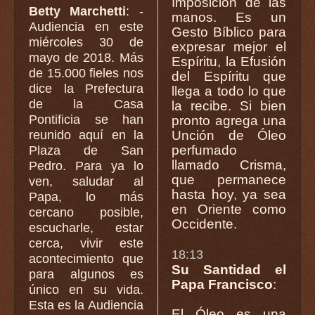
Imposición de las
Betty Marchetti
: -
manos. Es un
Audiencia en este
Gesto Bíblico para
miércoles 30 de
expresar mejor el
mayo de 2018. Más
Espíritu, la Efusión
de 15.000 fieles nos
del Espíritu que
dice la Prefectura
llega a todo lo que
de la Casa
la recibe. Si bien
Pontificia se han
pronto agrega una
reunido aquí en la
Unción de Óleo
perfumado
Plaza de San
llamado Crisma,
Pedro. Para ya lo
que permanece
ven, saludar al
hasta hoy, ya sea
Papa, lo más
en Oriente como
cercano posible,
Occidente.
escucharle, estar
cerca, vivir este
18:13
acontecimiento que
Su Santidad el
para algunos es
Papa Francisco
:
único en su vida.
Esta es la Audiencia
El Óleo es una