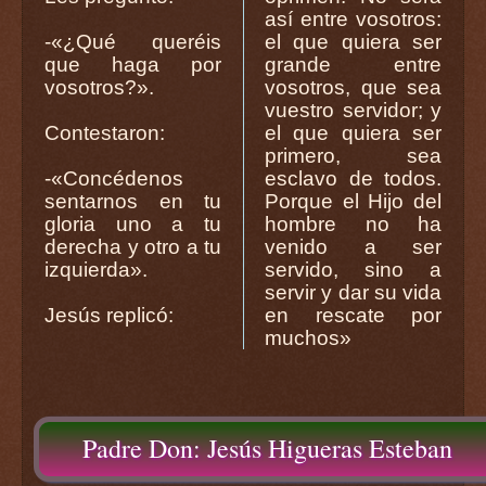
así entre vosotros:
-«¿Qué queréis
el que quiera ser
que haga por
grande entre
vosotros?».
vosotros, que sea
vuestro servidor; y
Contestaron:
el que quiera ser
primero, sea
-«Concédenos
esclavo de todos.
sentarnos en tu
Porque el Hijo del
gloria uno a tu
hombre no ha
derecha y otro a tu
venido a ser
izquierda».
servido, sino a
servir y dar su vida
Jesús replicó:
en rescate por
muchos»
Padre Don: Jesús Higueras Esteban