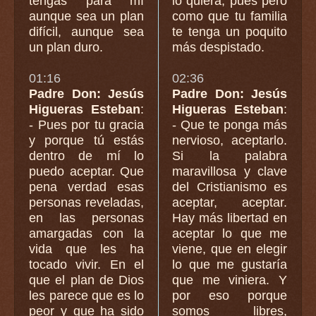
tengas para mí
lo quiera, pues pero
aunque sea un plan
como que tu familia
difícil, aunque sea
te tenga un poquito
un plan duro.
más despistado.
01:16
02:36
Padre Don: Jesús
Padre Don: Jesús
Higueras Esteban
:
Higueras Esteban
:
- Pues por tu gracia
- Que te ponga más
y porque tú estás
nervioso, aceptarlo.
dentro de mí lo
Si la palabra
puedo aceptar. Que
maravillosa y clave
pena verdad esas
del Cristianismo es
personas reveladas,
aceptar, aceptar.
en las personas
Hay más libertad en
amargadas con la
aceptar lo que me
vida que les ha
viene, que en elegir
tocado vivir. En el
lo que me gustaría
que el plan de Dios
que me viniera. Y
les parece que es lo
por eso porque
peor y que ha sido
somos libres,