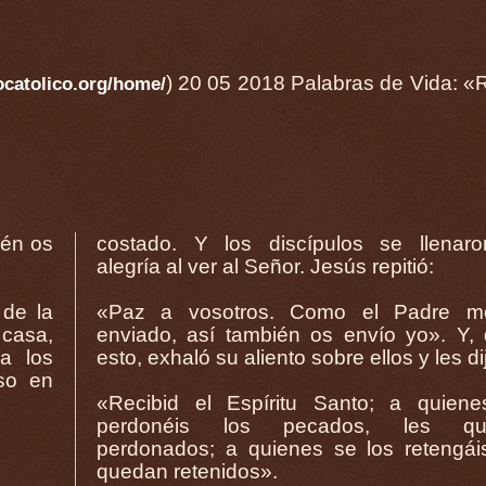
) 20 05 2018 Palabras de Vida: «
catolico.org/home/
ién os
costado. Y los discípulos se llenar
alegría al ver al Señor. Jesús repitió:
 de la
«Paz a vosotros. Como el Padre 
 casa,
enviado, así también os envío yo». Y, 
a los
esto, exhaló su aliento sobre ellos y les di
so en
«Recibid el Espíritu Santo; a quiene
perdonéis los pecados, les qu
perdonados; a quienes se los retengáis
quedan retenidos».