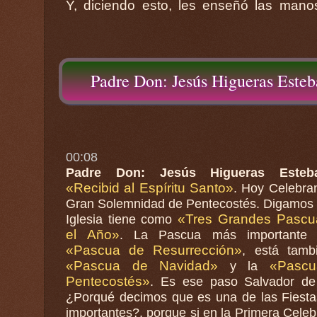
Y, diciendo esto, les enseñó las mano
Padre Don: Jesús Higueras Este
00:08
Padre Don: Jesús Higueras Esteb
«Recibid al Espíritu Santo»
. Hoy Celebra
Gran Solemnidad de Pentecostés. Digamos que la
«Tres Grandes Pascu
Iglesia tiene como
el Año»
. La Pascua más importante 
«Pascua de Resurrección»
, está tamb
«Pascua de Navidad»
«Pasc
y la
Pentecostés»
. Es ese paso Salvador de
¿Porqué decimos que es una de las Fiest
importantes?, porque si en la Primera Cele