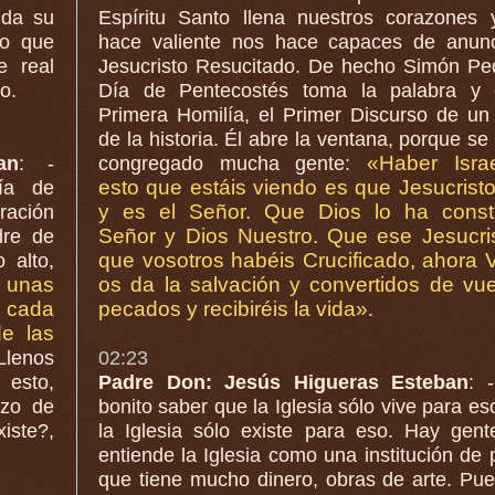
Espíritu Santo llena nuestros corazones
lo que
hace valiente nos hace capaces de anunc
e real
Jesucristo Resucitado. De hecho Simón Pedro el
o.
Día de Pentecostés toma la palabra y 
Primera Homilía, el Primer Discurso de u
de la historia. Él abre la ventana, porque se
«Haber Israe
an
: -
congregado mucha gente:
esto que estáis viendo es que Jesucrist
ía de
y es el Señor. Que Dios lo ha consti
Señor y Dios Nuestro. Que ese Jesucris
dre de
que vosotros habéis Crucificado, ahora Vive y
 alto,
os da la salvación y convertidos de vue
e cada
pecados y recibiréis la vida»
.
e las
Llenos
02:23
Padre Don: Jesús Higueras Esteban
: 
azo de
bonito saber que la Iglesia sólo vive para es
xiste?,
la Iglesia sólo existe para eso. Hay gen
entiende la Iglesia como una institución de poder,
que tiene mucho dinero, obras de arte. Pu