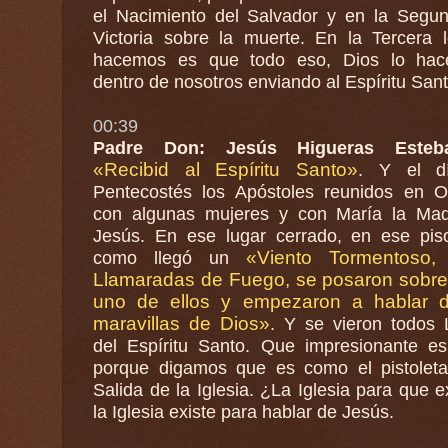
el Nacimiento del Salvador y en la Segunda su
Victoria sobre la muerte. En la Tercera 
hacemos es que todo eso, Dios lo hac
dentro de nosotros enviando al Espíritu Sant
00:39
Padre Don: Jesús Higueras Esteb
«Recibid al Espíritu Santo»
. Y el d
Pentecostés los Apóstoles reunidos en Oración
con algunas mujeres y con María la Ma
Jesús. En ese lugar cerrado, en ese piso
«Viento Tormentoso, unas
como llegó un
Llamaradas de Fuego, se posaron sobr
uno de ellos y empezaron a hablar d
maravillas de Dios»
. Y se vieron todos 
del Espíritu Santo. Que impresionante es esto,
porque digamos que es como el pistolet
Salida de la Iglesia. ¿La Iglesia para que e
la Iglesia existe para hablar de Jesús.