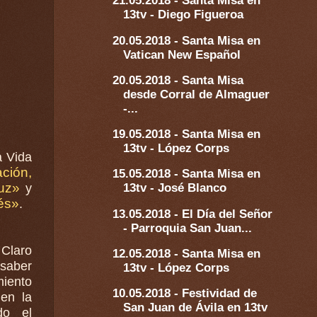
21.05.2018 - Santa Misa en
13tv - Diego Figueroa
20.05.2018 - Santa Misa en
Vatican New Español
20.05.2018 - Santa Misa
desde Corral de Almaguer
-...
19.05.2018 - Santa Misa en
13tv - López Corps
a Vida
ción,
15.05.2018 - Santa Misa en
 Cruz»
13tv - José Blanco
y
és»
.
13.05.2018 - El Día del Señor
- Parroquia San Juan...
 Claro
12.05.2018 - Santa Misa en
 saber
13tv - López Corps
iento
10.05.2018 - Festividad de
San Juan de Ávila en 13tv
do el