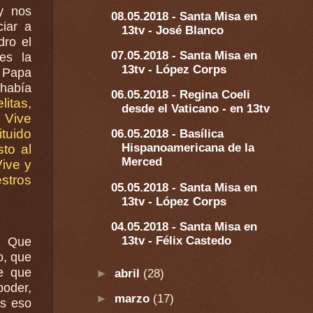
 y nos
08.05.2018 - Santa Misa en
iar a
13tv - José Blanco
07.05.2018 - Santa Misa en
es la
13tv - López Corps
n Papa
 había
06.05.2018 - Regina Coeli
litas,
desde el Vaticano - en 13tv
o Vive
tuido
06.05.2018 - Basílica
Hispanoamericana de la
to al
Merced
stros
05.05.2018 - Santa Misa en
13tv - López Corps
04.05.2018 - Santa Misa en
13tv - Félix Castedo
- Que
o, que
te que
►
abril
(28)
►
marzo
(17)
es eso