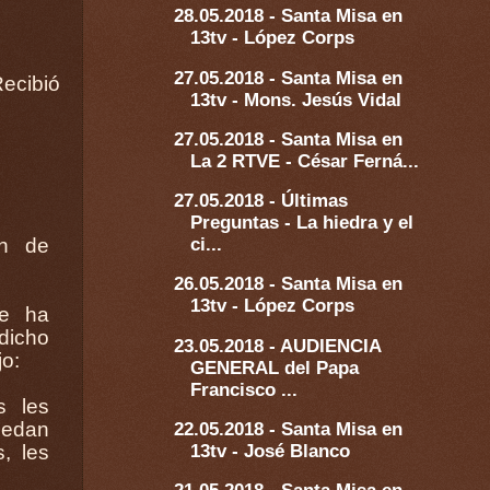
28.05.2018 - Santa Misa en
13tv - López Corps
27.05.2018 - Santa Misa en
Recibió
13tv - Mons. Jesús Vidal
27.05.2018 - Santa Misa en
La 2 RTVE - César Ferná...
27.05.2018 - Últimas
Preguntas - La hiedra y el
ci...
on de
26.05.2018 - Santa Misa en
13tv - López Corps
me ha
dicho
23.05.2018 - AUDIENCIA
jo:
GENERAL del Papa
Francisco ...
s les
22.05.2018 - Santa Misa en
edan
13tv - José Blanco
, les