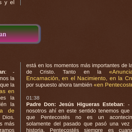
s y el
ban
está en los momentos más importantes de l
«Anuncia
an
: -
de Cristo. Tanto en la
Encarnación, en el Nacimiento, en la
mos la
«en Pentecost
por supuesto ahora también
as en
es la
01:38
ién la
Padre Don: Jesús Higueras Esteban
: -
ua de
nosotros ahí en este sentido tenemos que
 Dios.
que Pentecostés no es un acontecim
as más
solamente del pasado que pasó una vez en la
bramos
historia. Pentecostés siempre es cuan