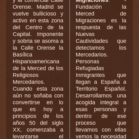
Orense. Madrid se
Fundación la
vuelve bullicioso y
Merced de
activo en esta zona
Migraciones es la
del Centro de la
respuesta de las
Capital. Imponente
Nuevas
y sobria se asoma a
Cautividades que
la Calle Orense la
detectamos los
Basílica
Mercedarios.
Hispanoamericana
Personas
de la Merced de los
Refugiadas
Religiosos
Inmigrantes que
Mercedarios.
llegan a España a
Cuando esta zona
Territorio Español.
aún no soñaba con
Desarrollamos una
convertirse en lo
acogida integral a
que es hoy a
esas personas y
principios de los
dentro de ese
años 50 del siglo
proceso que
XX, comenzaba a
llevamos con ellas
levantarse el
vemos la necesidad