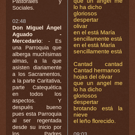
que un angel me
Pastorales y
lo ha dicho
Sociales.
gloriosos
despertar
02:48
olivar
Don Miguel Ángel
en el está María
Aguado -
sencillamente está
Mercedario
: - Es
en el está María
una Parroquia que
sencillamente está
alberga muchísimas
almas, a la que
Cantad cantad
asisten diariamente
Cantad hermanos
a los Sacramentos,
hojas del olivar
a la parte Caritativa,
que un angel me
parte Catequética
lo ha dicho
en todos los
gloriosos
aspectos. Y
despertar
después bueno
brotando está la
pues esta Parroquia
nieve
al ser regentada
el leño florecido.
desde su inicio por
los Padres
09:03