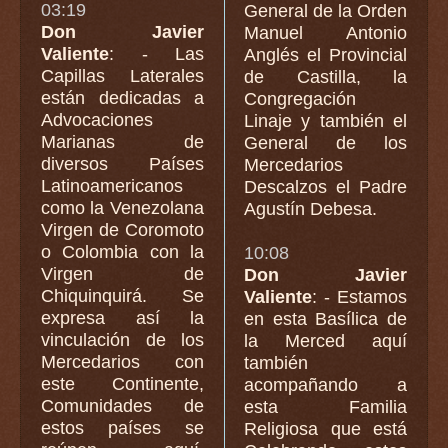
03:19
General de la Orden
Don Javier
Manuel Antonio
Valiente
: - Las
Anglés el Provincial
Capillas Laterales
de Castilla, la
están dedicadas a
Congregación
Advocaciones
Linaje y también el
Marianas de
General de los
diversos Países
Mercedarios
Latinoamericanos
Descalzos el Padre
como la Venezolana
Agustín Debesa.
Virgen de Coromoto
o Colombia con la
10:08
Virgen de
Don Javier
Chiquinquirá. Se
Valiente
: - Estamos
expresa así la
en esta Basílica de
vinculación de los
la Merced aquí
Mercedarios con
también
este Continente,
acompañando a
Comunidades de
esta Familia
estos países se
Religiosa que está