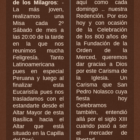
aquí como cada
de los Milagros
: -
domingo .. nuestra
La más joven,
Redención. Por eso
realizamos una
hoy y con ocasión
Misa cada 2º
de la Celebración
Sábado de mes a
de los 800 años de
las 20:00 de la tarde
la Fundación de la
en la que nos
Orden de la
reunimos mucha
Merced, queremos
Feligresía. Tanto
dar gracias a Dios
Latinoamericana
por este Carisma de
pues en especial
la Iglesia. Un
Peruana y luego al
Carisma que San
finalizar esta
Pedro Nolasco cuya
Eucaristía pues nos
fiesta hoy
trasladamos con el
Celebramos
estandarte desde el
también, entendió
Altar Mayor de esta
allá por el siglo XIII
Basílica hacia el
cuando pasó a ser
Altar que está
el mercader de
situado en la Capilla
libertad.
del Perú.