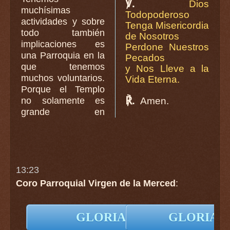
℣.
Dios
muchísimas
Todopoderoso
actividades y sobre
Tenga Misericordia
todo también
de Nosotros
implicaciones es
Perdone Nuestros
una Parroquia en la
Pecados
que tenemos
y Nos Lleve a la
muchos voluntarios.
Vida Eterna.
Porque el Templo
℟.
no solamente es
Amen.
grande en
13:23
Coro Parroquial Virgen de la Merced
:
GLORIA en Latín
GLORIA en