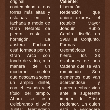
original
Valiente
: -
contemplaba a dos
Liberación,
torres más altas y
Redención que
estatuas en la
quiere expresar el
fachada a modo de
Retablo Mayor
Gran Retablo de
Joaquín Rubio
piedra, cristal y
Camín diseñó en
hormigón. La
1968 el Conjunto.
austera Fachada
Formas
está formada por un
Geométricas de
Gran Arco con
hierro, los 33
fondo de vidrio, a la
eslabones de una
manera de un
Cadena que se van
moderno rosetón
rompiendo. Son
que descansa sobre
elementos que van
un amplio dintel,
acercándose y
con el escudo y el
parecen cobrar vida
título del templo.
ante la sugerente
Ahora se está
imagen del Cristo
Celebrando el Año
Redentor. En quien
Jubilar Mercedario
está la verdadera