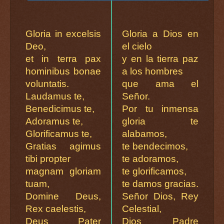
Gloria in excelsis
Gloria a Dios en
Deo,
el cielo
et in terra pax
y en la tierra paz
hominibus bonae
a los hombres
voluntatis.
que ama el
Laudamus te,
Señor.
Benedicimus te,
Por tu inmensa
Adoramus te,
gloria te
Glorificamus te,
alabamos,
Gratias agimus
te bendecimos,
tibi propter
te adoramos,
magnam gloriam
te glorificamos,
tuam,
te damos gracias.
Domine Deus,
Señor Dios, Rey
Rex caelestis,
Celestial,
Deus Pater
Dios Padre