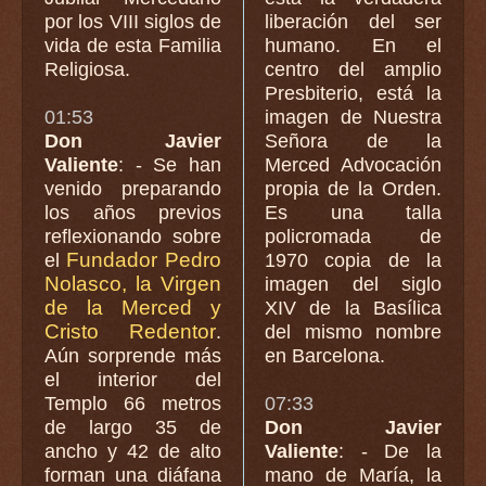
por los VIII siglos de
liberación del ser
vida de esta Familia
humano. En el
Religiosa.
centro del amplio
Presbiterio, está la
01:53
imagen de Nuestra
Don Javier
Señora de la
Valiente
: - Se han
Merced Advocación
venido preparando
propia de la Orden.
los años previos
Es una talla
reflexionando sobre
policromada de
Fundador Pedro
el
1970 copia de la
Nolasco, la Virgen
imagen del siglo
de la Merced y
XIV de la Basílica
Cristo Redentor
.
del mismo nombre
Aún sorprende más
en Barcelona.
el interior del
Templo 66 metros
07:33
de largo 35 de
Don Javier
ancho y 42 de alto
Valiente
: - De la
forman una diáfana
mano de María, la