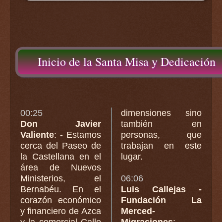
Inicio de la Santa Misa y Dedicación
00:25
dimensiones sino
Don Javier
también en
Valiente
: - Estamos
personas, que
cerca del Paseo de
trabajan en este
la Castellana en el
lugar.
área de Nuevos
Ministerios, el
06:06
Bernabéu. En el
Luis Callejas -
corazón económico
Fundación La
y financiero de Azca
Merced-
y la comercial Calle
Migraciones
: -