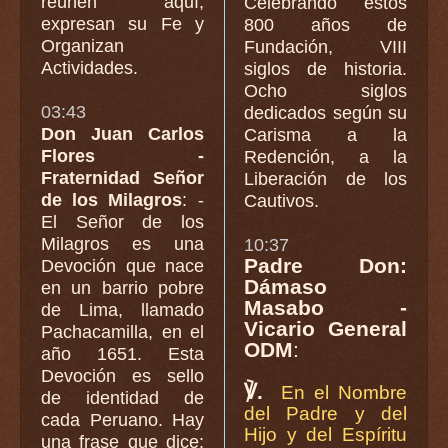
reúnen aquí,
Celebrando estos
expresan su Fe y
800 años de
Organizan
Fundación, VIII
Actividades.
siglos de historia.
Ocho siglos
03:43
dedicados según su
Don Juan Carlos
Carisma a la
Flores -
Redención, a la
Fraternidad Señor
Liberación de los
de los Milagros
: -
Cautivos.
El Señor de los
Milagros es una
10:37
Padre Don:
Devoción que nace
Dámaso
en un barrio pobre
Masabo -
de Lima, llamado
Vicario General
Pachacamilla, en el
ODM
:
año 1651. Esta
Devoción es sello
℣.
En el Nombre
de identidad de
del Padre y del
cada Peruano. Hay
Hijo y del Espíritu
una frase que dice: