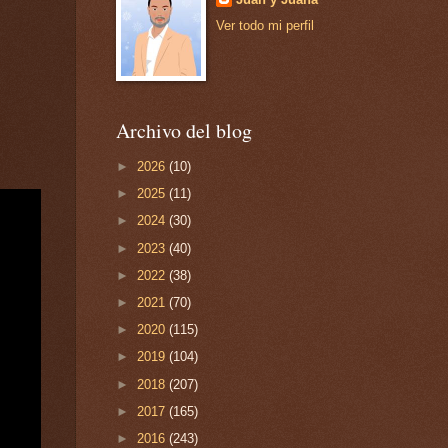
Ver todo mi perfil
Archivo del blog
►
2026
(10)
►
2025
(11)
►
2024
(30)
►
2023
(40)
►
2022
(38)
►
2021
(70)
►
2020
(115)
►
2019
(104)
►
2018
(207)
►
2017
(165)
►
2016
(243)