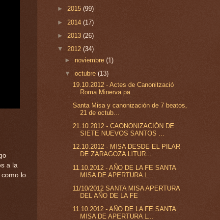
►
2015
(99)
►
2014
(17)
►
2013
(26)
▼
2012
(34)
►
noviembre
(1)
▼
octubre
(13)
19.10.2012 - Actes de Canonització
Roma Minerva pa...
Santa Misa y canonización de 7 beatos,
21 de octub...
21.10.2012 - CAONONIZACIÓN DE
SIETE NUEVOS SANTOS ...
12.10.2012 - MISA DESDE EL PILAR
DE ZARAGOZA LITUR...
go
s a la
11.10.2012 - AÑO DE LA FE SANTA
MISA DE APERTURA L...
, como lo
11/10/2012 SANTA MISA APERTURA
DEL AÑO DE LA FE
11.10.2012 - AÑO DE LA FE SANTA
MISA DE APERTURA L...