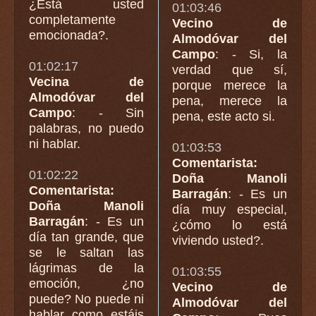
¿Está usted
01:03:46
completamente
Vecino de
emocionada?.
Almodóvar del
Campo
: - Si, la
01:02:17
verdad que sí,
Vecina de
porque merece la
Almodóvar del
pena, merece la
Campo
: - Sin
pena, este acto si.
palabras, no puedo
ni hablar.
01:03:53
Comentarista:
01:02:22
Doña Manoli
Comentarista:
Barragán
: - Es un
Doña Manoli
día muy especial,
Barragán
: - Es un
¿cómo lo está
día tan grande, que
viviendo usted?.
se le saltan las
lágrimas de la
01:03:55
emoción, ¿no
Vecino de
puede? No puede ni
Almodóvar del
hablar como estáis