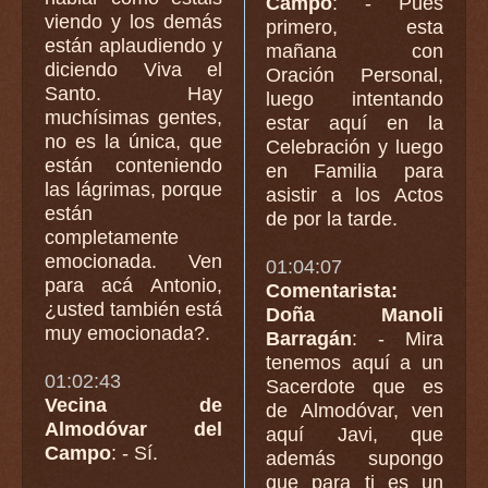
Campo
: - Pues
viendo y los demás
primero, esta
están aplaudiendo y
mañana con
diciendo Viva el
Oración Personal,
Santo. Hay
luego intentando
muchísimas gentes,
estar aquí en la
no es la única, que
Celebración y luego
están conteniendo
en Familia para
las lágrimas, porque
asistir a los Actos
están
de por la tarde.
completamente
emocionada. Ven
01:04:07
para acá Antonio,
Comentarista:
¿usted también está
Doña Manoli
muy emocionada?.
Barragán
: - Mira
tenemos aquí a un
01:02:43
Sacerdote que es
Vecina de
de Almodóvar, ven
Almodóvar del
aquí Javi, que
Campo
: - Sí.
además supongo
que para ti es un