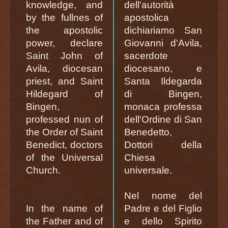
knowledge, and
dell'autorità
by the fullnes of
apostolica
the apostolic
dichiariamo San
power, declare
Giovanni d'Avila,
Saint John of
sacerdote
Avila, diocesan
diocesano, e
priest, and Saint
Santa Ildegarda
Hildegard of
di Bingen,
Bingen,
monaca professa
professed nun of
dell'Ordine di San
the Order of Saint
Benedetto,
Benedict, doctors
Dottori della
of the Universal
Chiesa
Church.
universale.
Nel nome del
In the name of
Padre e del Figlio
the Father and of
e dello Spirito