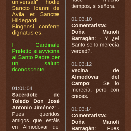
universali" hodie
tiempos, si señora.
Sancto Ioanni de
Avila et Sanctæ
01:03:10
Hildegardi
Comentarista:
Bingensi conferre
Doña Manoli
dignatus es.
Barragán
: - Y ¿el
Il Cardinale
Santo se lo merecía
Prefetto si avvicina
verdad?.
al Santo Padre per
un saluto
01:03:12
riconoscente.
Vecina de
Almodóvar del
Campo
: - Se lo
01:01:04
merecía, pero con
Sacerdote de
creces.
Toledo Don José
Antonio Jiménez
: -
01:03:14
Pues queridos
Comentarista:
amigos que estáis
Doña Manoli
en Almodóvar del
Barragán
: - Pues