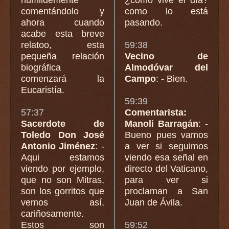
comentándolo y
como lo está
ahora cuando
pasando.
acabe esta breve
relatoo, esta
59:38
pequeña relación
Vecino de
biográfica
Almodóvar del
comenzará la
Campo
: - Bien.
Eucaristía.
59:39
57:37
Comentarista:
Sacerdote de
Manoli Barragán
: -
Toledo Don José
Bueno pues vamos
Antonio Jiménez
: -
a ver si seguimos
Aqui estamos
viendo esa señal en
viendo por ejemplo,
directo del Vaticano,
que no son Mitras,
para ver si
son los gorritos que
proclaman a San
vemos así,
Juan de Ávila.
cariñosamente.
Estos son
59:52