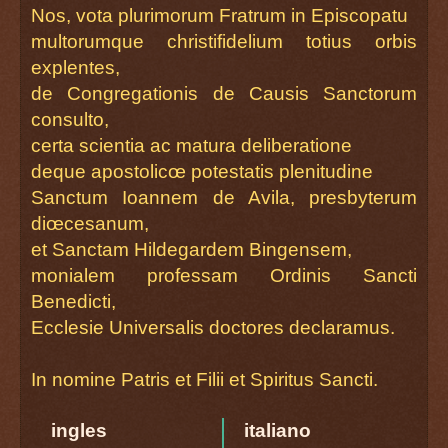
Nos, vota plurimorum Fratrum in Episcopatu
multorumque christifidelium totius orbis
explentes,
de Congregationis de Causis Sanctorum
consulto,
certa scientia ac matura deliberatione
deque apostolicœ potestatis plenitudine
Sanctum Ioannem de Avila, presbyterum
diœcesanum,
et Sanctam Hildegardem Bingensem,
monialem professam Ordinis Sancti
Benedicti,
Ecclesie Universalis doctores declaramus.
In nomine Patris et Filii et Spiritus Sancti.
ingles
italiano