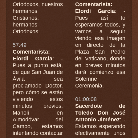
Ortodoxos, nuestros
Comentarista:
hermanos
Elordi García
: -
Cristianos,
Pues así lo
hermanos
esperamos todos, y
Ortodoxos.
vamos a seguir
viendo esa imagen
57:49
en directo de la
Comentarista:
Plaza San Pedro
Elordi García
: -
del Vaticano, donde
Pues a punto está,
en breves minutos
de que San Juan de
dará comienzo esa
Ávila sea
Solemne
proclamado Doctor,
Ceremonia.
pero cómo se están
viviendo estos
01:00:08
minutos previos.
Sacerdote de
Manoli en
Toledo Don José
Almodóvar del
Antonio Jiménez
: -
Campo, estamos
Estamos esperando
intentando contactar
efectivamente unos