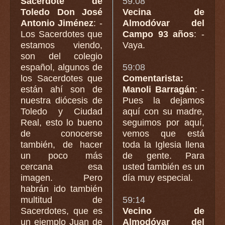
Sacerdote de
59:08
Toledo Don José
Vecina de
Antonio Jiménez
: -
Almodóvar del
Los Sacerdotes que
Campo 93 años
: -
estamos viendo,
Vaya.
son del colegio
español, algunos de
59:08
los Sacerdotes que
Comentarista:
están ahí son de
Manoli Barragán
: -
nuestra diócesis de
Pues la dejamos
Toledo y Ciudad
aquí con su madre,
Real, esto lo bueno
seguimos por aquí,
de conocerse
vemos que está
también, de hacer
toda la Iglesia llena
un poco más
de gente. Para
cercana esa
usted también es un
imagen. Pero
día muy especial.
habrán ido también
multitud de
59:14
Sacerdotes, que es
Vecino de
un ejemplo Juan de
Almodóvar del