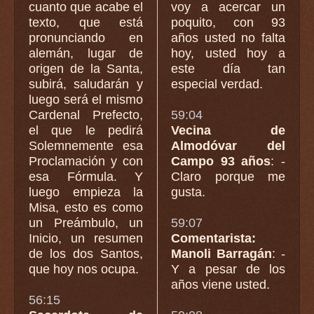
cuanto que acabe el
voy a acercar un
texto, que está
poquito, con 93
pronunciando en
años usted no falta
alemán, lugar de
hoy, usted hoy a
origen de la Santa,
este día tan
subirá, saludarán y
especial verdad.
luego será el mismo
Cardenal Prefecto,
59:04
el que le pedirá
Vecina de
Solemnemente esa
Almodóvar del
Proclamación y con
Campo 93 años
: -
esa Fórmula. Y
Claro porque me
luego empieza la
gusta.
Misa, esto es como
un Preámbulo, un
59:07
Inicio, un resumen
Comentarista:
de los dos Santos,
Manoli Barragán
: -
que hoy nos ocupa.
Y a pesar de los
años viene usted.
56:15