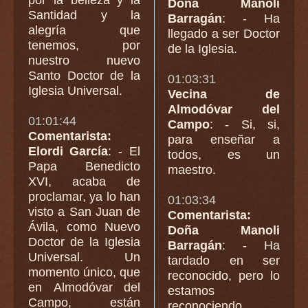
Doña Manoli
Santidad y la
Barragán
: - Ha
alegría que
llegado a ser Doctor
tenemos, por
de la Iglesia.
nuestro nuevo
Santo Doctor de la
01:03:31
Iglesia Universal.
Vecina de
Almodóvar del
01:01:44
Campo
: - Si, si,
Comentarista:
para enseñar a
Elordi García
: - El
todos, es un
Papa Benedicto
maestro.
XVI, acaba de
proclamar, ya lo han
01:03:34
visto a San Juan de
Comentarista:
Ávila, como Nuevo
Doña Manoli
Doctor de la Iglesia
Barragán
: - Ha
Universal. Un
tardado en ser
momento único, que
reconocido, pero lo
en Almodóvar del
estamos
Campo, están
reconociendo.