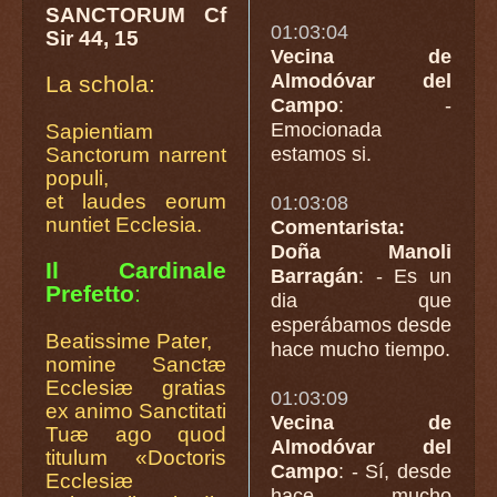
SANCTORUM Cf
01:03:04
Sir 44, 15
Vecina de
Almodóvar del
La schola:
Campo
: -
Emocionada
Sapientiam
Sanctorum narrent
estamos si.
populi,
et laudes eorum
01:03:08
nuntiet Ecclesia.
Comentarista:
Doña Manoli
Il Cardinale
Barragán
: - Es un
Prefetto
:
dia que
esperábamos desde
Beatissime Pater,
hace mucho tiempo.
nomine Sanctæ
Ecclesiæ gratias
01:03:09
ex animo Sanctitati
Vecina de
Tuæ ago quod
Almodóvar del
titulum «Doctoris
Campo
: - Sí, desde
Ecclesiæ
hace mucho