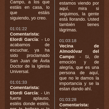
Campo, a los que
estamos viendo por
estáis en casa, lo
aquí, mira si
que estáis
seguimos, la gente
siguiendo, yo creo.
está llorando. Usted
también tienes
01:01:22
lágrimas.
Comentarista:
Elordi García
: - Lo
01:03:18
acabamos de
Vecina de
escuchar, ya ha
Almodóvar del
sido proclamado
Campo
: - Si, de
San Juan de Ávila
emoción y de
Doctor de la Iglesia
alegría, que es una
Universal.
persona de aquí,
que no le damos la
01:01:33
importancia y se la
Comentarista:
estan dando ahí.
Elordi García
: - Un
fuerte aplauso,
01:03:28
estéis donde estéis,
Comentarista:
por la belleza y la