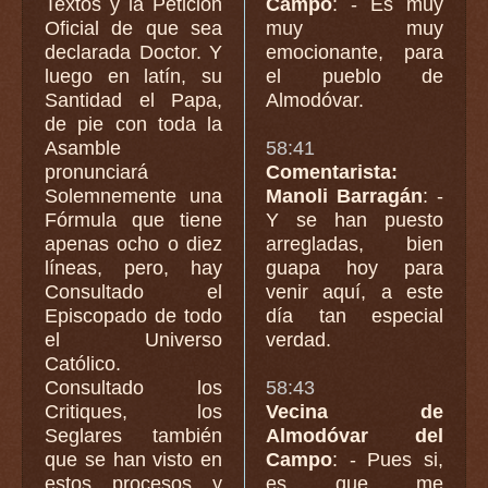
Textos y la Petición
Campo
: - Es muy
Oficial de que sea
muy muy
declarada Doctor. Y
emocionante, para
luego en latín, su
el pueblo de
Santidad el Papa,
Almodóvar.
de pie con toda la
Asamble
58:41
pronunciará
Comentarista:
Solemnemente una
Manoli Barragán
: -
Fórmula que tiene
Y se han puesto
apenas ocho o diez
arregladas, bien
líneas, pero, hay
guapa hoy para
Consultado el
venir aquí, a este
Episcopado de todo
día tan especial
el Universo
verdad.
Católico.
Consultado los
58:43
Critiques, los
Vecina de
Seglares también
Almodóvar del
que se han visto en
Campo
: - Pues si,
estos procesos y
es que me