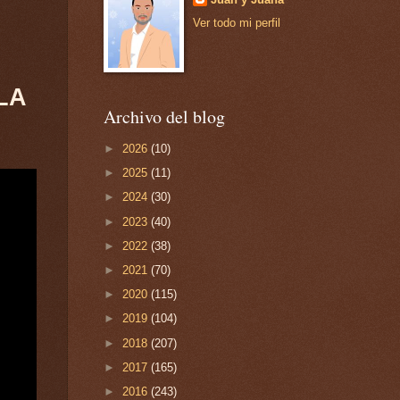
Ver todo mi perfil
LA
Archivo del blog
►
2026
(10)
►
2025
(11)
►
2024
(30)
►
2023
(40)
►
2022
(38)
►
2021
(70)
►
2020
(115)
►
2019
(104)
►
2018
(207)
►
2017
(165)
►
2016
(243)