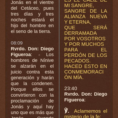
Jonás en el vientre
MI SANGRE,
del Cetáceo, pues
SANGRE DE LA
tres días y tres
ALIANZA NUEVA
noches estará el
Y ETERNA,
hijo del hombre en
QUE SERÁ
el seno de la tierra.
DERRAMADA
POR VOSOTROS
08:09
Y POR MUCHOS
Rvrdo. Don: Diego
PARA EL
Figueroa
: - Los
PERDÓN DE LOS
hombres de Nínive
PECADOS.
se alzarán en el
HACED ESTO EN
CONMEMORACI
juicio contra esta
ÓN MÍA.
generación y harán
que la condenen.
23:40
Porque ellos se
Rvrdo. Don: Diego
convirtieron con la
Figueroa
:
proclamación de
Jonás y aquí hay
℣.
Aclamemos el
uno que es más que
misterio de la fe: