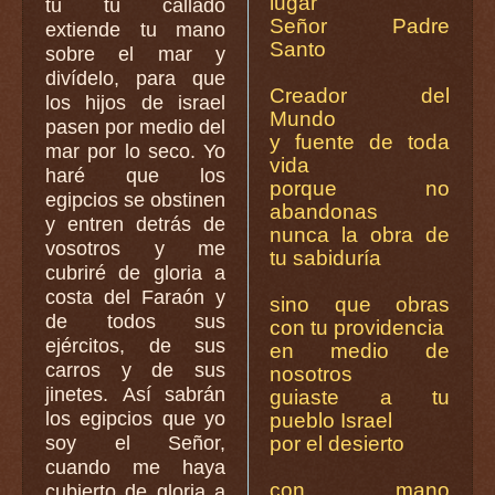
lugar
tu tú callado
Señor Padre
extiende tu mano
Santo
sobre el mar y
divídelo, para que
Creador del
los hijos de israel
Mundo
pasen por medio del
y fuente de toda
mar por lo seco. Yo
vida
haré que los
porque no
egipcios se obstinen
abandonas
y entren detrás de
nunca la obra de
vosotros y me
tu sabiduría
cubriré de gloria a
costa del Faraón y
sino que obras
de todos sus
con tu providencia
ejércitos, de sus
en medio de
carros y de sus
nosotros
jinetes. Así sabrán
guiaste a tu
los egipcios que yo
pueblo Israel
soy el Señor,
por el desierto
cuando me haya
con mano
cubierto de gloria a