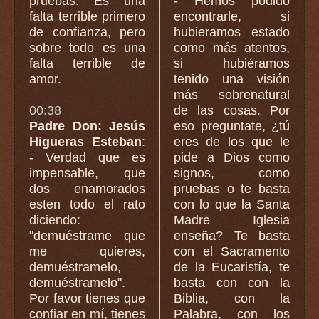
pruebas. Es una
- Hemos podido
falta terrible primero
encontrarle, si
de confianza, pero
hubieramos estado
sobre todo es una
como más atentos,
falta terrible de
si hubiéramos
amor.
tenido una visión
más sobrenatural
00:38
de las cosas. Por
Padre Don: Jesús
eso preguntate, ¿tú
Higueras Esteban
:
eres de los que le
- Verdad que es
pide a Dios como
impensable, que
signos, como
dos enamorados
pruebas o te basta
esten todo el rato
con lo que la Santa
diciendo:
Madre Iglesia
"demuéstrame que
enseña? Te basta
me quieres,
con el Sacramento
demuéstramelo,
de la Eucaristía, te
demuéstramelo".
basta con con la
Por favor tienes que
Biblia, con la
confiar en mí, tienes
Palabra, con los