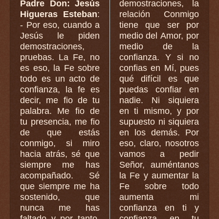
Padre Don: Jesús
demostraciones, la
Higueras Esteban
:
relación Conmigo
- Por eso, cuando a
tiene que ser por
Jesús le piden
medio del Amor, por
demostraciones,
medio de la
pruebas. La Fe, no
confianza. Y si no
es eso, la Fe sobre
confias en Mí, pues
todo es un acto de
qué difícil es que
confianza, la fe es
puedas confiar en
decir, me fio de tu
nadie. Ni siquiera
palabra. Me fio de
en ti mismo, y por
tu presencia, me fio
supuesto ni siquiera
de que estás
en los demás. Por
conmigo, si miro
eso, claro, nosotros
hacia atrás, sé que
vamos a pedir
siempre me has
Señor, auméntanos
acompañado. Sé
la Fe y aumentar la
que siempre me ha
Fe sobre todo
sostenido, que
aumenta mi
nunca me has
confianza en ti y
faltado y por tanto,
confianza en tu