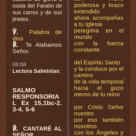
poderosa y brazo
costa del Faraón de
extendido
sus carros y de sus
ahora acompañas
jinetes.
a tu Iglesia
peregrina en el
℣.
Palabra de
mundo
dios
con la fuerza
℟.
Te Alabamos
constante
Señor.
del Espíritu Santo
05:58
y la conduce por el
Lectora Salmistas
:
camino
de la vida temporal
hacia el gozo
SALMO
eterno de tu reino
RESPONSORIA
L Ex 15,1bc-2.
por Cristo Señor
3-4. 5-6
nuestro
por eso también
nosotros
℟.
CANTARÉ AL
con los Ángeles y
SEÑOR