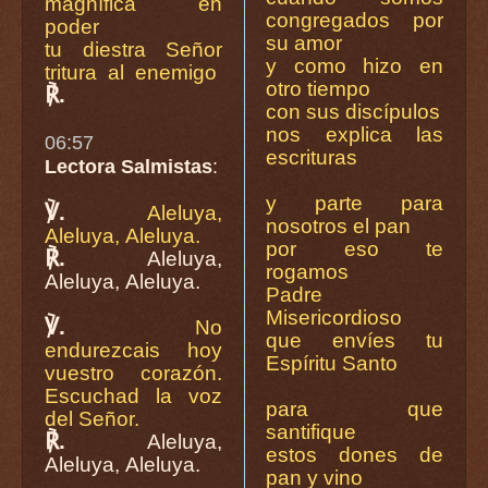
magnífica en
congregados por
poder
su amor
tu diestra Señor
y como hizo en
tritura al enemigo
otro tiempo
℟.
con sus discípulos
nos explica las
06:57
escrituras
Lectora Salmistas
:
y parte para
℣.
Aleluya,
nosotros el pan
Aleluya, Aleluya.
por eso te
℟.
Aleluya,
rogamos
Aleluya, Aleluya.
Padre
Misericordioso
℣.
No
que envíes tu
endurezcais hoy
Espíritu Santo
vuestro corazón.
Escuchad la voz
para que
del Señor.
santifique
℟.
Aleluya,
estos dones de
Aleluya, Aleluya.
pan y vino