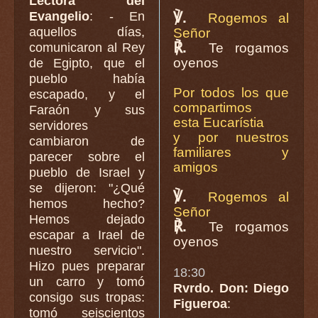
Lectora del
Evangelio
: - En
℣.
Rogemos al
aquellos días,
Señor
℟.
comunicaron al Rey
Te rogamos
oyenos
de Egipto, que el
pueblo había
Por todos los que
escapado, y el
compartimos
Faraón y sus
esta Eucarístia
servidores
y por nuestros
cambiaron de
familiares y
parecer sobre el
amigos
pueblo de Israel y
se dijeron: "¿Qué
℣.
Rogemos al
hemos hecho?
Señor
Hemos dejado
℟.
Te rogamos
escapar a Irael de
oyenos
nuestro servicio".
Hizo pues preparar
18:30
un carro y tomó
Rvrdo. Don: Diego
consigo sus tropas:
Figueroa
:
tomó seiscientos