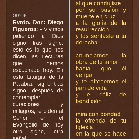
al que condujiste
por su pasión y
09:06
muerte en cruz
Rvrdo. Don: Diego
a la gloria de la
Figueroa
: - Vivimos
resurrección
y los sentaste a tu
pidiendo a Dios
derecha
signo tras signo,
esto es lo que nos
anunciamos la
dicen las Lecturas
obra de tu amor
que hemos
hasta que él
escuchado hoy. En
venga
esta Liturgia de la
y te ofrecemos el
Palabra, signo tras
pan de vida
signo, después de
y el cáliz de
contemplar
bendición
curaciones y
milagros, le piden al
mira con bondad
Señor en el
la ofrenda de tu
Evangelio de hoy
Iglesia
otro signo, otra
en la que se hace
señal.