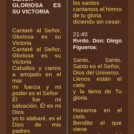
los santos
GLORIOSA ES
cantamos el himno
SU VICTORIA
de tu gloria
diciendo sin cesar:
Cantaré al Señor,
21:40
Gloriosa es su
Rvrdo. Don: Diego
Victoria
Figueroa
:
Cantaré al Señor,
Gloriosa es su
Santo, Santo,
Victoria
Santo es el Señor,
Caballos y carros
Dios del Universo.
a arrojado en el
Llenos están el
mar
cielo
mi fuerza y mi
y la tierra de Tu
poder es el Señor
gloria.
Él fue mi
salvación, Él es mi
Hosanna en el
Dios
cielo.
yo lo alabaré, es el
Bendito el que
Dios de mis
viene
padres