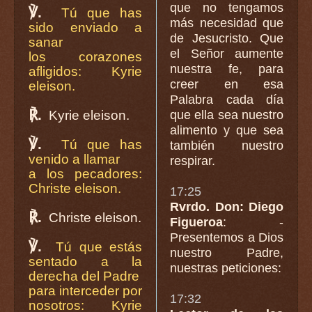
que no tengamos
℣.
Tú que has
más necesidad que
sido enviado a
de Jesucristo. Que
sanar
el Señor aumente
los corazones
nuestra fe, para
afligidos: Kyrie
creer en esa
eleison.
Palabra cada día
℟.
Kyrie eleison.
que ella sea nuestro
alimento y que sea
℣.
Tú que has
también nuestro
venido a llamar
respirar.
a los pecadores:
Christe eleison.
17:25
Rvrdo. Don: Diego
℟.
Christe eleison.
Figueroa
: -
Presentemos a Dios
℣.
Tú que estás
nuestro Padre,
sentado a la
nuestras peticiones:
derecha del Padre
para interceder por
17:32
nosotros: Kyrie