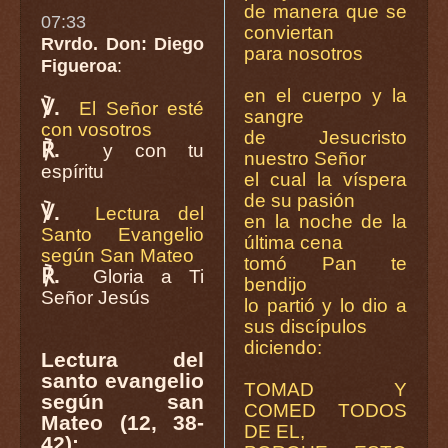
de manera que se
07:33
conviertan
Rvrdo. Don: Diego
para nosotros
Figueroa
:
en el cuerpo y la
℣.
El Señor esté
sangre
con vosotros
de Jesucristo
℟.
y con tu
nuestro Señor
espíritu
el cual la víspera
de su pasión
℣.
Lectura del
en la noche de la
Santo Evangelio
última cena
según San Mateo
tomó Pan te
℟.
Gloria a Ti
bendijo
Señor Jesús
lo partió y lo dio a
sus discípulos
diciendo:
Lectura del
santo evangelio
TOMAD Y
según san
COMED TODOS
Mateo (12, 38-
DE EL,
42):