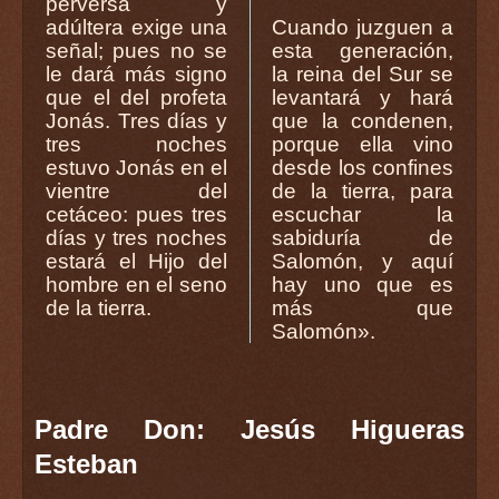
perversa y
adúltera exige una
Cuando juzguen a
señal; pues no se
esta generación,
le dará más signo
la reina del Sur se
que el del profeta
levantará y hará
Jonás. Tres días y
que la condenen,
tres noches
porque ella vino
estuvo Jonás en el
desde los confines
vientre del
de la tierra, para
cetáceo: pues tres
escuchar la
días y tres noches
sabiduría de
estará el Hijo del
Salomón, y aquí
hombre en el seno
hay uno que es
de la tierra.
más que
Salomón».
Padre Don: Jesús Higueras
Esteban