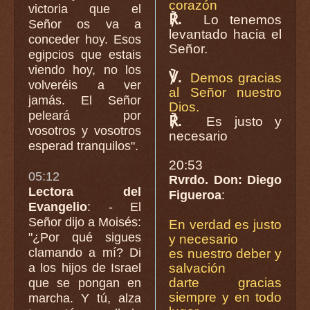
corazón
victoria que el
℟.
Lo tenemos
Señor os va a
levantado hacia el
conceder hoy. Esos
Señor.
egipcios que estais
viendo hoy, no los
℣.
Demos gracias
volveréis a ver
al Señor nuestro
jamás. El Señor
Dios.
peleará por
℟.
Es justo y
vosotros y vosotros
necesario
esperad tranquilos".
20:53
05:12
Rvrdo. Don: Diego
Lectora del
Figueroa
:
Evangelio
: - El
Señor dijo a Moisés:
En verdad es justo
"¿Por qué sigues
y necesario
clamando a mí? Di
es nuestro deber y
a los hijos de Israel
salvación
darte gracias
que se pongan en
siempre y en todo
marcha. Y tú, alza