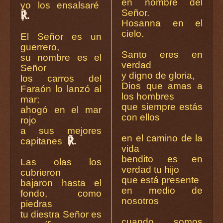
en nombre del
yo los ensalsaré
Señor.
℟.
Hosanna en el
cielo.
El Señor es un
guerrero,
Santo eres en
su nombre es el
verdad
Señor
y digno de gloria,
los carros del
Dios que amas a
Faraón lo lanzó al
los hombres
mar;
que siempre estás
ahogó en el mar
con ellos
rojo
a sus mejores
en el camino de la
℟.
capitanes
vida
bendito es en
Las olas los
verdad tu hijo
cubrieron
que está presente
bajaron hasta el
en medio de
fondo, como
nosotros
piedras
tu diestra Señor es
cuando somos