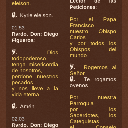
Lector de las
eleison.
Peticiones
:
℟.
Kyrie eleison.
Por el Papa
Francisco
01:53
nuestro Obispo
Rvrdo. Don: Diego
Carlos
Figueroa
:
y por todos los
Obispos del
℣.
Dios
mundo
todopoderoso
tenga misericordia
℣.
Rogemos al
de nosotros,
Señor
perdone nuestros
℟.
Te rogamos
pecados
oyenos
y nos lleve a la
vida eterna.
Por nuestra
Parroquia
℟.
Amén.
por los
Sacerdotes, los
02:03
Catequistas
Rvrdo. Don: Diego
el Consejo