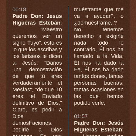
00:18
muéstrame que me
Padre Don: Jesús
va a ayudar?, o
Higueras Esteban
:
¿demuéstrame..?
- "Maestro
No tenemos
queremos ver un
derecho a exigirle
signo Tuyo", esto es
nada todo lo
lo que los escribas y
contrario, Él nos ha
los fariseos le dicen
llamado a la Vida,
a Jesús: "Danos
Él nos ha dado la
una demostración
Fe, Él nos ha dado
de que tú eres
tantos dones, tantas
verdaderamente el
personas buenas,
Mesías", "de que Tú
tantas ocasiones en
eres el Enviado
las que hemos
definitivo de Dios."
podido verle.
Claro, es pedir a
Dios
01:57
demostraciones,
Padre Don: Jesús
pedirle a Dios
Higueras Esteban
: