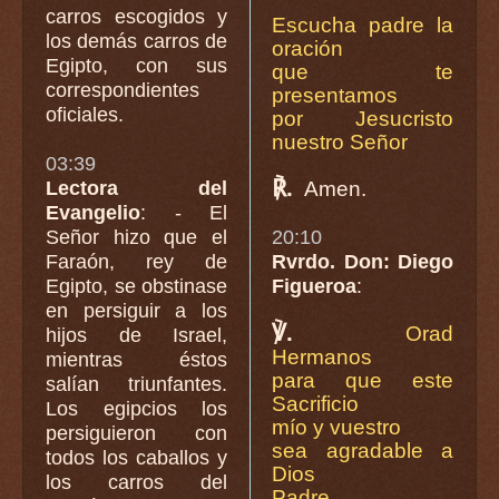
carros escogidos y
Escucha padre la
los demás carros de
oración
Egipto, con sus
que te
correspondientes
presentamos
oficiales.
por Jesucristo
nuestro Señor
03:39
℟.
Lectora del
Amen.
Evangelio
: - El
Señor hizo que el
20:10
Faraón, rey de
Rvrdo. Don: Diego
Egipto, se obstinase
Figueroa
:
en persiguir a los
℣.
Orad
hijos de Israel,
Hermanos
mientras éstos
para que este
salían triunfantes.
Sacrificio
Los egipcios los
mío y vuestro
persiguieron con
sea agradable a
todos los caballos y
Dios
los carros del
Padre