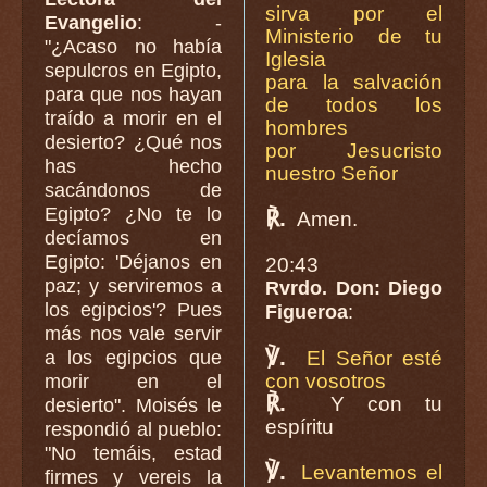
sirva por el
Evangelio
: -
Ministerio de tu
"¿Acaso no había
Iglesia
sepulcros en Egipto,
para la salvación
para que nos hayan
de todos los
traído a morir en el
hombres
desierto? ¿Qué nos
por Jesucristo
has hecho
nuestro Señor
sacándonos de
Egipto? ¿No te lo
℟.
Amen.
decíamos en
Egipto: 'Déjanos en
20:43
paz; y serviremos a
Rvrdo. Don: Diego
los egipcios'? Pues
Figueroa
:
más nos vale servir
℣.
a los egipcios que
El Señor esté
con vosotros
morir en el
℟.
Y con tu
desierto". Moisés le
espíritu
respondió al pueblo:
"No temáis, estad
℣.
Levantemos el
firmes y vereis la