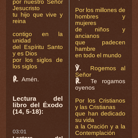
por nuestro Señor
Jesucristo
Por los millones de
tu hijo que vive y
hombres y
reina
mujeres
de niños y
contigo en la
ancianos
unidad
que padecen
del Espíritu Santo
hambre
y es Dios
en todo el mundo
por los siglos de
los siglos
℣.
Rogemos al
Señor
℟.
Amén.
℟.
Te rogamos
oyenos
Lectura del
Por los Cristianos
libro del Éxodo
y las Cristianas
(14, 5-18):
que han dedicado
su vida
a la Oración y a la
03:01
Contemplación