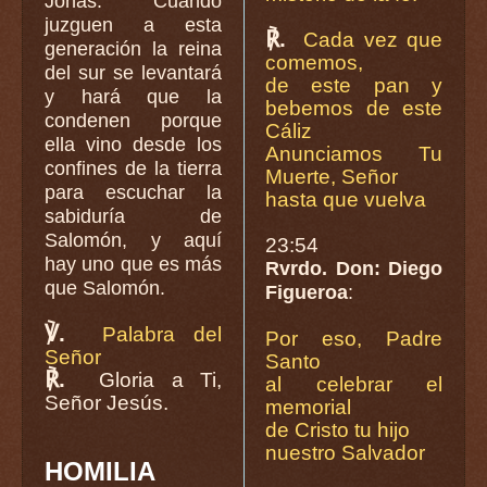
Jonás. Cuando
juzguen a esta
℟.
Cada vez que
generación la reina
comemos,
del sur se levantará
de este pan y
y hará que la
bebemos de este
condenen porque
Cáliz
ella vino desde los
Anunciamos Tu
confines de la tierra
Muerte, Señor
para escuchar la
hasta que vuelva
sabiduría de
Salomón, y aquí
23:54
hay uno que es más
Rvrdo. Don: Diego
que Salomón.
Figueroa
:
℣.
Palabra del
Por eso, Padre
Señor
Santo
℟.
Gloria a Ti,
al celebrar el
Señor Jesús.
memorial
de Cristo tu hijo
nuestro Salvador
HOMILIA