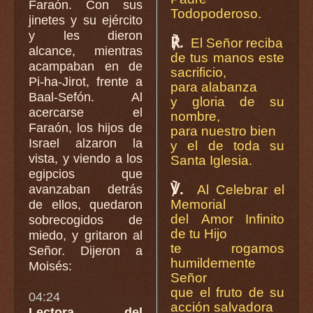
Faraón. Con sus
Todopoderoso.
jinetes y su ejército
y les dieron
℟.
El Señor reciba
alcance, mientras
de tus manos este
acampaban en de
sacrificio,
Pi-ha-Jirot, frente a
para alabanza
Baal-Sefón. Al
y gloria de su
acercarse el
nombre,
Faraón, los hijos de
para nuestro bien
Israel alzaron la
y el de toda su
vista, y viendo a los
Santa Iglesia.
egipcios que
℣.
avanzaban detrás
Al Celebrar el
Memorial
de ellos, quedaron
del Amor Infinito
sobrecogidos de
de tu Hijo
miedo, y gritaron al
te rogamos
Señor. Dijeron a
humildemente
Moisés:
Señor
que el fruto de su
04:24
acción salvadora
Lectora del