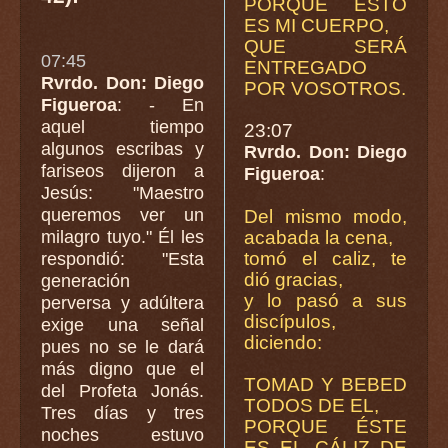
PORQUE ESTO
ES MI CUERPO,
QUE SERÁ
07:45
ENTREGADO
Rvrdo. Don: Diego
POR VOSOTROS.
Figueroa
: - En
aquel tiempo
23:07
algunos escribas y
Rvrdo. Don: Diego
fariseos dijeron a
Figueroa
:
Jesús: "Maestro
queremos ver un
Del mismo modo,
milagro tuyo." Él les
acabada la cena,
tomó el caliz, te
respondió: "Esta
dió gracias,
generación
y lo pasó a sus
perversa y adúltera
discípulos,
exige una señal
diciendo:
pues no se le dará
más digno que el
TOMAD Y BEBED
del Profeta Jonás.
TODOS DE EL,
Tres días y tres
PORQUE ÉSTE
noches estuvo
ES EL CÁLIZ DE