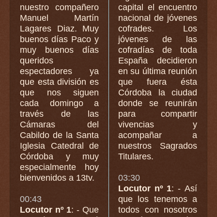
nuestro compañero
capital el encuentro
Manuel Martín
nacional de jóvenes
Lagares Diaz. Muy
cofrades. Los
buenos días Paco y
jóvenes de las
muy buenos días
cofradías de toda
queridos
España decidieron
espectadores ya
en su última reunión
que esta división es
que fuera ésta
que nos siguen
Córdoba la ciudad
cada domingo a
donde se reunirán
través de las
para compartir
Cámaras del
vivencias y
Cabildo de la Santa
acompañar a
Iglesia Catedral de
nuestros Sagrados
Córdoba y muy
Titulares.
especialmente hoy
bienvenidos a 13tv.
03:30
Locutor nº 1
: - Así
00:43
que los tenemos a
Locutor nº 1
: - Que
todos con nosotros