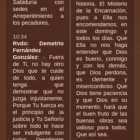
Sabiduría con
historia. El Misterio
sedes en el
de la Encarnación,
Arrepentimiento a
pues a Ella nos
los pecadores.
encomendamos, en
este domingo y
10:34
todos los días. Que
Rvdo: Demetrio
Ella no nos haga
Fernández
entender que Dios
González
: - Fuera
es bueno, conmigo
de Ti, no hay otro
y con los demás,
Dios que te cuide
que Dios perdona,
de todo, a quien
es clemente y
tenga que
misericordioso. Que
demostrar que no
Dios tiene paciencia
juzga injustamente.
y que Dios en su
Porque Tu fuerza es
momento, hará que
el principio de la
el buen fruto de las
justicia y Tu Señorío
buenas obras sea
sobre todo te hace
valioso para todos.
ser indulgente con
Que así sea.
todos. Despliegas