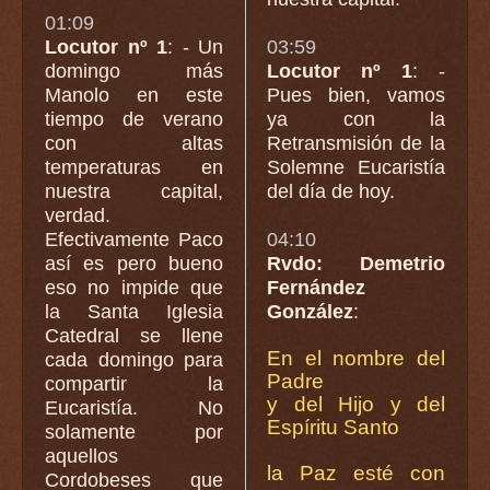
01:09
Locutor nº 1
: - Un
03:59
domingo más
Locutor nº 1
: -
Manolo en este
Pues bien, vamos
tiempo de verano
ya con la
con altas
Retransmisión de la
temperaturas en
Solemne Eucaristía
nuestra capital,
del día de hoy.
verdad.
Efectivamente Paco
04:10
así es pero bueno
Rvdo: Demetrio
eso no impide que
Fernández
la Santa Iglesia
González
:
Catedral se llene
En el nombre del
cada domingo para
Padre
compartir la
y del Hijo y del
Eucaristía. No
Espíritu Santo
solamente por
aquellos
la Paz esté con
Cordobeses que