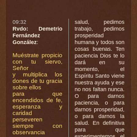
09:32
salud, pedimos
Rvdo: Demetrio
trabajo, pedimos
Fernández
prosperidad
González
:
humana y todos son
cosas buenas. Ten
Muéstrate propicio
paciencia Dios te lo
con tu siervo,
dará en su
Señor
momento, el
y multiplica los
Espíritu Santo viene
dones de tu gracia
nuestra ayuda y ese
sobre ellos
no nos faltan nunca.
para que
O para darnos
encendidos de fe,
paciencia, o para
esperanza y
darnos prosperidad,
caridad
o para darnos la
perseveren
salud. En definitiva
siempre con
para que
observancia
experimentemos el