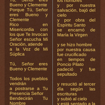
los hombres
Bueno y Clemente
y por nuestra
Porque Tú, Señor
salvación, bajó del
eres Bueno y
cielo
Clemente
y por obra del
Rico en
Espíritu Santo
Misericordia con
se encarnó de
los que Te Invocan
María la Virgen
Señor escucha Mi
Oración, atiende
y se hizo hombre
a la Voz de Mi
por nuestra causa
Súplica
fue crucificado
en tiempos de
Tú, Señor eres
Poncio Pilato
Bueno y Clemente
padeció y fue
sepultado
Todos los pueblos
vendrán
y resucitó al tercer
a postrarse a Tu
día según las
Presencia Señor
escrituras
Bendecirán Tu
y subió al cielo
Nombre
y está sentado a la