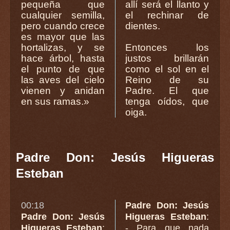
pequeña que
allí será el llanto y
cualquier semilla,
el rechinar de
pero cuando crece
dientes.
es mayor que las
hortalizas, y se
Entonces los
hace árbol, hasta
justos brillarán
el punto de que
como el sol en el
las aves del cielo
Reino de su
vienen y anidan
Padre. El que
en sus ramas.»
tenga oídos, que
oiga.
Padre Don: Jesús Higueras
Esteban
00:18
Padre Don: Jesús
Padre Don: Jesús
Higueras Esteban
:
Higueras Esteban
:
- Para que nada