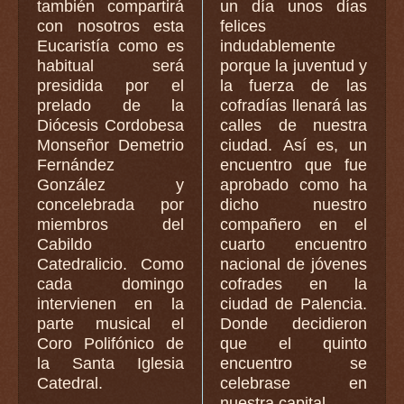
también compartirá
un día unos días
con nosotros esta
felices
Eucaristía como es
indudablemente
habitual será
porque la juventud y
presidida por el
la fuerza de las
prelado de la
cofradías llenará las
Diócesis Cordobesa
calles de nuestra
Monseñor Demetrio
ciudad. Así es, un
Fernández
encuentro que fue
González y
aprobado como ha
concelebrada por
dicho nuestro
miembros del
compañero en el
Cabildo
cuarto encuentro
Catedralicio. Como
nacional de jóvenes
cada domingo
cofrades en la
intervienen en la
ciudad de Palencia.
parte musical el
Donde decidieron
Coro Polifónico de
que el quinto
la Santa Iglesia
encuentro se
Catedral.
celebrase en
nuestra capital.