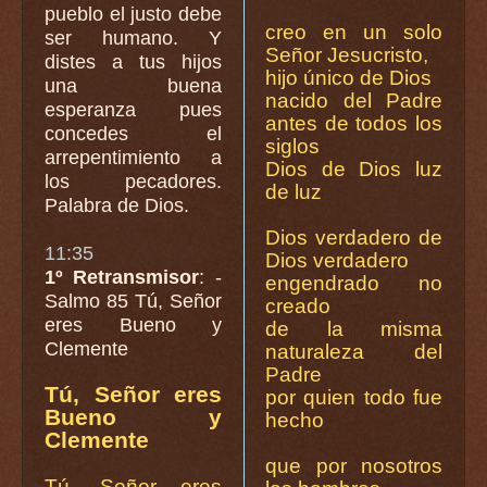
pueblo el justo debe
creo en un solo
ser humano. Y
Señor Jesucristo,
distes a tus hijos
hijo único de Dios
una buena
nacido del Padre
esperanza pues
antes de todos los
concedes el
siglos
arrepentimiento a
Dios de Dios luz
los pecadores.
de luz
Palabra de Dios.
Dios verdadero de
11:35
Dios verdadero
1º Retransmisor
: -
engendrado no
Salmo 85 Tú, Señor
creado
eres Bueno y
de la misma
Clemente
naturaleza del
Padre
Tú, Señor eres
por quien todo fue
Bueno y
hecho
Clemente
que por nosotros
Tú, Señor eres