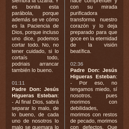
siembra la cizaña. Y
hace comprender y
es bonita esta
con su mirada
parábola, porque
purificadora
además se ve cómo
transforma nuestro
es la Paciencia de
corazón y lo deja
Dios, porque incluso
preparado para que
uno dice, podemos
goce en la eternidad
cortar todo. No, no
de la visión
tener cuidado, si lo
beatífica.
cortaís todo,
podriais arrancar
02:36
también lo bueno.
Padre Don: Jesús
Higueras Esteban
:
01:11
- Por eso, no
Padre Don: Jesús
tengamos miedo, sí
Higueras Esteban
:
nosotros, pues
- Al final Dios, sabrá
morimos con
separar lo malo, de
debilidades,
lo bueno, de cada
morimos con restos
uno de nosotros lo
de pecado, morimos
malo se quemara lo
con defectos. Que