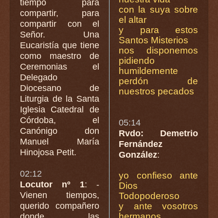
tiempo para
con la suya sobre
compartir, para
el altar
compartir con el
y para estos
Señor. Una
Santos Misterios
Eucaristía que tiene
nos disponemos
como maestro de
pidiendo
Ceremonias el
humildemente
Delegado
perdón de
Diocesano de
nuestros pecados
Liturgia de la Santa
Iglesia Catedral de
Córdoba, el
05:14
Canónigo don
Rvdo: Demetrio
Manuel María
Fernández
Hinojosa Petit.
González
:
02:12
yo confieso ante
Locutor nº 1
: -
Dios
Vienen tiempos,
Todopoderoso
querido compañero
y ante vosotros
hermanos
donde las