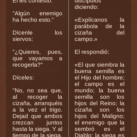
Él les contestó:
discípulos
diciendo:
"Algún enemigo
ha hecho esto."
«Explícanos la
parábola de la
Dícenle los
cizaña del
siervos:
campo.»
"¿Quieres, pues,
El respondió:
que vayamos a
recogerla?"
«El que siembra la
buena semilla es
Díceles:
el Hijo del hombre;
el campo es el
"No, no sea que,
mundo; la buena
al recoger la
semilla son los
cizaña, arranquéis
hijos del Reino; la
a la vez el trigo.
cizaña son los
Dejad que ambos
hijos del Maligno;
crezcan juntos
el enemigo que la
hasta la siega. Y al
sembró es el
tiempo de la siega,
Diablo; la siega es