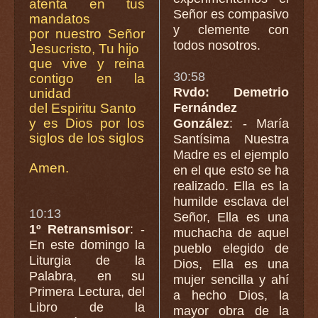
atenta en tus
Señor es compasivo
mandatos
y clemente con
por nuestro Señor
todos nosotros.
Jesucristo, Tu hijo
que vive y reina
30:58
contigo en la
Rvdo: Demetrio
unidad
del Espiritu Santo
Fernández
y es Dios por los
González
: - María
siglos de los siglos
Santísima Nuestra
Madre es el ejemplo
Amen.
en el que esto se ha
realizado. Ella es la
humilde esclava del
10:13
Señor, Ella es una
1º Retransmisor
: -
muchacha de aquel
En este domingo la
pueblo elegido de
Liturgia de la
Dios, Ella es una
Palabra, en su
mujer sencilla y ahí
Primera Lectura, del
a hecho Dios, la
Libro de la
mayor obra de la