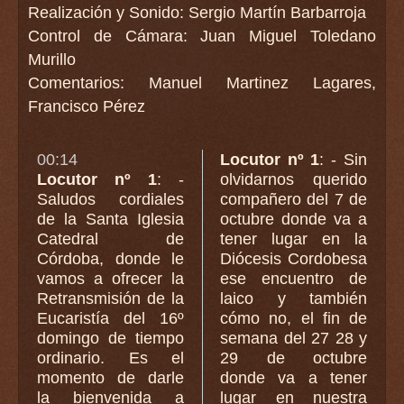
Realización y Sonido: Sergio Martín Barbarroja
Control de Cámara: Juan Miguel Toledano
Murillo
Comentarios: Manuel Martinez Lagares,
Francisco Pérez
00:14
Locutor nº 1
: - Sin
Locutor nº 1
: -
olvidarnos querido
Saludos cordiales
compañero del 7 de
de la Santa Iglesia
octubre donde va a
Catedral de
tener lugar en la
Córdoba, donde le
Diócesis Cordobesa
vamos a ofrecer la
ese encuentro de
Retransmisión de la
laico y también
Eucaristía del 16º
cómo no, el fin de
domingo de tiempo
semana del 27 28 y
ordinario. Es el
29 de octubre
momento de darle
donde va a tener
la bienvenida a
lugar en nuestra