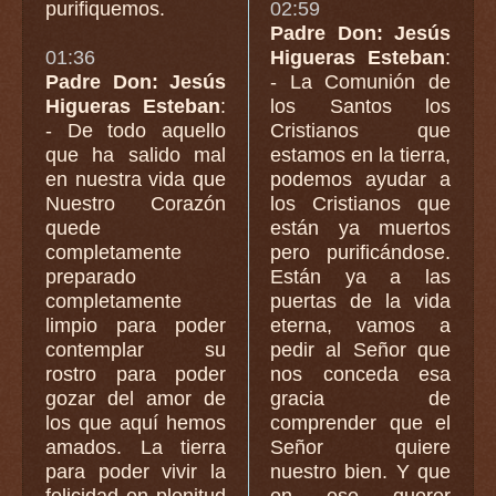
purifiquemos.
02:59
Padre Don: Jesús
01:36
Higueras Esteban
:
Padre Don: Jesús
- La Comunión de
Higueras Esteban
:
los Santos los
- De todo aquello
Cristianos que
que ha salido mal
estamos en la tierra,
en nuestra vida que
podemos ayudar a
Nuestro Corazón
los Cristianos que
quede
están ya muertos
completamente
pero purificándose.
preparado
Están ya a las
completamente
puertas de la vida
limpio para poder
eterna, vamos a
contemplar su
pedir al Señor que
rostro para poder
nos conceda esa
gozar del amor de
gracia de
los que aquí hemos
comprender que el
amados. La tierra
Señor quiere
para poder vivir la
nuestro bien. Y que
felicidad en plenitud
en ese querer