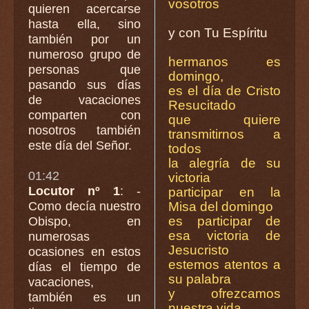
vosotros
quieren acercarse
hasta ella, sino
y con Tu Espíritu
también por un
numeroso grupo de
hermanos es
personas que
domingo,
pasando sus días
es el día de Cristo
de vacaciones
Resucitado
comparten con
que quiere
nosotros también
transmitirnos a
este día del Señor.
todos
la alegría de su
01:42
victoria
Locutor nº 1
: -
participar en la
Como decía nuestro
Misa del domingo
es participar de
Obispo, en
esa victoria de
numerosas
Jesucristo
ocasiones en estos
estemos atentos a
días el tiempo de
su palabra
vacaciones,
y ofrezcamos
también es un
nuestra vida