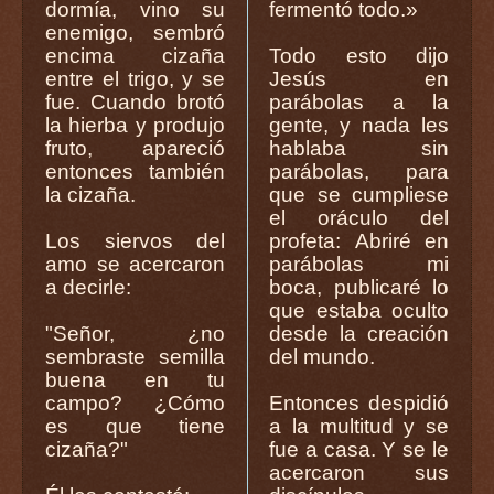
dormía, vino su
fermentó todo.»
enemigo, sembró
encima cizaña
Todo esto dijo
entre el trigo, y se
Jesús en
fue. Cuando brotó
parábolas a la
la hierba y produjo
gente, y nada les
fruto, apareció
hablaba sin
entonces también
parábolas, para
la cizaña.
que se cumpliese
el oráculo del
Los siervos del
profeta: Abriré en
amo se acercaron
parábolas mi
a decirle:
boca, publicaré lo
que estaba oculto
"Señor, ¿no
desde la creación
sembraste semilla
del mundo.
buena en tu
campo? ¿Cómo
Entonces despidió
es que tiene
a la multitud y se
cizaña?"
fue a casa. Y se le
acercaron sus