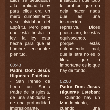
Ellos se dedicaban
Institución que todo
a la literalidad, la ley
lo prohíbe que no
para ellos era un
deja hacer nada
mero cumplimiento
que es una
y se olvidaban del
instrucción
Espíritu. Pero para
represiva. Dices
qué está hecha la
pues claro, te estás
ley, la ley está
equivocando,
hecha para que el
porque estás
hombre encuentre
entendiendo mal,
plenitud.
que la letra no es lo
literal, que lo
00:43
importante es lo que
Padre Don: Jesús
hay de fondo.
Higueras Esteban
:
- San Ireneo de
02:00
León un Santo
Padre Don: Jesús
Padre de la Iglesia,
Higueras Esteban
:
de una sabiduría y
- Cuando hay un
de una profundidad
Mandamiento,
impresionante.
cuando una