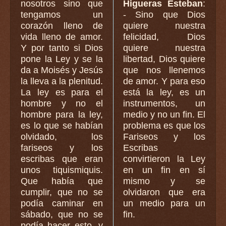
nosotros sino que
Higueras Esteban
:
tengamos un
- Sino que Dios
corazón lleno de
quiere nuestra
vida lleno de amor.
felicidad, Dios
Y por tanto si Dios
quiere nuestra
pone la Ley y se la
libertad, Dios quiere
da a Moisés y Jesús
que nos llenemos
la lleva a la plenitud.
de amor. Y para eso
La ley es para el
está la ley, es un
hombre y no el
instrumentos, un
hombre para la ley,
medio y no un fin. El
es lo que se habían
problema es que los
olvidado, los
Fariseos y los
fariseos y los
Escribas
escribas que eran
convirtieron la Ley
unos tiquismiquis.
en un fin en sí
Que había que
mismo y se
cumplir, que no se
olvidaron que era
podía caminar en
un medio para un
sábado, que no se
fin.
podía hacer esto, y