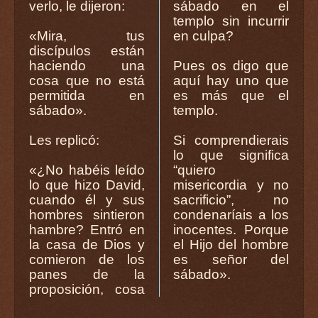
verlo, le dijeron:
sábado en el
templo sin incurrir
«Mira, tus
en culpa?
discípulos están
haciendo una
Pues os digo que
cosa que no está
aquí hay uno que
permitida en
es más que el
sábado».
templo.
Les replicó:
Si comprendierais
lo que significa
«¿No habéis leído
“quiero
lo que hizo David,
misericordia y no
cuando él y sus
sacrificio”, no
hombres sintieron
condenaríais a los
hambre? Entró en
inocentes. Porque
la casa de Dios y
el Hijo del hombre
comieron de los
es señor del
panes de la
sábado».
proposición, cosa