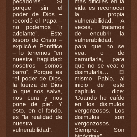
pecadores”. Sí
más difíciles en la
porque sin el
vida es reconocer
poder de Dios –
la propia
recordó el Papa –
vulnerabilidad. A
no podemos “ir
veces, tratamos
adelante”. Este
de encubrir la
tesoro de Cristo –
vulnerabilidad,
explicó el Pontífice
para que no se
– lo tenemos “en
vea; o de
nuestra fragilidad:
camuflarla, para
nosotros somos
que no se vea; o
barro”. Porque es
disimularla… El
“el poder de Dios,
mismo Pablo, al
la fuerza de Dios
inicio de este
lo que nos salva,
capítulo dice:
nos cura y nos
‘Cuando he caído
pone de pie”. Y
en los disimulos
esto, en el fondo,
vergonzosos. Los
es “la realidad de
disimulos son
nuestra
vergonzosos.
vulnerabilidad”:
Siempre. Son
hipócritas”.