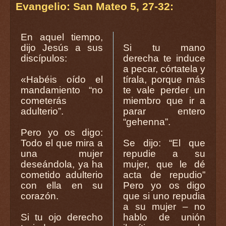
Evangelio: San Mateo 5, 27-32:
En aquel tiempo,
dijo Jesús a sus
Si tu mano
discípulos:
derecha te induce
a pecar, córtatela y
«Habéis oído el
tírala, porque más
mandamiento “no
te vale perder un
cometerás
miembro que ir a
adulterio”.
parar entero
“gehenna”.
Pero yo os digo:
Todo el que mira a
Se dijo: “El que
una mujer
repudie a su
deseándola, ya ha
mujer, que le dé
cometido adulterio
acta de repudio”
con ella en su
Pero yo os digo
corazón.
que si uno repudia
a su mujer – no
Si tu ojo derecho
hablo de unión