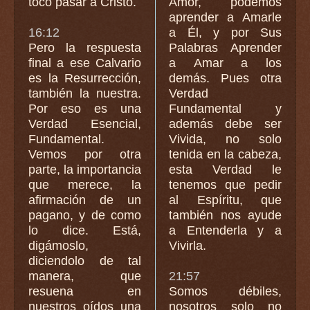
tocó pasar a Cristo.
Amor, podemos
aprender a Amarle
16:12
a Él, y por Sus
Pero la respuesta
Palabras Aprender
final a ese Calvario
a Amar a los
es la Resurrección,
demás. Pues otra
también la nuestra.
Verdad
Por eso es una
Fundamental y
Verdad Esencial,
además debe ser
Fundamental.
Vivida, no solo
Vemos por otra
tenida en la cabeza,
parte, la importancia
esta Verdad le
que merece, la
tenemos que pedir
afirmación de un
al Espíritu, que
pagano, y de como
también nos ayude
lo dice. Está,
a Entenderla y a
digámoslo,
Vivirla.
diciendolo de tal
manera, que
21:57
resuena en
Somos débiles,
nuestros oídos una
nosotros solo no