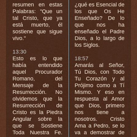
resumen en estas
¿qué es Esencial de
Palabras: "Que un
los que Os He
tal Cristo, que ya
Enseñado? De lo
está muerto, él
que nos ha
sostiene que sigue
enseñado el Padre
vivo."
Dios, a lo largo de
los Siglos.
13:30
Esto es lo que
18:57
había entendido
Amarás al Señor,
aquel Procurador
Tú Dios, con Todo
Romano, del
Tu Corazón y al
Mensaje de la
Prójimo como a Tí
Resurrección. No
Mismo. Y eso en
olvidemos que la
respuesta al Amor
Resurrección de
que Dios, primero
Cristo es la Piedra
nos tiene a
Angular sobre la
nosotros. Cristo
que se Sostiene
Ama a Pedro, se lo
Toda Nuestra Fe.
va a demostrar de