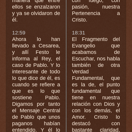
manera que entre
con fuego, con
ellos se enzalzaron
pasión, nuestra
y ya se olvidaron de
Pertenencia a
él.
Cristo.
12:59
18:31
Ahora lo han
El Fragmento del
llevado a Cesarea,
Evangelio que
y allí Festo le
acabamos de
informa al Rey, el
Escuchar, nos habla
caso de Pablo. Y lo
también de otra
interesante de todo
Verdad
lo que dice de él, es
Fundamental, que
cuando se refiere a
es la de, el punto
que es lo que
fundamental que
sostiene Pablo.
tiene en nuestra
Digamos por tanto
relación con Dios y
el Mensaje Central
con los demás, el
de Pablo que unos
Amor. Cristo lo
paganos habían
destacó con
entendido. Y él lo
bastante claridad,