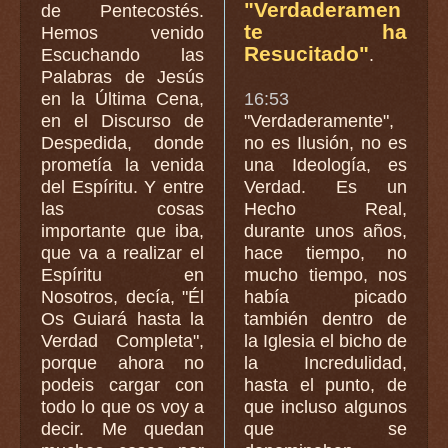
"Verdaderamen
de Pentecostés.
te ha
Hemos venido
Resucitado"
Escuchando las
.
Palabras de Jesús
en la Última Cena,
16:53
en el Discurso de
"Verdaderamente",
Despedida, donde
no es Ilusión, no es
prometía la venida
una Ideología, es
del Espíritu. Y entre
Verdad. Es un
las cosas
Hecho Real,
importante que iba,
durante unos años,
que va a realizar el
hace tiempo, no
Espíritu en
mucho tiempo, nos
Nosotros, decía, "Él
había picado
Os Guiará hasta la
también dentro de
Verdad Completa",
la Iglesia el bicho de
porque ahora no
la Incredulidad,
podeis cargar con
hasta el punto, de
todo lo que os voy a
que incluso algunos
decir. Me quedan
que se