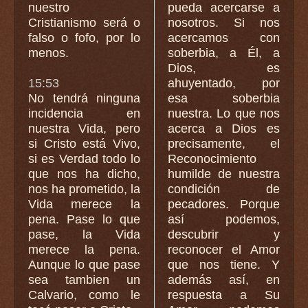
nuestro
pueda acercarse a
Cristianismo será o
nosotros. Si nos
falso o fofo, por lo
acercamos con
menos.
soberbia, a Él, a
Dios, es
15:53
ahuyentado, por
No tendrá ninguna
esa soberbia
incidencia en
nuestra. Lo que nos
nuestra Vida, pero
acerca a Dios es
si Cristo está Vivo,
precisamente, el
si es Verdad todo lo
Reconocimiento
que nos ha dicho,
humilde de nuestra
nos ha prometido, la
condición de
Vida merece la
pecadores. Porque
pena. Pase lo que
así podemos,
pase, la Vida
descubrir y
merece la pena.
reconocer el Amor
Aunque lo que pase
que nos tiene. Y
sea tambien un
además así, en
Calvario, como le
respuesta a Su