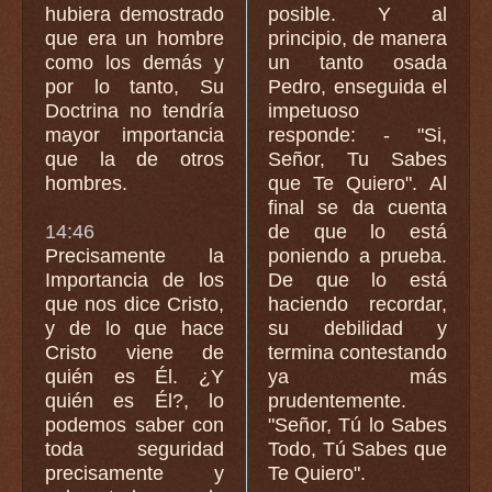
hubiera demostrado
posible. Y al
que era un hombre
principio, de manera
como los demás y
un tanto osada
por lo tanto, Su
Pedro, enseguida el
Doctrina no tendría
impetuoso
mayor importancia
responde: - "Si,
que la de otros
Señor, Tu Sabes
hombres.
que Te Quiero". Al
final se da cuenta
14:46
de que lo está
Precisamente la
poniendo a prueba.
Importancia de los
De que lo está
que nos dice Cristo,
haciendo recordar,
y de lo que hace
su debilidad y
Cristo viene de
termina contestando
quién es Él. ¿Y
ya más
quién es Él?, lo
prudentemente.
podemos saber con
"Señor, Tú lo Sabes
toda seguridad
Todo, Tú Sabes que
precisamente y
Te Quiero".