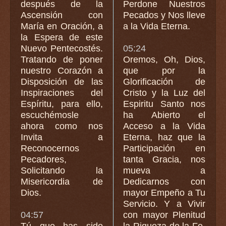
después de la
Perdone Nuestros
Ascensión con
Pecados y Nos lleve
María en Oración, a
a la Vida Eterna.
la Espera de este
Nuevo Pentecostés.
05:24
Tratando de poner
Oremos, Oh, Dios,
nuestro Corazón a
que por la
Disposición de las
Glorificación de
Inspiraciones del
Cristo y la Luz del
Espíritu, para ello,
Espiritu Santo nos
escuchémosle
ha Abierto el
ahora como nos
Acceso a la Vida
Invita a
Eterna, haz que la
Reconocernos
Participación en
Pecadores,
tanta Gracia, nos
Solicitando la
mueva a
Misericordia de
Dedicarnos con
Dios.
mayor Empeño a Tu
Servicio. Y a Vivir
04:57
con mayor Plenitud