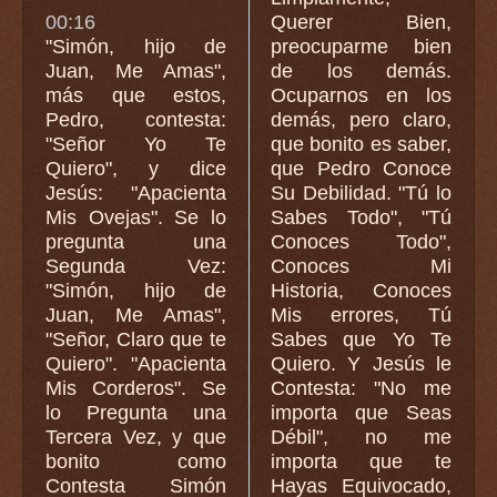
00:16
Querer Bien,
"Simón, hijo de
preocuparme bien
Juan, Me Amas",
de los demás.
más que estos,
Ocuparnos en los
Pedro, contesta:
demás, pero claro,
"Señor Yo Te
que bonito es saber,
Quiero", y dice
que Pedro Conoce
Jesús: "Apacienta
Su Debilidad. "Tú lo
Mis Ovejas". Se lo
Sabes Todo", "Tú
pregunta una
Conoces Todo",
Segunda Vez:
Conoces Mi
"Simón, hijo de
Historia, Conoces
Juan, Me Amas",
Mis errores, Tú
"Señor, Claro que te
Sabes que Yo Te
Quiero". "Apacienta
Quiero. Y Jesús le
Mis Corderos". Se
Contesta: "No me
lo Pregunta una
importa que Seas
Tercera Vez, y que
Débil", no me
bonito como
importa que te
Contesta Simón
Hayas Equivocado,