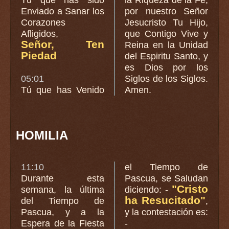
Tú que has sido
la Riqueza de la Fe,
Enviado a Sanar los
por nuestro Señor
Corazones
Jesucristo Tu Hijo,
Afligidos,
que Contigo Vive y
Señor, Ten
Reina en la Unidad
Piedad
del Espiritu Santo, y
es Dios por los
05:01
Siglos de los Siglos.
Tú que has Venido
Amen.
HOMILIA
11:10
el Tiempo de
Durante esta
Pascua, se Saludan
"Cristo
semana, la última
diciendo: -
ha Resucitado"
del Tiempo de
,
Pascua, y a la
y la contestación es:
Espera de la Fiesta
-