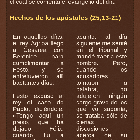
el cual se comenta el evangelio del día.
Hechos de los apóstoles (25,13-21):
En aquellos días,
asunto, al día
el rey Agripa llegó
siguiente me senté
a Cesarea con
en el tribunal y
Berenice para
mandé traer a este
cumplimentar a
hombre. Pero,
Festo, y se
cuando los
entretuvieron allí
acusadores
bastantes días.
tomaron la
palabra, no
Festo expuso al
adujeron ningún
rey el caso de
cargo grave de los
Pablo, diciéndole:
que yo suponía;
«Tengo aquí un
se trataba sólo de
preso, que ha
ciertas
dejado Félix;
discusiones
cuando fui a
acerca de su