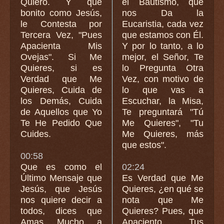
Quiero. Y que
el Bautismo, que
bonito como Jesús,
nos Da la
le Contesta por
Eucaristia, cada vez
Tercera Vez, "Pues
que estamos con Él.
Apacienta Mis
Y por lo tanto, a lo
Ovejas". Si Me
mejor, el Señor, Te
Quieres, si es
lo Pregunta Otra
Verdad que Me
Vez, con motivo de
Quieres, Cuida de
lo que vas a
los Demás, Cuida
Escuchar, la Misa,
de Aquellos que Yo
Te preguntará "Tú
Te He Pedido Que
Me Quieres", "Tu
Cuides.
Me Quieres, más
que estos".
00:58
Que es como el
02:24
Último Mensaje que
Es Verdad que Me
Jesús, que Jesús
Quieres, ¿en qué se
nos quiere decir a
nota que Me
todos, dices que
Quieres? Pues, que
Amas Mucho a
Apaciento Tus