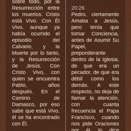
sobre todo, por la
Resurrección entre
20:26
los muertos. Cristo
Pedro, ciertamente
está Vivo. Con Él
Amaba a Jesús,
Vivo, aunque ya
pero tenía que
había ocurrido el
tomar Conciencia,
episodio del
antes de Asumir Su
Calvario, y la
Papel,
Muerte por lo tanto,
preponderante
y la Resurrección
dentro de la Iglesia,
de Jesús. Con
de que era un
Cristo Vivo, con
pecador, de que era
quien se encuentra
débil como los
Pablo, años
demás. A este
después. En el
respecto, no deja de
Camino de
llamar la atención,
Damasco, por eso
con cuanta
sabe que está Vivo,
frecuencia el Papa
él se ha encontrado
Francisco, cuando
con Él.
nos pide Oraciones
por él, lo dice