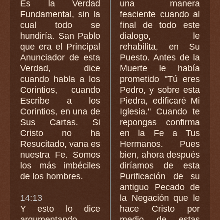
Es la Verdad
una manera
Fundamental, sin la
feaciente cuando al
cual todo se
final de todo este
hundiría. San Pablo
dialogo, le
que era el Principal
rehabilita, en Su
Anunciador de esta
Puesto. Antes de la
Verdad, dice
Muerte le había
cuando habla a los
prometido "Tú eres
Corintios, cuando
Pedro, y sobre esta
Escribe a los
Piedra, edificaré Mi
Corintios, en una de
Iglesia." Cuando te
Sus Cartas. Si
repongas confirma
Cristo no ha
en la Fe a Tus
Resucitado, vana es
Hermanos. Pues
nuestra Fe. Somos
bien, ahora después
los más imbéciles
diríamos de esta
de los hombres.
Purificación de su
antiguo Pecado de
14:13
la Negación que le
Y esto lo dice
hace Cristo por
argumentando
medio de estas