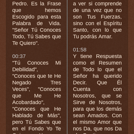
Pedro. Es la Frase
a ver si comprende
que hemos
de una vez que no
Escogido para esta
son Tus Fuerzas,
Palabra de Vida.
sino con el Espíritu
"Señor Tú Conoces
Santo, con lo que
Todo, Tú Sabes que
Tu podrás Amar.
Te Quiero".
01:58
00:37
Y tiene Respuesta
"Tú Conoces Mi
como el Resumen
Debilidad",
de Todo lo que el
"Conoces que te He
Señor ha querido
Negado Tres
Decir. Que Él
Veces", "Conoces
Cuenta con
que Me He
Nosotros, que se
Acobardado",
Sirve de Nosotros,
"Conoces que He
para que los demás
Hablado de Más",
sean Amados. Con
pero Tú Sabes que
el mismo Amor que
en el Fondo Yo Te
nos Da, que nos Da