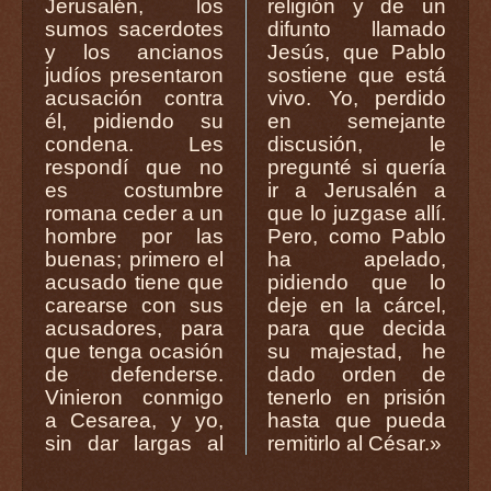
Jerusalén, los
religión y de un
sumos sacerdotes
difunto llamado
y los ancianos
Jesús, que Pablo
judíos presentaron
sostiene que está
acusación contra
vivo. Yo, perdido
él, pidiendo su
en semejante
condena. Les
discusión, le
respondí que no
pregunté si quería
es costumbre
ir a Jerusalén a
romana ceder a un
que lo juzgase allí.
hombre por las
Pero, como Pablo
buenas; primero el
ha apelado,
acusado tiene que
pidiendo que lo
carearse con sus
deje en la cárcel,
acusadores, para
para que decida
que tenga ocasión
su majestad, he
de defenderse.
dado orden de
Vinieron conmigo
tenerlo en prisión
a Cesarea, y yo,
hasta que pueda
sin dar largas al
remitirlo al César.»