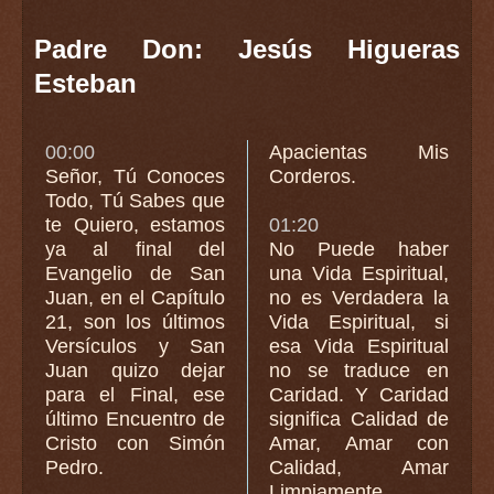
Padre Don: Jesús Higueras
Esteban
00:00
Apacientas Mis
Señor, Tú Conoces
Corderos.
Todo, Tú Sabes que
te Quiero, estamos
01:20
ya al final del
No Puede haber
Evangelio de San
una Vida Espiritual,
Juan, en el Capítulo
no es Verdadera la
21, son los últimos
Vida Espiritual, si
Versículos y San
esa Vida Espiritual
Juan quizo dejar
no se traduce en
para el Final, ese
Caridad. Y Caridad
último Encuentro de
significa Calidad de
Cristo con Simón
Amar, Amar con
Pedro.
Calidad, Amar
Limpiamente,