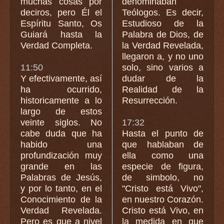
muchas cosas por
denominaban
deciros, pero Él el
Teólogos. Es decir,
Espíritu Santo, Os
Estudioso de la
Guiará hasta la
Palabra de Dios, de
Verdad Completa.
la Verdad Revelada,
llegaron a, y no uno
11:50
solo, sino varios a
Y efectivamente, así
dudar de la
ha ocurrido,
Realidad de la
historicamente a lo
Resurrección.
largo de estos
veinte siglos. No
17:32
cabe duda que ha
Hasta el punto de
habido una
que hablaban de
profundización muy
ella como una
grande en las
especie de figura,
Palabras de Jesús,
de simbolo, no
y por lo tanto, en el
"Cristo está Vivo",
Conocimiento de la
en nuestro Corazón.
Verdad Revelada.
Cristo está Vivo, en
Pero es que a nivel
la medida en que