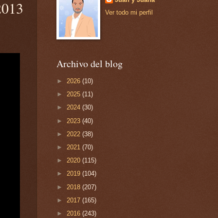
2013
Ver todo mi perfil
Archivo del blog
►
2026
(10)
►
2025
(11)
►
2024
(30)
►
2023
(40)
►
2022
(38)
►
2021
(70)
►
2020
(115)
►
2019
(104)
►
2018
(207)
►
2017
(165)
►
2016
(243)