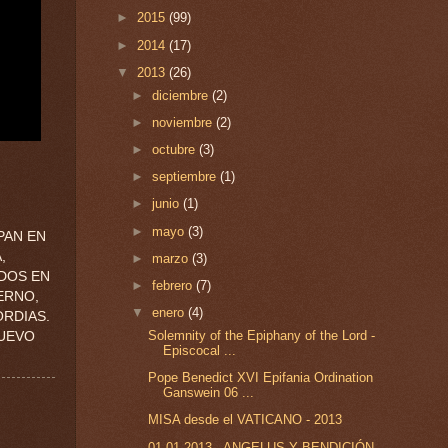
►
2015
(99)
►
2014
(17)
▼
2013
(26)
►
diciembre
(2)
►
noviembre
(2)
►
octubre
(3)
►
septiembre
(1)
►
junio
(1)
►
mayo
(3)
PAN EN
,
►
marzo
(3)
ADOS EN
►
febrero
(7)
ERNO,
▼
enero
(4)
ORDIAS.
Solemnity of the Epiphany of the Lord -
NUEVO
Episcocal ...
Pope Benedict XVI Epifania Ordination
Ganswein 06 ...
MISA desde el VATICANO - 2013
01.01.2013 - ANGELUS Y BENDICIÓN