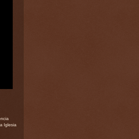
encia
a Iglesia