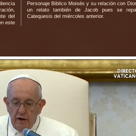
ación,
asa la
nte del
Catequesis del miércoles anterior.
en este