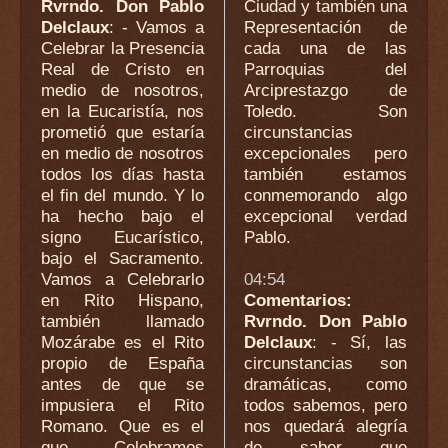
Rvrndo. Don Pablo
Ciudad y también una
Delclaux
: - Vamos a
Representación de
Celebrar la Presencia
cada una de las
Real de Cristo en
Parroquias del
medio de nosotros,
Arciprestazgo de
en la Eucaristía, nos
Toledo. Son
prometió que estaría
circunstancias
en medio de nosotros
excepcionales pero
todos los días hasta
también estamos
el fin del mundo. Y lo
conmemorando algo
ha hecho bajo el
excepcional verdad
signo Eucarístico,
Pablo.
bajo el Sacramento.
Vamos a Celebrarlo
04:54
en Rito Hispano,
Comentarios:
también llamado
Rvrndo. Don Pablo
Mozárabe es el Rito
Delclaux
: - Sí, las
propio de España
circunstancias son
antes de que se
dramáticas, como
impusiera el Rito
todos sabemos, pero
Romano. Que es el
nos quedará alegría
que Celebramos
de saber que