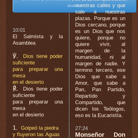
nuestras calles y que
desierto
sale a nuestras
plazas. Porque es un
Dios cercano, porque
10:01
es un Dios que nos
El Salmista y la
quiere, porque no
Asamblea
quiere vivir, al
margen de la
℣.
Dios tiene poder
humanidad, ni al
suficiente
margen de nadie. Y
para preparar una
termino tercero, ese
mesa
Dios que sabe a
en el desierto
Amor, que sabe a
℟.
Dios tiene poder
Pan, Pan Partido,
suficiente
Repartido y
para preparar una
Compartido, que
mesa
dicen los Teólogos,
en el desierto
eso es la Eucaristía.
1.
Golpeó la piedra
27:24
y fluyeron las Aguas
Monseñor Don