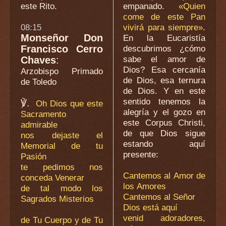
este Rito.
empanado.
«Quien
come de este Pan
08:15
vivirá para siempre»
.
Monseñor Don
En la Eucaristía
Francisco Cerro
descubrimos ¿cómo
sabe el amor de
Chaves
:
Dios? Esa cercanía
Arzobispo Primado
de Dios, esa ternura
de Toledo
de Dios. Y en este
sentido tenemos la
℣.
Oh Dios que este
alegría y el gozo en
Sacramento
este Corpus Christi,
admirable
de que Dios sigue
nos dejaste el
estando aquí
Memorial de tu
presente:
Pasión
te pedimos nos
Cantemos al Amor de
conceda Venerar
los Amores
de tal modo los
Cantemos al Señor
Sagrados Misterios
Dios está aquí
venid adoradores,
de Tu Cuerpo y de Tu