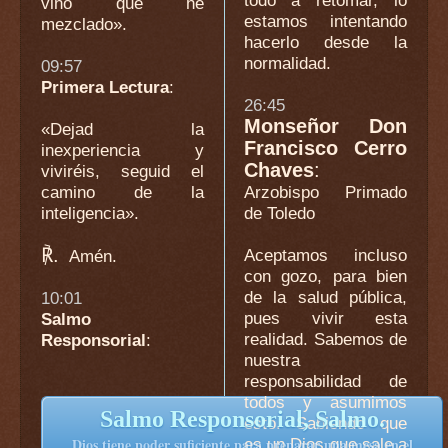
vino que he
estamos intentando
mezclado».
hacerlo desde la
normalidad.
09:57
Primera Lectura
:
26:45
Monseñor Don
«Dejad la
Francisco Cerro
inexperiencia y
Chaves
:
viviréis, seguid el
camino de la
Arzobispo Primado
inteligencia».
de Toledo
℟.
Aceptamos incluso
Amén.
con gozo, para bien
de la salud pública,
10:01
pues vivir esta
Salmo
realidad. Sabemos de
Responsorial
:
nuestra
responsabilidad de
todos y asumimos
Salmo Responsorial, Salmo.
esto. Sabiendo que
es un Dios que sale a
Dios tiene poder suficiente para preparar una mesa en el