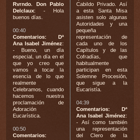
Rvrndo. Don Pablo
Cabildo Privado. Así
Delclaux
: - Hola
a esta Santa Misa
buenos días.
asisten solo algunas
Autoridades y una
00:40
pequeña
Comentarios: Dª
representación de
Ana Isabel Jiménez
:
cada uno de los
- Bueno, un día
Capítulos y de las
especial, un día en el
Cofradías, que
que yo creo que
habitualmente
vamos a tocar la
participan en esta
esencia de lo que
Solemne Procesión,
realmente
que sigue a la
Celebramos, cuando
Eucaristía.
hacemos nuestra
proclamación de
04:39
Adoración
Comentarios: Dª
Eucarística.
Ana Isabel Jiménez
:
- Así como también
00:50
una representación
Comentarios:
del Clero de la