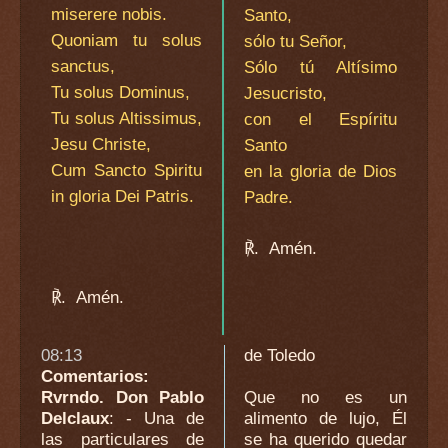
miserere nobis.
Santo,
Quoniam tu solus
sólo tu Señor,
sanctus,
Sólo tú Altísimo
Tu solus Dominus,
Jesucristo,
Tu solus Altissimus,
con el Espíritu
Jesu Christe,
Santo
Cum Sancto Spiritu
en la gloria de Dios
in gloria Dei Patris.
Padre.
℟.
Amén.
℟.
Amén.
08:13
de Toledo
Comentarios:
Rvrndo. Don Pablo
Que no es un
Delclaux
: - Una de
alimento de lujo, Él
las particulares de
se ha querido quedar