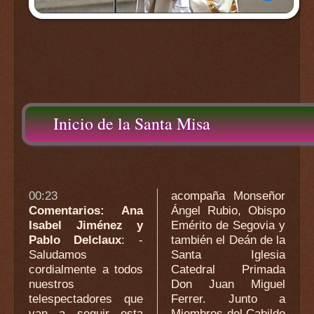
Inicio de la Santa Misa
00:23
acompaña Monseñor
Comentarios: Ana
Ángel Rubio, Obispo
Isabel Jiménez y
Emérito de Segovia y
Pablo Delclaux
: -
también el Deán de la
Saludamos
Santa Iglesia
cordialmente a todos
Catedral Primada
nuestros
Don Juan Miguel
telespectadores que
Ferrer. Junto a
van a seguir esta
Miembros del Cabildo