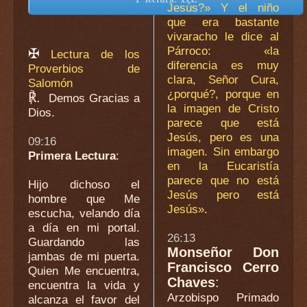
Jesús?» Y el niño
que era bastante
vivaracho le dice al
Párroco: «la
✠
Lectura de los
diferencia es muy
Proverbios de
clara, Señor Cura,
Salomón
¿porqué?, porque en
℟.
Demos Gracias a
la imagen de Cristo
Dios.
parece que está
Jesús, pero es una
09:16
imagen. Sin embargo
Primera Lectura
:
en la Eucaristía
parece que no está
Hijo dichoso el
Jesús pero está
hombre que Me
Jesús»
.
escucha, velando día
a día en mi portal.
26:13
Guardando las
Monseñor Don
jambas de mi puerta.
Francisco Cerro
Quien Me encuentra,
Chaves
:
encuentra la vida y
Arzobispo Primado
alcanza el favor del