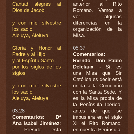
Cantad alegres al
anterior al Rito
Dios de Jacob
Romano. Vamos a
ver algunas
y con miel silvestre
diferencias en la
los sació.
organización de la
Aleluya, Aleluya
Misa.
Gloria y Honor al
05:37
Padre y al Hijo
Comentarios:
y al Espíritu Santo
Rvrndo. Don Pablo
por los siglos de los
Delclaux
: - Sí, es
siglos
una Misa que Sir
Católica es decir está
y con miel silvestre
unida a la Comunión
los sació.
con la Santa Sede. Y
Aleluya, Aleluya
es la Misa propia de
la Península Ibérica,
03:28
antes de que se
Comentarios: Dª
impusiera en el siglo
Ana Isabel Jiménez
:
XI el Rito Romano,
- Preside esta
en nuestra Península.