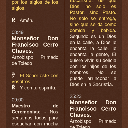
Eucaristía, de que
por los siglos de los
Dios no solo es
siglos.
Pastor, sino Pasto.
No solo se entrega,
℟.
Amén.
sino que se da como
comida y bebida
.
08:49
Segundo es un Dios
Monseñor Don
en la calle, a Dios le
Francisco Cerro
encanta la calle, le
Chaves
:
encanta la gente, Él
Arzobispo Primado
quiere vivir su delicia
de Toledo
con los hijos de los
hombres. No se
℣.
El Señor esté con
puede arrinconar a
vosotros.
Dios en la Sacristía.
℟.
Y con tu espíritu.
25:23
09:00
Monseñor Don
Maestro de
Francisco Cerro
Ceremonias
: - Nos
Chaves
:
sentamos todos para
Arzobispo Primado
escuchar con mucha
de Toledo