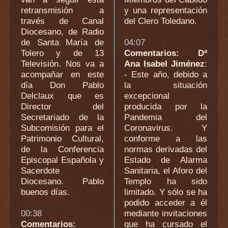
retransmisión a
y una representación
través de Canal
del Clero Toledano.
Diocesano, de Radio
de Santa María de
04:07
Tolero y de 13
Comentarios: Dª
Televisión. Nos va a
Ana Isabel Jiménez
:
acompañar en este
- Este año, debido a
día Don Pablo
la situación
Delclaux que es
excepcional
Director del
producida por la
Secretariado de la
Pandemia del
Subcomisión para el
Coronavirus. Y
Patrimonio Cultural,
conforme a las
de la Conferencia
normas derivadas del
Episcopal Española y
Estado de Alarma
Sacerdote
Sanitaria, el Aforo del
Diocesano. Pablo
Templo ha sido
buenos días.
limitado. Y sólo se ha
podido acceder a él
00:38
mediante invitaciones
Comentarios:
que ha cursado el