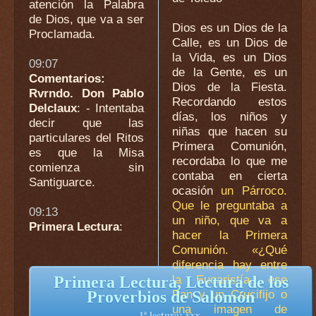
atención la Palabra
de Dios, que va a ser
Dios es un Dios de la
Proclamada.
Calle, es un Dios de
la Vida, es un Dios
09:07
de la Gente, es un
Comentarios:
Dios de la Fiesta.
Rvrndo. Don Pablo
Recordando estos
Delclaux
: - Intentaba
días, los niños y
decir que las
niñas que hacen su
particulares del Ritos
Primera Comunión,
es que la Misa
recordaba lo que me
comienza sin
contaba en cierta
Santiguarce.
ocasión
un Párroco.
Que le preguntaba a
09:13
un niño, que va a
Primera Lectura
:
hacer la Primera
Comunión. «¿Qué
diferencia hay entre
la Eucaristía, ese
Primera Lectura, Lectura de los
Pan y un Crucifijo o
Proverbios de Salomón
una imagen de
1ª lectura: xxx.