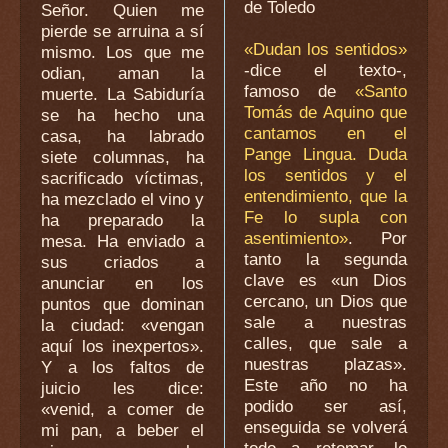
de Toledo
Señor. Quien me
pierde se arruina a sí
«Dudan los sentidos»
mismo. Los que me
-dice el texto-,
odian, aman la
famoso de
«Santo
muerte. La Sabiduría
Tomás de Aquino que
se ha hecho una
cantamos en el
casa, ha labrado
Pange Lingua. Duda
siete columnas, ha
los sentidos y el
sacrificado víctimas,
entendimiento, que la
ha mezclado el vino y
Fe lo supla con
ha preparado la
asentimiento»
. Por
mesa. Ha enviado a
tanto la segunda
sus criados a
clave es «un Dios
anunciar en los
cercano, un Dios que
puntos que dominan
sale a nuestras
la ciudad: «vengan
calles, que sale a
aquí los inexpertos».
nuestras plazas».
Y a los faltos de
Este año no ha
juicio les dice:
podido ser así,
«venid, a comer de
enseguida se volverá
mi pan, a beber el
todo a retomar, lo