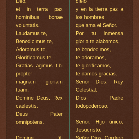
Deo,
cielo
et in terra pax
y en la tierra paz a
hominibus bonae
los hombres
voluntatis.
que ama el Señor.
Laudamus te,
Por tu inmensa
Benedicimus te,
gloria te alabamos,
Adoramus te,
te bendecimos,
Glorificamus te,
te adoramos,
Gratias agimus tibi
te glorificamos,
propter
te damos gracias.
magnam gloriam
Señor Dios, Rey
tuam,
Celestial,
Domine Deus, Rex
Dios Padre
caelestis,
todopoderoso.
Deus Pater
Señor, Hijo único,
omnipotens.
Jesucristo.
Domine fili
Señor Dios, Cordero