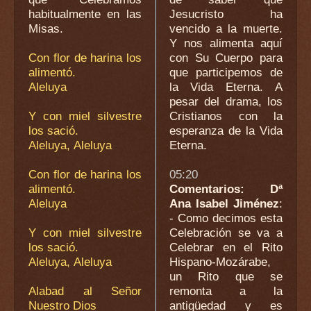
habitualmente en las
Jesucristo ha
Misas.
vencido a la muerte.
Y nos alimenta aquí
Con flor de harina los
con Su Cuerpo para
alimentó.
que participemos de
Aleluya
la Vida Eterna. A
pesar del drama, los
Y con miel silvestre
Cristianos con la
los sació.
esperanza de la Vida
Aleluya, Aleluya
Eterna.
Con flor de harina los
05:20
alimentó.
Comentarios: Dª
Aleluya
Ana Isabel Jiménez
:
- Como decimos esta
Y con miel silvestre
Celebración se va a
los sació.
Celebrar en el Rito
Aleluya, Aleluya
Hispano-Mozárabe,
un Rito que se
Alabad al Señor
remonta a la
Nuestro Dios
antigüedad y es