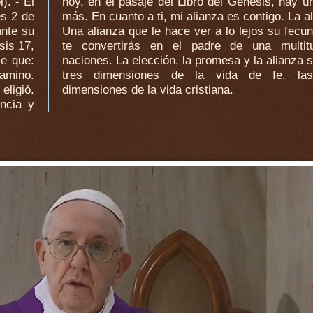
). - El
 hay un paso
es 2 de
lianza.
ante su
ndidad:
sis 17,
tud de
ce que:
son las
amino.
s tres
eligió.
dimensiones de la vida cristiana.
ncia y