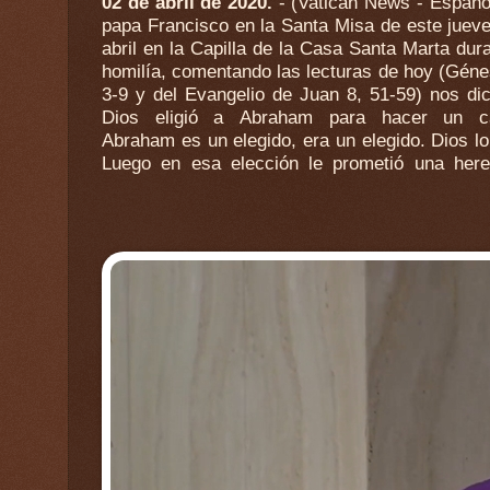
02 de abril de 2020.
-
(Vatican News - Español
hoy, en el pasaje del Libro del Génesis,
papa Francisco en la Santa Misa de este juev
más. En cuanto a ti, mi alianza es contigo. La a
abril en la Capilla de la Casa Santa Marta dur
Una alianza que le hace ver a lo lejos su fecu
homilía, comentando las lecturas de hoy (Géne
te convertirás en el padre de una multi
3-9 y del Evangelio de Juan 8, 51-59) nos di
naciones. La elección, la promesa y la alianza 
Dios eligió a Abraham para hacer un c
tres dimensiones de la vida de fe, la
Abraham es un elegido, era un elegido. Dios lo 
Luego en esa elección le prometió una here