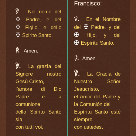
Francisco:
℣.
Nel nome del
℣.
✠
En el Nombre
Padre, e del
✠
✠
del
Padre, y del
Figlio, e dello
✠
✠
Hijo, y del
Spirito Santo.
✠
Espíritu Santo.
℟.
Amen.
℟.
Amen.
℣.
La grazia del
℣.
Signore nostro
La Gracia de
Gesù Cristo,
Nuestro Señor
l’amore di Dio
Jesucristo,
Padre e la
el Amor del Padre y
comunione
la Comunión del
dello Spirito Santo
Espíritu Santo esté
sia
siempre
con tutti voi.
con ustedes.