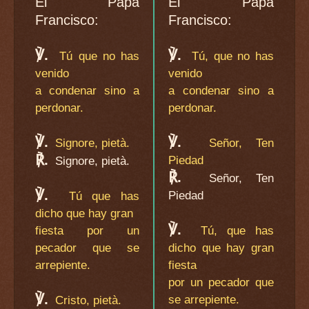
El Papa
El Papa
Francisco:
Francisco:
℣.
℣.
Tú que no has
Tú, que no has
venido
venido
a condenar sino a
a condenar sino a
perdonar.
perdonar.
℣.
℣.
Signore, pietà.
Señor, Ten
℟.
Piedad
Signore, pietà.
℟.
Señor, Ten
℣.
Piedad
Tú que has
dicho que hay gran
℣.
fiesta por un
Tú, que has
pecador que se
dicho que hay gran
arrepiente.
fiesta
por un pecador que
℣.
se arrepiente.
Cristo, pietà.