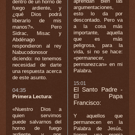
aprendan bien las
dentro de un horno de
argumentaciones,
fuego ardiente, y
esto lo da por
¿qué Dios podrá
descontado. Pero va
liberarlo de mis
a la cosa más
manos?». Pero
importante, aquella
Sidrac, Misac y
que es más
Abdénago
peligrosa, para la
respondieron al rey
vida, si no se hace:
Nabucodonosor
«permanecer,
diciendo: no tenemos
permanezcan» en mi
necesidad de darte
Palabra.
una respuesta acerca
de este asunto.
15:01
El Santo Padre -
04:35
El Papa
Primera Lectura
:
Francisco:
«Nuestro Dios a
quien servimos
Y aquellos que
puede salvarnos del
permanecen en la
horno de fuego
Palabra de Jesús,
ardiente, y nos
tienen una propia