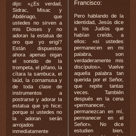
Francisco:
dijo: «¿Es verdad,
Sidrac, Misac y
Pero hablando de la
Abdénago, que
identidad, Jesús dice
ustedes no sirven a
a los Judíos que
mis Dioses y no
habían creído, a
adoran la estatua de
ellos: «si ustedes
oro que yo erigí?
permanecen en mi
Están dispuestos
palabra, son
ahora apenas oigan
verdaderamente mis
el sonido de la
discípulos». Vuelve
trompeta, el pífano, la
aquella palabra tan
cítara la sambuca, el
querida por el Señor,
laúd, la cornamusa y
que repite tantas
de toda clase de
veces. También
instrumentos a
después en la cena
postrarse y adorar la
«permanecer,
estatua que yo hice;
permanezcan en mí,
porque si ustedes no
permanecer en el
la adoran serán
Señor». No dice
arrojados
estudien bien,
inmediatamente