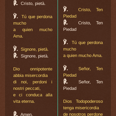
℟.
Cristo, pietà.
℣.
Cristo, Ten
℣.
Piedad
Tú que perdona
℟.
Cristo, Ten
mucho
Piedad
a quien mucho
Ama.
℣.
Tú que perdona
℣.
mucho
Signore, pietà.
℟.
a quien mucho Ama.
Signore, pietà.
℣.
Señor, Ten
Dio onnipotente
Piedad
abbia misercordia
℟.
di noi, perdoni i
Señor, Ten
nostri peccati,
Piedad
e ci conduca alla
vita eterna.
Dios Todopoderoso
tenga misericordia
℟.
de nosotros perdone
Amen.