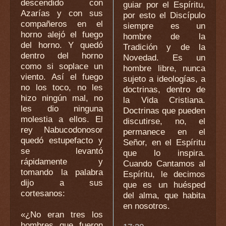
descendido con
guiar por el Espíritu,
Azarías y con sus
por esto el Discípulo
compañeros en el
siempre es un
horno alejó el fuego
hombre de la
del horno. Y quedó
Tradición y de la
dentro del horno
Novedad. Es un
como si soplace un
hombre libre, nunca
viento. Así el fuego
sujeto a ideologías, a
no los toco, no les
doctrinas, dentro de
hizo ningún mal, no
la Vida Cristiana.
les dio ninguna
Doctrinas que pueden
molestia a ellos. El
discutirse, no, el
rey Nabucodonosor
permanece en el
quedó estupefacto y
Señor, en el Espíritu
se levantó
que lo inspira.
rápidamente y
Cuando Cantamos al
tomando la palabra
Espíritu, le decimos
dijo a sus
que es un huésped
cortesanos:
del alma, que habita
en nosotros.
«¿No eran tres los
hombres que fueron