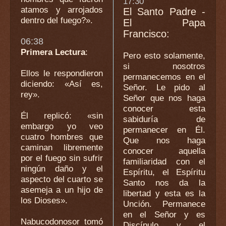
17:30
atamos y arrojados
El Santo Padre -
dentro del fuego?».
El Papa
Francisco:
06:38
Primera Lectura
:
Pero esto solamente,
si nosotros
Ellos le respondieron
permanecemos en el
diciendo: «Así es,
Señor. Le pido al
rey».
Señor que nos haga
conocer esta
Él replicó: «sin
sabiduría de
embargo yo veo
permanecer en Él.
cuatro hombres que
Que nos haga
caminan libremente
conocer aquella
por el fuego sin sufrir
familiaridad con el
ningún daño y el
Espíritu, el Espíritu
aspecto del cuarto se
Santo nos da la
asemeja a un hijo de
libertad y esta es la
los Dioses».
Unción. Permanece
en el Señor y es
Nabucodonosor tomó
Discípulo y el