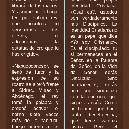
librará, de tus manos.
Identidad Cristiana.
Y aunque no lo haga,
¿Cual es?, ustedes
ten por sabido rey,
son verdaderamente
que nosotros no
mis Discípulos. La
serviremos a tus
Identidad Cristiana no
dioses, ni
es un papel que dice
adoraremos la
«Yo soy Cristiano».
estatua de oro que tu
Es el discipulado, tú
has erigido».
si permaneces en el
Señor, en la Palabra
«Nabucodonosor, se
del Señor, en la Vida
llenó de furor y la
del Señor, serás
expresión de su
Discípulo. Sino
rostro se alteró frente
permaneces, serás
a Sidrac, Misac y
uno que simpatiza
Abdénago, el rey
con la doctrina, que
tomó la palabra y
sigue a Jesús. Como
ordenó activar el
un hombre que hace
horno siete veces
tanta beneficencia,
más de lo habitual.
que tiene valores
Luego ordenó a los
justos. Pero el