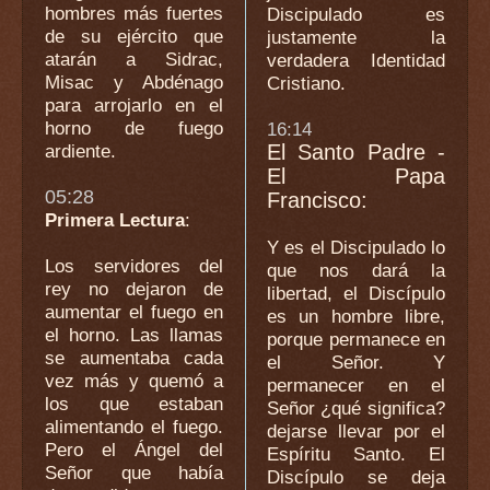
hombres más fuertes
Discipulado es
de su ejército que
justamente la
atarán a Sidrac,
verdadera Identidad
Misac y Abdénago
Cristiano.
para arrojarlo en el
horno de fuego
16:14
ardiente.
El Santo Padre -
El Papa
05:28
Francisco:
Primera Lectura
:
Y es el Discipulado lo
Los servidores del
que nos dará la
rey no dejaron de
libertad, el Discípulo
aumentar el fuego en
es un hombre libre,
el horno. Las llamas
porque permanece en
se aumentaba cada
el Señor. Y
vez más y quemó a
permanecer en el
los que estaban
Señor ¿qué significa?
alimentando el fuego.
dejarse llevar por el
Pero el Ángel del
Espíritu Santo. El
Señor que había
Discípulo se deja