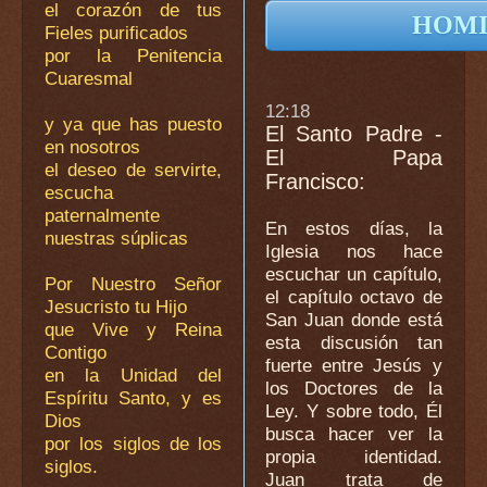
el corazón de tus
HOMI
Fieles purificados
por la Penitencia
Cuaresmal
12:18
y ya que has puesto
El Santo Padre -
en nosotros
El Papa
el deseo de servirte,
Francisco:
escucha
paternalmente
En estos días, la
nuestras súplicas
Iglesia nos hace
escuchar un capítulo,
Por Nuestro Señor
el capítulo octavo de
Jesucristo tu Hijo
San Juan donde está
que Vive y Reina
esta discusión tan
Contigo
fuerte entre Jesús y
en la Unidad del
los Doctores de la
Espíritu Santo, y es
Ley. Y sobre todo, Él
Dios
busca hacer ver la
por los siglos de los
propia identidad.
siglos.
Juan trata de