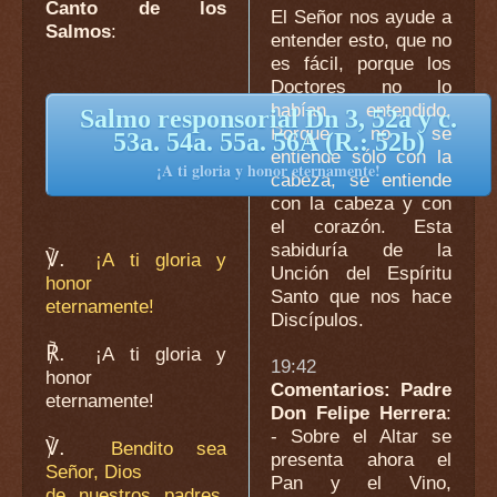
Canto de los
El Señor nos ayude a
Salmos
:
entender esto, que no
es fácil, porque los
Doctores no lo
habían entendido.
Salmo responsorial Dn 3, 52a y c.
Porque no se
53a. 54a. 55a. 56A (R.: 52b)
entiende sólo con la
¡A ti gloria y honor eternamente!
cabeza, se entiende
con la cabeza y con
el corazón. Esta
sabiduría de la
℣.
¡A ti gloria y
Unción del Espíritu
honor
Santo que nos hace
eternamente!
Discípulos.
℟.
¡A ti gloria y
19:42
honor
Comentarios: Padre
eternamente!
Don Felipe Herrera
:
- Sobre el Altar se
℣.
Bendito sea
presenta ahora el
Señor, Dios
Pan y el Vino,
de nuestros padres,