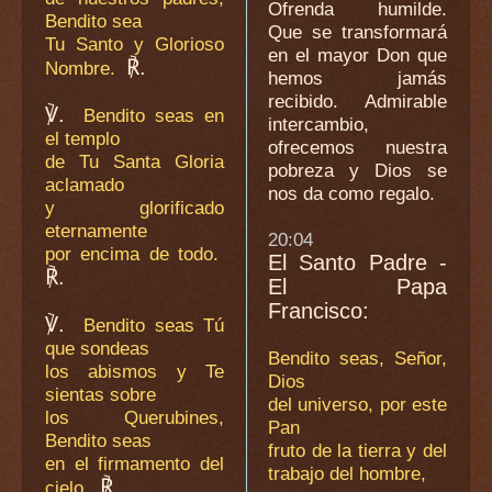
Ofrenda humilde.
Bendito sea
Que se transformará
Tu Santo y Glorioso
en el mayor Don que
℟.
Nombre.
hemos jamás
recibido. Admirable
℣.
Bendito seas en
intercambio,
el templo
ofrecemos nuestra
de Tu Santa Gloria
pobreza y Dios se
aclamado
nos da como regalo.
y glorificado
eternamente
20:04
por encima de todo.
El Santo Padre -
℟.
El Papa
Francisco:
℣.
Bendito seas Tú
que sondeas
Bendito seas, Señor,
los abismos y Te
Dios
sientas sobre
del universo, por este
los Querubines,
Pan
Bendito seas
fruto de la tierra y del
en el firmamento del
trabajo del hombre,
℟.
cielo.