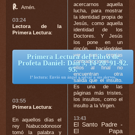
acercarnos aquella
℟.
Amén.
lucha, para mostrar
la identidad propia de
03:24
Jesús, como aquella
Lectora de la
identidad de los
Primera Lectura
:
Doctores. Y Jesús
los pone en un
rincón, haciéndoles
ver sus propias
Primera Lectura del Libro de
contradicciones. Y
Profeta Daniel: Dan 3, 14-20. 91-92.
ellos al final no
95.
encuentran otra
1ª lectura: Envió un ángel a salvar a sus siervos.
salida que el insulto.
Es una de las
páginas más tristes,
los insultos, como el
03:55
insulto a la Virgen.
Primera Lectura
:
13:43
En aquellos días el
El Santo Padre -
rey Nabucodonosor
El Papa
tomó la palabra y