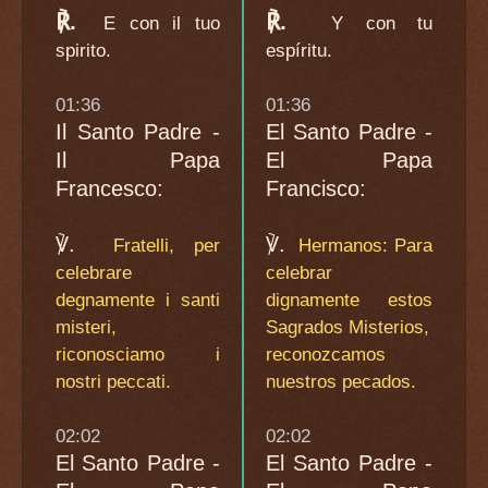
℟.
℟.
E con il tuo
Y con tu
spirito.
espíritu.
01:36
01:36
Il Santo Padre -
El Santo Padre -
Il Papa
El Papa
Francesco:
Francisco:
℣.
℣.
Fratelli, per
Hermanos: Para
celebrare
celebrar
degnamente i santi
dignamente estos
misteri,
Sagrados Misterios,
riconosciamo i
reconozcamos
nostri peccati.
nuestros pecados.
02:02
02:02
El Santo Padre -
El Santo Padre -