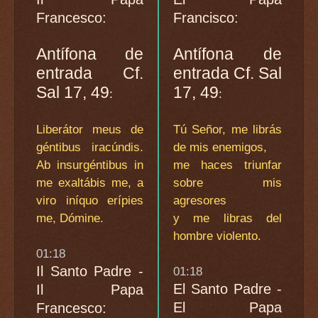
Francesco:
Francisco:
Antífona de
Antífona de
entrada Cf.
entrada Cf. Sal
Sal 17, 49
17, 49
:
:
Liberátor meus de
Tú Señor, me librás
géntibus iracúndis.
de mis enemigos,
Ab insurgéntibus in
me haces triunfar
me exaltábis me, a
sobre mis
viro iníquo erípies
agresores
me, Dómine.
y me libras del
hombre violento.
01:18
Il Santo Padre -
01:18
El Santo Padre -
Il Papa
El Papa
Francesco: