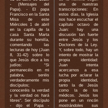
-
(Mensajes del
una de nuestras
Papa). - El papa
transcripciones: En
Francisco en la Santa
estos días, la Iglesia
Misa de este
nos hace escuchar el
Miércoles 1 de abril
capítulo octavo de
en la capilla de la
Juan: hay una
casa Santa Marta
discusión tan fuerte
durante su homilía,
entre Jesús y los
comentando las
Doctores de la Ley.
lecturas de hoy (Juan
Y, sobre todo, hay un
8, 31-42) sobre lo
intento de mostrar la
que Jesús dice a los
propia identidad:
judíos: “Si
Juan intenta
permanecéis en mi
acercarnos a esa
palabra, seréis
lucha por aclarar la
verdaderamente mis
propia identidad,
discípulos;
tanto la de Jesús
conoceréis la verdad
como la de los
y la verdad os hará
médicos. Jesús los
libres". Ser discípulo
pone en un rincón
- dijo el Papa -
mostrándoles sus