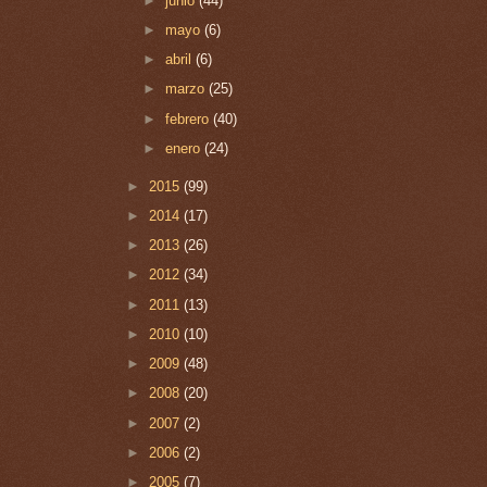
►
junio
(44)
►
mayo
(6)
►
abril
(6)
►
marzo
(25)
►
febrero
(40)
►
enero
(24)
►
2015
(99)
►
2014
(17)
►
2013
(26)
►
2012
(34)
►
2011
(13)
►
2010
(10)
►
2009
(48)
►
2008
(20)
►
2007
(2)
►
2006
(2)
►
2005
(7)