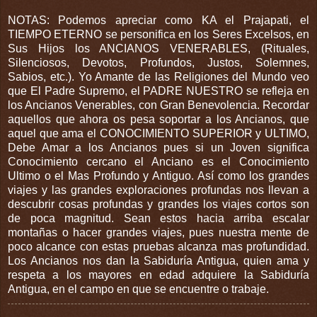
NOTAS: Podemos apreciar como KA el Prajapati, el 
TIEMPO ETERNO se personifica en los Seres Excelsos, en 
Sus Hijos los ANCIANOS VENERABLES, (Rituales, 
Silenciosos, Devotos, Profundos, Justos, Solemnes, 
Sabios, etc.). Yo Amante de las Religiones del Mundo veo 
que El Padre Supremo, el PADRE NUESTRO se refleja en 
los Ancianos Venerables, con Gran Benevolencia. Recordar 
aquellos que ahora os pesa soportar a los Ancianos, que  
aquel que ama el CONOCIMIENTO SUPERIOR y ULTIMO, 
Debe Amar a los Ancianos pues si un Joven significa 
Conocimiento cercano el Anciano es el Conocimiento 
Ultimo o el Mas Profundo y Antiguo. Así como los grandes 
viajes y las grandes exploraciones profundas nos llevan a 
descubrir cosas profundas y grandes los viajes cortos son 
de poca magnitud. Sean estos hacia arriba escalar 
montañas o hacer grandes viajes, pues nuestra mente de 
poco alcance con estas pruebas alcanza mas profundidad. 
Los Ancianos nos dan la Sabiduría Antigua, quien ama y 
respeta a los mayores en edad adquiere la Sabiduría 
Antigua, en el campo en que se encuentre o trabaje.