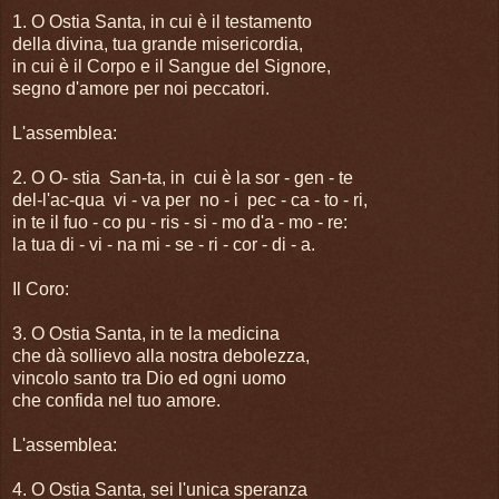
1. O Ostia Santa, in cui è il testamento
della divina, tua grande misericordia,
in cui è il Corpo e il Sangue del Signore,
segno d'amore per noi peccatori.
L'assemblea:
2. O O- stia San-ta, in cui è la sor - gen - te
del-l'ac-qua vi - va per no - i pec - ca - to - ri,
in te il fuo - co pu - ris - si - mo d'a - mo - re:
la tua di - vi - na mi - se - ri - cor - di - a.
Il Coro:
3. O Ostia Santa, in te la medicina
che dà sollievo alla nostra debolezza,
vincolo santo tra Dio ed ogni uomo
che confida nel tuo amore.
L'assemblea:
4. O Ostia Santa, sei l'unica speranza