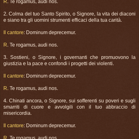
R
. Te rogamus, audi nos.
2. Colma del tuo Santo Spirito, o Signore, la vita dei diaconi
e siano tra gli uomini strumenti efficaci della tua carità.
Il cantore
: Dominum deprecemur.
R
. Te rogamus, audi nos.
3. Sostieni, o Signore, i governanti che promuovono la
giustizia e la pace e confondi i progetti dei violenti.
Il cantore
: Dominum deprecemur.
R.
Te rogamus, audi nos.
4. Chinati ancora, o Signore, sui sofferenti su poveri e sugli
smarriti di cuore e avvolgili con il tuo abbraccio di
misericordia.
Il cantore
: Dominum deprecemur.
R
. Te rogamus, audi nos.