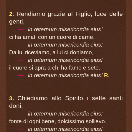
página 14
Il salmista: Dal Salmo 109
Rendiamo grazie al Figlio, luce delle
2.
genti,
Secunda lettura
—
in œternum misericordia eius!
página 15
ci ha amati con un cuore di carne.
Ogni volta infatti
—
in œternum misericordia eius!
che mangiate questo pane e bevete al calice,
Da lui riceviamo, a lui ci doniamo,
voi annunciate la morte del Signore.
—
in œternum misericordia eius!
Sequenza
il cuore si apra a chi ha fame e sete.
página 16
—
in œternum misericordia eius!
R.
Canto al Vangelo
página 25
Vangelo
Chiediamo allo Spirito i sette santi
3.
página 26
doni,
Omelia
—
in œternum misericordia eius!
página 27
fonte di ogni bene, dolcissimo sollievo.
Credo
—
in œternum misericordia eius!