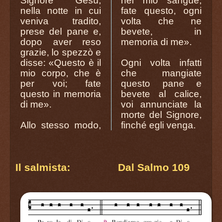
Signore Gesù,
nel mio sangue;
nella notte in cui
fate questo, ogni
veniva tradito,
volta che ne
prese del pane e,
bevete, in
dopo aver reso
memoria di me».
grazie, lo spezzò e
disse: «Questo è il
Ogni volta infatti
mio corpo, che è
che mangiate
per voi; fate
questo pane e
questo in memoria
bevete al calice,
di me».
voi annunciate la
morte del Signore,
Allo stesso modo,
finché egli venga.
Il salmista: Dal Salmo 109