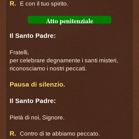
página 75
R.
E con il tuo spirito.
QUANTA SETE NEL MIO CUORE
página 76
Atto penitenziale
O GESÙ
página 78
Il Santo Padre:
IL SIGNORE È IL MIO PASTORE
página 79
Fratelli,
PREGHIERA LITANICA
per celebrare degnamente i santi misteri,
Tu sei l’Eterno Figlio del Padre
riconosciamo i nostri peccati.
página 80
T’ADORIAM, OSTIA DIVINA
Pausa di silenzio.
página 81
O VITA DELLA MIA ANIMA
Il Santo Padre:
página 82
O SIGNORE, RACCOGLI I TUOI FIGLI
Pietà di noi, Signore.
página 83
PREGHIERA LITANICA
R.
Contro di te abbiamo peccato.