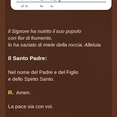
RESTA CON NOI, SIGNORE, LA SER
página 66
TU SEI IL CRISTO, FIGLIO DI DIO VIV
página 67
AMATEVI FRATELLI
Il Signore ha nutrito il suo popolo
página 68
con fior di frumento,
PREGHIERA LITANICA
lo ha saziato di miele della roccia. Alleluia.
Donaci la tua salvezza!
página 69
Il Santo Padre:
SEI TU, SIGNORE, IL PANE
página 70
Nel nome del Padre e del Figlio
DAVANTI A GESÙ NELL’EUCARISTIA
e dello Spirito Santo.
página 72
PASSA QUESTO MONDO
R.
Amen.
página 73
PREGHIERA LITANICA
La pace sia con voi.
Noi ti adoriamo!