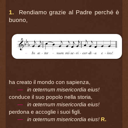
(De angelis)
1.
Rendiamo grazie al Padre perché è
página 10
buono,
7:26
Colletta
10:37
LITURGIA DELLA PAROLA
11:19
Prima lettura
Offrì pane e vino.
ha creato il mondo con sapienza,
Dal libro della Genesi 14. 18-20
—
in œternum misericordia eius!
conduce il suo popolo nella storia,
Salmo Responsoriale
—
in œternum misericordia eius!
perdona e accoglie i suoi figli.
—
in œternum misericordia eius!
R.
12:27