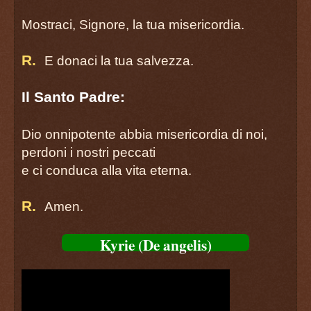
Spezza con la forza della tua Croce ogni
página 84
Mostraci, Signore, la tua misericordia.
BENEDIZIONE EUCARISTICA
TANTUM ERGO
R.
E donaci la tua salvezza.
página 85
Orazione
Il Santo Padre:
página 87
Acclamazioni
Dio onnipotente abbia misericordia di noi,
página 88
perdoni i nostri peccati
Canto di reposizione
e ci conduca alla vita eterna.
página 90
Antifona mariana
R.
Amen.
SALVE REGINA
Kyrie (De angelis)
página 92