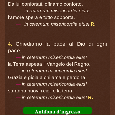
página 28
Da lui confortati, offriamo conforto,
Preghiera universale o dei fedeli
—
in œternum misericordia eius!
página 28
l’amore spera e tutto sopporta.
Liturgia Eucaristica
—
in œternum misericordia eius!
R.
página 35
Sulle offerte
página 36
Chiediamo la pace al Dio di ogni
4.
Preghiera Eucaristica
pace,
Prefazio
—
in œternum misericordia eius!
página 37
la Terra aspetta il Vangelo del Regno.
Sanctus
—
in œternum misericordia eius!
(De angelis)
Grazia e gioia a chi ama e perdona,
página 38
—
in œternum misericordia eius!
Preghiera Eucaristica III
saranno nuovi i cieli e la terra.
página 39
Agnus Dei
—
in œternum misericordia eius!
R.
(De angelis)
Antifona d’ingresso
página 46